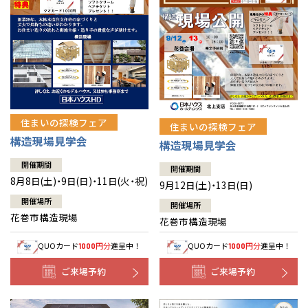
住まいの探検フェア
住まいの探検フェア
構造現場見学会
構造現場見学会
開催期間
開催期間
8月8日(土)・9日(日)・11日(火・祝)
9月12日(土)・13日(日)
開催場所
開催場所
花巻市構造現場
花巻市構造現場
QUOカード
円分
進呈中！
QUOカード
円分
進呈中！
1000
1000
ご来場予約
ご来場予約