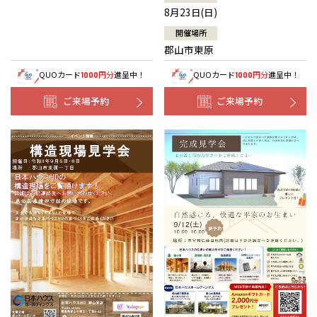
8月23日(日)
開催場所
郡山市東原
QUOカード
円分
進呈中！
QUOカード
円分
進呈中！
1000
1000
ご来場予約
ご来場予約