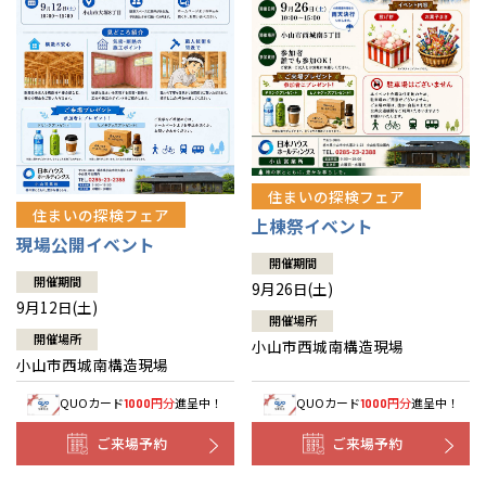
住まいの探検フェア
住まいの探検フェア
上棟祭イベント
現場公開イベント
開催期間
開催期間
9月26日(土)
9月12日(土)
開催場所
開催場所
小山市西城南構造現場
小山市西城南構造現場
QUOカード
円分
進呈中！
QUOカード
円分
進呈中！
1000
1000
ご来場予約
ご来場予約