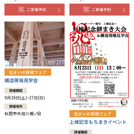
ご来場予約
ご来場予約
住まいの探検フェア
構造現場見学会
開催期間
9月26日(土)・27日(日)
開催場所
秋田市外旭川梶ノ目
住まいの探検フェア
上棟記念もちまきイベント
開催期間