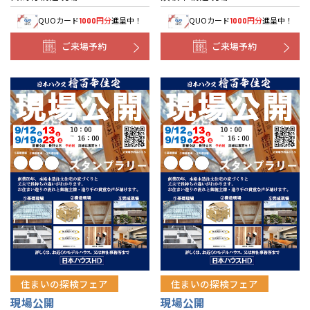
QUOカード
円分
進呈中！
QUOカード
円分
進呈中！
1000
1000
ご来場予約
ご来場予約
住まいの探検フェア
住まいの探検フェア
現場公開
現場公開