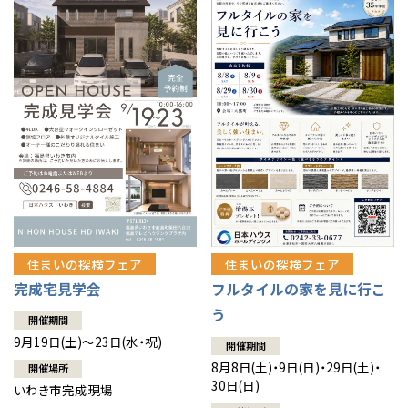
住まいの探検フェア
住まいの探検フェア
完成宅見学会
フルタイルの家を見に行こ
う
開催期間
9月19日(土)～23日(水・祝)
開催期間
8月8日(土)・9日(日)・29日(土)・
開催場所
30日(日)
いわき市完成現場