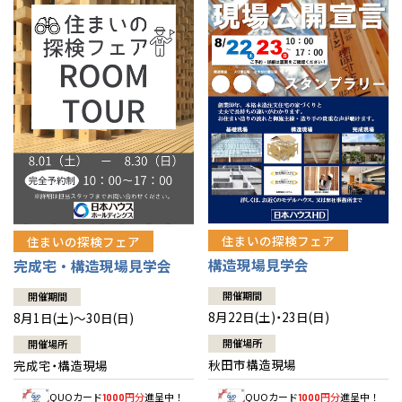
佐賀県
佐賀
栃木
奈良
愛媛
佐賀
※現住所のある都道府県以外の建築予定地の方でも
現住所の有るお近
茨城県
水戸
熊本県
熊本
くの展示場又は店舗にお問合せください。
移住の計画の方もご相談対
群馬
滋賀
鳥取
熊本
応します。お気軽にご相談ください。
栃木県
宇都宮
大分県
大分
小山
和歌山
島根
大分
宮崎県
宮崎
群馬県
群馬
伊勢崎
広島
宮崎
鹿児島県
鹿児島
山口
鹿児島
徳島
長崎
住まいの探検フェア
住まいの探検フェア
構造現場見学会
完成宅・構造現場見学会
高知
沖縄
開催期間
開催期間
8月22日(土)・23日(日)
8月1日(土)～30日(日)
開催場所
開催場所
秋田市構造現場
完成宅・構造現場
QUOカード
円分
進呈中！
QUOカード
円分
進呈中！
1000
1000