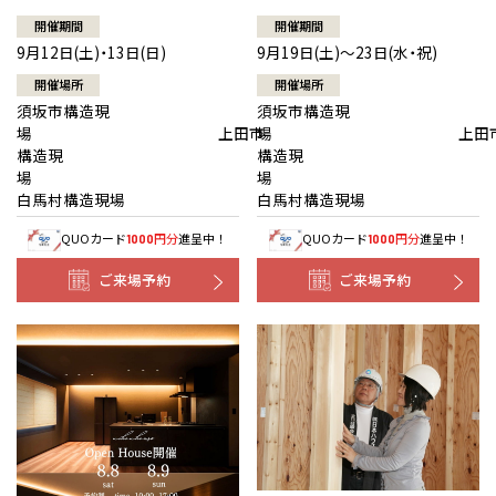
開催期間
開催期間
9月12日(土)・13日(日)
9月19日(土)～23日(水・祝)
開催場所
開催場所
須坂市構造現
須坂市構造現
場 上田市
場 上田
構造現
構造現
場
白馬村構造現場
白馬村構造現場
QUOカード
円分
進呈中！
QUOカード
円分
進呈中！
1000
1000
ご来場予約
ご来場予約