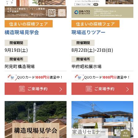
住まいの探検フェア
住まいの探検フェア
構造現場見学会
現場巡りツアー
開催期間
開催期間
9月19日(土)
8月22日(土)・23日(日)
開催場所
開催場所
阿見町構造現場
甲府昭和展示場
QUOカード
円分
進呈中！
QUOカード
円分
進呈中！
1000
1000
ご来場予約
ご来場予約