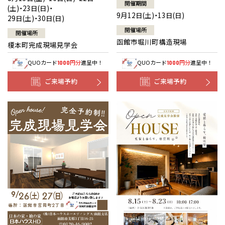
開催期間
(土)・23日(日)・
9月12日(土)・13日(日)
29日(土)・30日(日)
開催場所
開催場所
函館市堀川町構造現場
榎本町完成現場見学会
QUOカード
円分
進呈中！
QUOカード
円分
進呈中！
1000
1000
ご来場予約
ご来場予約