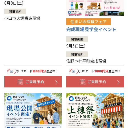
8月8日(土)
開催場所
小山市犬塚構造現場
住まいの探検フェア
完成現場見学会イベント
開催期間
9月5日(土)
開催場所
佐野市柿平町完成現場
QUOカード
円分
進呈中！
QUOカード
円分
進呈中！
1000
1000
ご来場予約
ご来場予約