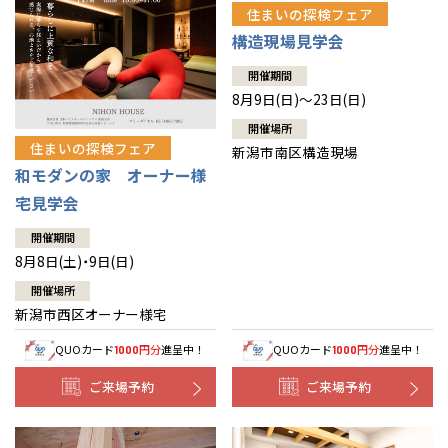
住まいの探検フェア
構造現場見学会
開催期間
8月9日(日)～23日(日)
開催場所
住まいの探検フェア
新潟市南区構造現場
和モダンの家 オーナー様
宅見学会
開催期間
8月8日(土)・9日(日)
開催場所
新潟市西区オーナー様宅
QUOカード
円分
進呈中！
QUOカード
円分
進呈中！
1000
1000
ご来場予約
ご来場予約