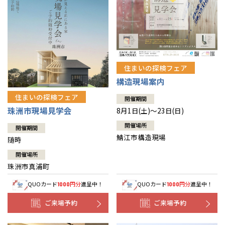
住まいの探検フェア
構造現場案内
住まいの探検フェア
開催期間
珠洲市現場見学会
8月1日(土)～23日(日)
開催場所
開催期間
鯖江市構造現場
随時
開催場所
珠洲市真浦町
QUOカード
円分
進呈中！
QUOカード
円分
進呈中！
1000
1000
ご来場予約
ご来場予約