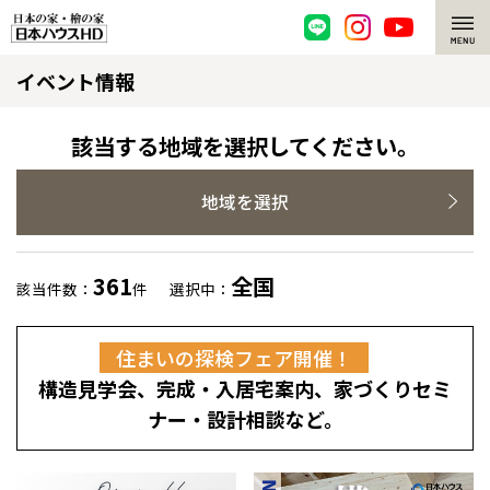
イベント情報
脱炭素・檜の家
環境にやさしい、脱炭素社会の住宅
選ばれる理由
該当する地域を選択してください。
檜・木造住宅
檜の魅力
地域を選択
耐震構造
檜の魅力 トップ
注文住宅
361
全国
該当件数：
件
選択中：
高耐久住宅
檜と日本人
注文住宅 トップ
施工事例
住まいの探検フェア開催！
高断熱・高気密の家
1000年を超えて生きる檜
グレートステージ
リフォーム
構造見学会、完成・入居宅案内、家づくりセミ
エネルギー自給自足
知られざる檜の効果・作用
クレステージ
リフォーム トップ
資産活用
ナー・設計相談など。
ZEH特集
檜の住まいデザイン
施工事例
リフォームメニュー
資産活用 トップ
買取サービス