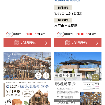
開催期間
8月8日(土)・9日(日)
開催場所
水戸市完成現場
QUOカード
円分
進呈中！
QUOカード
円分
進呈中！
1000
1000
ご来場予約
ご来場予約