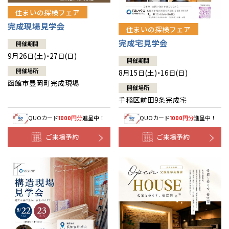
住まいの探検フェア
完成現場見学会
住まいの探検フェア
完成宅見学会
開催期間
9月26日(土)・27日(日)
開催期間
開催場所
8月15日(土)・16日(日)
函館市豊岡町完成現場
開催場所
手稲区前田9条完成宅
QUOカード
円分
進呈中！
QUOカード
円分
進呈中！
1000
1000
ご来場予約
ご来場予約
全国の展示場
お近くのイベント