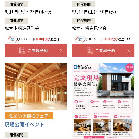
開催期間
開催期間
9月1日(火)～23日(水・祝)
9月19日(土)～30日(水)
開催場所
開催場所
松本市構造見学会
松本市構造見学会
QUOカード
円分
進呈中！
QUOカード
円分
進呈中！
1000
1000
ご来場予約
ご来場予約
住まいの探検フェア
現場公開イベント
開催期間