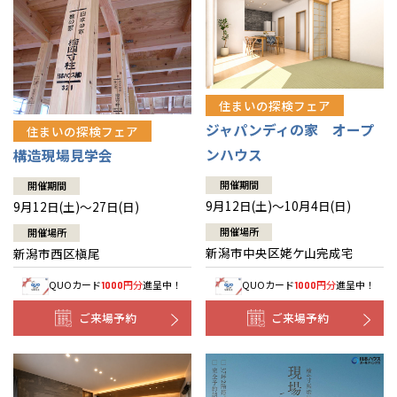
住まいの探検フェア
ジャパンディの家 オープ
住まいの探検フェア
ンハウス
構造現場見学会
開催期間
開催期間
9月12日(土)～10月4日(日)
9月12日(土)～27日(日)
開催場所
開催場所
新潟市中央区姥ケ山完成宅
新潟市西区槇尾
QUOカード
円分
進呈中！
QUOカード
円分
進呈中！
1000
1000
ご来場予約
ご来場予約