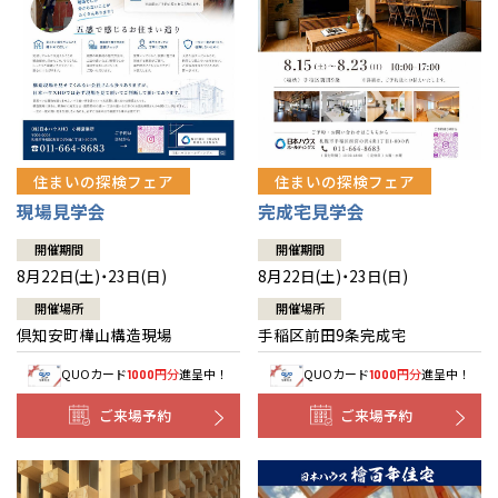
北海道
北海道
札幌
札幌
札幌
東北
東北
小樽
青森県
八戸
道央
青森
甲信越・北陸
甲信越・北陸
道央
苫小牧千歳
青森
小樽
新潟県
新潟
住まいの探検フェア
住まいの探検フェア
道北
秋田
新潟
関東
関東
秋田県
秋田
長岡
道北
旭川
現場見学会
完成宅見学会
東京都
世田谷
道南
岩手
山梨
東京
東海
東海
岩手県
盛岡
山梨県
甲府
開催期間
開催期間
道南
函館
八王子
北上
8月22日(土)・23日(日)
8月22日(土)・23日(日)
室蘭
愛知県
名古屋
道東
山形
長野
神奈川
愛知
近畿
近畿
長野県
長野
神奈川県
横浜
山形県
山形
開催場所
開催場所
豊橋
松本
道東
帯広
湘南
倶知安町樺山構造現場
手稲区前田9条完成宅
大阪府
大阪
釧路
宮城
富山
埼玉
岐阜
大阪
中国・四国
中国・四国
相模
宮城県
仙台
岐阜県
岐阜
富山県
富山
QUOカード
円分
進呈中！
QUOカード
円分
進呈中！
1000
1000
京都府
京都
埼玉県
埼玉
岡山県
岡山
福島県
郡山
福島
石川
千葉
静岡
京都
岡山
九州
九州
静岡県
静岡
石川県
金沢
ご来場予約
ご来場予約
所沢
福島
浜松
兵庫県
姫路
香川県
高松
いわき
福岡県
福岡
福井県
福井
福井
茨城
三重
兵庫
香川
福岡
千葉県
千葉
分譲マンション
会津
三重県
四日市
奈良県
奈良
柏
愛媛県
松山