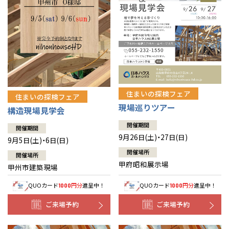
住まいの探検フェア
住まいの探検フェア
現場巡りツアー
構造現場見学会
開催期間
開催期間
9月26日(土)・27日(日)
9月5日(土)・6日(日)
開催場所
開催場所
甲府昭和展示場
甲州市建築現場
QUOカード
円分
進呈中！
QUOカード
円分
進呈中！
1000
1000
ご来場予約
ご来場予約