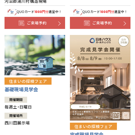
河沼郡湯川村構造現場
QUOカード
円分
進呈中！
QUOカード
円分
進呈中！
1000
1000
ご来場予約
ご来場予約
住まいの探検フェア
基礎現場見学会
開催期間
毎週土・日曜日
開催場所
西川田展示場
住まいの探検フェア
完成現場見学会