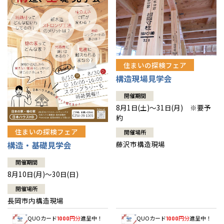
住まいの探検フェア
構造現場見学会
開催期間
8月1日(土)～31日(月) ※要予
約
住まいの探検フェア
開催場所
藤沢市構造現場
構造・基礎見学会
開催期間
8月10日(月)～30日(日)
開催場所
長岡市内構造現場
QUOカード
円分
進呈中！
QUOカード
円分
進呈中！
1000
1000