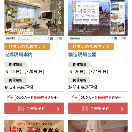
住まいの探検フェア
住まいの探検フェア
完成現場案内
構造現場公開
開催期間
開催期間
9月19日(土)・20日(日)
9月26日(土)・27日(日)
開催場所
開催場所
鯖江市完成現場
越前市構造現場
QUOカード
円分
進呈中！
QUOカード
円分
進呈中！
1000
1000
ご来場予約
ご来場予約