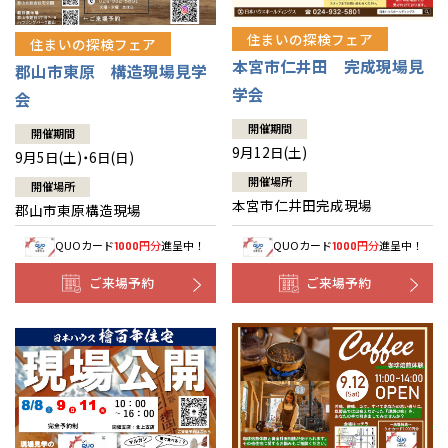
住まいの探検フェア
住まいの探検フェア
本宮市仁井田 完成現場見
郡山市東原 構造現場見学
学会
会
開催期間
開催期間
9月12日(土)
9月5日(土)・6日(日)
開催場所
開催場所
本宮市仁井田完成現場
郡山市東原構造現場
QUOカード
円分
進呈中！
QUOカード
円分
進呈中！
1000
1000
ご来場予約
ご来場予約