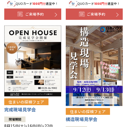
QUOカード
円分
進呈中！
QUOカード
円分
進呈中！
1000
1000
事業部紹介
ご来場予約
ご来場予約
IR情報
木材調達指針
グループ会社紹介
CMギャラリー
採用情報
住まいの探検フェア
完成現場見学会
住まいの探検フェア
構造現場見学会
開催期間
8月15日(土)・16日(日)・22日