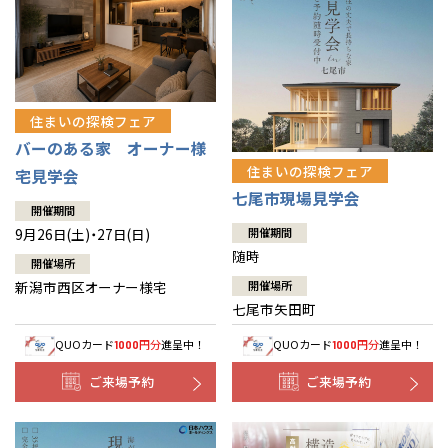
住まいの探検フェア
バーのある家 オーナー様
住まいの探検フェア
宅見学会
七尾市現場見学会
開催期間
9月26日(土)・27日(日)
開催期間
随時
開催場所
新潟市西区オーナー様宅
開催場所
七尾市矢田町
QUOカード
円分
進呈中！
QUOカード
円分
進呈中！
1000
1000
ご来場予約
ご来場予約