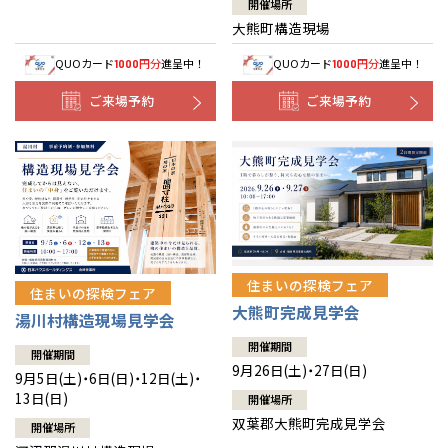
開催場所
大熊町構造現場
QUOカード
円分
進呈中！
QUOカード
円分
進呈中！
1000
1000
ご来場予約
ご来場予約
住まいの探検フェア
住まいの探検フェア
大熊町完成見学会
湯川村構造現場見学会
開催期間
開催期間
9月26日(土)・27日(日)
9月5日(土)・6日(日)・12日(土)・
13日(日)
開催場所
双葉郡大熊町完成見学会
開催場所