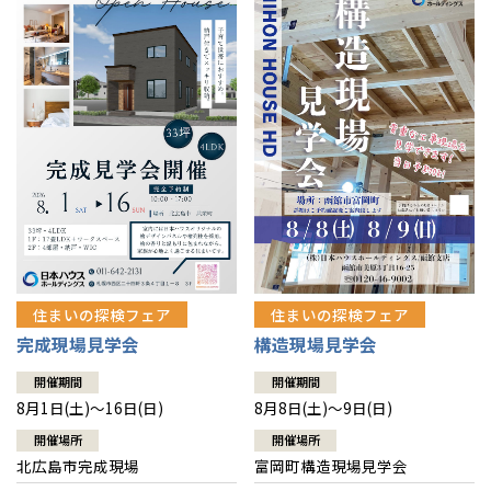
感謝訪問・長期保証
理想の木材「檜」
平屋の家
選ばれる理由
賃貸併用住宅のメリット
分譲住宅・土地
直営工事
外観・インテリア集
リフォームの流れ
安心のサポートシステム
分譲マンション
1メーターモジュール
WEB住宅展示場
介護保険利用で快適リフォーム
商品紹介
分譲マンション トップ
トランクルーム
冷暖房標準装備
暮らし方提案
展示場案内
ワザックとは
会社情報
24時間対応コールセンター
住まいのコラム
高い信頼性
会社情報 トップ
お問い合わせ
デザイン賞各種受賞
住まいのお手入れ集
安心の管理体制
住まいの探検フェア
住まいの探検フェア
ニュースリリース
会員サイト
完成現場見学会
構造現場見学会
セントラルヒーティング
ギャラリー
代表ごあいさつ
開催期間
開催期間
8月1日(土)～16日(日)
8月8日(土)～9日(日)
企業理念
開催場所
開催場所
北広島市完成現場
富岡町構造現場見学会
会社概要