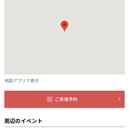
福島
浜松
兵庫県
姫路
香川県
高松
いわき
福岡県
福岡
福井県
福井
福井
茨城
三重
兵庫
香川
福岡
千葉県
千葉
分譲マンション
会津
三重県
四日市
奈良県
奈良
柏
愛媛県
松山
佐賀県
佐賀
栃木
奈良
愛媛
佐賀
※現住所のある都道府県以外の建築予定地の方でも
現住所の有るお近
茨城県
水戸
熊本県
熊本
くの展示場又は店舗にお問合せください。
移住の計画の方もご相談対
群馬
滋賀
鳥取
熊本
応します。お気軽にご相談ください。
栃木県
宇都宮
大分県
大分
小山
和歌山
島根
大分
宮崎県
宮崎
群馬県
群馬
伊勢崎
広島
宮崎
鹿児島県
鹿児島
地図アプリで表示
山口
鹿児島
徳島
長崎
ご来場予約
高知
沖縄
周辺のイベント