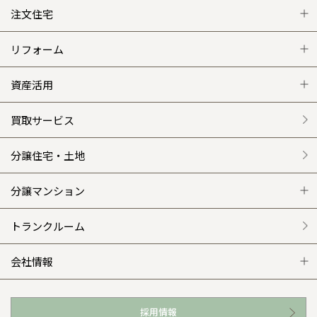
注文住宅
注文住宅 トップ
リフォーム
グレートステージ
リフォーム トップ
資産活用
クレステージ
リフォームメニュー
資産活用 トップ
買取サービス
施工事例
選ばれる理由
賃貸併用住宅のメリット
分譲住宅・土地
平屋の家
リフォームの流れ
安心のサポートシステム
分譲マンション
外観・インテリア集
介護保険利用で快適リフォーム
商品紹介
分譲マンション トップ
トランクルーム
WEB住宅展示場
カタログ請求（無料）
展示場案内
ワザックとは
会社情報
お近くの展示場
高い信頼性
会社情報 トップ
採用情報