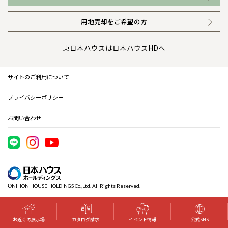
イベント情報
安心の管理体制
ニュースリリース
用地売却をご希望の方
カタログ請求（無料）
ギャラリー
代表ごあいさつ
東日本ハウスは日本ハウスHDへ
暮らし方提案
企業理念
サイトのご利用について
住まいのコラム
会社概要
プライバシーポリシー
住まいのお手入れ集
事業部紹介
お問い合わせ
IR情報
電子公告
©NIHON HOUSE HOLDINGS Co.,Ltd. All Rights Reserved.
木材調達指針
グループ会社紹介
お近くの展示場
カタログ請求
イベント情報
公式SNS