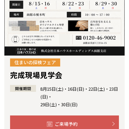
感謝訪問・長期保証
理想の木材「檜」
平屋の家
選ばれる理由
賃貸併用住宅のメリット
分譲住宅・土地
直営工事
外観・インテリア集
リフォームの流れ
安心のサポートシステム
分譲マンション
1メーターモジュール
WEB住宅展示場
介護保険利用で快適リフォーム
商品紹介
分譲マンション トップ
トランクルーム
冷暖房標準装備
暮らし方提案
展示場案内
ワザックとは
会社情報
住まいの探検フェア
24時間対応コールセンター
住まいのコラム
高い信頼性
会社情報 トップ
お問い合わせ
完成現場見学会
デザイン賞各種受賞
住まいのお手入れ集
安心の管理体制
ニュースリリース
会員サイト
開催期間
8月15日(土)・16日(日)・22日(土)・23日
セントラルヒーティング
(日)・
ギャラリー
代表ごあいさつ
29日(土)・30日(日)
企業理念
ご来場予約
会社概要