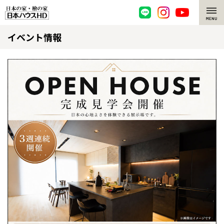
イベント情報
脱炭素・檜の家
環境にやさしい、脱炭素社会の住宅
選ばれる理由
檜・木造住宅
檜の魅力
耐震構造
檜の魅力 トップ
注文住宅
高耐久住宅
檜と日本人
注文住宅 トップ
施工事例
高断熱・高気密の家
1000年を超えて生きる檜
グレートステージ
リフォーム
エネルギー自給自足
知られざる檜の効果・作用
クレステージ
リフォーム トップ
資産活用
ZEH特集
檜の住まいデザイン
施工事例
リフォームメニュー
資産活用 トップ
買取サービス