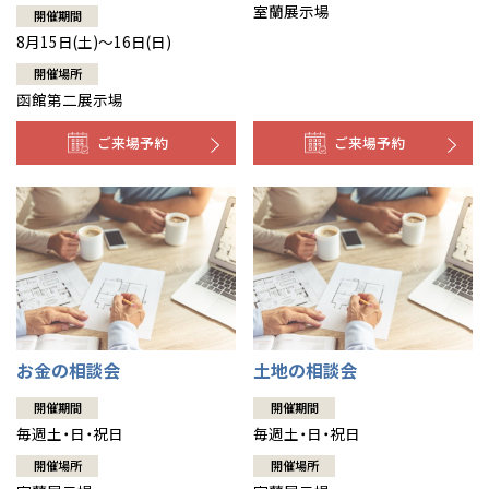
室蘭展示場
開催期間
8月15日(土)～16日(日)
開催場所
函館第二展示場
ご来場予約
ご来場予約
お金の相談会
土地の相談会
開催期間
開催期間
毎週土・日・祝日
毎週土・日・祝日
開催場所
開催場所