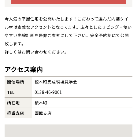
全国の展示場
お近くのイベント
事業部紹介
今人気の平屋住宅を公開いたします！こだわって選んだ内装タイ
北海道
北海道
ル材は素敵なアクセントとなってます。広々としたリビング・使い
IR情報
やすい動線計画を是非ご参考にして下さい。完全予約制にて公開
札幌
札幌
札幌
東北
東北
木材調達指針
致します。
小樽
詳しくはお問い合わせください。
青森県
八戸
道央
青森
甲信越・北陸
甲信越・北陸
グループ会社紹介
道央
苫小牧千歳
青森
小樽
アクセス案内
新潟県
新潟
道北
秋田
新潟
関東
関東
CMギャラリー
秋田県
秋田
長岡
道北
旭川
開催場所
榎本町完成現場見学会
東京都
世田谷
道南
岩手
山梨
東京
東海
東海
岩手県
盛岡
採用情報
山梨県
甲府
道南
函館
八王子
TEL
0138-46-9001
北上
室蘭
愛知県
名古屋
道東
山形
長野
神奈川
愛知
近畿
近畿
長野県
長野
所在地
榎本町
神奈川県
横浜
山形県
山形
豊橋
松本
道東
帯広
湘南
担当支店
函館支店
大阪府
大阪
釧路
宮城
富山
埼玉
岐阜
大阪
中国・四国
中国・四国
相模
宮城県
仙台
岐阜県
岐阜
富山県
富山
京都府
京都
埼玉県
埼玉
岡山県
岡山
福島県
郡山
福島
石川
千葉
静岡
京都
岡山
九州
九州
静岡県
静岡
石川県
金沢
所沢