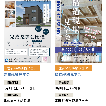
感謝訪問・長期保証
理想の木材「檜」
平屋の家
選ばれる理由
賃貸併用住宅のメリット
分譲住宅・土地
直営工事
外観・インテリア集
リフォームの流れ
安心のサポートシステム
分譲マンション
1メーターモジュール
WEB住宅展示場
介護保険利用で快適リフォーム
商品紹介
分譲マンション トップ
トランクルーム
冷暖房標準装備
暮らし方提案
展示場案内
ワザックとは
会社情報
24時間対応コールセンター
住まいのコラム
高い信頼性
会社情報 トップ
お問い合わせ
デザイン賞各種受賞
住まいのお手入れ集
安心の管理体制
住まいの探検フェア
住まいの探検フェア
ニュースリリース
会員サイト
完成現場見学会
構造現場見学会
セントラルヒーティング
ギャラリー
代表ごあいさつ
開催期間
開催期間
8月1日(土)～16日(日)
8月8日(土)～9日(日)
企業理念
開催場所
開催場所
北広島市完成現場
富岡町構造現場見学会
会社概要