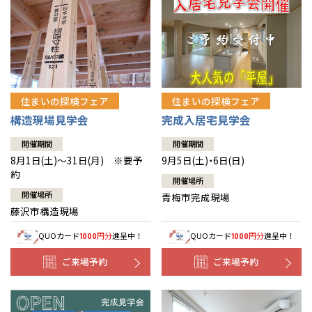
住まいの探検フェア
住まいの探検フェア
構造現場見学会
完成入居宅見学会
開催期間
開催期間
8月1日(土)～31日(月) ※要予
9月5日(土)・6日(日)
約
開催場所
開催場所
青梅市完成現場
藤沢市構造現場
QUOカード
円分
進呈中！
QUOカード
円分
進呈中！
1000
1000
ご来場予約
ご来場予約