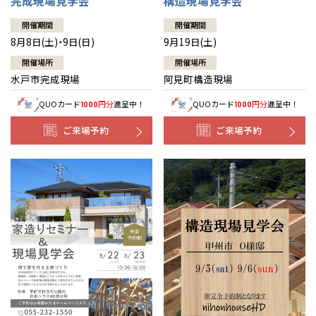
完成現場見学会
構造現場見学会
開催期間
開催期間
8月8日(土)・9日(日)
9月19日(土)
開催場所
開催場所
水戸市完成現場
阿見町構造現場
QUOカード
円分
進呈中！
QUOカード
円分
進呈中！
1000
1000
ご来場予約
ご来場予約