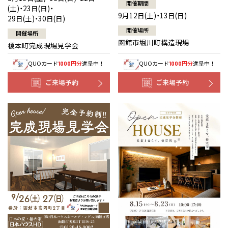
開催期間
(土)・23日(日)・
9月12日(土)・13日(日)
29日(土)・30日(日)
開催場所
開催場所
函館市堀川町構造現場
榎本町完成現場見学会
QUOカード
円分
進呈中！
QUOカード
円分
進呈中！
1000
1000
ご来場予約
ご来場予約