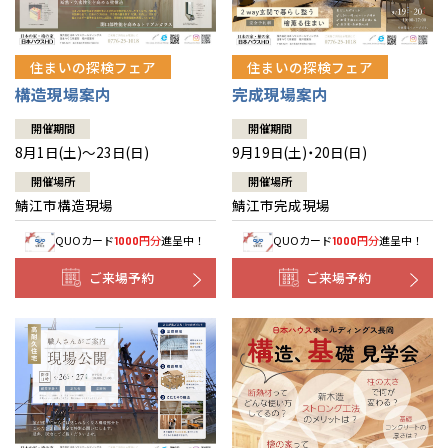
住まいの探検フェア
住まいの探検フェア
構造現場案内
完成現場案内
開催期間
開催期間
8月1日(土)～23日(日)
9月19日(土)・20日(日)
開催場所
開催場所
鯖江市構造現場
鯖江市完成現場
QUOカード
円分
進呈中！
QUOカード
円分
進呈中！
1000
1000
ご来場予約
ご来場予約