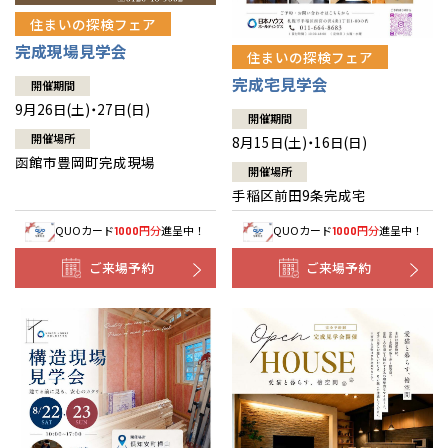
住まいの探検フェア
完成現場見学会
住まいの探検フェア
完成宅見学会
開催期間
9月26日(土)・27日(日)
開催期間
開催場所
8月15日(土)・16日(日)
函館市豊岡町完成現場
開催場所
手稲区前田9条完成宅
QUOカード
円分
進呈中！
QUOカード
円分
進呈中！
1000
1000
ご来場予約
ご来場予約
全国の展示場
お近くのイベント