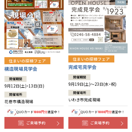
住まいの探検フェア
住まいの探検フェア
完成宅見学会
構造現場見学会
開催期間
開催期間
9月19日(土)～23日(水・祝)
9月12日(土)・13日(日)
開催場所
開催場所
いわき市完成現場
花巻市構造現場
QUOカード
円分
進呈中！
QUOカード
円分
進呈中！
1000
1000
ご来場予約
ご来場予約