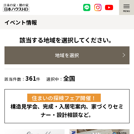
イベント情報
脱炭素・檜の家
環境にやさしい、脱炭素社会の住宅
選ばれる理由
該当する地域を選択してください。
檜・木造住宅
檜の魅力
地域を選択
耐震構造
檜の魅力 トップ
注文住宅
361
全国
該当件数：
件
選択中：
高耐久住宅
檜と日本人
注文住宅 トップ
施工事例
住まいの探検フェア開催！
高断熱・高気密の家
1000年を超えて生きる檜
グレートステージ
リフォーム
構造見学会、完成・入居宅案内、家づくりセミ
エネルギー自給自足
知られざる檜の効果・作用
クレステージ
リフォーム トップ
資産活用
ナー・設計相談など。
ZEH特集
檜の住まいデザイン
施工事例
リフォームメニュー
資産活用 トップ
買取サービス