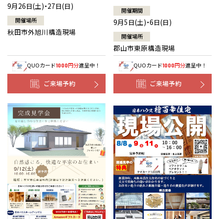
9月26日(土)・27日(日)
開催期間
開催場所
9月5日(土)・6日(日)
秋田市外旭川構造現場
開催場所
郡山市東原構造現場
QUOカード
円分
進呈中！
QUOカード
円分
進呈中！
1000
1000
ご来場予約
ご来場予約