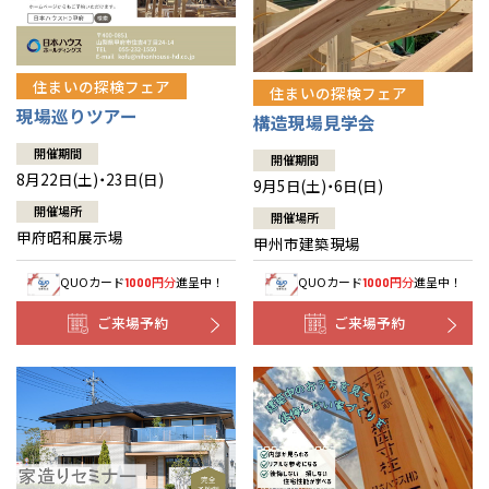
住まいの探検フェア
住まいの探検フェア
現場巡りツアー
構造現場見学会
開催期間
開催期間
8月22日(土)・23日(日)
9月5日(土)・6日(日)
開催場所
開催場所
甲府昭和展示場
甲州市建築現場
QUOカード
円分
進呈中！
QUOカード
円分
進呈中！
1000
1000
ご来場予約
ご来場予約