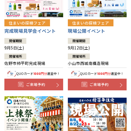
住まいの探検フェア
住まいの探検フェア
完成現場見学会イベント
現場公開イベント
開催期間
開催期間
9月5日(土)
9月12日(土)
開催場所
開催場所
佐野市柿平町完成現場
小山市西城南構造現場
QUOカード
円分
進呈中！
QUOカード
円分
進呈中！
1000
1000
ご来場予約
ご来場予約