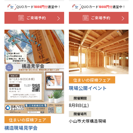
QUOカード
円分
進呈中！
QUOカード
円分
進呈中！
1000
1000
ご来場予約
ご来場予約
住まいの探検フェア
現場公開イベント
開催期間
8月8日(土)
開催場所
住まいの探検フェア
小山市犬塚構造現場
構造現場見学会