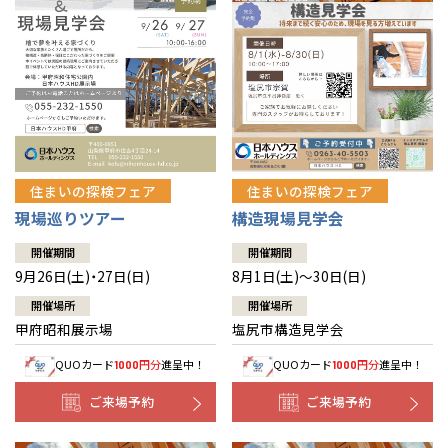
住まいの探検フェア
住まいの探検フェア
構造現場見学会
現場巡りツアー
開催期間
開催期間
8月1日(土)～30日(日)
9月26日(土)・27日(日)
開催場所
開催場所
塩尻市構造見学会
甲府昭和展示場
QUOカード
円分
進呈中！
QUOカード
円分
進呈中！
1000
1000
ご来場予約
ご来場予約