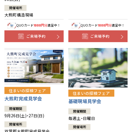
開催場所
大熊町構造現場
QUOカード
円分
進呈中！
QUOカード
円分
進呈中！
1000
1000
ご来場予約
ご来場予約
住まいの探検フェア
住まいの探検フェア
大熊町完成見学会
基礎現場見学会
開催期間
開催期間
9月26日(土)・27日(日)
毎週土・日曜日
開催場所
開催場所
双葉郡大熊町完成見学会