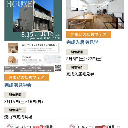
住まいの探検フェア
完成入居宅見学
開催期間
8月8日(土)・22日(土)
開催場所
完成入居宅見学
住まいの探検フェア
完成宅見学会
開催期間
8月15日(土)・16日(日)
開催場所
流山市完成現場
QUOカード
円分
進呈中！
QUOカード
円分
進呈中！
1000
1000