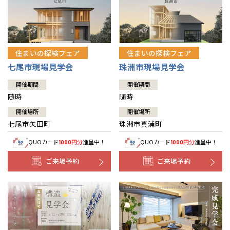
住まいの探検フェア
住まいの探検フェア
七尾市現場見学会
珠洲市現場見学会
開催期間
開催期間
随時
随時
開催場所
開催場所
七尾市矢田町
珠洲市真浦町
QUOカード
円分
進呈中！
QUOカード
円分
進呈中！
1000
1000
ご来場予約
ご来場予約