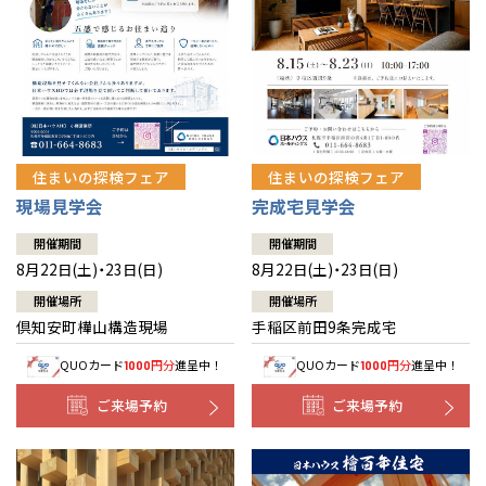
北海道
北海道
札幌
札幌
札幌
東北
東北
小樽
青森県
八戸
道央
青森
甲信越・北陸
甲信越・北陸
道央
苫小牧千歳
青森
小樽
新潟県
新潟
住まいの探検フェア
住まいの探検フェア
道北
秋田
新潟
関東
関東
秋田県
秋田
長岡
道北
旭川
現場見学会
完成宅見学会
東京都
世田谷
道南
岩手
山梨
東京
東海
東海
岩手県
盛岡
山梨県
甲府
開催期間
開催期間
道南
函館
八王子
北上
8月22日(土)・23日(日)
8月22日(土)・23日(日)
室蘭
愛知県
名古屋
道東
山形
長野
神奈川
愛知
近畿
近畿
長野県
長野
神奈川県
横浜
山形県
山形
開催場所
開催場所
豊橋
松本
道東
帯広
湘南
倶知安町樺山構造現場
手稲区前田9条完成宅
大阪府
大阪
釧路
宮城
富山
埼玉
岐阜
大阪
中国・四国
中国・四国
相模
宮城県
仙台
岐阜県
岐阜
富山県
富山
QUOカード
円分
進呈中！
QUOカード
円分
進呈中！
1000
1000
京都府
京都
埼玉県
埼玉
岡山県
岡山
福島県
郡山
福島
石川
千葉
静岡
京都
岡山
九州
九州
静岡県
静岡
石川県
金沢
ご来場予約
ご来場予約
所沢
福島
浜松
兵庫県
姫路
香川県
高松
いわき
福岡県
福岡
福井県
福井
福井
茨城
三重
兵庫
香川
福岡
千葉県
千葉
分譲マンション
会津
三重県
四日市
奈良県
奈良
柏
愛媛県
松山