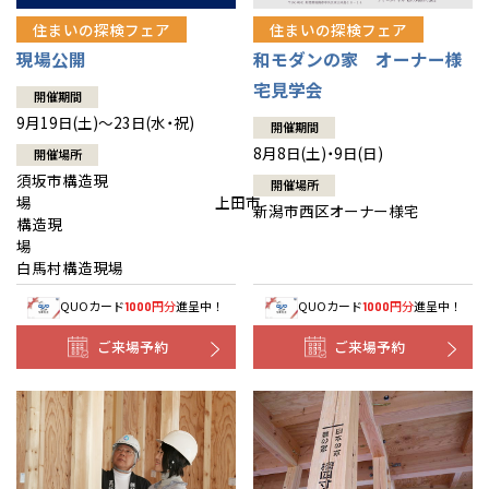
住まいの探検フェア
住まいの探検フェア
現場公開
和モダンの家 オーナー様
宅見学会
開催期間
9月19日(土)～23日(水・祝)
開催期間
8月8日(土)・9日(日)
開催場所
須坂市構造現
開催場所
場 上田市
新潟市西区オーナー様宅
構造現
場
白馬村構造現場
QUOカード
円分
進呈中！
QUOカード
円分
進呈中！
1000
1000
ご来場予約
ご来場予約