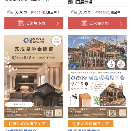
西川田展示場
QUOカード
円分
進呈中！
QUOカード
円分
進呈中！
1000
1000
ご来場予約
ご来場予約
住まいの探検フェア
住まいの探検フェア