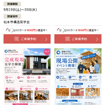
開催期間
9月19日(土)～30日(水)
開催場所
松本市構造見学会
QUOカード
円分
進呈中！
QUOカード
円分
進呈中！
1000
1000
ご来場予約
ご来場予約