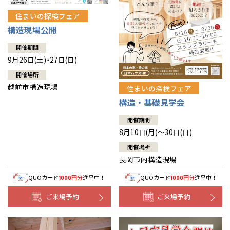
住まいの探検フェア
構造現場公開
開催期間
9月26日(土)・27日(日)
開催場所
越前市構造現場
住まいの探検フェア
構造・基礎見学会
開催期間
8月10日(月)～30日(日)
開催場所
長岡市内構造現場
QUOカード
円分
進呈中！
QUOカード
円分
進呈中！
1000
1000
ご来場予約
ご来場予約