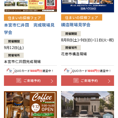
住まいの探検フェア
住まいの探検フェア
構造現場見学会
本宮市仁井田 完成現場見
学会
開催期間
8月8日(土)・9日(日)・11日(火・祝)
開催期間
9月12日(土)
開催場所
花巻市構造現場
開催場所
本宮市仁井田完成現場
QUOカード
円分
進呈中！
QUOカード
円分
進呈中！
1000
1000
ご来場予約
ご来場予約