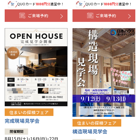
QUOカード
円分
進呈中！
QUOカード
円分
進呈中！
1000
1000
事業部紹介
ご来場予約
ご来場予約
IR情報
木材調達指針
グループ会社紹介
CMギャラリー
採用情報
住まいの探検フェア
完成現場見学会
住まいの探検フェア
構造現場見学会
開催期間
8月15日(土)・16日(日)・22日