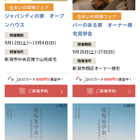
住まいの探検フェア
ジャパンディの家 オープ
住まいの探検フェア
ンハウス
バーのある家 オーナー様
宅見学会
開催期間
9月12日(土)～10月4日(日)
開催期間
9月26日(土)・27日(日)
開催場所
新潟市中央区姥ケ山完成宅
開催場所
新潟市西区オーナー様宅
QUOカード
円分
進呈中！
QUOカード
円分
進呈中！
1000
1000
ご来場予約
ご来場予約