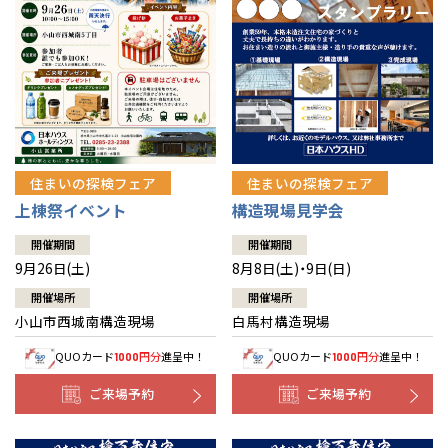
住まいの探検フェア
住まいの探検フェア
上棟祭イベント
構造現場見学会
開催期間
開催期間
9月26日(土)
8月8日(土)・9日(日)
開催場所
開催場所
小山市西城南構造現場
白馬村構造現場
QUOカード
円分
進呈中！
QUOカード
円分
進呈中！
1000
1000
ご来場予約
ご来場予約