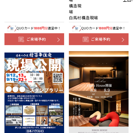
構造現
白馬村構造現場
QUOカード
円分
進呈中！
QUOカード
円分
進呈中！
1000
1000
ご来場予約
ご来場予約