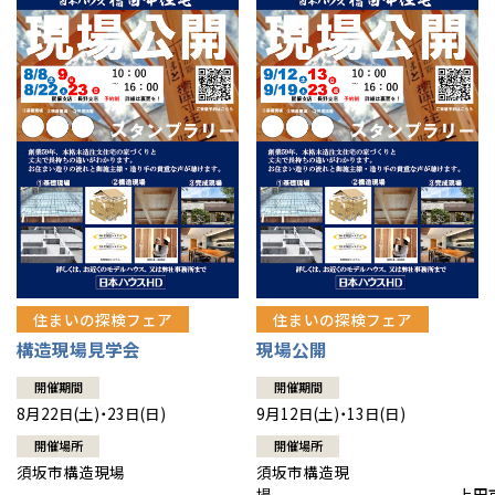
住まいの探検フェア
住まいの探検フェア
構造現場見学会
現場公開
開催期間
開催期間
8月22日(土)・23日(日)
9月12日(土)・13日(日)
開催場所
開催場所
須坂市構造現場
須坂市構造現
場 上田