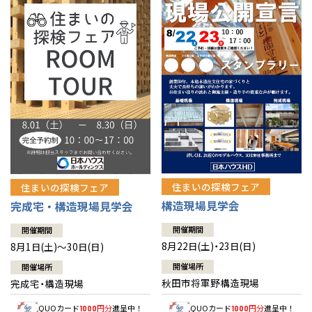
佐賀県
佐賀
栃木
奈良
愛媛
佐賀
※現住所のある都道府県以外の建築予定地の方でも
現住所の有るお近
茨城県
水戸
熊本県
熊本
くの展示場又は店舗にお問合せください。
移住の計画の方もご相談対
群馬
滋賀
鳥取
熊本
応します。お気軽にご相談ください。
栃木県
宇都宮
大分県
大分
小山
和歌山
島根
大分
宮崎県
宮崎
群馬県
群馬
伊勢崎
広島
宮崎
鹿児島県
鹿児島
山口
鹿児島
徳島
長崎
住まいの探検フェア
住まいの探検フェア
構造現場見学会
完成宅・構造現場見学会
高知
沖縄
開催期間
開催期間
8月22日(土)・23日(日)
8月1日(土)～30日(日)
開催場所
開催場所
秋田市将軍野構造現場
完成宅・構造現場
QUOカード
円分
進呈中！
QUOカード
円分
進呈中！
1000
1000