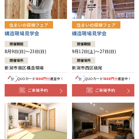
住まいの探検フェア
住まいの探検フェア
構造現場見学会
構造現場見学会
開催期間
開催期間
8月9日(日)～23日(日)
9月12日(土)～27日(日)
開催場所
開催場所
新潟市南区構造現場
新潟市西区槇尾
QUOカード
円分
進呈中！
QUOカード
円分
進呈中！
1000
1000
ご来場予約
ご来場予約