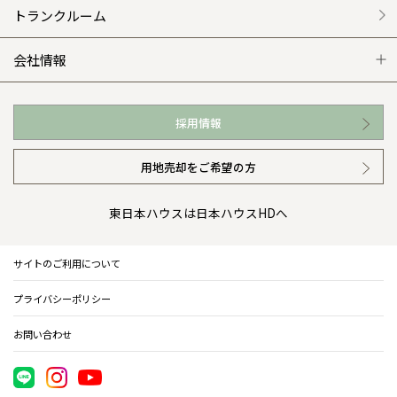
外観・インテリア集
介護保険利用で快適リフォーム
商品紹介
分譲マンション トップ
トランクルーム
WEB住宅展示場
カタログ請求（無料）
展示場案内
ワザックとは
会社情報
お近くの展示場
高い信頼性
会社情報 トップ
採用情報
イベント情報
安心の管理体制
ニュースリリース
用地売却をご希望の方
カタログ請求（無料）
ギャラリー
代表ごあいさつ
東日本ハウスは日本ハウスHDへ
暮らし方提案
企業理念
サイトのご利用について
住まいのコラム
会社概要
プライバシーポリシー
住まいのお手入れ集
事業部紹介
お問い合わせ
IR情報