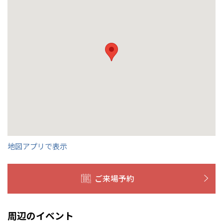
熊本県
熊本
くの展示場又は店舗にお問合せください。
移住の計画の方もご相談対
群馬
滋賀
鳥取
熊本
応します。お気軽にご相談ください。
栃木県
宇都宮
大分県
大分
小山
和歌山
島根
大分
宮崎県
宮崎
群馬県
群馬
伊勢崎
広島
宮崎
鹿児島県
鹿児島
山口
鹿児島
徳島
長崎
高知
沖縄
地図アプリで表示
ご来場予約
周辺のイベント