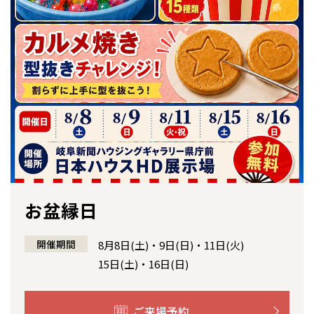
感謝訪問・長期保証
理想の木材「檜」
平屋の家
選ばれる理由
賃貸併用住宅のメリット
分譲住宅・土地
直営工事
外観・インテリア集
リフォームの流れ
安心のサポートシステム
分譲マンション
1メーターモジュール
WEB住宅展示場
介護保険利用で快適リフォーム
商品紹介
分譲マンション トップ
トランクルーム
冷暖房標準装備
暮らし方提案
展示場案内
ワザックとは
会社情報
24時間対応コールセンター
住まいのコラム
高い信頼性
会社情報 トップ
お問い合わせ
デザイン賞各種受賞
住まいのお手入れ集
安心の管理体制
ニュースリリース
会員サイト
お盆縁日
セントラルヒーティング
ギャラリー
代表ごあいさつ
全国の展示場
お近くのイベント
開催期間
8月8日(土)・9日(日)・11日(火)
15日(土)・16日(日)
企業理念
北海道
北海道
会社概要
ご来場予約