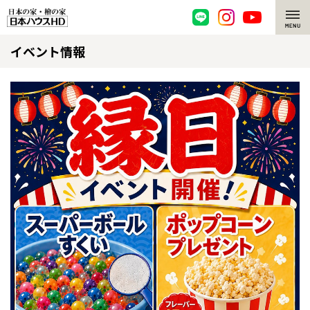
イベント情報
脱炭素・檜の家
環境にやさしい、脱炭素社会の住宅
選ばれる理由
檜・木造住宅
檜の魅力
耐震構造
檜の魅力 トップ
注文住宅
高耐久住宅
檜と日本人
注文住宅 トップ
施工事例
高断熱・高気密の家
1000年を超えて生きる檜
グレートステージ
リフォーム
エネルギー自給自足
知られざる檜の効果・作用
クレステージ
リフォーム トップ
資産活用
ZEH特集
檜の住まいデザイン
施工事例
リフォームメニュー
資産活用 トップ
買取サービス