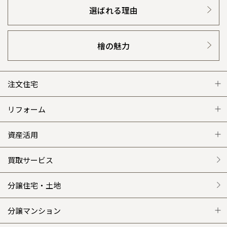
選ばれる理由
檜の魅力
注文住宅
注文住宅 トップ
リフォーム
グレートステージ
リフォーム トップ
資産活用
クレステージ
リフォームメニュー
資産活用 トップ
買取サービス
施工事例
選ばれる理由
賃貸併用住宅のメリット
分譲住宅・土地
平屋の家
リフォームの流れ
安心のサポートシステム
分譲マンション