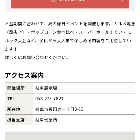
札幌
札幌
札幌
東北
東北
小樽
事業部紹介
青森県
八戸
道央
青森
甲信越・北陸
甲信越・北陸
お盆期間に合わせて、夏の縁日イベントを開催します。カルメ焼き
道央
苫小牧千歳
青森
IR情報
小樽
（型抜き）・ポップコーン食べ比べ・スーパーボールすくい・モ
新潟県
新潟
道北
秋田
新潟
関東
関東
秋田県
秋田
ルック大会など、子供から大人まで楽しめる内容をご用意してい
長岡
木材調達指針
道北
旭川
ます！
東京都
世田谷
道南
岩手
山梨
東京
東海
東海
岩手県
盛岡
山梨県
甲府
詳しくはお問い合わせください。
道南
函館
八王子
グループ会社紹介
北上
室蘭
愛知県
名古屋
道東
山形
長野
神奈川
愛知
近畿
近畿
長野県
長野
神奈川県
横浜
山形県
山形
アクセス案内
豊橋
CMギャラリー
松本
道東
帯広
湘南
大阪府
大阪
釧路
宮城
富山
埼玉
岐阜
大阪
中国・四国
中国・四国
相模
宮城県
仙台
岐阜県
岐阜
開催場所
岐阜展示場
富山県
富山
採用情報
京都府
京都
埼玉県
埼玉
TEL
058-273-7823
岡山県
岡山
福島県
郡山
福島
石川
千葉
静岡
京都
岡山
九州
九州
静岡県
静岡
石川県
金沢
所沢
福島
浜松
所在地
岐阜市藪田東一丁目2-15
兵庫県
姫路
香川県
高松
いわき
福岡県
福岡
福井県
福井
福井
茨城
三重
兵庫
香川
福岡
千葉県
千葉
分譲マンション
会津
担当支店
岐阜営業所
三重県
四日市
奈良県
奈良
柏
愛媛県
松山
佐賀県
佐賀
栃木
奈良
愛媛
佐賀
※現住所のある都道府県以外の建築予定地の方でも
現住所の有るお近
茨城県
水戸