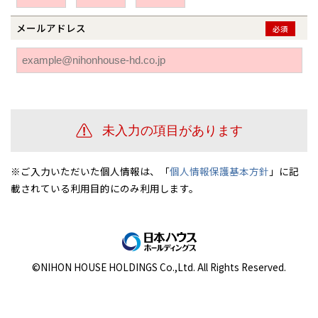
伊勢崎
広島
宮崎
鹿児島県
鹿児島
メールアドレス
必須
山口
鹿児島
徳島
長崎
高知
沖縄
※ご入力いただいた個人情報は、「
個人情報保護基本方針
」に記
載されている利用目的にのみ利用します。
©NIHON HOUSE HOLDINGS Co.,Ltd. All Rights Reserved.