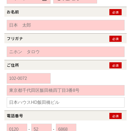
新潟県
新潟
道北
秋田
新潟
関東
関東
秋田県
秋田
長岡
道北
旭川
お名前
必須
東京都
世田谷
道南
岩手
山梨
東京
東海
東海
岩手県
盛岡
山梨県
甲府
道南
函館
八王子
北上
室蘭
愛知県
名古屋
道東
山形
長野
神奈川
愛知
近畿
近畿
長野県
長野
神奈川県
横浜
山形県
山形
豊橋
フリガナ
松本
必須
道東
帯広
湘南
大阪府
大阪
釧路
宮城
富山
埼玉
岐阜
大阪
中国・四国
中国・四国
相模
宮城県
仙台
岐阜県
岐阜
富山県
富山
京都府
京都
埼玉県
埼玉
岡山県
岡山
福島県
郡山
福島
石川
千葉
静岡
京都
岡山
九州
九州
静岡県
静岡
石川県
金沢
ご住所
必須
所沢
福島
浜松
兵庫県
姫路
香川県
高松
いわき
福岡県
福岡
福井県
福井
福井
茨城
三重
兵庫
香川
福岡
千葉県
千葉
分譲マンション
会津
三重県
四日市
奈良県
奈良
柏
愛媛県
松山
佐賀県
佐賀
栃木
奈良
愛媛
佐賀
※現住所のある都道府県以外の建築予定地の方でも
現住所の有るお近
茨城県
水戸
熊本県
熊本
くの展示場又は店舗にお問合せください。
移住の計画の方もご相談対
群馬
滋賀
鳥取
熊本
応します。お気軽にご相談ください。
栃木県
宇都宮
大分県
大分
小山
電話番号
必須
和歌山
島根
大分
宮崎県
宮崎
群馬県
群馬
-
-