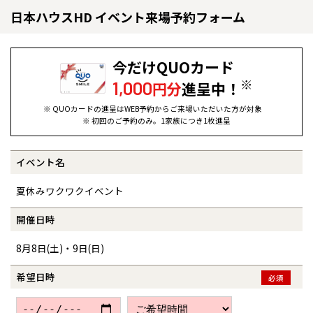
日本ハウスHD イベント来場予約フォーム
今だけQUOカード
※
1,000
円分
進呈中！
※ QUOカードの進呈はWEB予約からご来場いただいた方が対象
※ 初回のご予約のみ。1家族につき1枚進呈
イベント名
全国の展示場
お近くのイベント
夏休みワクワクイベント
北海道
北海道
開催日時
8月8日(土)・9日(日)
札幌
札幌
札幌
東北
東北
小樽
希望日時
必須
青森県
八戸
道央
青森
甲信越・北陸
甲信越・北陸
道央
苫小牧千歳
青森
小樽