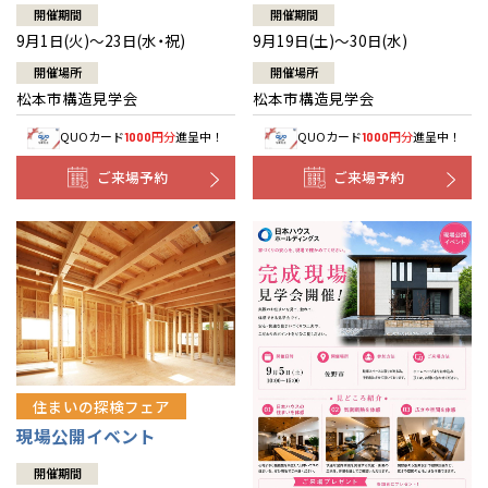
開催期間
開催期間
9月1日(火)～23日(水・祝)
9月19日(土)～30日(水)
開催場所
開催場所
松本市構造見学会
松本市構造見学会
QUOカード
円分
進呈中！
QUOカード
円分
進呈中！
1000
1000
ご来場予約
ご来場予約
住まいの探検フェア
現場公開イベント
開催期間