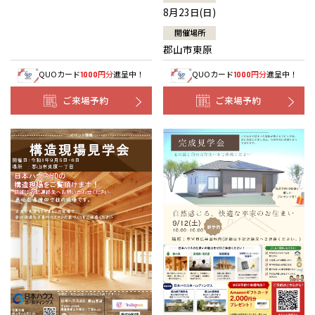
8月23日(日)
開催場所
郡山市東原
QUOカード
円分
進呈中！
QUOカード
円分
進呈中！
1000
1000
ご来場予約
ご来場予約