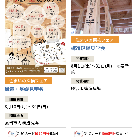
住まいの探検フェア
構造現場見学会
開催期間
8月1日(土)～31日(月) ※要予
約
住まいの探検フェア
開催場所
藤沢市構造現場
構造・基礎見学会
開催期間
8月10日(月)～30日(日)
開催場所
長岡市内構造現場
QUOカード
円分
進呈中！
QUOカード
円分
進呈中！
1000
1000