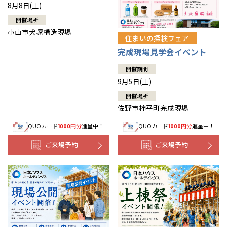
8月8日(土)
開催場所
小山市犬塚構造現場
住まいの探検フェア
完成現場見学会イベント
開催期間
9月5日(土)
開催場所
佐野市柿平町完成現場
QUOカード
円分
進呈中！
QUOカード
円分
進呈中！
1000
1000
ご来場予約
ご来場予約