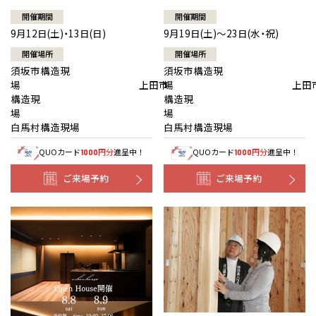
開催期間
開催期間
9月12日(土)・13日(日)
9月19日(土)～23日(水・祝)
開催場所
開催場所
須坂市構造現
須坂市構造現
場 上田市
場 上田
構造現
構造現
場
白馬村構造現場
白馬村構造現場
QUOカード
円分
進呈中！
QUOカード
円分
進呈中！
1000
1000
ご来場予約
ご来場予約