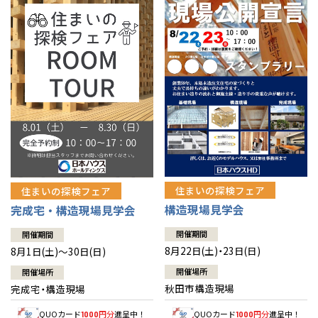
佐賀県
佐賀
栃木
奈良
愛媛
佐賀
※現住所のある都道府県以外の建築予定地の方でも
現住所の有るお近
茨城県
水戸
熊本県
熊本
くの展示場又は店舗にお問合せください。
移住の計画の方もご相談対
群馬
滋賀
鳥取
熊本
応します。お気軽にご相談ください。
栃木県
宇都宮
大分県
大分
小山
和歌山
島根
大分
宮崎県
宮崎
群馬県
群馬
伊勢崎
広島
宮崎
鹿児島県
鹿児島
山口
鹿児島
徳島
長崎
住まいの探検フェア
住まいの探検フェア
構造現場見学会
完成宅・構造現場見学会
高知
沖縄
開催期間
開催期間
8月22日(土)・23日(日)
8月1日(土)～30日(日)
開催場所
開催場所
秋田市構造現場
完成宅・構造現場
QUOカード
円分
進呈中！
QUOカード
円分
進呈中！
1000
1000