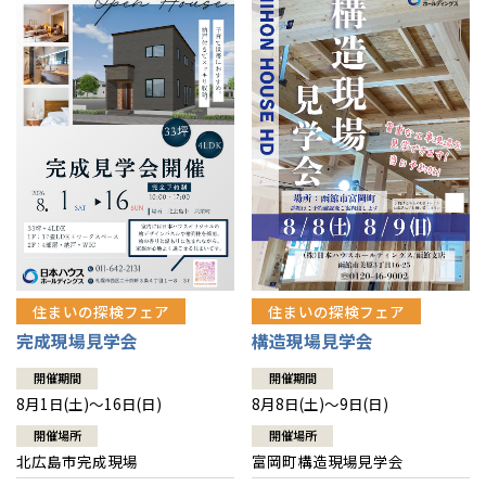
感謝訪問・長期保証
理想の木材「檜」
平屋の家
選ばれる理由
賃貸併用住宅のメリット
分譲住宅・土地
直営工事
外観・インテリア集
リフォームの流れ
安心のサポートシステム
分譲マンション
1メーターモジュール
WEB住宅展示場
介護保険利用で快適リフォーム
商品紹介
分譲マンション トップ
トランクルーム
冷暖房標準装備
暮らし方提案
展示場案内
ワザックとは
会社情報
24時間対応コールセンター
住まいのコラム
高い信頼性
会社情報 トップ
お問い合わせ
デザイン賞各種受賞
住まいのお手入れ集
安心の管理体制
住まいの探検フェア
住まいの探検フェア
ニュースリリース
会員サイト
完成現場見学会
構造現場見学会
セントラルヒーティング
ギャラリー
代表ごあいさつ
開催期間
開催期間
8月1日(土)～16日(日)
8月8日(土)～9日(日)
企業理念
開催場所
開催場所
北広島市完成現場
富岡町構造現場見学会
会社概要