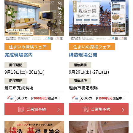
住まいの探検フェア
住まいの探検フェア
完成現場案内
構造現場公開
開催期間
開催期間
9月19日(土)・20日(日)
9月26日(土)・27日(日)
開催場所
開催場所
鯖江市完成現場
越前市構造現場
QUOカード
円分
進呈中！
QUOカード
円分
進呈中！
1000
1000
ご来場予約
ご来場予約