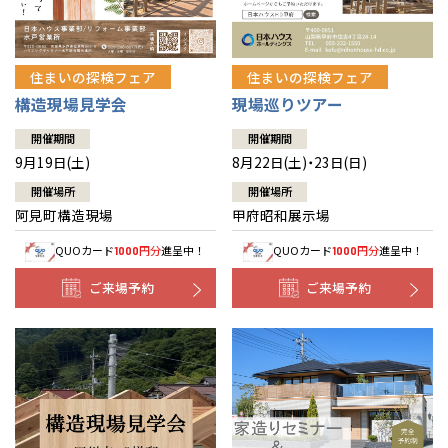
住まいの探検フェア
住まいの探検フェア
構造現場見学会
現場巡りツアー
開催期間
開催期間
9月19日(土)
8月22日(土)・23日(日)
開催場所
開催場所
阿見町構造現場
甲府昭和展示場
QUOカード
円分
進呈中！
QUOカード
円分
進呈中！
1000
1000
ご来場予約
ご来場予約