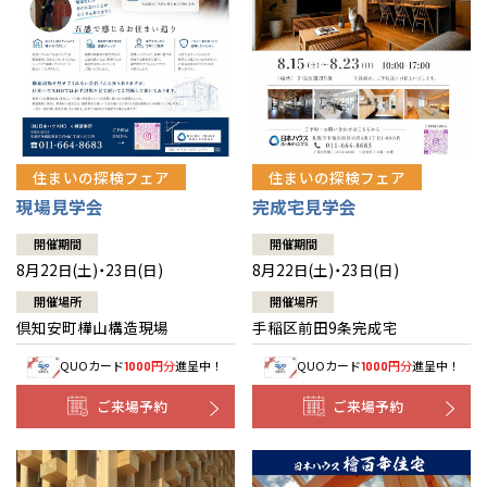
北海道
北海道
札幌
札幌
札幌
東北
東北
小樽
青森県
八戸
道央
青森
甲信越・北陸
甲信越・北陸
道央
苫小牧千歳
青森
小樽
新潟県
新潟
住まいの探検フェア
住まいの探検フェア
道北
秋田
新潟
関東
関東
秋田県
秋田
長岡
道北
旭川
現場見学会
完成宅見学会
東京都
世田谷
道南
岩手
山梨
東京
東海
東海
岩手県
盛岡
山梨県
甲府
開催期間
開催期間
道南
函館
八王子
北上
8月22日(土)・23日(日)
8月22日(土)・23日(日)
室蘭
愛知県
名古屋
道東
山形
長野
神奈川
愛知
近畿
近畿
長野県
長野
神奈川県
横浜
山形県
山形
開催場所
開催場所
豊橋
松本
道東
帯広
湘南
倶知安町樺山構造現場
手稲区前田9条完成宅
大阪府
大阪
釧路
宮城
富山
埼玉
岐阜
大阪
中国・四国
中国・四国
相模
宮城県
仙台
岐阜県
岐阜
富山県
富山
QUOカード
円分
進呈中！
QUOカード
円分
進呈中！
1000
1000
京都府
京都
埼玉県
埼玉
岡山県
岡山
福島県
郡山
福島
石川
千葉
静岡
京都
岡山
九州
九州
静岡県
静岡
石川県
金沢
ご来場予約
ご来場予約
所沢
福島
浜松
兵庫県
姫路
香川県
高松
いわき
福岡県
福岡
福井県
福井
福井
茨城
三重
兵庫
香川
福岡
千葉県
千葉
分譲マンション
会津
三重県
四日市
奈良県
奈良
柏
愛媛県
松山