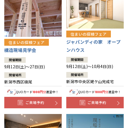
住まいの探検フェア
ジャパンディの家 オープ
住まいの探検フェア
ンハウス
構造現場見学会
開催期間
開催期間
9月12日(土)～10月4日(日)
9月12日(土)～27日(日)
開催場所
開催場所
新潟市中央区姥ケ山完成宅
新潟市西区槇尾
QUOカード
円分
進呈中！
QUOカード
円分
進呈中！
1000
1000
ご来場予約
ご来場予約