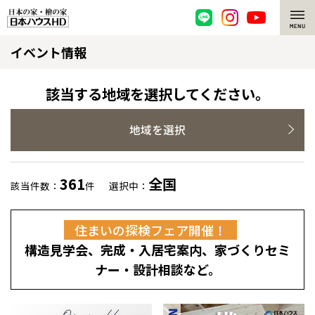
イベント情報
脱炭素・檜の家
環境にやさしい、脱炭素社会の住宅
選ばれる理由
該当する地域を選択してください。
檜・木造住宅
檜の魅力
地域を選択
耐震構造
檜の魅力 トップ
注文住宅
361
全国
該当件数：
件
選択中：
高耐久住宅
檜と日本人
注文住宅 トップ
施工事例
住まいの探検フェア開催！
高断熱・高気密の家
1000年を超えて生きる檜
グレートステージ
リフォーム
構造見学会、完成・入居宅案内、家づくりセミ
エネルギー自給自足
知られざる檜の効果・作用
クレステージ
リフォーム トップ
資産活用
ナー・設計相談など。
ZEH特集
檜の住まいデザイン
施工事例
リフォームメニュー
資産活用 トップ
買取サービス