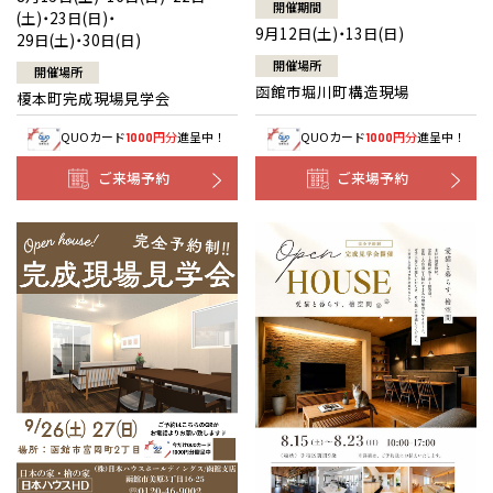
開催期間
(土)・23日(日)・
9月12日(土)・13日(日)
29日(土)・30日(日)
開催場所
開催場所
函館市堀川町構造現場
榎本町完成現場見学会
QUOカード
円分
進呈中！
QUOカード
円分
進呈中！
1000
1000
ご来場予約
ご来場予約