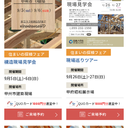
住まいの探検フェア
住まいの探検フェア
現場巡りツアー
構造現場見学会
開催期間
開催期間
9月26日(土)・27日(日)
9月5日(土)・6日(日)
開催場所
開催場所
甲府昭和展示場
甲州市建築現場
QUOカード
円分
進呈中！
QUOカード
円分
進呈中！
1000
1000
ご来場予約
ご来場予約