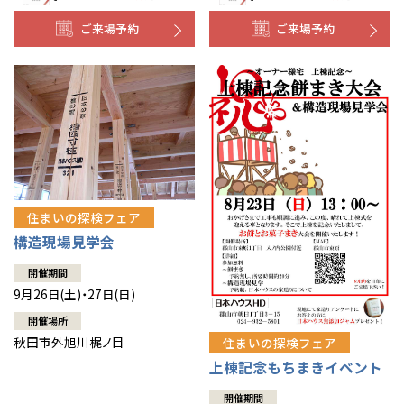
ご来場予約
ご来場予約
住まいの探検フェア
構造現場見学会
開催期間
9月26日(土)・27日(日)
開催場所
秋田市外旭川梶ノ目
住まいの探検フェア
上棟記念もちまきイベント
開催期間