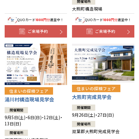
開催場所
大熊町構造現場
QUOカード
円分
進呈中！
QUOカード
円分
進呈中！
1000
1000
ご来場予約
ご来場予約
住まいの探検フェア
住まいの探検フェア
大熊町完成見学会
湯川村構造現場見学会
開催期間
開催期間
9月26日(土)・27日(日)
9月5日(土)・6日(日)・12日(土)・
13日(日)
開催場所
双葉郡大熊町完成見学会
開催場所