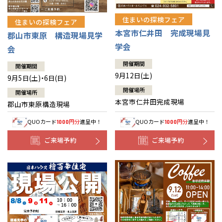
住まいの探検フェア
住まいの探検フェア
本宮市仁井田 完成現場見
郡山市東原 構造現場見学
学会
会
開催期間
開催期間
9月12日(土)
9月5日(土)・6日(日)
開催場所
開催場所
本宮市仁井田完成現場
郡山市東原構造現場
QUOカード
円分
進呈中！
QUOカード
円分
進呈中！
1000
1000
ご来場予約
ご来場予約