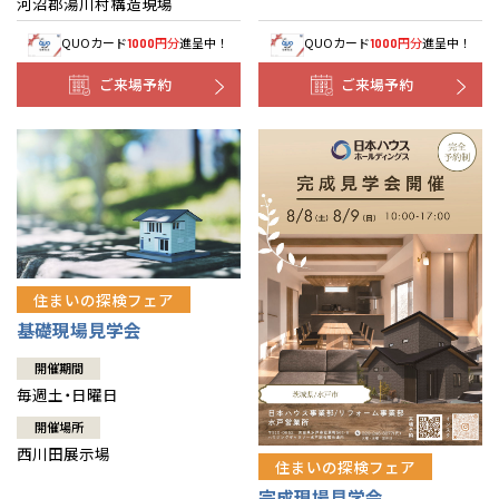
河沼郡湯川村構造現場
QUOカード
円分
進呈中！
QUOカード
円分
進呈中！
1000
1000
ご来場予約
ご来場予約
住まいの探検フェア
基礎現場見学会
開催期間
毎週土・日曜日
開催場所
西川田展示場
住まいの探検フェア
完成現場見学会