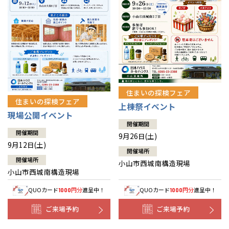
住まいの探検フェア
住まいの探検フェア
上棟祭イベント
現場公開イベント
開催期間
開催期間
9月26日(土)
9月12日(土)
開催場所
開催場所
小山市西城南構造現場
小山市西城南構造現場
QUOカード
円分
進呈中！
QUOカード
円分
進呈中！
1000
1000
ご来場予約
ご来場予約