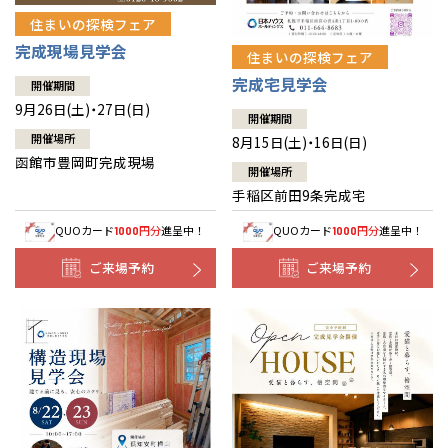
住まいの探検フェア
完成現場見学会
住まいの探検フェア
完成宅見学会
開催期間
9月26日(土)・27日(日)
開催期間
開催場所
8月15日(土)・16日(日)
函館市豊岡町完成現場
開催場所
手稲区前田9条完成宅
QUOカード
円分
進呈中！
QUOカード
円分
進呈中！
1000
1000
ご来場予約
ご来場予約
全国の展示場
お近くのイベント