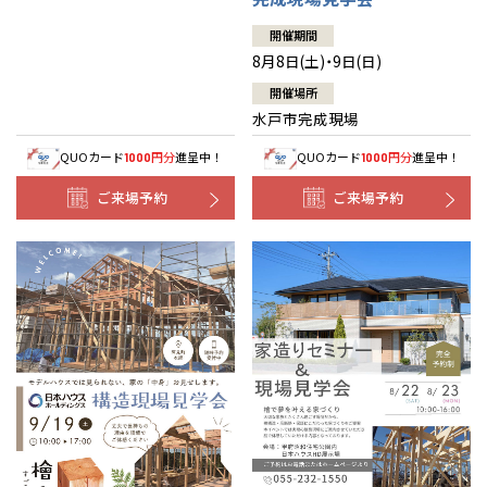
開催期間
8月8日(土)・9日(日)
開催場所
水戸市完成現場
QUOカード
円分
進呈中！
QUOカード
円分
進呈中！
1000
1000
ご来場予約
ご来場予約