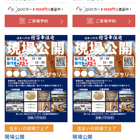
QUOカード
円分
進呈中！
QUOカード
円分
進呈中！
1000
1000
ご来場予約
ご来場予約
住まいの探検フェア
住まいの探検フェア
現場公開
現場公開