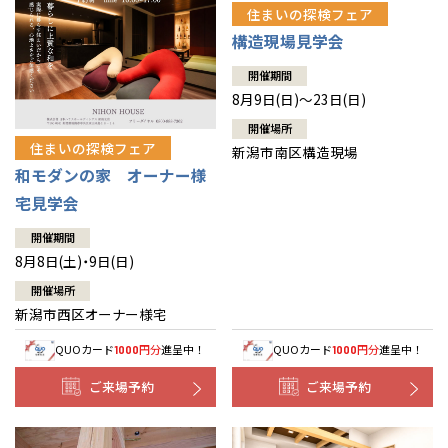
住まいの探検フェア
構造現場見学会
開催期間
8月9日(日)～23日(日)
開催場所
住まいの探検フェア
新潟市南区構造現場
和モダンの家 オーナー様
宅見学会
開催期間
8月8日(土)・9日(日)
開催場所
新潟市西区オーナー様宅
QUOカード
円分
進呈中！
QUOカード
円分
進呈中！
1000
1000
ご来場予約
ご来場予約