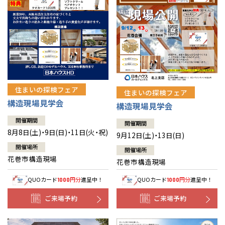
住まいの探検フェア
住まいの探検フェア
構造現場見学会
構造現場見学会
開催期間
開催期間
8月8日(土)・9日(日)・11日(火・祝)
9月12日(土)・13日(日)
開催場所
開催場所
花巻市構造現場
花巻市構造現場
QUOカード
円分
進呈中！
QUOカード
円分
進呈中！
1000
1000
ご来場予約
ご来場予約