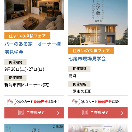
住まいの探検フェア
バーのある家 オーナー様
住まいの探検フェア
宅見学会
七尾市現場見学会
開催期間
9月26日(土)・27日(日)
開催期間
随時
開催場所
新潟市西区オーナー様宅
開催場所
七尾市矢田町
QUOカード
円分
進呈中！
QUOカード
円分
進呈中！
1000
1000
ご来場予約
ご来場予約