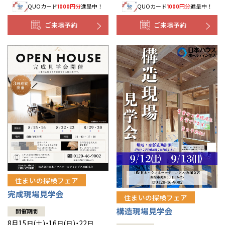
QUOカード
円分
進呈中！
QUOカード
円分
進呈中！
1000
1000
事業部紹介
ご来場予約
ご来場予約
IR情報
木材調達指針
グループ会社紹介
CMギャラリー
採用情報
住まいの探検フェア
完成現場見学会
住まいの探検フェア
構造現場見学会
開催期間
8月15日(土)・16日(日)・22日