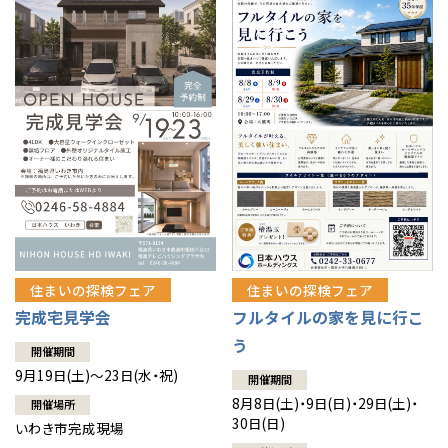
住まいの探検フェア
住まいの探検フェア
完成宅見学会
フルタイルの家を見に行こ
う
開催期間
9月19日(土)～23日(水・祝)
開催期間
8月8日(土)・9日(日)・29日(土)・
開催場所
30日(日)
いわき市完成現場