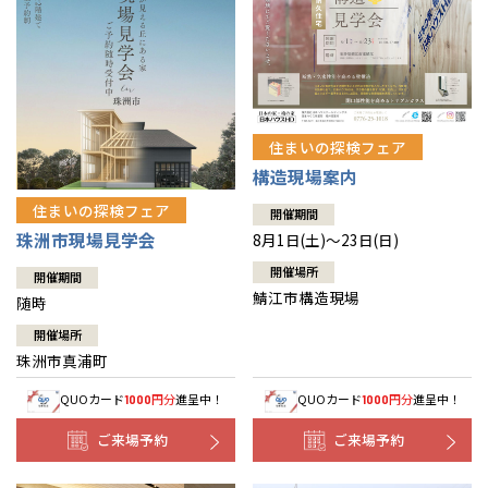
住まいの探検フェア
構造現場案内
住まいの探検フェア
開催期間
珠洲市現場見学会
8月1日(土)～23日(日)
開催場所
開催期間
鯖江市構造現場
随時
開催場所
珠洲市真浦町
QUOカード
円分
進呈中！
QUOカード
円分
進呈中！
1000
1000
ご来場予約
ご来場予約