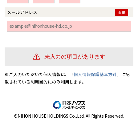
伊勢崎
広島
宮崎
鹿児島県
鹿児島
メールアドレス
必須
山口
鹿児島
徳島
長崎
高知
沖縄
※ご入力いただいた個人情報は、「
個人情報保護基本方針
」に記
載されている利用目的にのみ利用します。
©NIHON HOUSE HOLDINGS Co.,Ltd. All Rights Reserved.