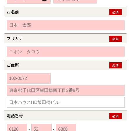
新潟県
新潟
道北
秋田
新潟
関東
関東
秋田県
秋田
長岡
道北
旭川
お名前
必須
東京都
世田谷
道南
岩手
山梨
東京
東海
東海
岩手県
盛岡
山梨県
甲府
道南
函館
八王子
北上
室蘭
愛知県
名古屋
道東
山形
長野
神奈川
愛知
近畿
近畿
長野県
長野
神奈川県
横浜
山形県
山形
豊橋
フリガナ
松本
必須
道東
帯広
湘南
大阪府
大阪
釧路
宮城
富山
埼玉
岐阜
大阪
中国・四国
中国・四国
相模
宮城県
仙台
岐阜県
岐阜
富山県
富山
京都府
京都
埼玉県
埼玉
岡山県
岡山
福島県
郡山
福島
石川
千葉
静岡
京都
岡山
九州
九州
静岡県
静岡
石川県
金沢
ご住所
必須
所沢
福島
浜松
兵庫県
姫路
香川県
高松
いわき
福岡県
福岡
福井県
福井
福井
茨城
三重
兵庫
香川
福岡
千葉県
千葉
分譲マンション
会津
三重県
四日市
奈良県
奈良
柏
愛媛県
松山
佐賀県
佐賀
栃木
奈良
愛媛
佐賀
※現住所のある都道府県以外の建築予定地の方でも
現住所の有るお近
茨城県
水戸
熊本県
熊本
くの展示場又は店舗にお問合せください。
移住の計画の方もご相談対
群馬
滋賀
鳥取
熊本
応します。お気軽にご相談ください。
栃木県
宇都宮
大分県
大分
小山
電話番号
必須
和歌山
島根
大分
宮崎県
宮崎
群馬県
群馬
-
-