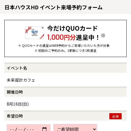
日本ハウスHD イベント来場予約フォーム
今だけQUOカード
※
1,000
円分
進呈中！
※ QUOカードの進呈はWEB予約からご来場いただいた方が対象
※ 初回のご予約のみ。1家族につき1枚進呈
イベント名
全国の展示場
お近くのイベント
未来設計カフェ
北海道
北海道
開催日時
8月16日(日)
札幌
札幌
札幌
東北
東北
小樽
希望日時
必須
青森県
八戸
道央
青森
甲信越・北陸
甲信越・北陸
道央
苫小牧千歳
青森
小樽