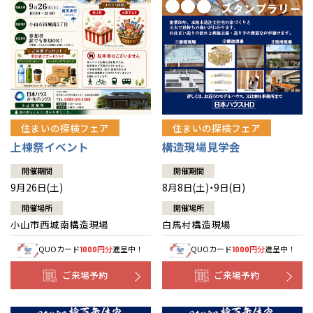
住まいの探検フェア
住まいの探検フェア
上棟祭イベント
構造現場見学会
開催期間
開催期間
9月26日(土)
8月8日(土)・9日(日)
開催場所
開催場所
小山市西城南構造現場
白馬村構造現場
QUOカード
円分
進呈中！
QUOカード
円分
進呈中！
1000
1000
ご来場予約
ご来場予約