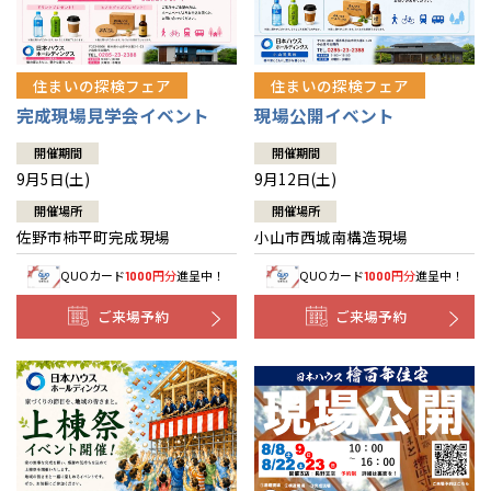
住まいの探検フェア
住まいの探検フェア
完成現場見学会イベント
現場公開イベント
開催期間
開催期間
9月5日(土)
9月12日(土)
開催場所
開催場所
佐野市柿平町完成現場
小山市西城南構造現場
QUOカード
円分
進呈中！
QUOカード
円分
進呈中！
1000
1000
ご来場予約
ご来場予約