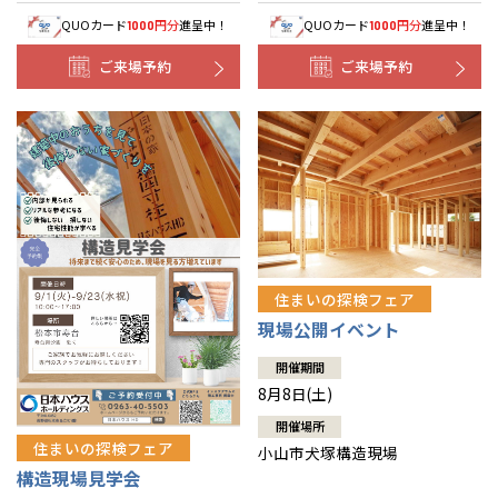
QUOカード
円分
進呈中！
QUOカード
円分
進呈中！
1000
1000
ご来場予約
ご来場予約
住まいの探検フェア
現場公開イベント
開催期間
8月8日(土)
開催場所
住まいの探検フェア
小山市犬塚構造現場
構造現場見学会