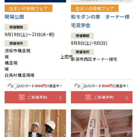
住まいの探検フェア
住まいの探検フェア
現場公開
和モダンの家 オーナー様
宅見学会
開催期間
9月19日(土)～23日(水・祝)
開催期間
8月8日(土)・9日(日)
開催場所
須坂市構造現
開催場所
場 上田市
新潟市西区オーナー様宅
構造現
場
白馬村構造現場
QUOカード
円分
進呈中！
QUOカード
円分
進呈中！
1000
1000
ご来場予約
ご来場予約