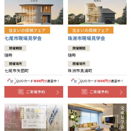
住まいの探検フェア
住まいの探検フェア
七尾市現場見学会
珠洲市現場見学会
開催期間
開催期間
随時
随時
開催場所
開催場所
七尾市矢田町
珠洲市真浦町
QUOカード
円分
進呈中！
QUOカード
円分
進呈中！
1000
1000
ご来場予約
ご来場予約