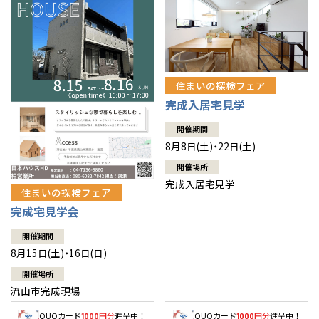
住まいの探検フェア
完成入居宅見学
開催期間
8月8日(土)・22日(土)
開催場所
完成入居宅見学
住まいの探検フェア
完成宅見学会
開催期間
8月15日(土)・16日(日)
開催場所
流山市完成現場
QUOカード
円分
進呈中！
QUOカード
円分
進呈中！
1000
1000