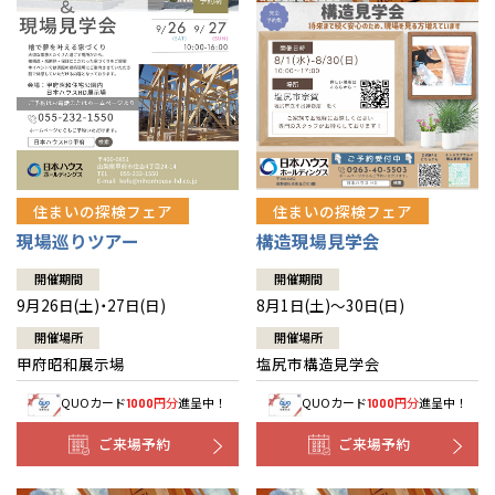
住まいの探検フェア
住まいの探検フェア
構造現場見学会
現場巡りツアー
開催期間
開催期間
8月1日(土)～30日(日)
9月26日(土)・27日(日)
開催場所
開催場所
塩尻市構造見学会
甲府昭和展示場
QUOカード
円分
進呈中！
QUOカード
円分
進呈中！
1000
1000
ご来場予約
ご来場予約