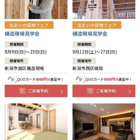
住まいの探検フェア
住まいの探検フェア
構造現場見学会
構造現場見学会
開催期間
開催期間
8月9日(日)～23日(日)
9月12日(土)～27日(日)
開催場所
開催場所
新潟市南区構造現場
新潟市西区槇尾
QUOカード
円分
進呈中！
QUOカード
円分
進呈中！
1000
1000
ご来場予約
ご来場予約