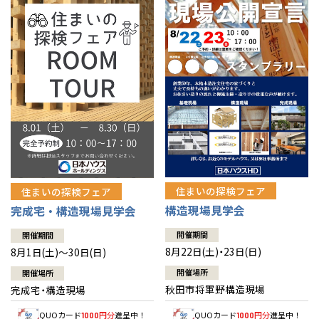
佐賀県
佐賀
栃木
奈良
愛媛
佐賀
※現住所のある都道府県以外の建築予定地の方でも
現住所の有るお近
茨城県
水戸
熊本県
熊本
くの展示場又は店舗にお問合せください。
移住の計画の方もご相談対
群馬
滋賀
鳥取
熊本
応します。お気軽にご相談ください。
栃木県
宇都宮
大分県
大分
小山
和歌山
島根
大分
宮崎県
宮崎
群馬県
群馬
伊勢崎
広島
宮崎
鹿児島県
鹿児島
山口
鹿児島
徳島
長崎
住まいの探検フェア
住まいの探検フェア
構造現場見学会
完成宅・構造現場見学会
高知
沖縄
開催期間
開催期間
8月22日(土)・23日(日)
8月1日(土)～30日(日)
開催場所
開催場所
秋田市将軍野構造現場
完成宅・構造現場
QUOカード
円分
進呈中！
QUOカード
円分
進呈中！
1000
1000