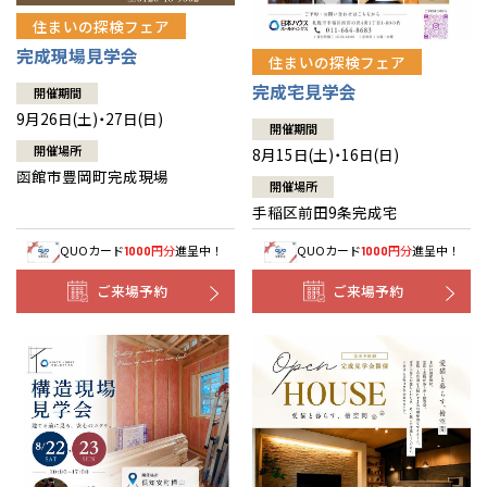
住まいの探検フェア
完成現場見学会
住まいの探検フェア
完成宅見学会
開催期間
9月26日(土)・27日(日)
開催期間
開催場所
8月15日(土)・16日(日)
函館市豊岡町完成現場
開催場所
手稲区前田9条完成宅
QUOカード
円分
進呈中！
QUOカード
円分
進呈中！
1000
1000
ご来場予約
ご来場予約
全国の展示場
お近くのイベント