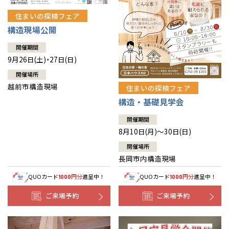
住まいの探検フェア
構造現場公開
開催期間
9月26日(土)・27日(日)
開催場所
越前市構造現場
住まいの探検フェア
構造・基礎見学会
開催期間
8月10日(月)～30日(日)
開催場所
長岡市内構造現場
QUOカード
円分
進呈中！
QUOカード
円分
進呈中！
1000
1000
ご来場予約
ご来場予約