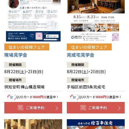
北海道
北海道
札幌
札幌
札幌
東北
東北
小樽
青森県
八戸
道央
青森
甲信越・北陸
甲信越・北陸
道央
苫小牧千歳
青森
小樽
新潟県
新潟
住まいの探検フェア
住まいの探検フェア
道北
秋田
新潟
関東
関東
秋田県
秋田
長岡
道北
旭川
現場見学会
完成宅見学会
東京都
世田谷
道南
岩手
山梨
東京
東海
東海
岩手県
盛岡
山梨県
甲府
開催期間
開催期間
道南
函館
八王子
北上
8月22日(土)・23日(日)
8月22日(土)・23日(日)
室蘭
愛知県
名古屋
道東
山形
長野
神奈川
愛知
近畿
近畿
長野県
長野
神奈川県
横浜
山形県
山形
開催場所
開催場所
豊橋
松本
道東
帯広
湘南
倶知安町樺山構造現場
手稲区前田9条完成宅
大阪府
大阪
釧路
宮城
富山
埼玉
岐阜
大阪
中国・四国
中国・四国
相模
宮城県
仙台
岐阜県
岐阜
富山県
富山
QUOカード
円分
進呈中！
QUOカード
円分
進呈中！
1000
1000
京都府
京都
埼玉県
埼玉
岡山県
岡山
福島県
郡山
福島
石川
千葉
静岡
京都
岡山
九州
九州
静岡県
静岡
石川県
金沢
ご来場予約
ご来場予約
所沢
福島
浜松
兵庫県
姫路
香川県
高松
いわき
福岡県
福岡
福井県
福井
福井
茨城
三重
兵庫
香川
福岡
千葉県
千葉
分譲マンション
会津
三重県
四日市
奈良県
奈良
柏
愛媛県
松山