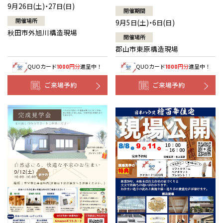
9月26日(土)・27日(日)
開催期間
開催場所
9月5日(土)・6日(日)
秋田市外旭川構造現場
開催場所
郡山市東原構造現場
QUOカード
円分
進呈中！
QUOカード
円分
進呈中！
1000
1000
ご来場予約
ご来場予約