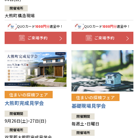
開催場所
大熊町構造現場
QUOカード
円分
進呈中！
QUOカード
円分
進呈中！
1000
1000
ご来場予約
ご来場予約
住まいの探検フェア
住まいの探検フェア
大熊町完成見学会
基礎現場見学会
開催期間
開催期間
9月26日(土)・27日(日)
毎週土・日曜日
開催場所
開催場所
双葉郡大熊町完成見学会