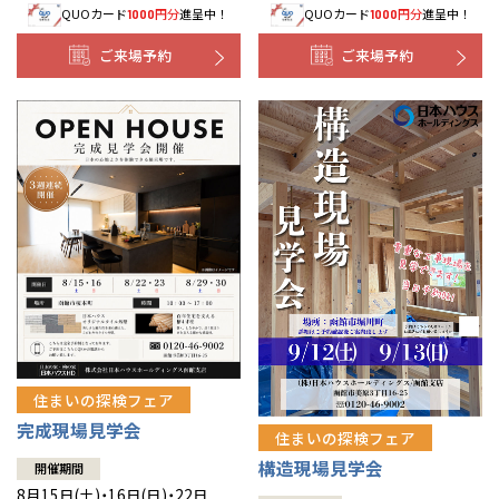
QUOカード
円分
進呈中！
QUOカード
円分
進呈中！
1000
1000
事業部紹介
ご来場予約
ご来場予約
IR情報
木材調達指針
グループ会社紹介
CMギャラリー
採用情報
住まいの探検フェア
完成現場見学会
住まいの探検フェア
構造現場見学会
開催期間
8月15日(土)・16日(日)・22日