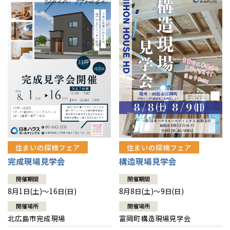
感謝訪問・長期保証
理想の木材「檜」
平屋の家
選ばれる理由
賃貸併用住宅のメリット
分譲住宅・土地
直営工事
外観・インテリア集
リフォームの流れ
安心のサポートシステム
分譲マンション
1メーターモジュール
WEB住宅展示場
介護保険利用で快適リフォーム
商品紹介
分譲マンション トップ
トランクルーム
冷暖房標準装備
暮らし方提案
展示場案内
ワザックとは
会社情報
24時間対応コールセンター
住まいのコラム
高い信頼性
会社情報 トップ
お問い合わせ
デザイン賞各種受賞
住まいのお手入れ集
安心の管理体制
住まいの探検フェア
住まいの探検フェア
ニュースリリース
会員サイト
完成現場見学会
構造現場見学会
セントラルヒーティング
ギャラリー
代表ごあいさつ
開催期間
開催期間
8月1日(土)～16日(日)
8月8日(土)～9日(日)
企業理念
開催場所
開催場所
北広島市完成現場
富岡町構造現場見学会
会社概要