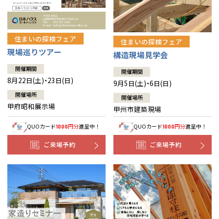
住まいの探検フェア
住まいの探検フェア
現場巡りツアー
構造現場見学会
開催期間
開催期間
8月22日(土)・23日(日)
9月5日(土)・6日(日)
開催場所
開催場所
甲府昭和展示場
甲州市建築現場
QUOカード
円分
進呈中！
QUOカード
円分
進呈中！
1000
1000
ご来場予約
ご来場予約