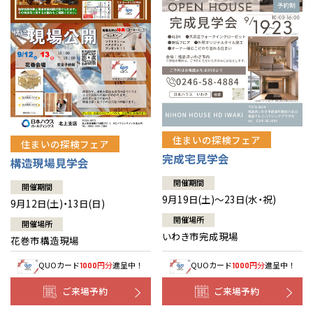
住まいの探検フェア
住まいの探検フェア
完成宅見学会
構造現場見学会
開催期間
開催期間
9月19日(土)～23日(水・祝)
9月12日(土)・13日(日)
開催場所
開催場所
いわき市完成現場
花巻市構造現場
QUOカード
円分
進呈中！
QUOカード
円分
進呈中！
1000
1000
ご来場予約
ご来場予約