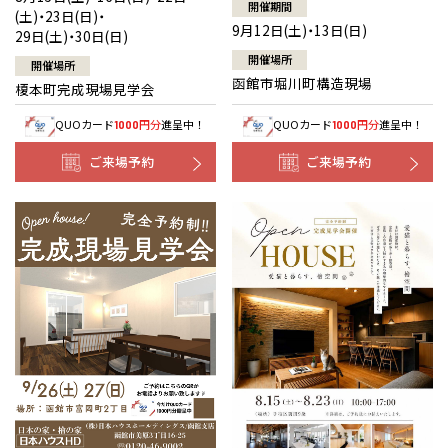
開催期間
(土)・23日(日)・
9月12日(土)・13日(日)
29日(土)・30日(日)
開催場所
開催場所
函館市堀川町構造現場
榎本町完成現場見学会
QUOカード
円分
進呈中！
QUOカード
円分
進呈中！
1000
1000
ご来場予約
ご来場予約