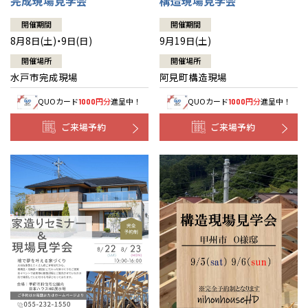
完成現場見学会
構造現場見学会
開催期間
開催期間
8月8日(土)・9日(日)
9月19日(土)
開催場所
開催場所
水戸市完成現場
阿見町構造現場
QUOカード
円分
進呈中！
QUOカード
円分
進呈中！
1000
1000
ご来場予約
ご来場予約