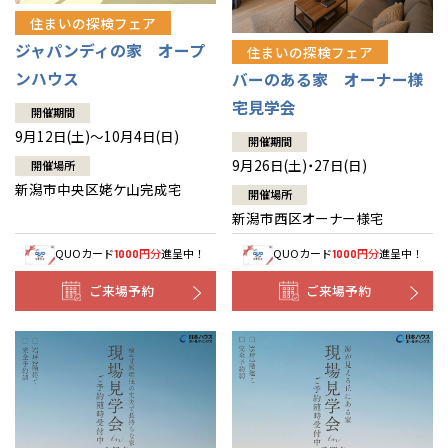
住まいの探検フェア
ジャパンディの家 オープ
住まいの探検フェア
ンハウス
バーのある家 オーナー様
宅見学会
開催期間
9月12日(土)～10月4日(日)
開催期間
9月26日(土)・27日(日)
開催場所
新潟市中央区姥ケ山完成宅
開催場所
新潟市西区オーナー様宅
QUOカード
円分
進呈中！
QUOカード
円分
進呈中！
1000
1000
ご来場予約
ご来場予約