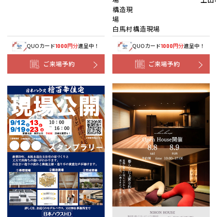
構造現
白馬村構造現場
QUOカード
円分
進呈中！
QUOカード
円分
進呈中！
1000
1000
ご来場予約
ご来場予約