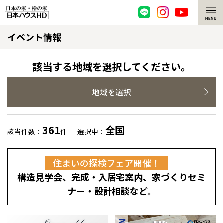
イベント情報
脱炭素・檜の家
環境にやさしい、脱炭素社会の住宅
選ばれる理由
該当する地域を選択してください。
檜・木造住宅
檜の魅力
地域を選択
耐震構造
檜の魅力 トップ
注文住宅
361
全国
該当件数：
件
選択中：
高耐久住宅
檜と日本人
注文住宅 トップ
施工事例
住まいの探検フェア開催！
高断熱・高気密の家
1000年を超えて生きる檜
グレートステージ
リフォーム
構造見学会、完成・入居宅案内、家づくりセミ
エネルギー自給自足
知られざる檜の効果・作用
クレステージ
リフォーム トップ
資産活用
ナー・設計相談など。
ZEH特集
檜の住まいデザイン
施工事例
リフォームメニュー
資産活用 トップ
買取サービス