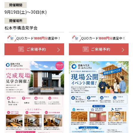
開催期間
9月19日(土)～30日(水)
開催場所
松本市構造見学会
QUOカード
円分
進呈中！
QUOカード
円分
進呈中！
1000
1000
ご来場予約
ご来場予約