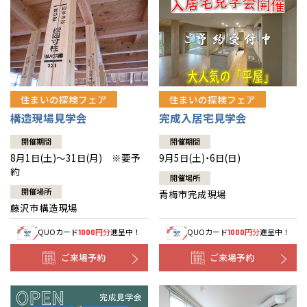
住まいの探検フェア
住まいの探検フェア
構造現場見学会
完成入居宅見学会
開催期間
開催期間
8月1日(土)～31日(月) ※要予
9月5日(土)・6日(日)
約
開催場所
開催場所
青梅市完成現場
藤沢市構造現場
QUOカード
円分
進呈中！
QUOカード
円分
進呈中！
1000
1000
ご来場予約
ご来場予約