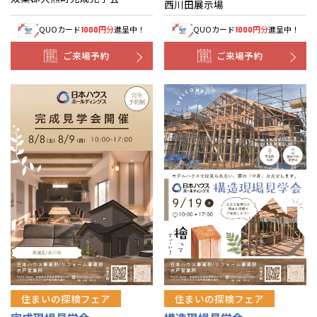
西川田展示場
QUOカード
円分
進呈中！
QUOカード
円分
進呈中！
1000
1000
ご来場予約
ご来場予約
住まいの探検フェア
住まいの探検フェア