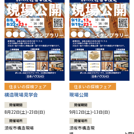
住まいの探検フェア
住まいの探検フェア
構造現場見学会
現場公開
開催期間
開催期間
8月22日(土)・23日(日)
9月12日(土)・13日(日)
開催場所
開催場所
須坂市構造現場
須坂市構造現
場 上田