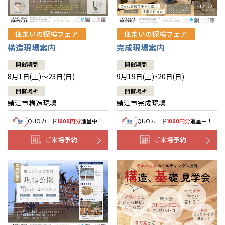
住まいの探検フェア
住まいの探検フェア
構造現場案内
完成現場案内
開催期間
開催期間
8月1日(土)～23日(日)
9月19日(土)・20日(日)
開催場所
開催場所
鯖江市構造現場
鯖江市完成現場
QUOカード
円分
進呈中！
QUOカード
円分
進呈中！
1000
1000
ご来場予約
ご来場予約