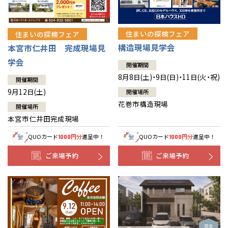
住まいの探検フェア
住まいの探検フェア
構造現場見学会
本宮市仁井田 完成現場見
学会
開催期間
8月8日(土)・9日(日)・11日(火・祝)
開催期間
9月12日(土)
開催場所
花巻市構造現場
開催場所
本宮市仁井田完成現場
QUOカード
円分
進呈中！
QUOカード
円分
進呈中！
1000
1000
ご来場予約
ご来場予約