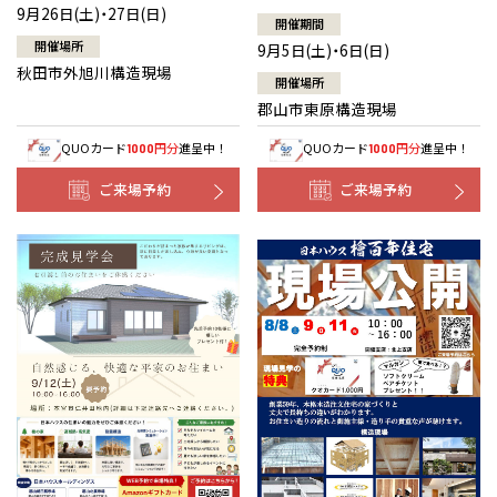
9月26日(土)・27日(日)
開催期間
開催場所
9月5日(土)・6日(日)
秋田市外旭川構造現場
開催場所
郡山市東原構造現場
QUOカード
円分
進呈中！
QUOカード
円分
進呈中！
1000
1000
ご来場予約
ご来場予約