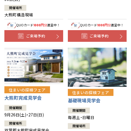
開催場所
大熊町構造現場
QUOカード
円分
進呈中！
QUOカード
円分
進呈中！
1000
1000
ご来場予約
ご来場予約
住まいの探検フェア
住まいの探検フェア
大熊町完成見学会
基礎現場見学会
開催期間
開催期間
9月26日(土)・27日(日)
毎週土・日曜日
開催場所
開催場所
双葉郡大熊町完成見学会