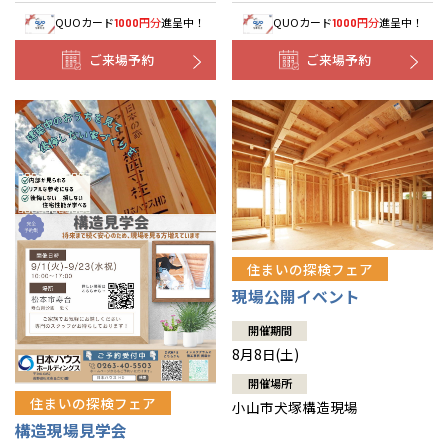
QUOカード
円分
進呈中！
QUOカード
円分
進呈中！
1000
1000
ご来場予約
ご来場予約
住まいの探検フェア
現場公開イベント
開催期間
8月8日(土)
開催場所
住まいの探検フェア
小山市犬塚構造現場
構造現場見学会