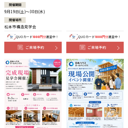
開催期間
9月19日(土)～30日(水)
開催場所
松本市構造見学会
QUOカード
円分
進呈中！
QUOカード
円分
進呈中！
1000
1000
ご来場予約
ご来場予約