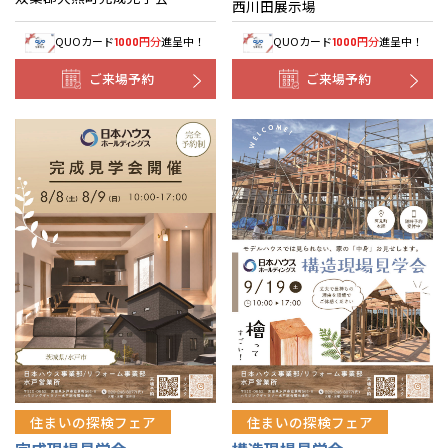
西川田展示場
QUOカード
円分
進呈中！
QUOカード
円分
進呈中！
1000
1000
ご来場予約
ご来場予約
住まいの探検フェア
住まいの探検フェア