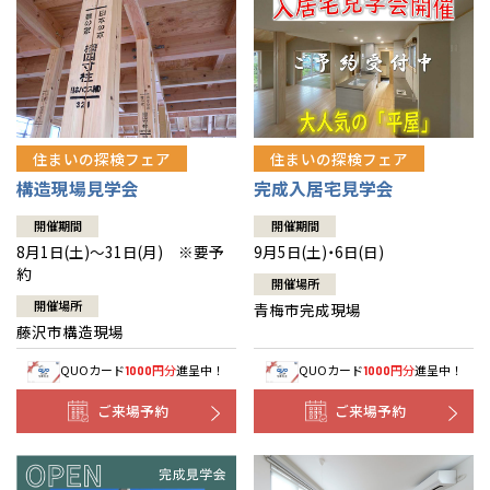
住まいの探検フェア
住まいの探検フェア
構造現場見学会
完成入居宅見学会
開催期間
開催期間
8月1日(土)～31日(月) ※要予
9月5日(土)・6日(日)
約
開催場所
開催場所
青梅市完成現場
藤沢市構造現場
QUOカード
円分
進呈中！
QUOカード
円分
進呈中！
1000
1000
ご来場予約
ご来場予約