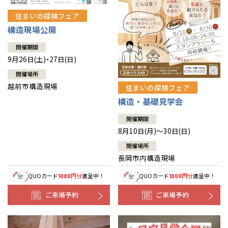
住まいの探検フェア
構造現場公開
開催期間
9月26日(土)・27日(日)
開催場所
越前市構造現場
住まいの探検フェア
構造・基礎見学会
開催期間
8月10日(月)～30日(日)
開催場所
長岡市内構造現場
QUOカード
円分
進呈中！
QUOカード
円分
進呈中！
1000
1000
ご来場予約
ご来場予約