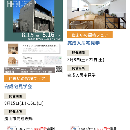
住まいの探検フェア
完成入居宅見学
開催期間
8月8日(土)・22日(土)
開催場所
完成入居宅見学
住まいの探検フェア
完成宅見学会
開催期間
8月15日(土)・16日(日)
開催場所
流山市完成現場
QUOカード
円分
進呈中！
QUOカード
円分
進呈中！
1000
1000