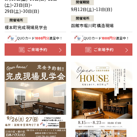
開催期間
(土)・23日(日)・
9月12日(土)・13日(日)
29日(土)・30日(日)
開催場所
開催場所
函館市堀川町構造現場
榎本町完成現場見学会
QUOカード
円分
進呈中！
QUOカード
円分
進呈中！
1000
1000
ご来場予約
ご来場予約