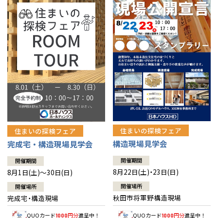
佐賀県
佐賀
栃木
奈良
愛媛
佐賀
※現住所のある都道府県以外の建築予定地の方でも
現住所の有るお近
茨城県
水戸
熊本県
熊本
くの展示場又は店舗にお問合せください。
移住の計画の方もご相談対
群馬
滋賀
鳥取
熊本
応します。お気軽にご相談ください。
栃木県
宇都宮
大分県
大分
小山
和歌山
島根
大分
宮崎県
宮崎
群馬県
群馬
伊勢崎
広島
宮崎
鹿児島県
鹿児島
山口
鹿児島
徳島
長崎
住まいの探検フェア
住まいの探検フェア
構造現場見学会
完成宅・構造現場見学会
高知
沖縄
開催期間
開催期間
8月22日(土)・23日(日)
8月1日(土)～30日(日)
開催場所
開催場所
秋田市将軍野構造現場
完成宅・構造現場
QUOカード
円分
進呈中！
QUOカード
円分
進呈中！
1000
1000