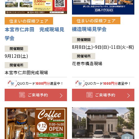
住まいの探検フェア
住まいの探検フェア
構造現場見学会
本宮市仁井田 完成現場見
学会
開催期間
8月8日(土)・9日(日)・11日(火・祝)
開催期間
9月12日(土)
開催場所
花巻市構造現場
開催場所
本宮市仁井田完成現場
QUOカード
円分
進呈中！
QUOカード
円分
進呈中！
1000
1000
ご来場予約
ご来場予約