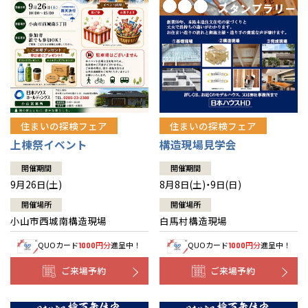
住まいの探検フェア
住まいの探検フェア
上棟祭イベント
構造現場見学会
開催期間
開催期間
9月26日(土)
8月8日(土)・9日(日)
開催場所
開催場所
小山市西城南構造現場
白馬村構造現場
QUOカード
円分
進呈中！
QUOカード
円分
進呈中！
1000
1000
ご来場予約
ご来場予約