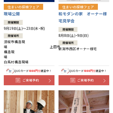
住まいの探検フェア
住まいの探検フェア
現場公開
和モダンの家 オーナー様
宅見学会
開催期間
9月19日(土)～23日(水・祝)
開催期間
8月8日(土)・9日(日)
開催場所
須坂市構造現
開催場所
場 上田市
新潟市西区オーナー様宅
構造現
場
白馬村構造現場
QUOカード
円分
進呈中！
QUOカード
円分
進呈中！
1000
1000
ご来場予約
ご来場予約