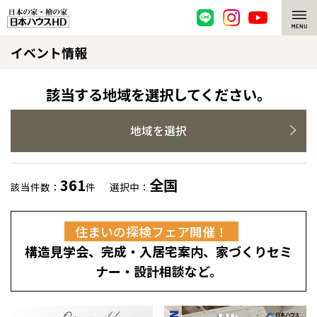
イベント情報
脱炭素・檜の家
環境にやさしい、脱炭素社会の住宅
選ばれる理由
該当する地域を選択してください。
檜・木造住宅
檜の魅力
地域を選択
耐震構造
檜の魅力 トップ
注文住宅
361
全国
該当件数：
件
選択中：
高耐久住宅
檜と日本人
注文住宅 トップ
施工事例
住まいの探検フェア開催！
高断熱・高気密の家
1000年を超えて生きる檜
グレートステージ
リフォーム
構造見学会、完成・入居宅案内、家づくりセミ
エネルギー自給自足
知られざる檜の効果・作用
クレステージ
リフォーム トップ
資産活用
ナー・設計相談など。
ZEH特集
檜の住まいデザイン
施工事例
リフォームメニュー
資産活用 トップ
買取サービス