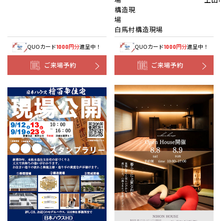
構造現
白馬村構造現場
QUOカード
円分
進呈中！
QUOカード
円分
進呈中！
1000
1000
ご来場予約
ご来場予約