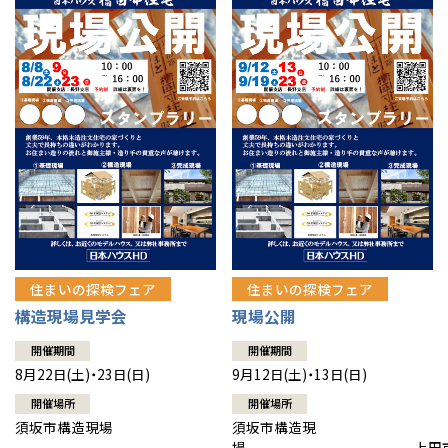
住まいの探検フェア
住まいの探検フェア
構造現場見学会
現場公開
開催期間
開催期間
8月22日(土)・23日(日)
9月12日(土)・13日(日)
開催場所
開催場所
須坂市構造現場
須坂市構造現
場 上田