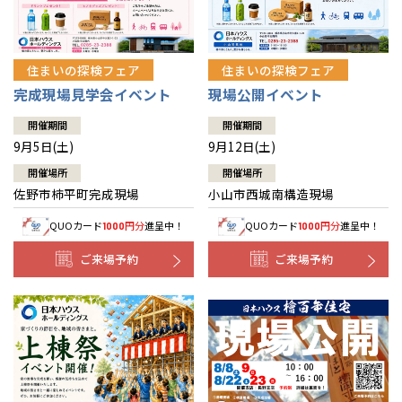
住まいの探検フェア
住まいの探検フェア
完成現場見学会イベント
現場公開イベント
開催期間
開催期間
9月5日(土)
9月12日(土)
開催場所
開催場所
佐野市柿平町完成現場
小山市西城南構造現場
QUOカード
円分
進呈中！
QUOカード
円分
進呈中！
1000
1000
ご来場予約
ご来場予約