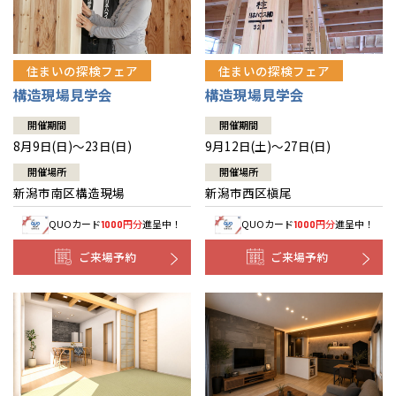
住まいの探検フェア
住まいの探検フェア
構造現場見学会
構造現場見学会
開催期間
開催期間
8月9日(日)～23日(日)
9月12日(土)～27日(日)
開催場所
開催場所
新潟市南区構造現場
新潟市西区槇尾
QUOカード
円分
進呈中！
QUOカード
円分
進呈中！
1000
1000
ご来場予約
ご来場予約