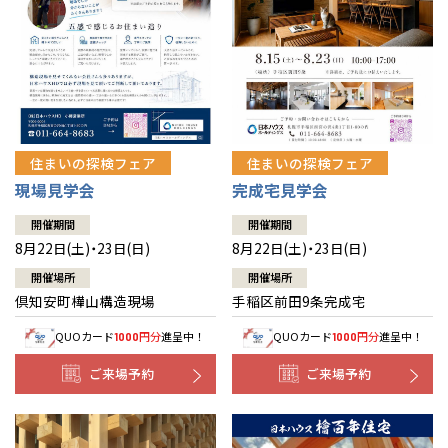
北海道
北海道
札幌
札幌
札幌
東北
東北
小樽
青森県
八戸
道央
青森
甲信越・北陸
甲信越・北陸
道央
苫小牧千歳
青森
小樽
新潟県
新潟
住まいの探検フェア
住まいの探検フェア
道北
秋田
新潟
関東
関東
秋田県
秋田
長岡
道北
旭川
現場見学会
完成宅見学会
東京都
世田谷
道南
岩手
山梨
東京
東海
東海
岩手県
盛岡
山梨県
甲府
開催期間
開催期間
道南
函館
八王子
北上
8月22日(土)・23日(日)
8月22日(土)・23日(日)
室蘭
愛知県
名古屋
道東
山形
長野
神奈川
愛知
近畿
近畿
長野県
長野
神奈川県
横浜
山形県
山形
開催場所
開催場所
豊橋
松本
道東
帯広
湘南
倶知安町樺山構造現場
手稲区前田9条完成宅
大阪府
大阪
釧路
宮城
富山
埼玉
岐阜
大阪
中国・四国
中国・四国
相模
宮城県
仙台
岐阜県
岐阜
富山県
富山
QUOカード
円分
進呈中！
QUOカード
円分
進呈中！
1000
1000
京都府
京都
埼玉県
埼玉
岡山県
岡山
福島県
郡山
福島
石川
千葉
静岡
京都
岡山
九州
九州
静岡県
静岡
石川県
金沢
ご来場予約
ご来場予約
所沢
福島
浜松
兵庫県
姫路
香川県
高松
いわき
福岡県
福岡
福井県
福井
福井
茨城
三重
兵庫
香川
福岡
千葉県
千葉
分譲マンション
会津
三重県
四日市
奈良県
奈良
柏
愛媛県
松山