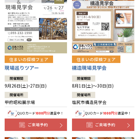
住まいの探検フェア
住まいの探検フェア
構造現場見学会
現場巡りツアー
開催期間
開催期間
8月1日(土)～30日(日)
9月26日(土)・27日(日)
開催場所
開催場所
塩尻市構造見学会
甲府昭和展示場
QUOカード
円分
進呈中！
QUOカード
円分
進呈中！
1000
1000
ご来場予約
ご来場予約