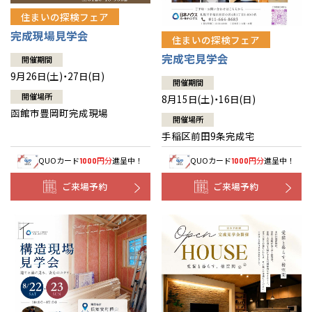
住まいの探検フェア
完成現場見学会
住まいの探検フェア
完成宅見学会
開催期間
9月26日(土)・27日(日)
開催期間
開催場所
8月15日(土)・16日(日)
函館市豊岡町完成現場
開催場所
手稲区前田9条完成宅
QUOカード
円分
進呈中！
QUOカード
円分
進呈中！
1000
1000
ご来場予約
ご来場予約
全国の展示場
お近くのイベント