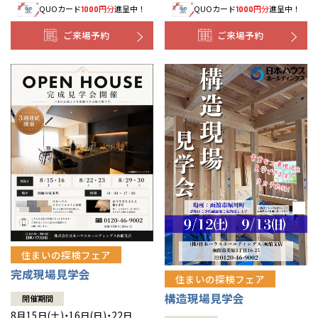
QUOカード
円分
進呈中！
QUOカード
円分
進呈中！
1000
1000
事業部紹介
ご来場予約
ご来場予約
IR情報
木材調達指針
グループ会社紹介
CMギャラリー
採用情報
住まいの探検フェア
完成現場見学会
住まいの探検フェア
構造現場見学会
開催期間
8月15日(土)・16日(日)・22日