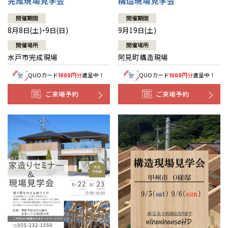
完成現場見学会
構造現場見学会
開催期間
開催期間
8月8日(土)・9日(日)
9月19日(土)
開催場所
開催場所
水戸市完成現場
阿見町構造現場
QUOカード
円分
進呈中！
QUOカード
円分
進呈中！
1000
1000
ご来場予約
ご来場予約