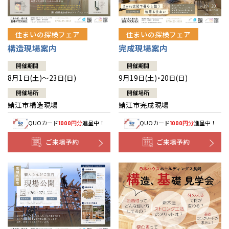
住まいの探検フェア
住まいの探検フェア
構造現場案内
完成現場案内
開催期間
開催期間
8月1日(土)～23日(日)
9月19日(土)・20日(日)
開催場所
開催場所
鯖江市構造現場
鯖江市完成現場
QUOカード
円分
進呈中！
QUOカード
円分
進呈中！
1000
1000
ご来場予約
ご来場予約