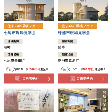
住まいの探検フェア
住まいの探検フェア
七尾市現場見学会
珠洲市現場見学会
開催期間
開催期間
随時
随時
開催場所
開催場所
七尾市矢田町
珠洲市真浦町
QUOカード
円分
進呈中！
QUOカード
円分
進呈中！
1000
1000
ご来場予約
ご来場予約