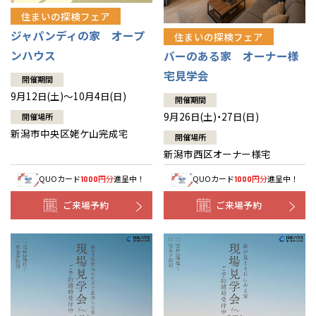
住まいの探検フェア
ジャパンディの家 オープ
住まいの探検フェア
ンハウス
バーのある家 オーナー様
宅見学会
開催期間
9月12日(土)～10月4日(日)
開催期間
9月26日(土)・27日(日)
開催場所
新潟市中央区姥ケ山完成宅
開催場所
新潟市西区オーナー様宅
QUOカード
円分
進呈中！
QUOカード
円分
進呈中！
1000
1000
ご来場予約
ご来場予約