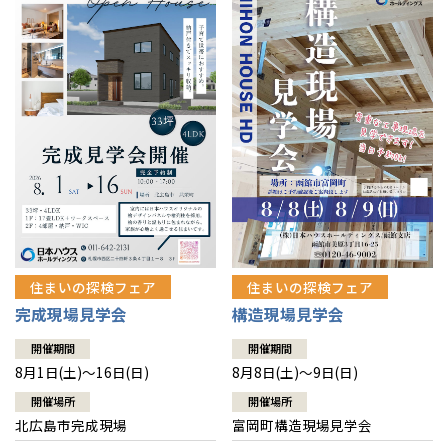
感謝訪問・長期保証
理想の木材「檜」
平屋の家
選ばれる理由
賃貸併用住宅のメリット
分譲住宅・土地
直営工事
外観・インテリア集
リフォームの流れ
安心のサポートシステム
分譲マンション
1メーターモジュール
WEB住宅展示場
介護保険利用で快適リフォーム
商品紹介
分譲マンション トップ
トランクルーム
冷暖房標準装備
暮らし方提案
展示場案内
ワザックとは
会社情報
24時間対応コールセンター
住まいのコラム
高い信頼性
会社情報 トップ
お問い合わせ
デザイン賞各種受賞
住まいのお手入れ集
安心の管理体制
住まいの探検フェア
住まいの探検フェア
ニュースリリース
会員サイト
完成現場見学会
構造現場見学会
セントラルヒーティング
ギャラリー
代表ごあいさつ
開催期間
開催期間
8月1日(土)～16日(日)
8月8日(土)～9日(日)
企業理念
開催場所
開催場所
北広島市完成現場
富岡町構造現場見学会
会社概要