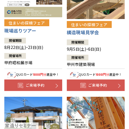
住まいの探検フェア
住まいの探検フェア
現場巡りツアー
構造現場見学会
開催期間
開催期間
8月22日(土)・23日(日)
9月5日(土)・6日(日)
開催場所
開催場所
甲府昭和展示場
甲州市建築現場
QUOカード
円分
進呈中！
QUOカード
円分
進呈中！
1000
1000
ご来場予約
ご来場予約