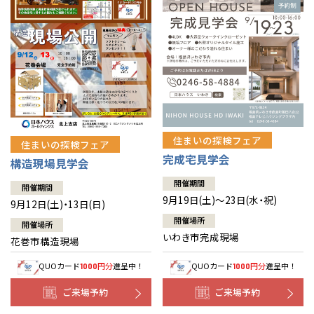
住まいの探検フェア
住まいの探検フェア
完成宅見学会
構造現場見学会
開催期間
開催期間
9月19日(土)～23日(水・祝)
9月12日(土)・13日(日)
開催場所
開催場所
いわき市完成現場
花巻市構造現場
QUOカード
円分
進呈中！
QUOカード
円分
進呈中！
1000
1000
ご来場予約
ご来場予約