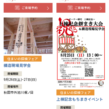
ご来場予約
ご来場予約
住まいの探検フェア
構造現場見学会
開催期間
9月26日(土)・27日(日)
開催場所
秋田市外旭川梶ノ目
住まいの探検フェア
上棟記念もちまきイベント
開催期間