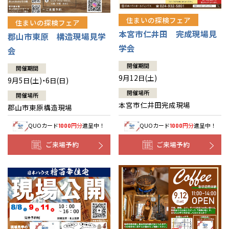
住まいの探検フェア
住まいの探検フェア
本宮市仁井田 完成現場見
郡山市東原 構造現場見学
学会
会
開催期間
開催期間
9月12日(土)
9月5日(土)・6日(日)
開催場所
開催場所
本宮市仁井田完成現場
郡山市東原構造現場
QUOカード
円分
進呈中！
QUOカード
円分
進呈中！
1000
1000
ご来場予約
ご来場予約