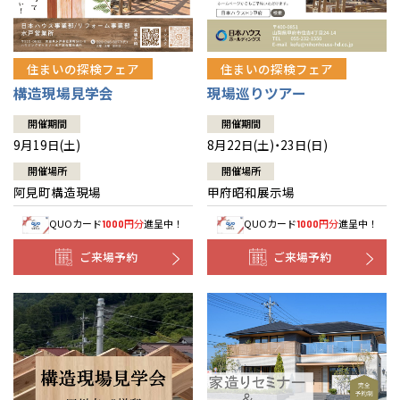
住まいの探検フェア
住まいの探検フェア
構造現場見学会
現場巡りツアー
開催期間
開催期間
9月19日(土)
8月22日(土)・23日(日)
開催場所
開催場所
阿見町構造現場
甲府昭和展示場
QUOカード
円分
進呈中！
QUOカード
円分
進呈中！
1000
1000
ご来場予約
ご来場予約