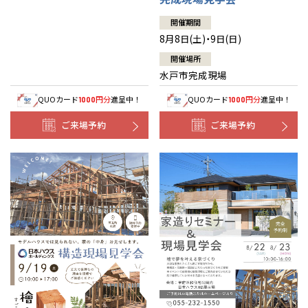
開催期間
8月8日(土)・9日(日)
開催場所
水戸市完成現場
QUOカード
円分
進呈中！
QUOカード
円分
進呈中！
1000
1000
ご来場予約
ご来場予約