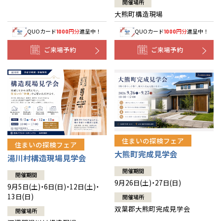
開催場所
大熊町構造現場
QUOカード
円分
進呈中！
QUOカード
円分
進呈中！
1000
1000
ご来場予約
ご来場予約
住まいの探検フェア
住まいの探検フェア
大熊町完成見学会
湯川村構造現場見学会
開催期間
開催期間
9月26日(土)・27日(日)
9月5日(土)・6日(日)・12日(土)・
13日(日)
開催場所
双葉郡大熊町完成見学会
開催場所