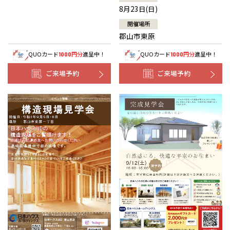
8月23日(日)
開催場所
郡山市東原
QUOカード
円分
進呈中！
QUOカード
円分
進呈中！
1000
1000
ご来場予約
ご来場予約