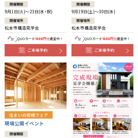
開催期間
開催期間
9月1日(火)～23日(水・祝)
9月19日(土)～30日(水)
開催場所
開催場所
松本市構造見学会
松本市構造見学会
QUOカード
円分
進呈中！
QUOカード
円分
進呈中！
1000
1000
ご来場予約
ご来場予約
住まいの探検フェア
現場公開イベント
開催期間