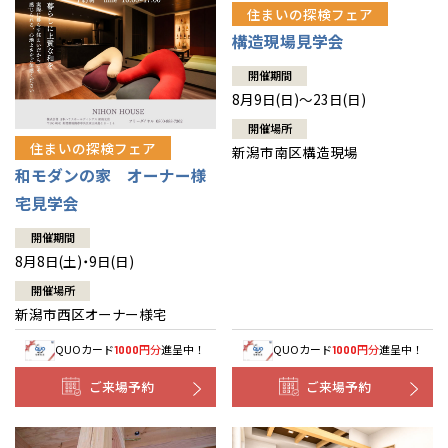
住まいの探検フェア
構造現場見学会
開催期間
8月9日(日)～23日(日)
開催場所
住まいの探検フェア
新潟市南区構造現場
和モダンの家 オーナー様
宅見学会
開催期間
8月8日(土)・9日(日)
開催場所
新潟市西区オーナー様宅
QUOカード
円分
進呈中！
QUOカード
円分
進呈中！
1000
1000
ご来場予約
ご来場予約