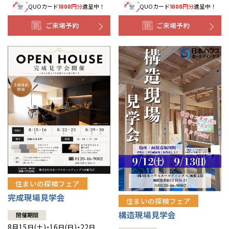
QUOカード
円分
進呈中！
QUOカード
円分
進呈中！
1000
1000
事業部紹介
ご来場予約
ご来場予約
IR情報
木材調達指針
グループ会社紹介
CMギャラリー
採用情報
住まいの探検フェア
完成現場見学会
住まいの探検フェア
構造現場見学会
開催期間
8月15日(土)・16日(日)・22日