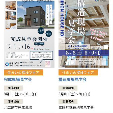
感謝訪問・長期保証
理想の木材「檜」
平屋の家
選ばれる理由
賃貸併用住宅のメリット
分譲住宅・土地
直営工事
外観・インテリア集
リフォームの流れ
安心のサポートシステム
分譲マンション
1メーターモジュール
WEB住宅展示場
介護保険利用で快適リフォーム
商品紹介
分譲マンション トップ
トランクルーム
冷暖房標準装備
暮らし方提案
展示場案内
ワザックとは
会社情報
24時間対応コールセンター
住まいのコラム
高い信頼性
会社情報 トップ
お問い合わせ
デザイン賞各種受賞
住まいのお手入れ集
安心の管理体制
住まいの探検フェア
住まいの探検フェア
ニュースリリース
会員サイト
完成現場見学会
構造現場見学会
セントラルヒーティング
ギャラリー
代表ごあいさつ
開催期間
開催期間
8月1日(土)～16日(日)
8月8日(土)～9日(日)
企業理念
開催場所
開催場所
北広島市完成現場
富岡町構造現場見学会
会社概要