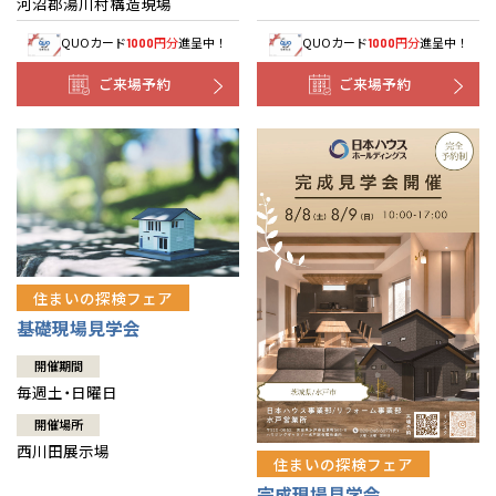
河沼郡湯川村構造現場
QUOカード
円分
進呈中！
QUOカード
円分
進呈中！
1000
1000
ご来場予約
ご来場予約
住まいの探検フェア
基礎現場見学会
開催期間
毎週土・日曜日
開催場所
西川田展示場
住まいの探検フェア
完成現場見学会