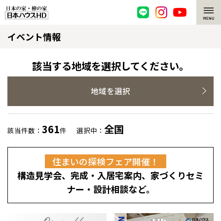
イベント情報
脱炭素・檜の家
環境にやさしい、脱炭素社会の住宅
選ばれる理由
該当する地域を選択してください。
檜・木造住宅
檜の魅力
地域を選択
耐震構造
檜の魅力 トップ
注文住宅
361
全国
該当件数：
件
選択中：
高耐久住宅
檜と日本人
注文住宅 トップ
施工事例
住まいの探検フェア開催！
高断熱・高気密の家
1000年を超えて生きる檜
グレートステージ
リフォーム
構造見学会、完成・入居宅案内、家づくりセミ
エネルギー自給自足
知られざる檜の効果・作用
クレステージ
リフォーム トップ
資産活用
ナー・設計相談など。
ZEH特集
檜の住まいデザイン
施工事例
リフォームメニュー
資産活用 トップ
買取サービス