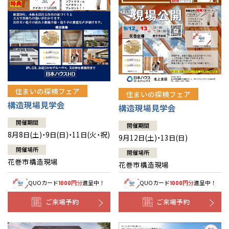
住まいの探検フェア
住まいの探検フェア
構造現場見学会
構造現場見学会
開催期間
開催期間
8月8日(土)・9日(日)・11日(火・祝)
9月12日(土)・13日(日)
開催場所
開催場所
花巻市構造現場
花巻市構造現場
QUOカード
円分
進呈中！
QUOカード
円分
進呈中！
1000
1000
ご来場予約
ご来場予約