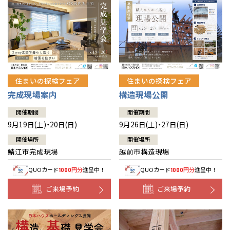
住まいの探検フェア
住まいの探検フェア
完成現場案内
構造現場公開
開催期間
開催期間
9月19日(土)・20日(日)
9月26日(土)・27日(日)
開催場所
開催場所
鯖江市完成現場
越前市構造現場
QUOカード
円分
進呈中！
QUOカード
円分
進呈中！
1000
1000
ご来場予約
ご来場予約