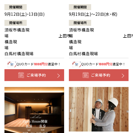
開催期間
開催期間
9月12日(土)・13日(日)
9月19日(土)～23日(水・祝)
開催場所
開催場所
須坂市構造現
須坂市構造現
場 上田市
場 上田
構造現
構造現
場
白馬村構造現場
白馬村構造現場
QUOカード
円分
進呈中！
QUOカード
円分
進呈中！
1000
1000
ご来場予約
ご来場予約