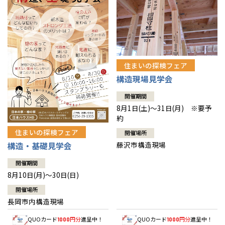
住まいの探検フェア
構造現場見学会
開催期間
8月1日(土)～31日(月) ※要予
約
住まいの探検フェア
開催場所
藤沢市構造現場
構造・基礎見学会
開催期間
8月10日(月)～30日(日)
開催場所
長岡市内構造現場
QUOカード
円分
進呈中！
QUOカード
円分
進呈中！
1000
1000