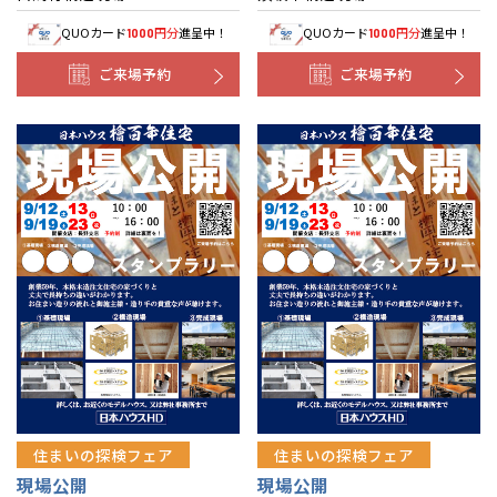
QUOカード
円分
進呈中！
QUOカード
円分
進呈中！
1000
1000
ご来場予約
ご来場予約
住まいの探検フェア
住まいの探検フェア
現場公開
現場公開