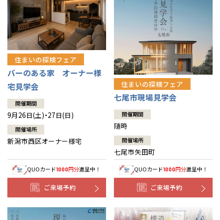
住まいの探検フェア
バーのある家 オーナー様
住まいの探検フェア
宅見学会
七尾市現場見学会
開催期間
9月26日(土)・27日(日)
開催期間
随時
開催場所
新潟市西区オーナー様宅
開催場所
七尾市矢田町
QUOカード
円分
進呈中！
QUOカード
円分
進呈中！
1000
1000
ご来場予約
ご来場予約