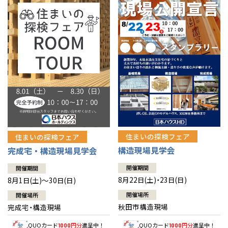
佐賀県
佐賀
栃木
奈良
愛媛
佐賀
※現住所のある都道府県以外の建築予定地の方でも
現住所の有るお近
茨城県
水戸
熊本県
熊本
くの展示場又は店舗にお問合せください。
移住の計画の方もご相談対
群馬
滋賀
鳥取
熊本
応します。お気軽にご相談ください。
栃木県
宇都宮
大分県
大分
小山
和歌山
島根
大分
宮崎県
宮崎
群馬県
群馬
伊勢崎
広島
宮崎
鹿児島県
鹿児島
山口
鹿児島
徳島
長崎
住まいの探検フェア
住まいの探検フェア
構造現場見学会
完成宅・構造現場見学会
高知
沖縄
開催期間
開催期間
8月22日(土)・23日(日)
8月1日(土)～30日(日)
開催場所
開催場所
秋田市構造現場
完成宅・構造現場
QUOカード
円分
進呈中！
QUOカード
円分
進呈中！
1000
1000