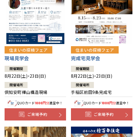
北海道
北海道
札幌
札幌
札幌
東北
東北
小樽
青森県
八戸
道央
青森
甲信越・北陸
甲信越・北陸
道央
苫小牧千歳
青森
小樽
新潟県
新潟
住まいの探検フェア
住まいの探検フェア
道北
秋田
新潟
関東
関東
秋田県
秋田
長岡
道北
旭川
現場見学会
完成宅見学会
東京都
世田谷
道南
岩手
山梨
東京
東海
東海
岩手県
盛岡
山梨県
甲府
開催期間
開催期間
道南
函館
八王子
北上
8月22日(土)・23日(日)
8月22日(土)・23日(日)
室蘭
愛知県
名古屋
道東
山形
長野
神奈川
愛知
近畿
近畿
長野県
長野
神奈川県
横浜
山形県
山形
開催場所
開催場所
豊橋
松本
道東
帯広
湘南
倶知安町樺山構造現場
手稲区前田9条完成宅
大阪府
大阪
釧路
宮城
富山
埼玉
岐阜
大阪
中国・四国
中国・四国
相模
宮城県
仙台
岐阜県
岐阜
富山県
富山
QUOカード
円分
進呈中！
QUOカード
円分
進呈中！
1000
1000
京都府
京都
埼玉県
埼玉
岡山県
岡山
福島県
郡山
福島
石川
千葉
静岡
京都
岡山
九州
九州
静岡県
静岡
石川県
金沢
ご来場予約
ご来場予約
所沢
福島
浜松
兵庫県
姫路
香川県
高松
いわき
福岡県
福岡
福井県
福井
福井
茨城
三重
兵庫
香川
福岡
千葉県
千葉
分譲マンション
会津
三重県
四日市
奈良県
奈良
柏
愛媛県
松山