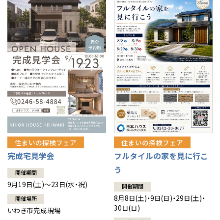
住まいの探検フェア
住まいの探検フェア
完成宅見学会
フルタイルの家を見に行こ
う
開催期間
9月19日(土)～23日(水・祝)
開催期間
8月8日(土)・9日(日)・29日(土)・
開催場所
30日(日)
いわき市完成現場