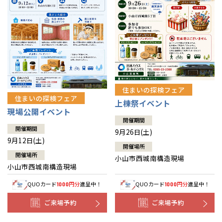
住まいの探検フェア
住まいの探検フェア
上棟祭イベント
現場公開イベント
開催期間
開催期間
9月26日(土)
9月12日(土)
開催場所
開催場所
小山市西城南構造現場
小山市西城南構造現場
QUOカード
円分
進呈中！
QUOカード
円分
進呈中！
1000
1000
ご来場予約
ご来場予約