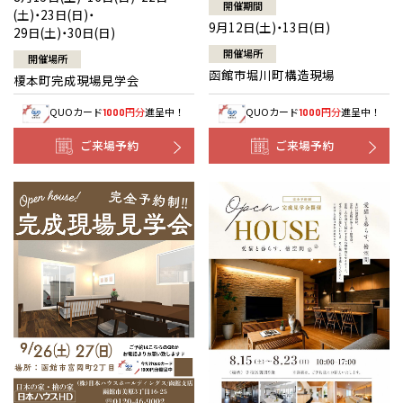
開催期間
(土)・23日(日)・
9月12日(土)・13日(日)
29日(土)・30日(日)
開催場所
開催場所
函館市堀川町構造現場
榎本町完成現場見学会
QUOカード
円分
進呈中！
QUOカード
円分
進呈中！
1000
1000
ご来場予約
ご来場予約