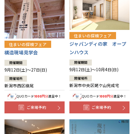
住まいの探検フェア
ジャパンディの家 オープ
住まいの探検フェア
ンハウス
構造現場見学会
開催期間
開催期間
9月12日(土)～10月4日(日)
9月12日(土)～27日(日)
開催場所
開催場所
新潟市中央区姥ケ山完成宅
新潟市西区槇尾
QUOカード
円分
進呈中！
QUOカード
円分
進呈中！
1000
1000
ご来場予約
ご来場予約