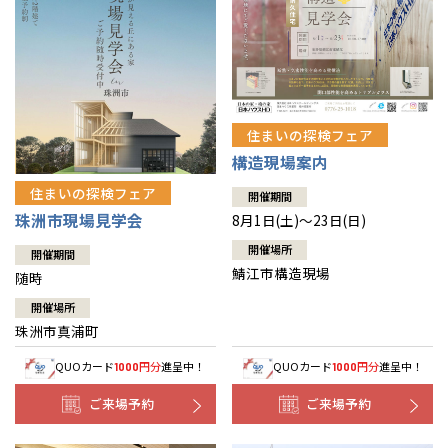
住まいの探検フェア
構造現場案内
住まいの探検フェア
開催期間
珠洲市現場見学会
8月1日(土)～23日(日)
開催場所
開催期間
鯖江市構造現場
随時
開催場所
珠洲市真浦町
QUOカード
円分
進呈中！
QUOカード
円分
進呈中！
1000
1000
ご来場予約
ご来場予約