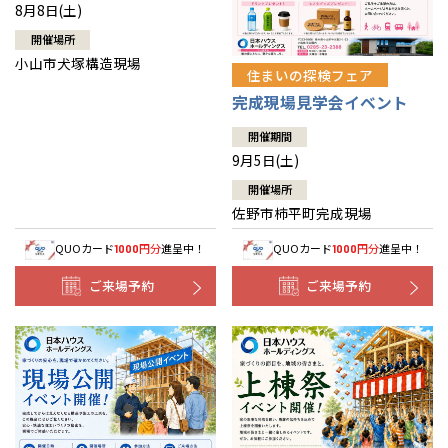
8月8日(土)
開催場所
小山市犬塚構造現場
住まいの探検フェア
完成現場見学会イベント
開催期間
9月5日(土)
開催場所
佐野市柿平町完成現場
QUOカード
円分
進呈中！
QUOカード
円分
進呈中！
1000
1000
ご来場予約
ご来場予約