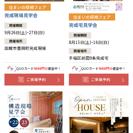
住まいの探検フェア
完成現場見学会
住まいの探検フェア
完成宅見学会
開催期間
9月26日(土)・27日(日)
開催期間
開催場所
8月15日(土)・16日(日)
函館市豊岡町完成現場
開催場所
手稲区前田9条完成宅
QUOカード
円分
進呈中！
QUOカード
円分
進呈中！
1000
1000
ご来場予約
ご来場予約
全国の展示場
お近くのイベント