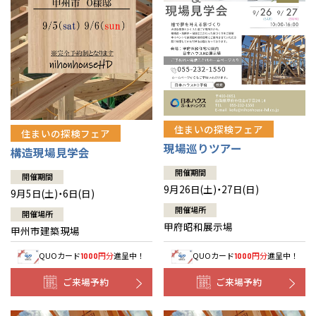
住まいの探検フェア
住まいの探検フェア
現場巡りツアー
構造現場見学会
開催期間
開催期間
9月26日(土)・27日(日)
9月5日(土)・6日(日)
開催場所
開催場所
甲府昭和展示場
甲州市建築現場
QUOカード
円分
進呈中！
QUOカード
円分
進呈中！
1000
1000
ご来場予約
ご来場予約