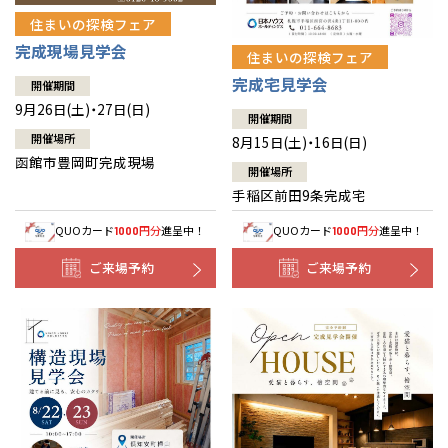
住まいの探検フェア
完成現場見学会
住まいの探検フェア
完成宅見学会
開催期間
9月26日(土)・27日(日)
開催期間
開催場所
8月15日(土)・16日(日)
函館市豊岡町完成現場
開催場所
手稲区前田9条完成宅
QUOカード
円分
進呈中！
QUOカード
円分
進呈中！
1000
1000
ご来場予約
ご来場予約
全国の展示場
お近くのイベント