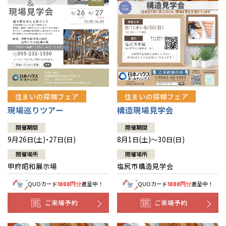
住まいの探検フェア
住まいの探検フェア
構造現場見学会
現場巡りツアー
開催期間
開催期間
8月1日(土)～30日(日)
9月26日(土)・27日(日)
開催場所
開催場所
塩尻市構造見学会
甲府昭和展示場
QUOカード
円分
進呈中！
QUOカード
円分
進呈中！
1000
1000
ご来場予約
ご来場予約