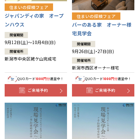
住まいの探検フェア
ジャパンディの家 オープ
住まいの探検フェア
ンハウス
バーのある家 オーナー様
宅見学会
開催期間
9月12日(土)～10月4日(日)
開催期間
9月26日(土)・27日(日)
開催場所
新潟市中央区姥ケ山完成宅
開催場所
新潟市西区オーナー様宅
QUOカード
円分
進呈中！
QUOカード
円分
進呈中！
1000
1000
ご来場予約
ご来場予約