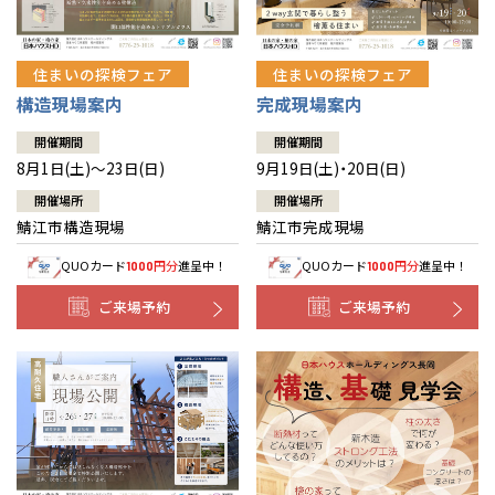
住まいの探検フェア
住まいの探検フェア
構造現場案内
完成現場案内
開催期間
開催期間
8月1日(土)～23日(日)
9月19日(土)・20日(日)
開催場所
開催場所
鯖江市構造現場
鯖江市完成現場
QUOカード
円分
進呈中！
QUOカード
円分
進呈中！
1000
1000
ご来場予約
ご来場予約