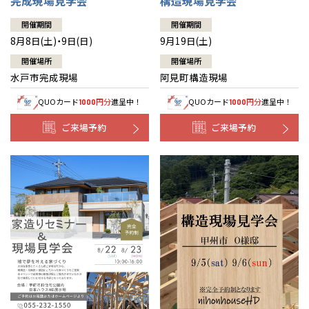
完成現場見学会
構造現場見学会
開催期間
開催期間
8月8日(土)・9日(日)
9月19日(土)
開催場所
開催場所
水戸市完成現場
阿見町構造現場
QUOカード
円分
進呈中！
QUOカード
円分
進呈中！
1000
1000
ご来場予約
ご来場予約