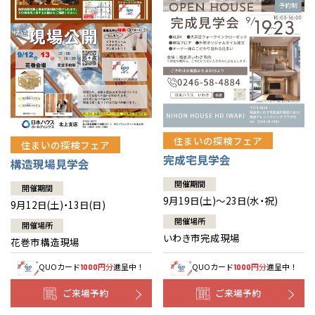
住まいの探検フェア
住まいの探検フェア
完成宅見学会
構造現場見学会
開催期間
開催期間
9月19日(土)～23日(水・祝)
9月12日(土)・13日(日)
開催場所
開催場所
いわき市完成現場
花巻市構造現場
QUOカード
円分
進呈中！
QUOカード
円分
進呈中！
1000
1000
ご来場予約
ご来場予約