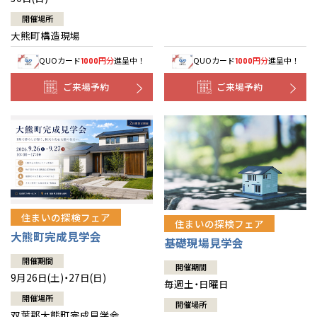
開催場所
大熊町構造現場
QUOカード
円分
進呈中！
QUOカード
円分
進呈中！
1000
1000
ご来場予約
ご来場予約
住まいの探検フェア
住まいの探検フェア
大熊町完成見学会
基礎現場見学会
開催期間
開催期間
9月26日(土)・27日(日)
毎週土・日曜日
開催場所
開催場所
双葉郡大熊町完成見学会