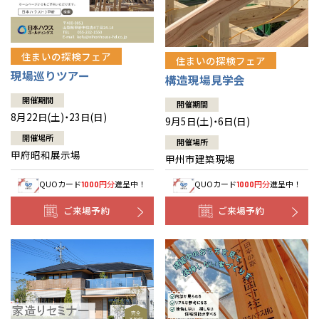
住まいの探検フェア
住まいの探検フェア
現場巡りツアー
構造現場見学会
開催期間
開催期間
8月22日(土)・23日(日)
9月5日(土)・6日(日)
開催場所
開催場所
甲府昭和展示場
甲州市建築現場
QUOカード
円分
進呈中！
QUOカード
円分
進呈中！
1000
1000
ご来場予約
ご来場予約