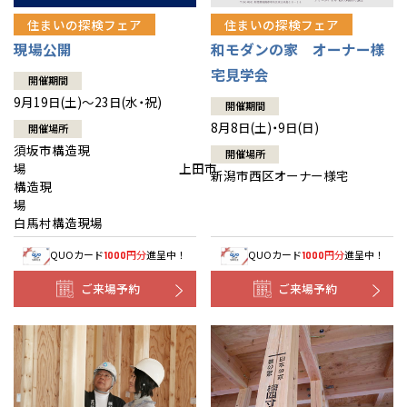
住まいの探検フェア
住まいの探検フェア
現場公開
和モダンの家 オーナー様
宅見学会
開催期間
9月19日(土)～23日(水・祝)
開催期間
8月8日(土)・9日(日)
開催場所
須坂市構造現
開催場所
場 上田市
新潟市西区オーナー様宅
構造現
場
白馬村構造現場
QUOカード
円分
進呈中！
QUOカード
円分
進呈中！
1000
1000
ご来場予約
ご来場予約