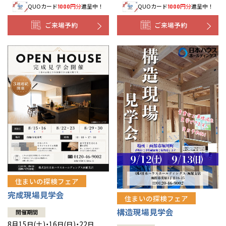
QUOカード
円分
進呈中！
QUOカード
円分
進呈中！
1000
1000
事業部紹介
ご来場予約
ご来場予約
IR情報
木材調達指針
グループ会社紹介
CMギャラリー
採用情報
住まいの探検フェア
完成現場見学会
住まいの探検フェア
構造現場見学会
開催期間
8月15日(土)・16日(日)・22日