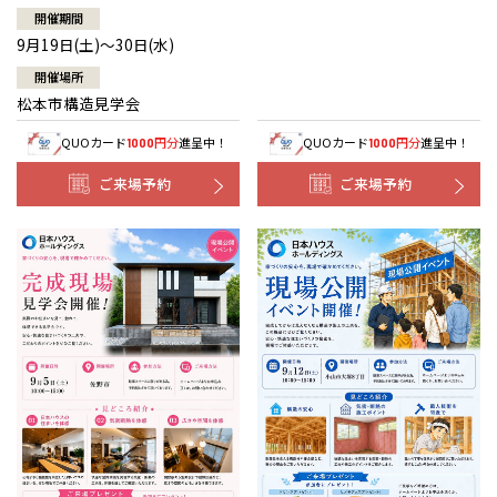
開催期間
9月19日(土)～30日(水)
開催場所
松本市構造見学会
QUOカード
円分
進呈中！
QUOカード
円分
進呈中！
1000
1000
ご来場予約
ご来場予約