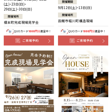
開催期間
(土)・23日(日)・
9月12日(土)・13日(日)
29日(土)・30日(日)
開催場所
開催場所
函館市堀川町構造現場
榎本町完成現場見学会
QUOカード
円分
進呈中！
QUOカード
円分
進呈中！
1000
1000
ご来場予約
ご来場予約