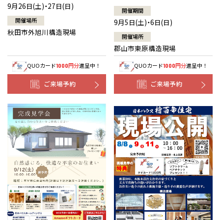
9月26日(土)・27日(日)
開催期間
開催場所
9月5日(土)・6日(日)
秋田市外旭川構造現場
開催場所
郡山市東原構造現場
QUOカード
円分
進呈中！
QUOカード
円分
進呈中！
1000
1000
ご来場予約
ご来場予約