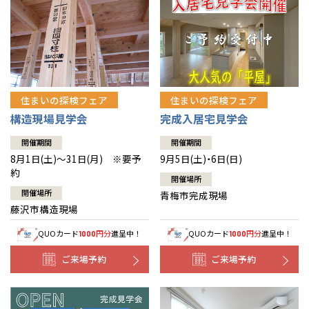
住まいの探検フェア
住まいの探検フェア
構造現場見学会
完成入居宅見学会
開催期間
開催期間
8月1日(土)～31日(月) ※要予
9月5日(土)・6日(日)
約
開催場所
開催場所
青梅市完成現場
藤沢市構造現場
QUOカード
円分
進呈中！
QUOカード
円分
進呈中！
1000
1000
ご来場予約
ご来場予約