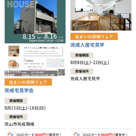
住まいの探検フェア
完成入居宅見学
開催期間
8月8日(土)・22日(土)
開催場所
完成入居宅見学
住まいの探検フェア
完成宅見学会
開催期間
8月15日(土)・16日(日)
開催場所
流山市完成現場
QUOカード
円分
進呈中！
QUOカード
円分
進呈中！
1000
1000