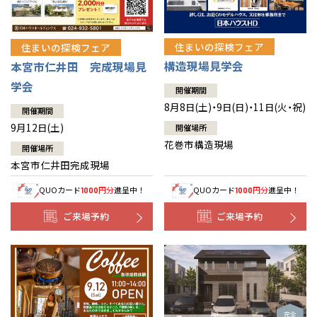
住まいの探検フェア
住まいの探検フェア
構造現場見学会
本宮市仁井田 完成現場見
学会
開催期間
8月8日(土)・9日(日)・11日(火・祝)
開催期間
9月12日(土)
開催場所
花巻市構造現場
開催場所
本宮市仁井田完成現場
QUOカード
円分
進呈中！
QUOカード
円分
進呈中！
1000
1000
ご来場予約
ご来場予約