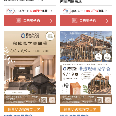
西川田展示場
QUOカード
円分
進呈中！
QUOカード
円分
進呈中！
1000
1000
ご来場予約
ご来場予約
住まいの探検フェア
住まいの探検フェア