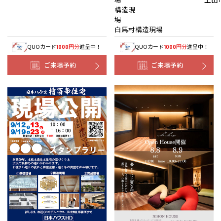
構造現
白馬村構造現場
QUOカード
円分
進呈中！
QUOカード
円分
進呈中！
1000
1000
ご来場予約
ご来場予約