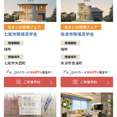
住まいの探検フェア
住まいの探検フェア
七尾市現場見学会
珠洲市現場見学会
開催期間
開催期間
随時
随時
開催場所
開催場所
七尾市矢田町
珠洲市真浦町
QUOカード
円分
進呈中！
QUOカード
円分
進呈中！
1000
1000
ご来場予約
ご来場予約