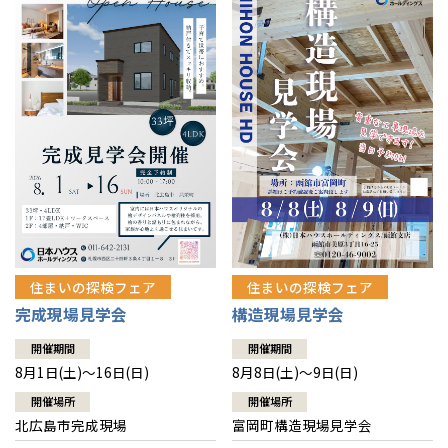
感謝訪問・長期保証
理想の木材「檜」
平屋の家
選ばれる理由
賃貸併用住宅のメリット
分譲住宅・土地
直営工事
外観・インテリア集
リフォームの流れ
安心のサポートシステム
分譲マンション
1メーターモジュール
WEB住宅展示場
介護保険利用で快適リフォーム
商品紹介
分譲マンション トップ
トランクルーム
冷暖房標準装備
暮らし方提案
展示場案内
ワザックとは
会社情報
24時間対応コールセンター
住まいのコラム
高い信頼性
会社情報 トップ
お問い合わせ
デザイン賞各種受賞
住まいのお手入れ集
安心の管理体制
住まいの探検フェア
住まいの探検フェア
ニュースリリース
会員サイト
完成現場見学会
構造現場見学会
セントラルヒーティング
ギャラリー
代表ごあいさつ
開催期間
開催期間
8月1日(土)～16日(日)
8月8日(土)～9日(日)
企業理念
開催場所
開催場所
北広島市完成現場
富岡町構造現場見学会
会社概要