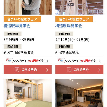
住まいの探検フェア
住まいの探検フェア
構造現場見学会
構造現場見学会
開催期間
開催期間
8月9日(日)～23日(日)
9月12日(土)～27日(日)
開催場所
開催場所
新潟市南区構造現場
新潟市西区槇尾
QUOカード
円分
進呈中！
QUOカード
円分
進呈中！
1000
1000
ご来場予約
ご来場予約