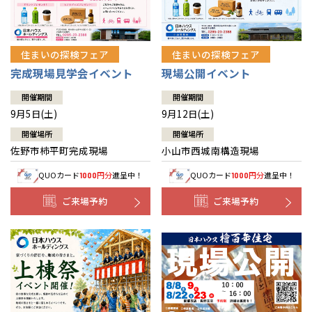
住まいの探検フェア
住まいの探検フェア
完成現場見学会イベント
現場公開イベント
開催期間
開催期間
9月5日(土)
9月12日(土)
開催場所
開催場所
佐野市柿平町完成現場
小山市西城南構造現場
QUOカード
円分
進呈中！
QUOカード
円分
進呈中！
1000
1000
ご来場予約
ご来場予約