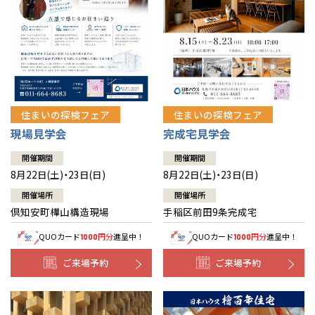
北海道
北海道
札幌
札幌
札幌
東北
東北
小樽
青森県
八戸
道央
青森
甲信越・北陸
甲信越・北陸
道央
苫小牧千歳
青森
小樽
新潟県
新潟
住まいの探検フェア
住まいの探検フェア
道北
秋田
新潟
関東
関東
秋田県
秋田
長岡
道北
旭川
現場見学会
完成宅見学会
東京都
世田谷
道南
岩手
山梨
東京
東海
東海
岩手県
盛岡
山梨県
甲府
開催期間
開催期間
道南
函館
八王子
北上
8月22日(土)・23日(日)
8月22日(土)・23日(日)
室蘭
愛知県
名古屋
道東
山形
長野
神奈川
愛知
近畿
近畿
長野県
長野
神奈川県
横浜
山形県
山形
開催場所
開催場所
豊橋
松本
道東
帯広
湘南
倶知安町樺山構造現場
手稲区前田9条完成宅
大阪府
大阪
釧路
宮城
富山
埼玉
岐阜
大阪
中国・四国
中国・四国
相模
宮城県
仙台
岐阜県
岐阜
富山県
富山
QUOカード
円分
進呈中！
QUOカード
円分
進呈中！
1000
1000
京都府
京都
埼玉県
埼玉
岡山県
岡山
福島県
郡山
福島
石川
千葉
静岡
京都
岡山
九州
九州
静岡県
静岡
石川県
金沢
ご来場予約
ご来場予約
所沢
福島
浜松
兵庫県
姫路
香川県
高松
いわき
福岡県
福岡
福井県
福井
福井
茨城
三重
兵庫
香川
福岡
千葉県
千葉
分譲マンション
会津
三重県
四日市
奈良県
奈良
柏
愛媛県
松山