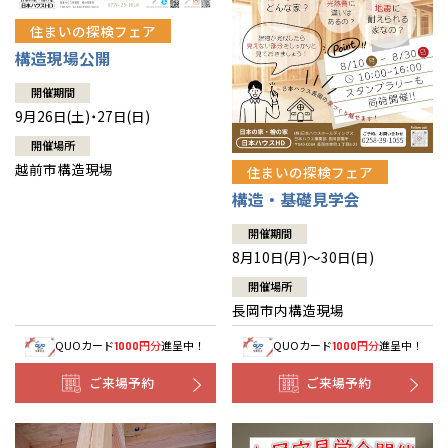
住まいの探検フェア
構造現場公開
開催期間
9月26日(土)・27日(日)
開催場所
越前市構造現場
住まいの探検フェア
構造・基礎見学会
開催期間
8月10日(月)～30日(日)
開催場所
長岡市内構造現場
QUOカード
円分
進呈中！
QUOカード
円分
進呈中！
1000
1000
ご来場予約
ご来場予約