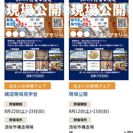
住まいの探検フェア
住まいの探検フェア
構造現場見学会
現場公開
開催期間
開催期間
8月22日(土)・23日(日)
9月12日(土)・13日(日)
開催場所
開催場所
須坂市構造現場
須坂市構造現
場 上田