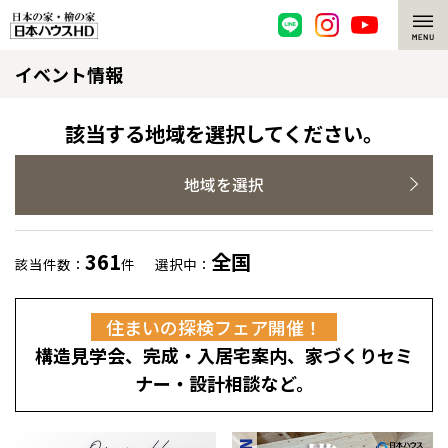
イベント情報
脱炭素・檜の家
環境にやさしい、脱炭素社会の住宅
選ばれる理由
該当する地域を選択してください。
檜・木造住宅
檜の魅力
地域を選択
耐震構造
檜の魅力 トップ
注文住宅
361
全国
該当件数：
件
選択中：
高耐久住宅
檜と日本人
注文住宅 トップ
施工事例
住まいの探検フェア開催！
高断熱・高気密の家
1000年を超えて生きる檜
グレートステージ
リフォーム
構造見学会、完成・入居宅案内、家づくりセミ
エネルギー自給自足
知られざる檜の効果・作用
クレステージ
リフォーム トップ
資産活用
ナー・設計相談など。
ZEH特集
檜の住まいデザイン
施工事例
リフォームメニュー
資産活用 トップ
買取サービス