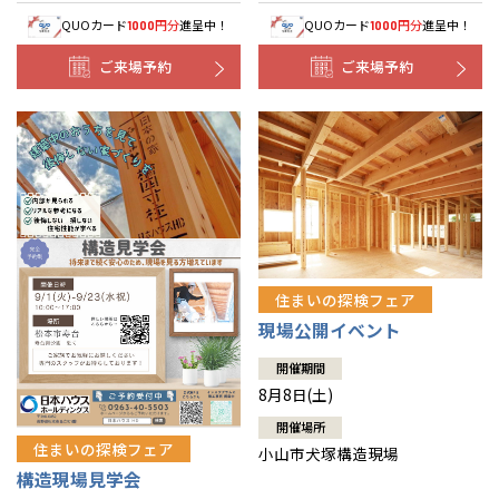
QUOカード
円分
進呈中！
QUOカード
円分
進呈中！
1000
1000
ご来場予約
ご来場予約
住まいの探検フェア
現場公開イベント
開催期間
8月8日(土)
開催場所
住まいの探検フェア
小山市犬塚構造現場
構造現場見学会