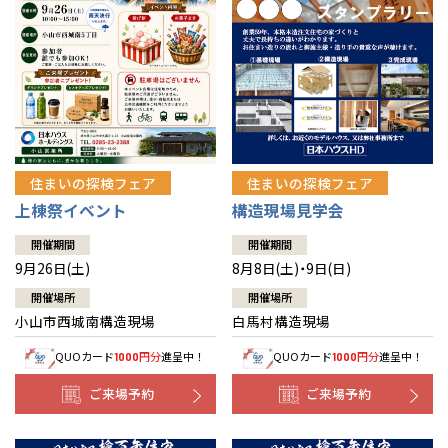
住まいの探検フェア
住まいの探検フェア
上棟祭イベント
構造現場見学会
開催期間
開催期間
9月26日(土)
8月8日(土)・9日(日)
開催場所
開催場所
小山市西城南構造現場
白馬村構造現場
QUOカード
円分
進呈中！
QUOカード
円分
進呈中！
1000
1000
ご来場予約
ご来場予約