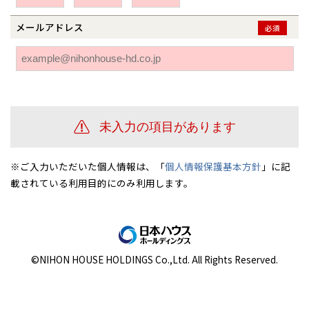
伊勢崎
広島
宮崎
鹿児島県
鹿児島
メールアドレス
必須
山口
鹿児島
徳島
長崎
高知
沖縄
※ご入力いただいた個人情報は、「
個人情報保護基本方針
」に記
載されている利用目的にのみ利用します。
©NIHON HOUSE HOLDINGS Co.,Ltd. All Rights Reserved.