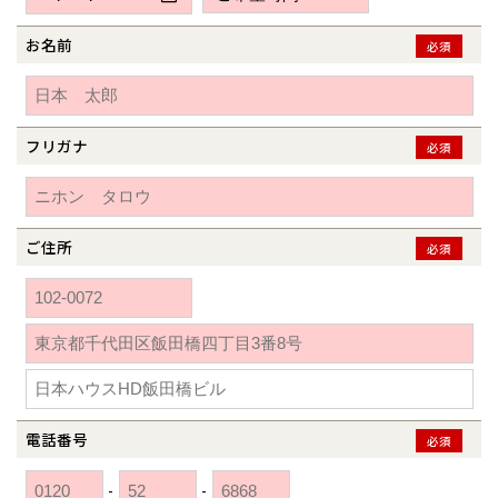
新潟県
新潟
道北
秋田
新潟
関東
関東
秋田県
秋田
長岡
道北
旭川
お名前
必須
東京都
世田谷
道南
岩手
山梨
東京
東海
東海
岩手県
盛岡
山梨県
甲府
道南
函館
八王子
北上
室蘭
愛知県
名古屋
道東
山形
長野
神奈川
愛知
近畿
近畿
長野県
長野
神奈川県
横浜
山形県
山形
豊橋
フリガナ
松本
必須
道東
帯広
湘南
大阪府
大阪
釧路
宮城
富山
埼玉
岐阜
大阪
中国・四国
中国・四国
相模
宮城県
仙台
岐阜県
岐阜
富山県
富山
京都府
京都
埼玉県
埼玉
岡山県
岡山
福島県
郡山
福島
石川
千葉
静岡
京都
岡山
九州
九州
静岡県
静岡
石川県
金沢
ご住所
必須
所沢
福島
浜松
兵庫県
姫路
香川県
高松
いわき
福岡県
福岡
福井県
福井
福井
茨城
三重
兵庫
香川
福岡
千葉県
千葉
分譲マンション
会津
三重県
四日市
奈良県
奈良
柏
愛媛県
松山
佐賀県
佐賀
栃木
奈良
愛媛
佐賀
※現住所のある都道府県以外の建築予定地の方でも
現住所の有るお近
茨城県
水戸
熊本県
熊本
くの展示場又は店舗にお問合せください。
移住の計画の方もご相談対
群馬
滋賀
鳥取
熊本
応します。お気軽にご相談ください。
栃木県
宇都宮
大分県
大分
小山
電話番号
必須
和歌山
島根
大分
宮崎県
宮崎
群馬県
群馬
-
-