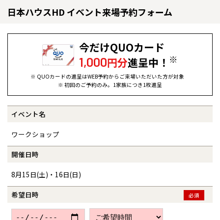
日本ハウスHD イベント来場予約フォーム
今だけQUOカード
※
1,000
円分
進呈中！
※ QUOカードの進呈はWEB予約からご来場いただいた方が対象
※ 初回のご予約のみ。1家族につき1枚進呈
イベント名
全国の展示場
お近くのイベント
ワークショップ
北海道
北海道
開催日時
8月15日(土)・16日(日)
札幌
札幌
札幌
東北
東北
小樽
希望日時
必須
青森県
八戸
道央
青森
甲信越・北陸
甲信越・北陸
道央
苫小牧千歳
青森
小樽