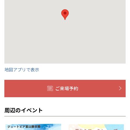
群馬
滋賀
鳥取
熊本
応します。お気軽にご相談ください。
栃木県
宇都宮
大分県
大分
小山
和歌山
島根
大分
宮崎県
宮崎
群馬県
群馬
伊勢崎
広島
宮崎
鹿児島県
鹿児島
山口
鹿児島
徳島
長崎
地図アプリで表示
高知
沖縄
ご来場予約
周辺のイベント