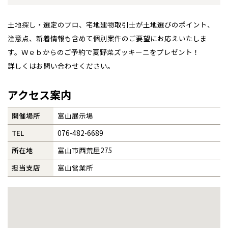
札幌
東北
東北
小樽
事業部紹介
土地探し・選定のプロ、宅地建物取引士が土地選びのポイント、
青森県
八戸
道央
青森
甲信越・北陸
甲信越・北陸
道央
苫小牧千歳
青森
注意点、新着情報も含めて個別案件のご要望にお応えいたしま
小樽
IR情報
新潟県
新潟
す。Ｗｅｂからのご予約で夏野菜ズッキーニをプレゼント！
道北
秋田
新潟
関東
関東
秋田県
秋田
長岡
道北
旭川
詳しくはお問い合わせください。
木材調達指針
東京都
世田谷
道南
岩手
山梨
東京
東海
東海
岩手県
盛岡
山梨県
甲府
道南
函館
八王子
北上
アクセス案内
室蘭
グループ会社紹介
愛知県
名古屋
道東
山形
長野
神奈川
愛知
近畿
近畿
長野県
長野
神奈川県
横浜
山形県
山形
豊橋
松本
開催場所
富山展示場
道東
帯広
湘南
CMギャラリー
大阪府
大阪
釧路
宮城
富山
埼玉
岐阜
大阪
中国・四国
中国・四国
相模
宮城県
仙台
TEL
076-482-6689
岐阜県
岐阜
富山県
富山
採用情報
京都府
京都
所在地
富山市西荒屋275
埼玉県
埼玉
岡山県
岡山
福島県
郡山
福島
石川
千葉
静岡
京都
岡山
九州
九州
静岡県
静岡
石川県
金沢
所沢
福島
浜松
担当支店
富山営業所
兵庫県
姫路
香川県
高松
いわき
福岡県
福岡
福井県
福井
福井
茨城
三重
兵庫
香川
福岡
千葉県
千葉
分譲マンション
会津
三重県
四日市
奈良県
奈良
柏
愛媛県
松山
佐賀県
佐賀
栃木
奈良
愛媛
佐賀
※現住所のある都道府県以外の建築予定地の方でも
現住所の有るお近
茨城県
水戸
熊本県
熊本
くの展示場又は店舗にお問合せください。
移住の計画の方もご相談対