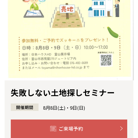
感謝訪問・長期保証
理想の木材「檜」
平屋の家
選ばれる理由
賃貸併用住宅のメリット
分譲住宅・土地
直営工事
外観・インテリア集
リフォームの流れ
安心のサポートシステム
分譲マンション
1メーターモジュール
WEB住宅展示場
介護保険利用で快適リフォーム
商品紹介
分譲マンション トップ
トランクルーム
冷暖房標準装備
暮らし方提案
展示場案内
ワザックとは
会社情報
24時間対応コールセンター
住まいのコラム
高い信頼性
会社情報 トップ
お問い合わせ
デザイン賞各種受賞
住まいのお手入れ集
安心の管理体制
ニュースリリース
会員サイト
失敗しない土地探しセミナー
全国の展示場
お近くのイベント
セントラルヒーティング
ギャラリー
代表ごあいさつ
開催期間
8月8日(土)・9日(日)
企業理念
北海道
北海道
ご来場予約
会社概要
札幌
札幌