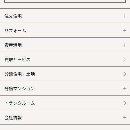
注文住宅
注文住宅 トップ
リフォーム
グレートステージ
リフォーム トップ
資産活用
クレステージ
リフォームメニュー
資産活用 トップ
買取サービス
施工事例
選ばれる理由
賃貸併用住宅のメリット
分譲住宅・土地
平屋の家
リフォームの流れ
安心のサポートシステム
分譲マンション
外観・インテリア集
介護保険利用で快適リフォーム
商品紹介
分譲マンション トップ
トランクルーム
WEB住宅展示場
カタログ請求（無料）
展示場案内
ワザックとは
会社情報