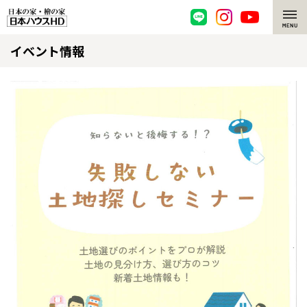
イベント情報
脱炭素・檜の家
環境にやさしい、脱炭素社会の住宅
選ばれる理由
檜・木造住宅
檜の魅力
耐震構造
檜の魅力 トップ
注文住宅
高耐久住宅
檜と日本人
注文住宅 トップ
施工事例
高断熱・高気密の家
1000年を超えて生きる檜
グレートステージ
リフォーム
エネルギー自給自足
知られざる檜の効果・作用
クレステージ
リフォーム トップ
資産活用
ZEH特集
檜の住まいデザイン
施工事例
リフォームメニュー
資産活用 トップ
買取サービス