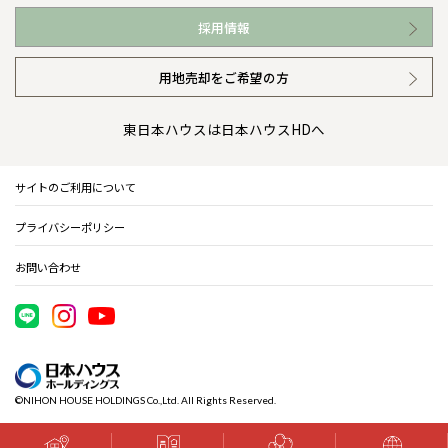
お近くの展示場
高い信頼性
会社情報 トップ
採用情報
イベント情報
安心の管理体制
ニュースリリース
用地売却をご希望の方
カタログ請求（無料）
ギャラリー
代表ごあいさつ
東日本ハウスは日本ハウスHDへ
暮らし方提案
企業理念
サイトのご利用について
住まいのコラム
会社概要
プライバシーポリシー
住まいのお手入れ集
事業部紹介
お問い合わせ
IR情報
電子公告
©NIHON HOUSE HOLDINGS Co.,Ltd. All Rights Reserved.
木材調達指針