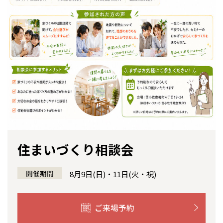
感謝訪問・長期保証
理想の木材「檜」
平屋の家
選ばれる理由
賃貸併用住宅のメリット
分譲住宅・土地
直営工事
外観・インテリア集
リフォームの流れ
安心のサポートシステム
分譲マンション
1メーターモジュール
WEB住宅展示場
介護保険利用で快適リフォーム
商品紹介
分譲マンション トップ
トランクルーム
冷暖房標準装備
暮らし方提案
展示場案内
ワザックとは
会社情報
24時間対応コールセンター
住まいのコラム
高い信頼性
会社情報 トップ
お問い合わせ
デザイン賞各種受賞
住まいのお手入れ集
安心の管理体制
ニュースリリース
会員サイト
住まいづくり相談会
セントラルヒーティング
ギャラリー
代表ごあいさつ
開催期間
8月9日(日)・11日(火・祝)
企業理念
ご来場予約
会社概要