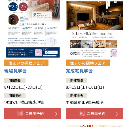
徳島
長崎
高知
沖縄
住まいの探検フェア
住まいの探検フェア
現場見学会
完成宅見学会
開催期間
開催期間
8月22日(土)・23日(日)
8月15日(土)・16日(日)
開催場所
開催場所
倶知安町樺山構造現場
手稲区前田9条完成宅
ご来場予約
ご来場予約