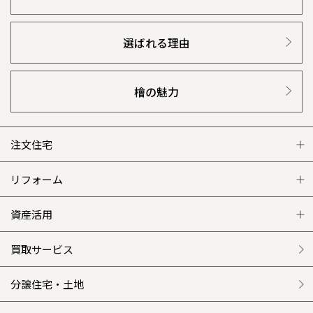
選ばれる理由
檜の魅力
注文住宅
注文住宅 トップ
リフォーム
グレートステージ
リフォーム トップ
資産活用
クレステージ
リフォームメニュー
資産活用 トップ
買取サービス
施工事例
選ばれる理由
賃貸併用住宅のメリット
分譲住宅・土地