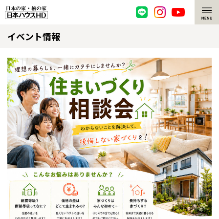
イベント情報
脱炭素・檜の家
環境にやさしい、脱炭素社会の住宅
選ばれる理由
檜・木造住宅
檜の魅力
耐震構造
檜の魅力 トップ
注文住宅
高耐久住宅
檜と日本人
注文住宅 トップ
施工事例
高断熱・高気密の家
1000年を超えて生きる檜
グレートステージ
リフォーム
エネルギー自給自足
知られざる檜の効果・作用
クレステージ
リフォーム トップ
資産活用
ZEH特集
檜の住まいデザイン
施工事例
リフォームメニュー
資産活用 トップ
買取サービス