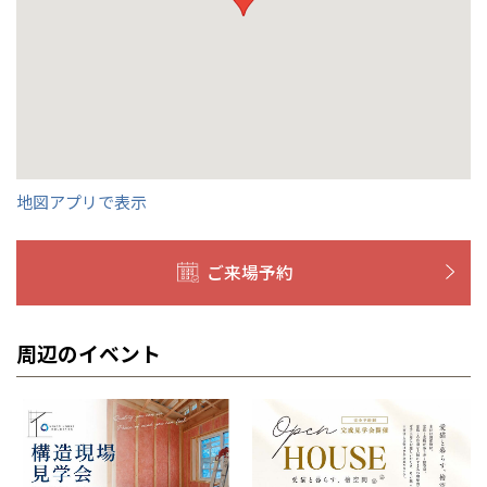
山梨県
甲府
道南
函館
八王子
北上
室蘭
愛知県
名古屋
道東
山形
長野
神奈川
愛知
近畿
近畿
長野県
長野
神奈川県
横浜
山形県
山形
豊橋
松本
道東
帯広
湘南
大阪府
大阪
釧路
宮城
富山
埼玉
岐阜
大阪
中国・四国
中国・四国
相模
宮城県
仙台
岐阜県
岐阜
富山県
富山
京都府
京都
埼玉県
埼玉
岡山県
岡山
福島県
郡山
福島
石川
千葉
静岡
京都
岡山
九州
九州
静岡県
静岡
石川県
金沢
所沢
福島
浜松
兵庫県
姫路
香川県
高松
地図アプリで表示
いわき
福岡県
福岡
福井県
福井
福井
茨城
三重
兵庫
香川
福岡
千葉県
千葉
分譲マンション
会津
三重県
四日市
奈良県
奈良
柏
愛媛県
松山
佐賀県
佐賀
栃木
奈良
愛媛
佐賀
ご来場予約
※現住所のある都道府県以外の建築予定地の方でも
現住所の有るお近
茨城県
水戸
熊本県
熊本
くの展示場又は店舗にお問合せください。
移住の計画の方もご相談対
群馬
滋賀
鳥取
熊本
応します。お気軽にご相談ください。
栃木県
宇都宮
大分県
大分
周辺のイベント
小山
和歌山
島根
大分
宮崎県
宮崎
群馬県
群馬
伊勢崎
広島
宮崎
鹿児島県
鹿児島
山口
鹿児島