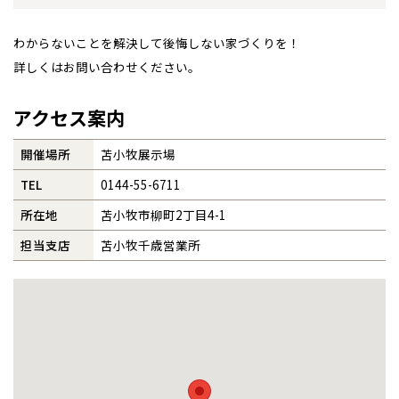
事業部紹介
わからないことを解決して後悔しない家づくりを！
詳しくはお問い合わせください。
IR情報
アクセス案内
木材調達指針
全国の展示場
お近くのイベント
開催場所
苫小牧展示場
グループ会社紹介
TEL
0144-55-6711
CMギャラリー
所在地
苫小牧市柳町2丁目4-1
北海道
北海道
担当支店
苫小牧千歳営業所
採用情報
札幌
札幌
札幌
東北
東北
小樽
青森県
八戸
道央
青森
甲信越・北陸
甲信越・北陸
道央
苫小牧千歳
青森
小樽
新潟県
新潟
道北
秋田
新潟
関東
関東
秋田県
秋田
長岡
道北
旭川
東京都
世田谷
道南
岩手
山梨
東京
東海
東海
岩手県
盛岡