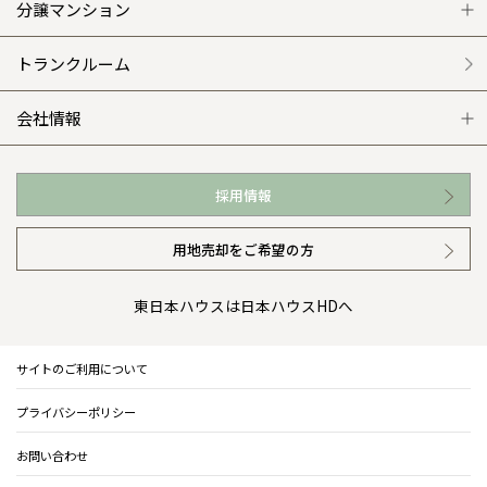
平屋の家
リフォームの流れ
安心のサポートシステム
分譲マンション
外観・インテリア集
介護保険利用で快適リフォーム
商品紹介
分譲マンション トップ
トランクルーム
WEB住宅展示場
カタログ請求（無料）
展示場案内
ワザックとは
会社情報
お近くの展示場
高い信頼性
会社情報 トップ
採用情報
イベント情報
安心の管理体制
ニュースリリース
用地売却をご希望の方
カタログ請求（無料）
ギャラリー
代表ごあいさつ
東日本ハウスは日本ハウスHDへ
暮らし方提案
企業理念
サイトのご利用について
住まいのコラム
会社概要
プライバシーポリシー
住まいのお手入れ集
事業部紹介
お問い合わせ