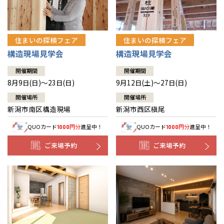
住まいの探検フェア
住まいの探検フェア
構造現場見学会
構造現場見学会
開催期間
開催期間
8月9日(日)～23日(日)
9月12日(土)～27日(日)
開催場所
開催場所
新潟市南区構造現場
新潟市西区槇尾
QUOカード
円分
進呈中！
QUOカード
円分
進呈中！
1000
1000
ご来場予約
ご来場予約