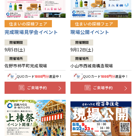
住まいの探検フェア
住まいの探検フェア
完成現場見学会イベント
現場公開イベント
開催期間
開催期間
9月5日(土)
9月12日(土)
開催場所
開催場所
佐野市柿平町完成現場
小山市西城南構造現場
QUOカード
円分
進呈中！
QUOカード
円分
進呈中！
1000
1000
ご来場予約
ご来場予約