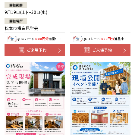
開催期間
9月19日(土)～30日(水)
開催場所
松本市構造見学会
QUOカード
円分
進呈中！
QUOカード
円分
進呈中！
1000
1000
ご来場予約
ご来場予約