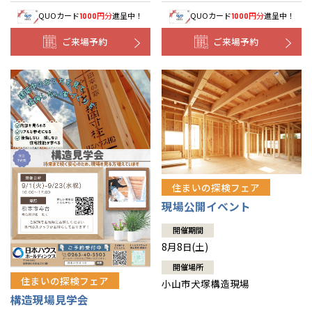
QUOカード
円分
進呈中！
QUOカード
円分
進呈中！
1000
1000
ご来場予約
ご来場予約
住まいの探検フェア
現場公開イベント
開催期間
8月8日(土)
開催場所
住まいの探検フェア
小山市犬塚構造現場
構造現場見学会