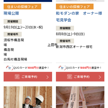
住まいの探検フェア
住まいの探検フェア
現場公開
和モダンの家 オーナー様
宅見学会
開催期間
9月19日(土)～23日(水・祝)
開催期間
8月8日(土)・9日(日)
開催場所
須坂市構造現
開催場所
場 上田市
新潟市西区オーナー様宅
構造現
場
白馬村構造現場
QUOカード
円分
進呈中！
QUOカード
円分
進呈中！
1000
1000
ご来場予約
ご来場予約