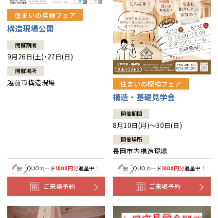
住まいの探検フェア
構造現場公開
開催期間
9月26日(土)・27日(日)
開催場所
越前市構造現場
住まいの探検フェア
構造・基礎見学会
開催期間
8月10日(月)～30日(日)
開催場所
長岡市内構造現場
QUOカード
円分
進呈中！
QUOカード
円分
進呈中！
1000
1000
ご来場予約
ご来場予約