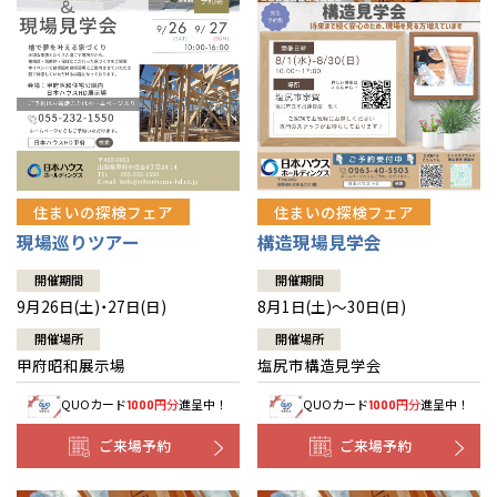
住まいの探検フェア
住まいの探検フェア
構造現場見学会
現場巡りツアー
開催期間
開催期間
8月1日(土)～30日(日)
9月26日(土)・27日(日)
開催場所
開催場所
塩尻市構造見学会
甲府昭和展示場
QUOカード
円分
進呈中！
QUOカード
円分
進呈中！
1000
1000
ご来場予約
ご来場予約