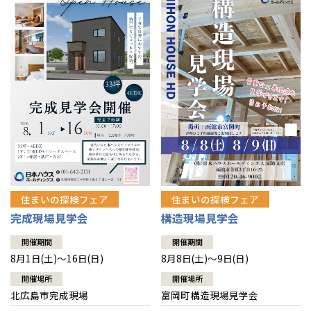
感謝訪問・長期保証
理想の木材「檜」
平屋の家
選ばれる理由
賃貸併用住宅のメリット
分譲住宅・土地
直営工事
外観・インテリア集
リフォームの流れ
安心のサポートシステム
分譲マンション
1メーターモジュール
WEB住宅展示場
介護保険利用で快適リフォーム
商品紹介
分譲マンション トップ
トランクルーム
冷暖房標準装備
暮らし方提案
展示場案内
ワザックとは
会社情報
24時間対応コールセンター
住まいのコラム
高い信頼性
会社情報 トップ
お問い合わせ
デザイン賞各種受賞
住まいのお手入れ集
安心の管理体制
住まいの探検フェア
住まいの探検フェア
ニュースリリース
会員サイト
完成現場見学会
構造現場見学会
セントラルヒーティング
ギャラリー
代表ごあいさつ
開催期間
開催期間
8月1日(土)～16日(日)
8月8日(土)～9日(日)
企業理念
開催場所
開催場所
北広島市完成現場
富岡町構造現場見学会
会社概要