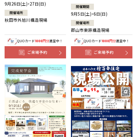
9月26日(土)・27日(日)
開催期間
開催場所
9月5日(土)・6日(日)
秋田市外旭川構造現場
開催場所
郡山市東原構造現場
QUOカード
円分
進呈中！
QUOカード
円分
進呈中！
1000
1000
ご来場予約
ご来場予約