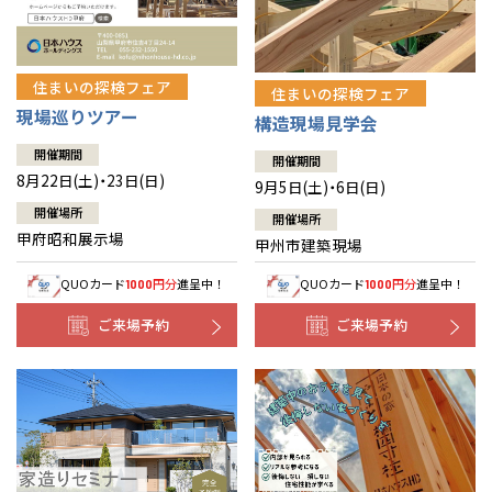
住まいの探検フェア
住まいの探検フェア
現場巡りツアー
構造現場見学会
開催期間
開催期間
8月22日(土)・23日(日)
9月5日(土)・6日(日)
開催場所
開催場所
甲府昭和展示場
甲州市建築現場
QUOカード
円分
進呈中！
QUOカード
円分
進呈中！
1000
1000
ご来場予約
ご来場予約