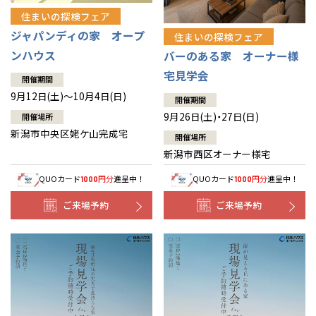
住まいの探検フェア
ジャパンディの家 オープ
住まいの探検フェア
ンハウス
バーのある家 オーナー様
宅見学会
開催期間
9月12日(土)～10月4日(日)
開催期間
9月26日(土)・27日(日)
開催場所
新潟市中央区姥ケ山完成宅
開催場所
新潟市西区オーナー様宅
QUOカード
円分
進呈中！
QUOカード
円分
進呈中！
1000
1000
ご来場予約
ご来場予約