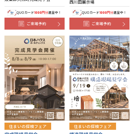
西川田展示場
QUOカード
円分
進呈中！
QUOカード
円分
進呈中！
1000
1000
ご来場予約
ご来場予約
住まいの探検フェア
住まいの探検フェア