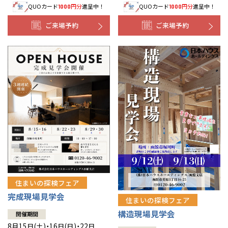
QUOカード
円分
進呈中！
QUOカード
円分
進呈中！
1000
1000
事業部紹介
ご来場予約
ご来場予約
IR情報
木材調達指針
グループ会社紹介
CMギャラリー
採用情報
住まいの探検フェア
完成現場見学会
住まいの探検フェア
構造現場見学会
開催期間
8月15日(土)・16日(日)・22日