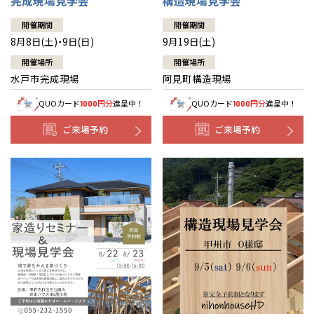
完成現場見学会
構造現場見学会
開催期間
開催期間
8月8日(土)・9日(日)
9月19日(土)
開催場所
開催場所
水戸市完成現場
阿見町構造現場
QUOカード
円分
進呈中！
QUOカード
円分
進呈中！
1000
1000
ご来場予約
ご来場予約