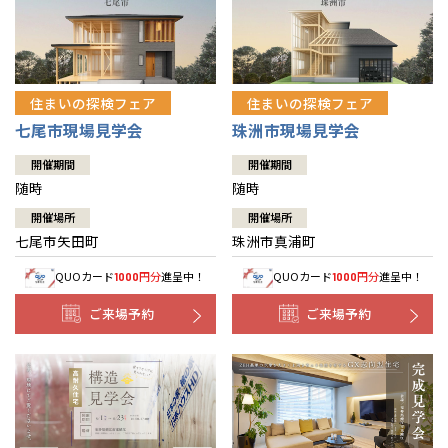
住まいの探検フェア
住まいの探検フェア
七尾市現場見学会
珠洲市現場見学会
開催期間
開催期間
随時
随時
開催場所
開催場所
七尾市矢田町
珠洲市真浦町
QUOカード
円分
進呈中！
QUOカード
円分
進呈中！
1000
1000
ご来場予約
ご来場予約