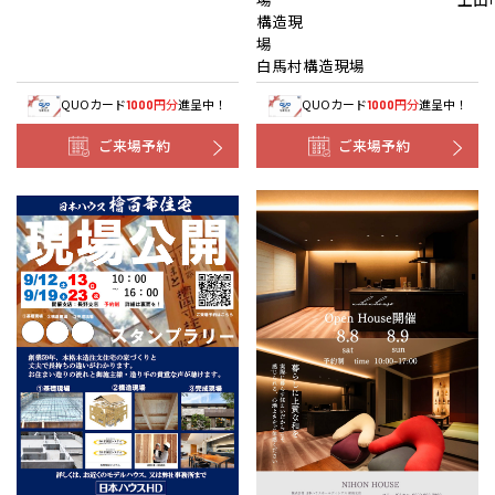
構造現
白馬村構造現場
QUOカード
円分
進呈中！
QUOカード
円分
進呈中！
1000
1000
ご来場予約
ご来場予約