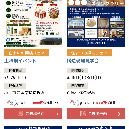
住まいの探検フェア
住まいの探検フェア
上棟祭イベント
構造現場見学会
開催期間
開催期間
9月26日(土)
8月8日(土)・9日(日)
開催場所
開催場所
小山市西城南構造現場
白馬村構造現場
QUOカード
円分
進呈中！
QUOカード
円分
進呈中！
1000
1000
ご来場予約
ご来場予約