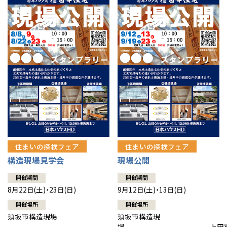
住まいの探検フェア
住まいの探検フェア
構造現場見学会
現場公開
開催期間
開催期間
8月22日(土)・23日(日)
9月12日(土)・13日(日)
開催場所
開催場所
須坂市構造現場
須坂市構造現
場 上田