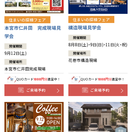
住まいの探検フェア
住まいの探検フェア
構造現場見学会
本宮市仁井田 完成現場見
学会
開催期間
8月8日(土)・9日(日)・11日(火・祝)
開催期間
9月12日(土)
開催場所
花巻市構造現場
開催場所
本宮市仁井田完成現場
QUOカード
円分
進呈中！
QUOカード
円分
進呈中！
1000
1000
ご来場予約
ご来場予約