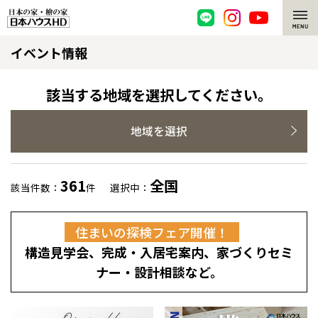
イベント情報
脱炭素・檜の家
環境にやさしい、脱炭素社会の住宅
選ばれる理由
該当する地域を選択してください。
檜・木造住宅
檜の魅力
地域を選択
耐震構造
檜の魅力 トップ
注文住宅
361
全国
該当件数：
件
選択中：
高耐久住宅
檜と日本人
注文住宅 トップ
施工事例
住まいの探検フェア開催！
高断熱・高気密の家
1000年を超えて生きる檜
グレートステージ
リフォーム
構造見学会、完成・入居宅案内、家づくりセミ
エネルギー自給自足
知られざる檜の効果・作用
クレステージ
リフォーム トップ
資産活用
ナー・設計相談など。
ZEH特集
檜の住まいデザイン
施工事例
リフォームメニュー
資産活用 トップ
買取サービス