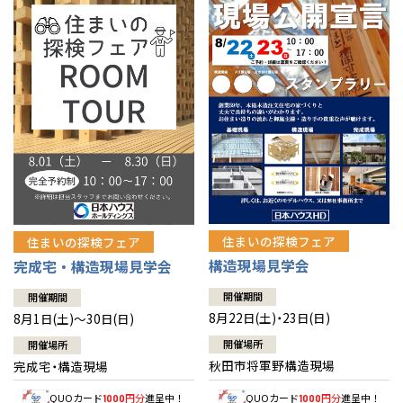
佐賀県
佐賀
栃木
奈良
愛媛
佐賀
※現住所のある都道府県以外の建築予定地の方でも
現住所の有るお近
茨城県
水戸
熊本県
熊本
くの展示場又は店舗にお問合せください。
移住の計画の方もご相談対
群馬
滋賀
鳥取
熊本
応します。お気軽にご相談ください。
栃木県
宇都宮
大分県
大分
小山
和歌山
島根
大分
宮崎県
宮崎
群馬県
群馬
伊勢崎
広島
宮崎
鹿児島県
鹿児島
山口
鹿児島
徳島
長崎
住まいの探検フェア
住まいの探検フェア
構造現場見学会
完成宅・構造現場見学会
高知
沖縄
開催期間
開催期間
8月22日(土)・23日(日)
8月1日(土)～30日(日)
開催場所
開催場所
秋田市将軍野構造現場
完成宅・構造現場
QUOカード
円分
進呈中！
QUOカード
円分
進呈中！
1000
1000