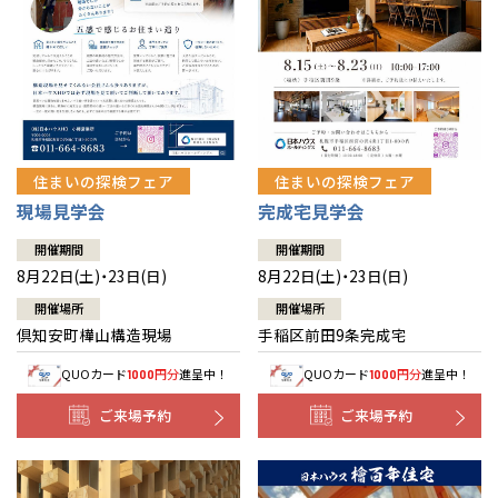
北海道
北海道
札幌
札幌
札幌
東北
東北
小樽
青森県
八戸
道央
青森
甲信越・北陸
甲信越・北陸
道央
苫小牧千歳
青森
小樽
新潟県
新潟
住まいの探検フェア
住まいの探検フェア
道北
秋田
新潟
関東
関東
秋田県
秋田
長岡
道北
旭川
現場見学会
完成宅見学会
東京都
世田谷
道南
岩手
山梨
東京
東海
東海
岩手県
盛岡
山梨県
甲府
開催期間
開催期間
道南
函館
八王子
北上
8月22日(土)・23日(日)
8月22日(土)・23日(日)
室蘭
愛知県
名古屋
道東
山形
長野
神奈川
愛知
近畿
近畿
長野県
長野
神奈川県
横浜
山形県
山形
開催場所
開催場所
豊橋
松本
道東
帯広
湘南
倶知安町樺山構造現場
手稲区前田9条完成宅
大阪府
大阪
釧路
宮城
富山
埼玉
岐阜
大阪
中国・四国
中国・四国
相模
宮城県
仙台
岐阜県
岐阜
富山県
富山
QUOカード
円分
進呈中！
QUOカード
円分
進呈中！
1000
1000
京都府
京都
埼玉県
埼玉
岡山県
岡山
福島県
郡山
福島
石川
千葉
静岡
京都
岡山
九州
九州
静岡県
静岡
石川県
金沢
ご来場予約
ご来場予約
所沢
福島
浜松
兵庫県
姫路
香川県
高松
いわき
福岡県
福岡
福井県
福井
福井
茨城
三重
兵庫
香川
福岡
千葉県
千葉
分譲マンション
会津
三重県
四日市
奈良県
奈良
柏
愛媛県
松山