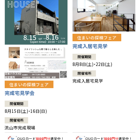
住まいの探検フェア
完成入居宅見学
開催期間
8月8日(土)・22日(土)
開催場所
完成入居宅見学
住まいの探検フェア
完成宅見学会
開催期間
8月15日(土)・16日(日)
開催場所
流山市完成現場
QUOカード
円分
進呈中！
QUOカード
円分
進呈中！
1000
1000