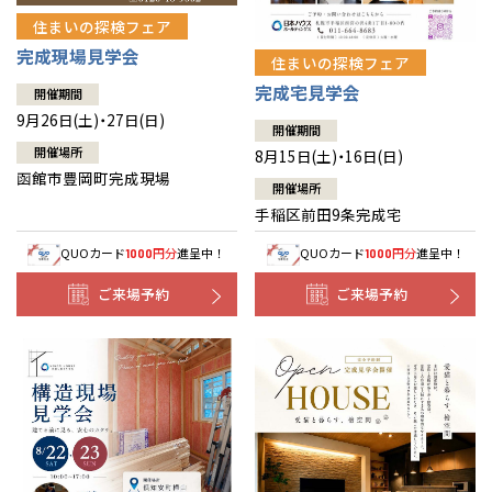
住まいの探検フェア
完成現場見学会
住まいの探検フェア
完成宅見学会
開催期間
9月26日(土)・27日(日)
開催期間
開催場所
8月15日(土)・16日(日)
函館市豊岡町完成現場
開催場所
手稲区前田9条完成宅
QUOカード
円分
進呈中！
QUOカード
円分
進呈中！
1000
1000
ご来場予約
ご来場予約
全国の展示場
お近くのイベント