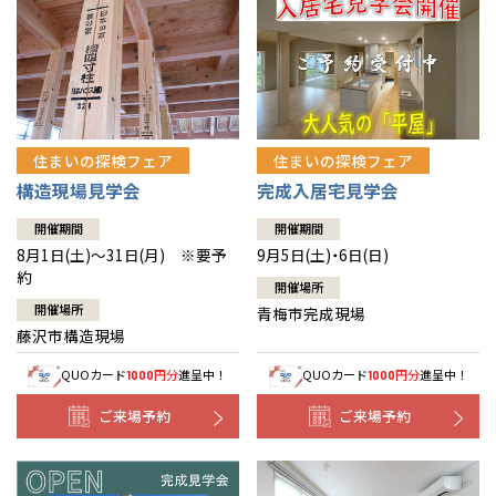
住まいの探検フェア
住まいの探検フェア
構造現場見学会
完成入居宅見学会
開催期間
開催期間
8月1日(土)～31日(月) ※要予
9月5日(土)・6日(日)
約
開催場所
開催場所
青梅市完成現場
藤沢市構造現場
QUOカード
円分
進呈中！
QUOカード
円分
進呈中！
1000
1000
ご来場予約
ご来場予約