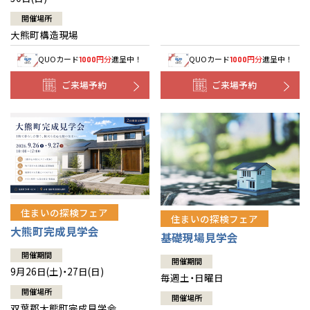
開催場所
大熊町構造現場
QUOカード
円分
進呈中！
QUOカード
円分
進呈中！
1000
1000
ご来場予約
ご来場予約
住まいの探検フェア
住まいの探検フェア
大熊町完成見学会
基礎現場見学会
開催期間
開催期間
9月26日(土)・27日(日)
毎週土・日曜日
開催場所
開催場所
双葉郡大熊町完成見学会