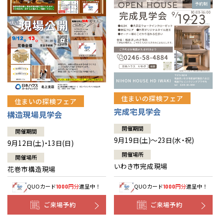
住まいの探検フェア
住まいの探検フェア
完成宅見学会
構造現場見学会
開催期間
開催期間
9月19日(土)～23日(水・祝)
9月12日(土)・13日(日)
開催場所
開催場所
いわき市完成現場
花巻市構造現場
QUOカード
円分
進呈中！
QUOカード
円分
進呈中！
1000
1000
ご来場予約
ご来場予約