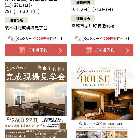
開催期間
(土)・23日(日)・
9月12日(土)・13日(日)
29日(土)・30日(日)
開催場所
開催場所
函館市堀川町構造現場
榎本町完成現場見学会
QUOカード
円分
進呈中！
QUOカード
円分
進呈中！
1000
1000
ご来場予約
ご来場予約