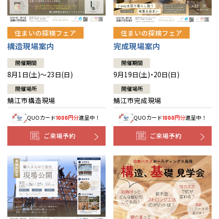
住まいの探検フェア
住まいの探検フェア
構造現場案内
完成現場案内
開催期間
開催期間
8月1日(土)～23日(日)
9月19日(土)・20日(日)
開催場所
開催場所
鯖江市構造現場
鯖江市完成現場
QUOカード
円分
進呈中！
QUOカード
円分
進呈中！
1000
1000
ご来場予約
ご来場予約