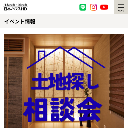
イベント情報
脱炭素・檜の家
環境にやさしい、脱炭素社会の住宅
選ばれる理由
檜・木造住宅
檜の魅力
耐震構造
檜の魅力 トップ
注文住宅
高耐久住宅
檜と日本人
注文住宅 トップ
施工事例
高断熱・高気密の家
1000年を超えて生きる檜
グレートステージ
リフォーム
エネルギー自給自足
知られざる檜の効果・作用
クレステージ
リフォーム トップ
資産活用
ZEH特集
檜の住まいデザイン
施工事例
リフォームメニュー
資産活用 トップ
買取サービス