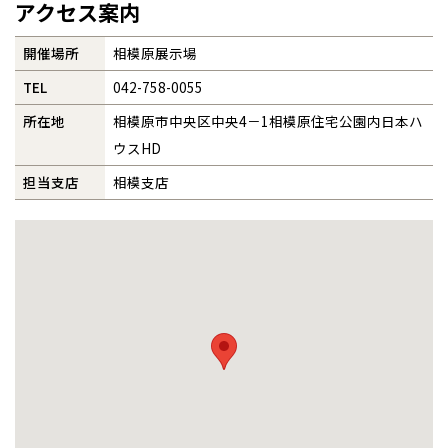
アクセス案内
全国の展示場
お近くのイベント
事業部紹介
開催場所
相模原展示場
TEL
042-758-0055
IR情報
北海道
北海道
所在地
相模原市中央区中央4－1相模原住宅公園内日本ハ
木材調達指針
ウスHD
札幌
札幌
札幌
東北
東北
小樽
担当支店
相模支店
グループ会社紹介
青森県
八戸
道央
青森
甲信越・北陸
甲信越・北陸
道央
苫小牧千歳
青森
小樽
CMギャラリー
新潟県
新潟
道北
秋田
新潟
関東
関東
秋田県
秋田
長岡
道北
旭川
採用情報
東京都
世田谷
道南
岩手
山梨
東京
東海
東海
岩手県
盛岡
山梨県
甲府
道南
函館
八王子
北上
室蘭
愛知県
名古屋
道東
山形
長野
神奈川
愛知
近畿
近畿
長野県
長野
神奈川県
横浜
山形県
山形
豊橋
松本
道東
帯広
湘南
大阪府
大阪
釧路
宮城
富山
埼玉
岐阜
大阪
中国・四国
中国・四国
相模
宮城県
仙台
岐阜県
岐阜
富山県
富山
京都府
京都
埼玉県
埼玉