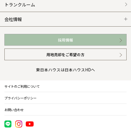
外観・インテリア集
介護保険利用で快適リフォーム
商品紹介
分譲マンション トップ
トランクルーム
WEB住宅展示場
カタログ請求（無料）
展示場案内
ワザックとは
会社情報
お近くの展示場
高い信頼性
会社情報 トップ
採用情報
イベント情報
安心の管理体制
ニュースリリース
用地売却をご希望の方
カタログ請求（無料）
ギャラリー
代表ごあいさつ
東日本ハウスは日本ハウスHDへ
暮らし方提案
企業理念
サイトのご利用について
住まいのコラム
会社概要
プライバシーポリシー
住まいのお手入れ集
事業部紹介
お問い合わせ
IR情報