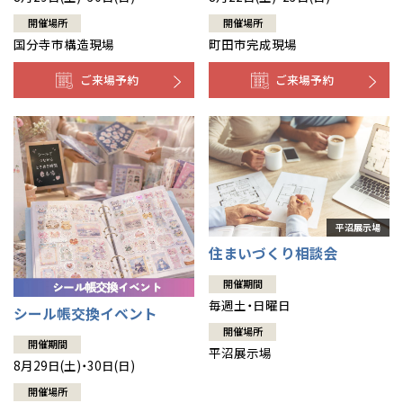
開催場所
開催場所
国分寺市構造現場
町田市完成現場
ご来場予約
ご来場予約
住まいづくり相談会
開催期間
毎週土・日曜日
シール帳交換イベント
開催場所
開催期間
平沼展示場
8月29日(土)・30日(日)
開催場所