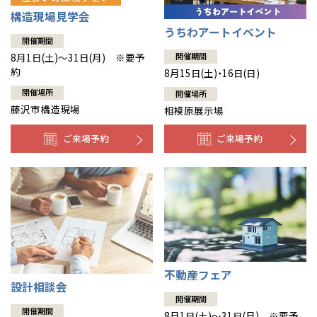
構造現場見学会
うちわアートイベント
開催期間
8月1日(土)～31日(月) ※要予
開催期間
約
8月15日(土)・16日(日)
開催場所
開催場所
藤沢市構造現場
相模原展示場
ご来場予約
ご来場予約
不動産フェア
設計相談会
開催期間
開催期間
8月1日(土)～31日(月) ※要予