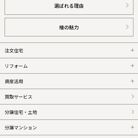
選ばれる理由
檜の魅力
注文住宅
注文住宅 トップ
リフォーム
グレートステージ
リフォーム トップ
資産活用
クレステージ
リフォームメニュー
資産活用 トップ
買取サービス
施工事例
選ばれる理由
賃貸併用住宅のメリット
分譲住宅・土地
平屋の家
リフォームの流れ
安心のサポートシステム
分譲マンション