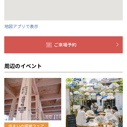
岡山県
岡山
福島県
郡山
福島
石川
千葉
静岡
京都
岡山
九州
九州
静岡県
静岡
石川県
金沢
所沢
福島
浜松
兵庫県
姫路
香川県
高松
いわき
福岡県
福岡
福井県
福井
福井
茨城
三重
兵庫
香川
福岡
千葉県
千葉
分譲マンション
会津
三重県
四日市
奈良県
奈良
柏
愛媛県
松山
地図アプリで表示
佐賀県
佐賀
栃木
奈良
愛媛
佐賀
※現住所のある都道府県以外の建築予定地の方でも
現住所の有るお近
茨城県
水戸
熊本県
熊本
くの展示場又は店舗にお問合せください。
移住の計画の方もご相談対
群馬
滋賀
鳥取
熊本
ご来場予約
応します。お気軽にご相談ください。
栃木県
宇都宮
大分県
大分
小山
和歌山
島根
大分
宮崎県
宮崎
周辺のイベント
群馬県
群馬
伊勢崎
広島
宮崎
鹿児島県
鹿児島
山口
鹿児島
徳島
長崎
高知
沖縄
住まいの探検フェア