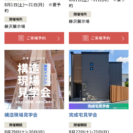
8月1日(土)～31日(月) ※要予
約
約
開催場所
開催場所
藤沢展示場
藤沢展示場
ご来場予約
ご来場予約
構造現場見学会
完成宅見学会
開催期間
開催期間
8月29日(土)・30日(日)
8月22日(土)・23日(日)