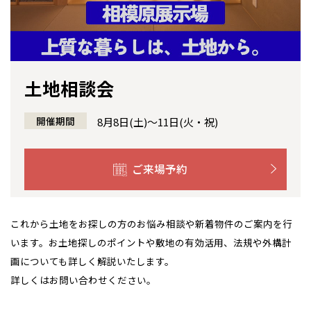
感謝訪問・長期保証
理想の木材「檜」
平屋の家
選ばれる理由
賃貸併用住宅のメリット
分譲住宅・土地
直営工事
外観・インテリア集
リフォームの流れ
安心のサポートシステム
分譲マンション
土地相談会
1メーターモジュール
WEB住宅展示場
介護保険利用で快適リフォーム
商品紹介
分譲マンション トップ
トランクルーム
開催期間
8月8日(土)～11日(火・祝)
冷暖房標準装備
暮らし方提案
展示場案内
ワザックとは
会社情報
24時間対応コールセンター
住まいのコラム
高い信頼性
会社情報 トップ
お問い合わせ
ご来場予約
デザイン賞各種受賞
住まいのお手入れ集
安心の管理体制
ニュースリリース
会員サイト
これから土地をお探しの方のお悩み相談や新着物件のご案内を行
セントラルヒーティング
ギャラリー
代表ごあいさつ
います。お土地探しのポイントや敷地の有効活用、法規や外構計
画についても詳しく解説いたします。
企業理念
詳しくはお問い合わせください。
会社概要