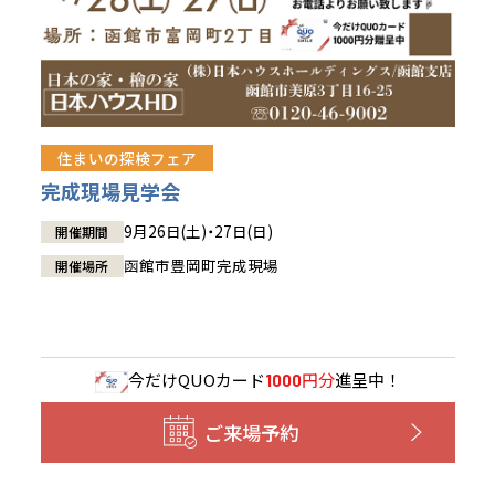
住まいの探検フェア
完成現場見学会
9月26日(土)・27日(日)
開催期間
函館市豊岡町完成現場
開催場所
今だけ
QUOカード
円分
進呈中！
1000
ご来場予約