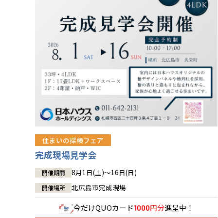
住まいの探検フェア
完成現場見学会
8月1日(土)～16日(日)
開催期間
北広島市完成現場
開催場所
今だけ
QUOカード
円分
進呈中！
1000