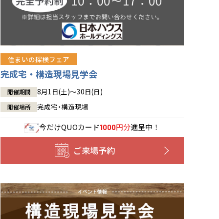
住まいの探検フェア
完成宅・構造現場見学会
8月1日(土)～30日(日)
開催期間
完成宅・構造現場
開催場所
今だけ
QUOカード
円分
進呈中！
1000
ご来場予約