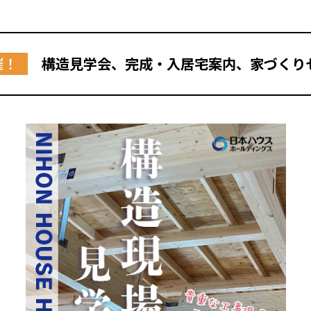
催！
構造見学会、完成・入居宅案内、家づくり
全国の展示場
お近くのイベント
北海道
北海道
札幌
札幌
札幌
東北
東北
小樽