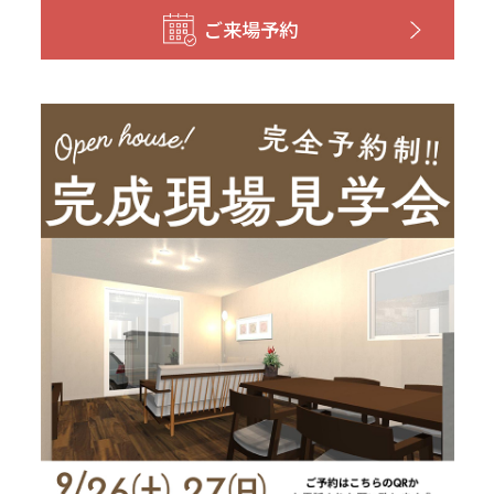
和歌山
島根
大分
ご来場予約
宮崎県
宮崎
群馬県
群馬
伊勢崎
広島
宮崎
鹿児島県
鹿児島
山口
鹿児島
徳島
長崎
高知
沖縄