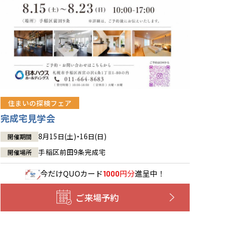
住まいの探検フェア
完成宅見学会
8月15日(土)・16日(日)
開催期間
手稲区前田9条完成宅
開催場所
今だけ
QUOカード
円分
進呈中！
1000
ご来場予約