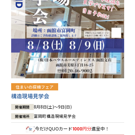
青森県
八戸
道央
青森
甲信越・北陸
甲信越・北陸
道央
苫小牧千歳
青森
小樽
新潟県
新潟
道北
秋田
新潟
関東
関東
秋田県
秋田
長岡
道北
旭川
東京都
世田谷
道南
岩手
山梨
東京
東海
東海
岩手県
盛岡
山梨県
甲府
道南
函館
八王子
北上
室蘭
愛知県
名古屋
道東
山形
長野
神奈川
愛知
近畿
近畿
長野県
長野
神奈川県
横浜
山形県
山形
豊橋
松本
道東
帯広
湘南
大阪府
大阪
釧路
宮城
富山
埼玉
岐阜
大阪
中国・四国
中国・四国
相模
宮城県
仙台
岐阜県
岐阜
富山県
富山
京都府
京都
埼玉県
埼玉
岡山県
岡山
福島県
郡山
福島
石川
千葉
静岡
京都
岡山
九州
九州
静岡県
静岡
石川県
金沢
所沢
福島
浜松
住まいの探検フェア
兵庫県
姫路
香川県
高松
いわき
福岡県
福岡
福井県
福井
福井
茨城
三重
兵庫
香川
福岡
構造現場見学会
千葉県
千葉
会津
三重県
四日市
分譲マンション
奈良県
奈良
柏
愛媛県
松山
佐賀県
佐賀
8月8日(土)～9日(日)
開催期間
栃木
奈良
愛媛
佐賀
茨城県
水戸
富岡町構造現場見学会
開催場所
熊本県
熊本
※現住所のある都道府県以外の建築予定地の方でも
群馬
滋賀
鳥取
熊本
現住所の有るお近くの展示場又は店舗にお問合せください。
栃木県
宇都宮
今だけ
QUOカード
円分
進呈中！
1000
大分県
大分
小山
移住の計画の方もご相談対応します。お気軽にご相談ください。