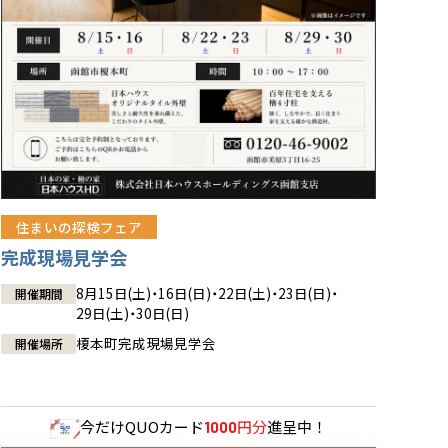
住まいの探検フェア
完成現場見学会
8月15日(土)・16日(日)・22日(土)・23日(日)・
開催期間
29日(土)・30日(日)
榎本町完成現場見学会
開催場所
今だけ
QUOカード
円分
進呈中！
1000