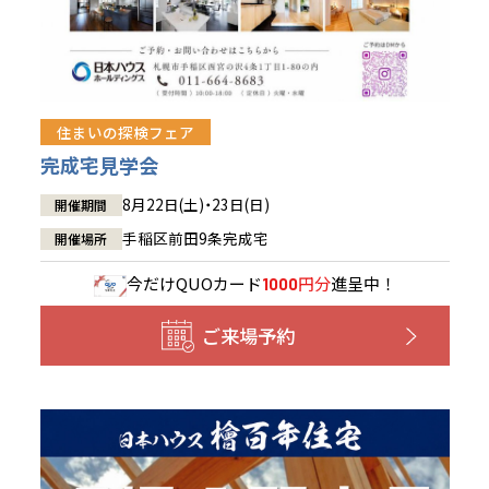
住まいの探検フェア
完成宅見学会
8月22日(土)・23日(日)
開催期間
手稲区前田9条完成宅
開催場所
今だけ
QUOカード
円分
進呈中！
1000
ご来場予約