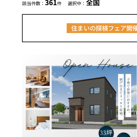
361
全国
該当件数：
件
選択中：
住まいの探検フェア開