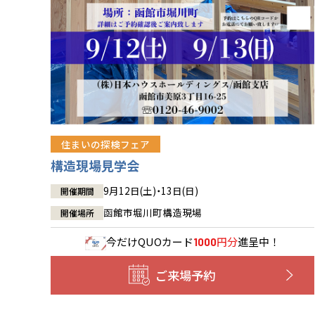
住まいの探検フェア
構造現場見学会
9月12日(土)・13日(日)
開催期間
函館市堀川町構造現場
開催場所
今だけ
QUOカード
円分
進呈中！
1000
ご来場予約