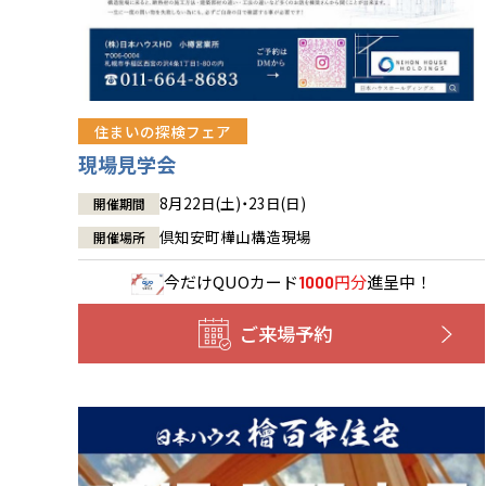
住まいの探検フェア
現場見学会
8月22日(土)・23日(日)
開催期間
倶知安町樺山構造現場
開催場所
今だけ
QUOカード
円分
進呈中！
1000
ご来場予約