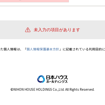
宮崎県
宮崎
群馬県
群馬
伊勢崎
広島
宮崎
鹿児島県
鹿児島
山口
鹿児島
徳島
長崎
高知
沖縄
いた個人情報は、「
個人情報保護基本方針
」に記載されている利用目的に
©NIHON HOUSE HOLDINGS Co.,Ltd. All Rights Reserved.