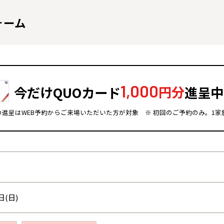
ォーム
1,000
今だけQUOカード
円分
進呈中
ドの進呈はWEB予約からご来場いただいた方が対象
※ 初回のご予約のみ。1家
全国の展示場
お近くのイベント
北海道
北海道
札幌
札幌
札幌
東北
東北
日(日)
小樽
青森県
八戸
道央
青森
甲信越・北陸
甲信越・北陸