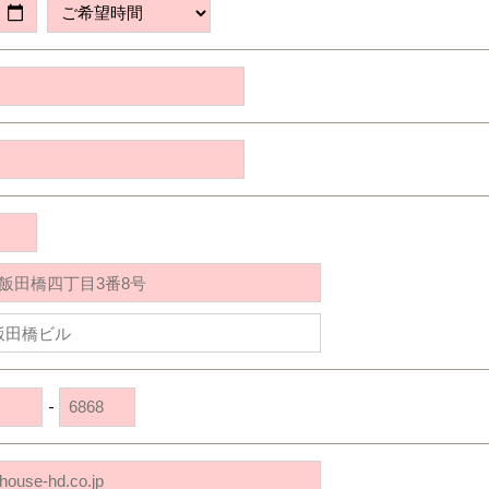
道央
苫小牧千歳
青森
小樽
新潟県
新潟
道北
秋田
新潟
関東
関東
秋田県
秋田
長岡
道北
旭川
東京都
世田谷
道南
岩手
山梨
東京
東海
東海
岩手県
盛岡
山梨県
甲府
道南
函館
八王子
北上
室蘭
愛知県
名古屋
道東
山形
長野
神奈川
愛知
近畿
近畿
長野県
長野
神奈川県
横浜
山形県
山形
豊橋
松本
道東
帯広
湘南
大阪府
大阪
釧路
宮城
富山
埼玉
岐阜
大阪
中国・四国
中国・四国
相模
宮城県
仙台
岐阜県
岐阜
富山県
富山
京都府
京都
埼玉県
埼玉
岡山県
岡山
福島県
郡山
福島
石川
千葉
静岡
京都
岡山
九州
九州
静岡県
静岡
石川県
金沢
所沢
福島
浜松
兵庫県
姫路
香川県
高松
いわき
福岡県
福岡
福井県
福井
福井
茨城
三重
兵庫
香川
福岡
千葉県
千葉
会津
三重県
四日市
分譲マンション
奈良県
奈良
柏
愛媛県
松山
佐賀県
佐賀
栃木
奈良
愛媛
佐賀
茨城県
水戸
-
熊本県
熊本
※現住所のある都道府県以外の建築予定地の方でも
群馬
滋賀
鳥取
熊本
現住所の有るお近くの展示場又は店舗にお問合せください。
栃木県
宇都宮
大分県
大分
小山
移住の計画の方もご相談対応します。お気軽にご相談ください。
和歌山
島根
大分