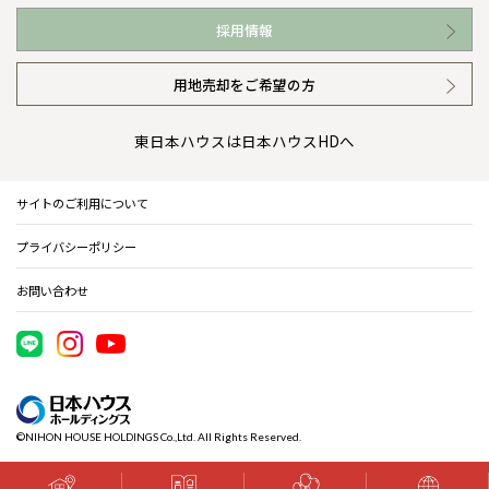
お近くの展示場
高い信頼性
会社情報 トップ
採用情報
イベント情報
安心の管理体制
ニュースリリース
用地売却をご希望の方
カタログ請求（無料）
ギャラリー
代表ごあいさつ
東日本ハウスは日本ハウスHDへ
暮らし方提案
企業理念
サイトのご利用について
住まいのコラム
会社概要
プライバシーポリシー
住まいのお手入れ集
事業部紹介
お問い合わせ
IR情報
電子公告
©NIHON HOUSE HOLDINGS Co.,Ltd. All Rights Reserved.
木材調達指針