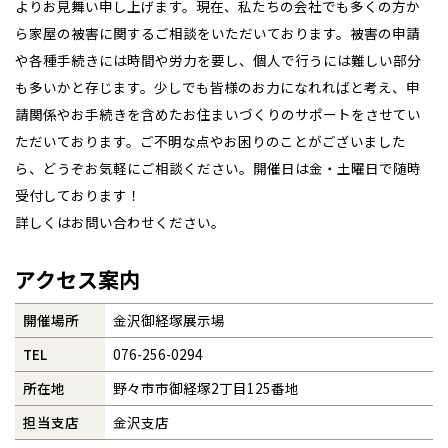
青森
よりお見舞い申し上げます。現在、私たちの会社でも多くの方か
小樽
新潟県
新潟
ら家屋の被害に関するご相談をいただいております。被害の申請
道北
秋田
新潟
関東
関東
事業部紹介
秋田県
秋田
長岡
道北
旭川
や各種手続きには時間や労力を要し、個人で行うには難しい部分
東京都
世田谷
道南
岩手
山梨
東京
東海
東海
岩手県
盛岡
も多いかと存じます。少しでも皆様のお力になれればと考え、申
IR情報
山梨県
甲府
道南
函館
八王子
北上
請関係やお手続きを含めたお住まいづくりのサポートをさせてい
室蘭
愛知県
名古屋
道東
山形
長野
神奈川
愛知
近畿
近畿
長野県
長野
木材調達指針
ただいております。ご不明な点やお困りのことがございました
神奈川県
横浜
山形県
山形
豊橋
松本
道東
帯広
湘南
ら、どうぞお気軽にご相談ください。開催日は金・土曜日で随時
大阪府
大阪
釧路
宮城
富山
埼玉
岐阜
大阪
中国・四国
中国・四国
相模
グループ会社紹介
宮城県
仙台
岐阜県
岐阜
受付しております！
富山県
富山
詳しくはお問い合わせください。
京都府
京都
埼玉県
埼玉
岡山県
岡山
福島県
郡山
福島
石川
千葉
静岡
京都
岡山
九州
九州
静岡県
静岡
CMギャラリー
石川県
金沢
所沢
福島
浜松
兵庫県
姫路
香川県
高松
アクセス案内
いわき
福岡県
福岡
福井県
福井
福井
茨城
三重
兵庫
香川
福岡
採用情報
千葉県
千葉
分譲マンション
会津
三重県
四日市
奈良県
奈良
柏
愛媛県
松山
開催場所
金沢御経塚展示場
佐賀県
佐賀
栃木
奈良
愛媛
佐賀
※現住所のある都道府県以外の建築予定地の方でも
現住所の有るお近
TEL
076-256-0294
茨城県
水戸
熊本県
熊本
くの展示場又は店舗にお問合せください。
移住の計画の方もご相談対
群馬
滋賀
鳥取
熊本
所在地
野々市市御経塚2丁目125番地
応します。お気軽にご相談ください。
栃木県
宇都宮
大分県
大分
小山
担当支店
金沢支店
和歌山
島根
大分