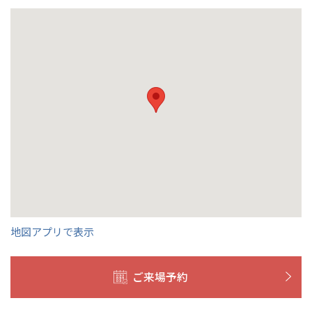
宮崎県
宮崎
群馬県
群馬
伊勢崎
広島
宮崎
鹿児島県
鹿児島
山口
鹿児島
徳島
長崎
高知
沖縄
地図アプリで表示
ご来場予約