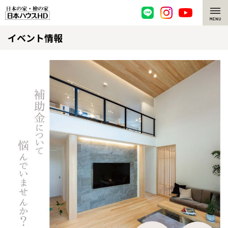
イベント情報
脱炭素・檜の家
環境にやさしい、脱炭素社会の住宅
選ばれる理由
檜・木造住宅
檜の魅力
耐震構造
檜の魅力 トップ
注文住宅
高耐久住宅
檜と日本人
注文住宅 トップ
施工事例
高断熱・高気密の家
1000年を超えて生きる檜
グレートステージ
リフォーム
エネルギー自給自足
知られざる檜の効果・作用
クレステージ
リフォーム トップ
資産活用
ZEH特集
檜の住まいデザイン
施工事例
リフォームメニュー
資産活用 トップ
買取サービス