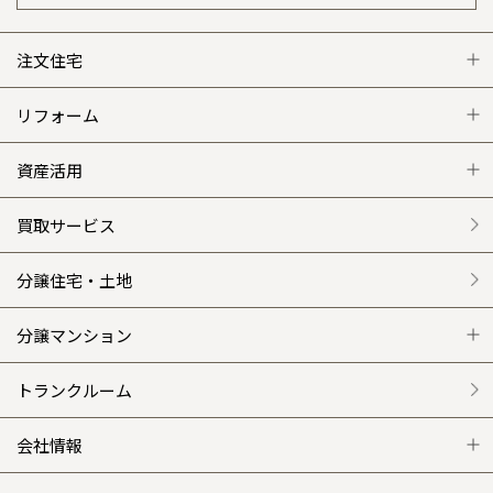
注文住宅
注文住宅 トップ
リフォーム
グレートステージ
リフォーム トップ
資産活用
クレステージ
リフォームメニュー
資産活用 トップ
買取サービス
施工事例
選ばれる理由
賃貸併用住宅のメリット
分譲住宅・土地
平屋の家
リフォームの流れ
安心のサポートシステム
分譲マンション
外観・インテリア集
介護保険利用で快適リフォーム
商品紹介
分譲マンション トップ
トランクルーム
WEB住宅展示場
カタログ請求（無料）
展示場案内
ワザックとは
会社情報