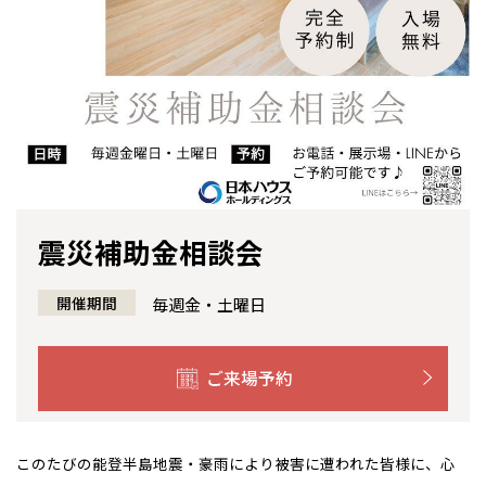
感謝訪問・長期保証
理想の木材「檜」
平屋の家
選ばれる理由
賃貸併用住宅のメリット
分譲住宅・土地
直営工事
外観・インテリア集
リフォームの流れ
安心のサポートシステム
分譲マンション
1メーターモジュール
WEB住宅展示場
介護保険利用で快適リフォーム
商品紹介
分譲マンション トップ
トランクルーム
冷暖房標準装備
暮らし方提案
展示場案内
ワザックとは
会社情報
震災補助金相談会
24時間対応コールセンター
住まいのコラム
高い信頼性
会社情報 トップ
お問い合わせ
全国の展示場
お近くのイベント
デザイン賞各種受賞
開催期間
毎週金・土曜日
住まいのお手入れ集
安心の管理体制
ニュースリリース
会員サイト
セントラルヒーティング
北海道
北海道
ギャラリー
代表ごあいさつ
ご来場予約
札幌
札幌
札幌
東北
東北
企業理念
小樽
このたびの能登半島地震・豪雨により被害に遭われた皆様に、心
青森県
八戸
道央
青森
甲信越・北陸
甲信越・北陸
会社概要
道央
苫小牧千歳