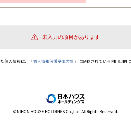
宮崎県
宮崎
群馬県
群馬
伊勢崎
広島
宮崎
鹿児島県
鹿児島
山口
鹿児島
徳島
長崎
高知
沖縄
いた個人情報は、「
個人情報保護基本方針
」に記載されている利用目的に
©NIHON HOUSE HOLDINGS Co.,Ltd. All Rights Reserved.