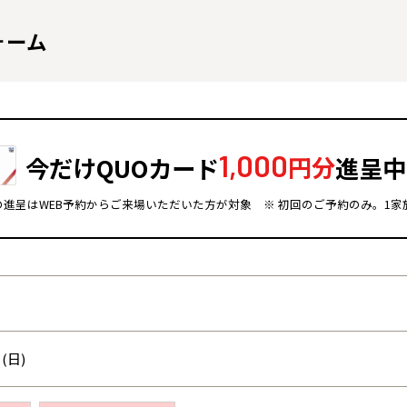
ォーム
1,000
今だけQUOカード
円分
進呈中
ドの進呈はWEB予約からご来場いただいた方が対象
※ 初回のご予約のみ。1家
全国の展示場
お近くのイベント
北海道
北海道
札幌
札幌
札幌
東北
東北
(日)
小樽
青森県
八戸
道央
青森
甲信越・北陸
甲信越・北陸