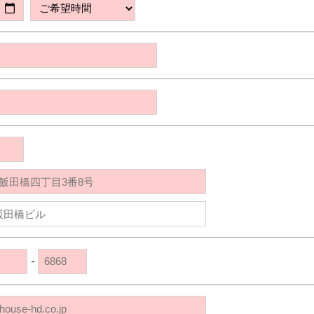
道央
苫小牧千歳
青森
小樽
新潟県
新潟
道北
秋田
新潟
関東
関東
秋田県
秋田
長岡
道北
旭川
東京都
世田谷
道南
岩手
山梨
東京
東海
東海
岩手県
盛岡
山梨県
甲府
道南
函館
八王子
北上
室蘭
愛知県
名古屋
道東
山形
長野
神奈川
愛知
近畿
近畿
長野県
長野
神奈川県
横浜
山形県
山形
豊橋
松本
道東
帯広
湘南
大阪府
大阪
釧路
宮城
富山
埼玉
岐阜
大阪
中国・四国
中国・四国
相模
宮城県
仙台
岐阜県
岐阜
富山県
富山
京都府
京都
埼玉県
埼玉
岡山県
岡山
福島県
郡山
福島
石川
千葉
静岡
京都
岡山
九州
九州
静岡県
静岡
石川県
金沢
所沢
福島
浜松
兵庫県
姫路
香川県
高松
いわき
福岡県
福岡
福井県
福井
福井
茨城
三重
兵庫
香川
福岡
千葉県
千葉
会津
三重県
四日市
分譲マンション
奈良県
奈良
柏
愛媛県
松山
佐賀県
佐賀
栃木
奈良
愛媛
佐賀
茨城県
水戸
-
熊本県
熊本
※現住所のある都道府県以外の建築予定地の方でも
群馬
滋賀
鳥取
熊本
現住所の有るお近くの展示場又は店舗にお問合せください。
栃木県
宇都宮
大分県
大分
小山
移住の計画の方もご相談対応します。お気軽にご相談ください。
和歌山
島根
大分