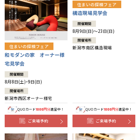
住まいの探検フェア
構造現場見学会
開催期間
8月9日(日)～23日(日)
開催場所
住まいの探検フェア
新潟市南区構造現場
和モダンの家 オーナー様
宅見学会
開催期間
8月8日(土)・9日(日)
開催場所
新潟市西区オーナー様宅
QUOカード
円分
進呈中！
QUOカード
円分
進呈中！
1000
1000
ご来場予約
ご来場予約