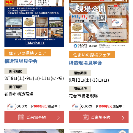
住まいの探検フェア
住まいの探検フェア
構造現場見学会
構造現場見学会
開催期間
開催期間
8月8日(土)・9日(日)・11日(火・祝)
9月12日(土)・13日(日)
開催場所
開催場所
花巻市構造現場
花巻市構造現場
QUOカード
円分
進呈中！
QUOカード
円分
進呈中！
1000
1000
ご来場予約
ご来場予約