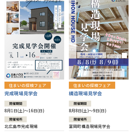
感謝訪問・長期保証
理想の木材「檜」
平屋の家
選ばれる理由
賃貸併用住宅のメリット
分譲住宅・土地
直営工事
外観・インテリア集
リフォームの流れ
安心のサポートシステム
分譲マンション
1メーターモジュール
WEB住宅展示場
介護保険利用で快適リフォーム
商品紹介
分譲マンション トップ
トランクルーム
冷暖房標準装備
暮らし方提案
展示場案内
ワザックとは
会社情報
24時間対応コールセンター
住まいのコラム
高い信頼性
会社情報 トップ
お問い合わせ
デザイン賞各種受賞
住まいのお手入れ集
安心の管理体制
住まいの探検フェア
住まいの探検フェア
ニュースリリース
会員サイト
完成現場見学会
構造現場見学会
セントラルヒーティング
ギャラリー
代表ごあいさつ
開催期間
開催期間
8月1日(土)～16日(日)
8月8日(土)～9日(日)
企業理念
開催場所
開催場所
北広島市完成現場
富岡町構造現場見学会
会社概要