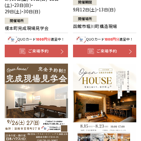
開催期間
(土)・23日(日)・
9月12日(土)・13日(日)
29日(土)・30日(日)
開催場所
開催場所
函館市堀川町構造現場
榎本町完成現場見学会
QUOカード
円分
進呈中！
QUOカード
円分
進呈中！
1000
1000
ご来場予約
ご来場予約