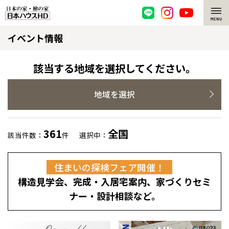
イベント情報
脱炭素・檜の家
環境にやさしい、脱炭素社会の住宅
選ばれる理由
該当する地域を選択してください。
檜・木造住宅
檜の魅力
地域を選択
耐震構造
檜の魅力 トップ
注文住宅
361
全国
該当件数：
件
選択中：
高耐久住宅
檜と日本人
注文住宅 トップ
施工事例
住まいの探検フェア開催！
高断熱・高気密の家
1000年を超えて生きる檜
グレートステージ
リフォーム
構造見学会、完成・入居宅案内、家づくりセミ
エネルギー自給自足
知られざる檜の効果・作用
クレステージ
リフォーム トップ
資産活用
ナー・設計相談など。
ZEH特集
檜の住まいデザイン
施工事例
リフォームメニュー
資産活用 トップ
買取サービス