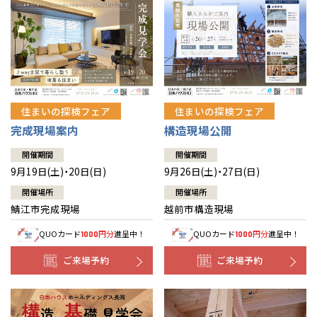
住まいの探検フェア
住まいの探検フェア
完成現場案内
構造現場公開
開催期間
開催期間
9月19日(土)・20日(日)
9月26日(土)・27日(日)
開催場所
開催場所
鯖江市完成現場
越前市構造現場
QUOカード
円分
進呈中！
QUOカード
円分
進呈中！
1000
1000
ご来場予約
ご来場予約