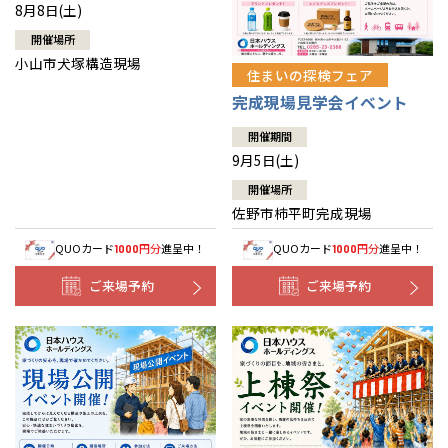
8月8日(土)
開催場所
小山市犬塚構造現場
住まいの探検フェア
完成現場見学会イベント
開催期間
9月5日(土)
開催場所
佐野市柿平町完成現場
QUOカード
円分
進呈中！
QUOカード
円分
進呈中！
1000
1000
ご来場予約
ご来場予約