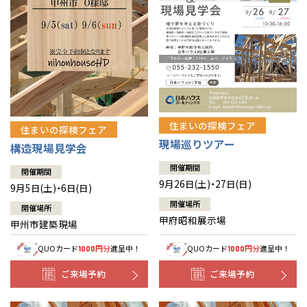
住まいの探検フェア
住まいの探検フェア
現場巡りツアー
構造現場見学会
開催期間
開催期間
9月26日(土)・27日(日)
9月5日(土)・6日(日)
開催場所
開催場所
甲府昭和展示場
甲州市建築現場
QUOカード
円分
進呈中！
QUOカード
円分
進呈中！
1000
1000
ご来場予約
ご来場予約