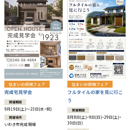
住まいの探検フェア
住まいの探検フェア
完成宅見学会
フルタイルの家を見に行こ
う
開催期間
9月19日(土)～23日(水・祝)
開催期間
8月8日(土)・9日(日)・29日(土)・
開催場所
30日(日)
いわき市完成現場