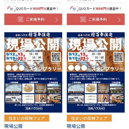
QUOカード
円分
進呈中！
QUOカード
円分
進呈中！
1000
1000
ご来場予約
ご来場予約
住まいの探検フェア
住まいの探検フェア
現場公開
現場公開