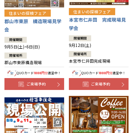
住まいの探検フェア
住まいの探検フェア
本宮市仁井田 完成現場見
郡山市東原 構造現場見学
学会
会
開催期間
開催期間
9月12日(土)
9月5日(土)・6日(日)
開催場所
開催場所
本宮市仁井田完成現場
郡山市東原構造現場
QUOカード
円分
進呈中！
QUOカード
円分
進呈中！
1000
1000
ご来場予約
ご来場予約