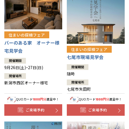
住まいの探検フェア
バーのある家 オーナー様
住まいの探検フェア
宅見学会
七尾市現場見学会
開催期間
9月26日(土)・27日(日)
開催期間
随時
開催場所
新潟市西区オーナー様宅
開催場所
七尾市矢田町
QUOカード
円分
進呈中！
QUOカード
円分
進呈中！
1000
1000
ご来場予約
ご来場予約