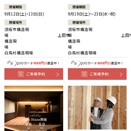
開催期間
開催期間
9月12日(土)・13日(日)
9月19日(土)～23日(水・祝)
開催場所
開催場所
須坂市構造現
須坂市構造現
場 上田市
場 上田
構造現
構造現
場
白馬村構造現場
白馬村構造現場
QUOカード
円分
進呈中！
QUOカード
円分
進呈中！
1000
1000
ご来場予約
ご来場予約