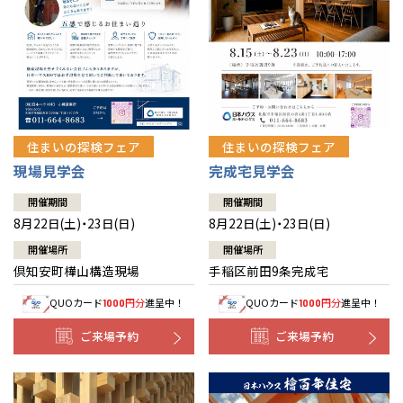
北海道
北海道
札幌
札幌
札幌
東北
東北
小樽
青森県
八戸
道央
青森
甲信越・北陸
甲信越・北陸
道央
苫小牧千歳
青森
小樽
新潟県
新潟
住まいの探検フェア
住まいの探検フェア
道北
秋田
新潟
関東
関東
秋田県
秋田
長岡
道北
旭川
現場見学会
完成宅見学会
東京都
世田谷
道南
岩手
山梨
東京
東海
東海
岩手県
盛岡
山梨県
甲府
開催期間
開催期間
道南
函館
八王子
北上
8月22日(土)・23日(日)
8月22日(土)・23日(日)
室蘭
愛知県
名古屋
道東
山形
長野
神奈川
愛知
近畿
近畿
長野県
長野
神奈川県
横浜
山形県
山形
開催場所
開催場所
豊橋
松本
道東
帯広
湘南
倶知安町樺山構造現場
手稲区前田9条完成宅
大阪府
大阪
釧路
宮城
富山
埼玉
岐阜
大阪
中国・四国
中国・四国
相模
宮城県
仙台
岐阜県
岐阜
富山県
富山
QUOカード
円分
進呈中！
QUOカード
円分
進呈中！
1000
1000
京都府
京都
埼玉県
埼玉
岡山県
岡山
福島県
郡山
福島
石川
千葉
静岡
京都
岡山
九州
九州
静岡県
静岡
石川県
金沢
ご来場予約
ご来場予約
所沢
福島
浜松
兵庫県
姫路
香川県
高松
いわき
福岡県
福岡
福井県
福井
福井
茨城
三重
兵庫
香川
福岡
千葉県
千葉
分譲マンション
会津
三重県
四日市
奈良県
奈良
柏
愛媛県
松山