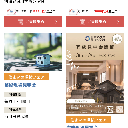
河沼郡湯川村構造現場
QUOカード
円分
進呈中！
QUOカード
円分
進呈中！
1000
1000
ご来場予約
ご来場予約
住まいの探検フェア
基礎現場見学会
開催期間
毎週土・日曜日
開催場所
西川田展示場
住まいの探検フェア
完成現場見学会