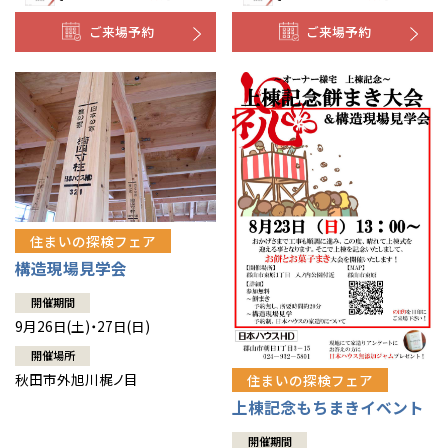
ご来場予約
ご来場予約
住まいの探検フェア
構造現場見学会
開催期間
9月26日(土)・27日(日)
開催場所
秋田市外旭川梶ノ目
住まいの探検フェア
上棟記念もちまきイベント
開催期間