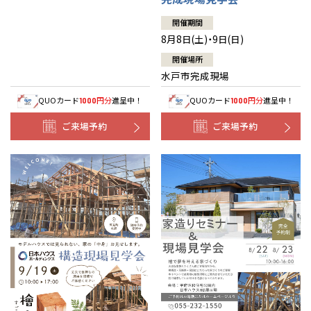
開催期間
8月8日(土)・9日(日)
開催場所
水戸市完成現場
QUOカード
円分
進呈中！
QUOカード
円分
進呈中！
1000
1000
ご来場予約
ご来場予約