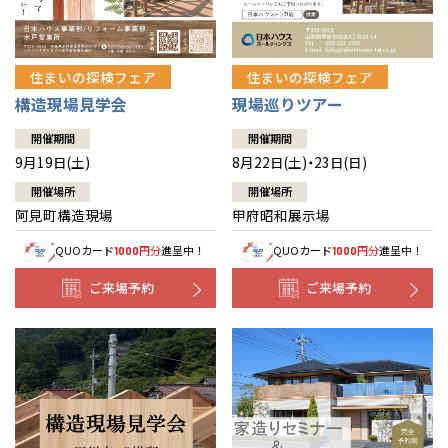
住まいの探検フェア
住まいの探検フェア
構造現場見学会
現場巡りツアー
開催期間
開催期間
9月19日(土)
8月22日(土)・23日(日)
開催場所
開催場所
阿見町構造現場
甲府昭和展示場
QUOカード
円分
進呈中！
QUOカード
円分
進呈中！
1000
1000
ご来場予約
ご来場予約