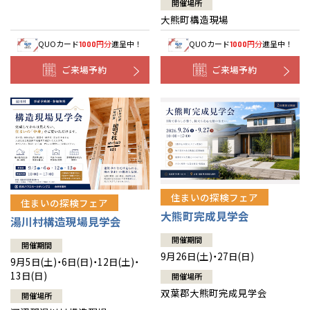
開催場所
大熊町構造現場
QUOカード
円分
進呈中！
QUOカード
円分
進呈中！
1000
1000
ご来場予約
ご来場予約
住まいの探検フェア
住まいの探検フェア
大熊町完成見学会
湯川村構造現場見学会
開催期間
開催期間
9月26日(土)・27日(日)
9月5日(土)・6日(日)・12日(土)・
13日(日)
開催場所
双葉郡大熊町完成見学会
開催場所