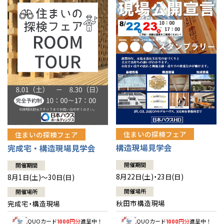
佐賀県
佐賀
栃木
奈良
愛媛
佐賀
※現住所のある都道府県以外の建築予定地の方でも
現住所の有るお近
茨城県
水戸
熊本県
熊本
くの展示場又は店舗にお問合せください。
移住の計画の方もご相談対
群馬
滋賀
鳥取
熊本
応します。お気軽にご相談ください。
栃木県
宇都宮
大分県
大分
小山
和歌山
島根
大分
宮崎県
宮崎
群馬県
群馬
伊勢崎
広島
宮崎
鹿児島県
鹿児島
山口
鹿児島
徳島
長崎
住まいの探検フェア
住まいの探検フェア
構造現場見学会
完成宅・構造現場見学会
高知
沖縄
開催期間
開催期間
8月22日(土)・23日(日)
8月1日(土)～30日(日)
開催場所
開催場所
秋田市構造現場
完成宅・構造現場
QUOカード
円分
進呈中！
QUOカード
円分
進呈中！
1000
1000