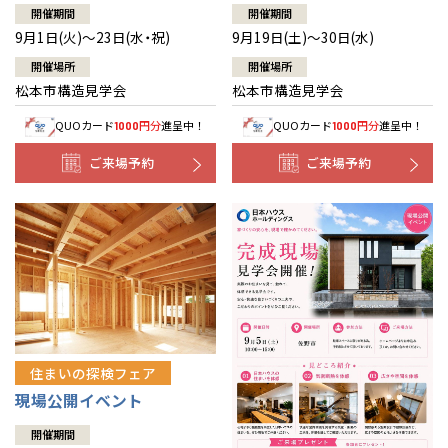
開催期間
開催期間
9月1日(火)～23日(水・祝)
9月19日(土)～30日(水)
開催場所
開催場所
松本市構造見学会
松本市構造見学会
QUOカード
円分
進呈中！
QUOカード
円分
進呈中！
1000
1000
ご来場予約
ご来場予約
住まいの探検フェア
現場公開イベント
開催期間