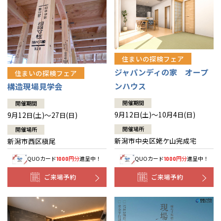
住まいの探検フェア
ジャパンディの家 オープ
住まいの探検フェア
ンハウス
構造現場見学会
開催期間
開催期間
9月12日(土)～10月4日(日)
9月12日(土)～27日(日)
開催場所
開催場所
新潟市中央区姥ケ山完成宅
新潟市西区槇尾
QUOカード
円分
進呈中！
QUOカード
円分
進呈中！
1000
1000
ご来場予約
ご来場予約