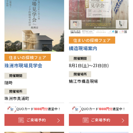
住まいの探検フェア
構造現場案内
住まいの探検フェア
開催期間
珠洲市現場見学会
8月1日(土)～23日(日)
開催場所
開催期間
鯖江市構造現場
随時
開催場所
珠洲市真浦町
QUOカード
円分
進呈中！
QUOカード
円分
進呈中！
1000
1000
ご来場予約
ご来場予約