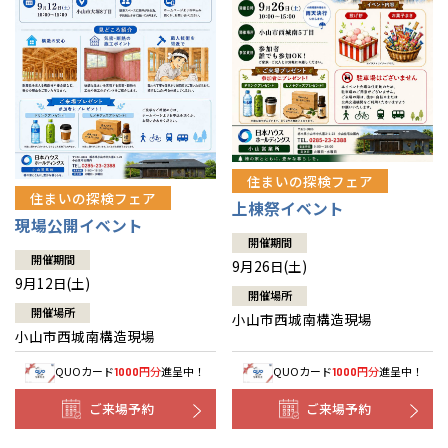
住まいの探検フェア
住まいの探検フェア
上棟祭イベント
現場公開イベント
開催期間
開催期間
9月26日(土)
9月12日(土)
開催場所
開催場所
小山市西城南構造現場
小山市西城南構造現場
QUOカード
円分
進呈中！
QUOカード
円分
進呈中！
1000
1000
ご来場予約
ご来場予約