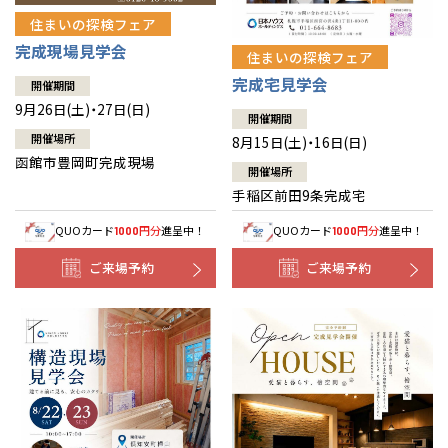
住まいの探検フェア
完成現場見学会
住まいの探検フェア
完成宅見学会
開催期間
9月26日(土)・27日(日)
開催期間
開催場所
8月15日(土)・16日(日)
函館市豊岡町完成現場
開催場所
手稲区前田9条完成宅
QUOカード
円分
進呈中！
QUOカード
円分
進呈中！
1000
1000
ご来場予約
ご来場予約
全国の展示場
お近くのイベント