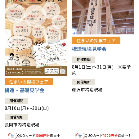
住まいの探検フェア
構造現場見学会
開催期間
8月1日(土)～31日(月) ※要予
約
住まいの探検フェア
開催場所
藤沢市構造現場
構造・基礎見学会
開催期間
8月10日(月)～30日(日)
開催場所
長岡市内構造現場
QUOカード
円分
進呈中！
QUOカード
円分
進呈中！
1000
1000