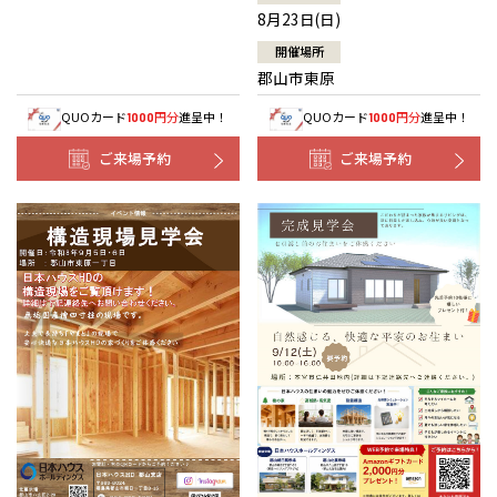
8月23日(日)
開催場所
郡山市東原
QUOカード
円分
進呈中！
QUOカード
円分
進呈中！
1000
1000
ご来場予約
ご来場予約