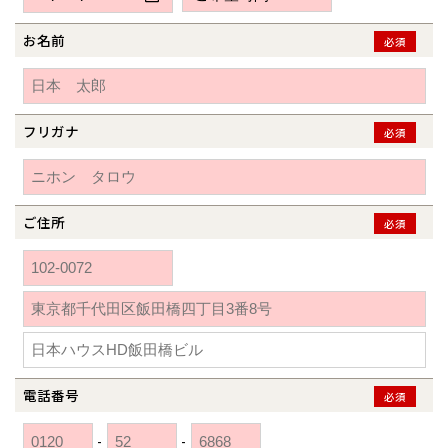
新潟県
新潟
道北
秋田
新潟
関東
関東
秋田県
秋田
長岡
道北
旭川
お名前
必須
東京都
世田谷
道南
岩手
山梨
東京
東海
東海
岩手県
盛岡
山梨県
甲府
道南
函館
八王子
北上
室蘭
愛知県
名古屋
道東
山形
長野
神奈川
愛知
近畿
近畿
長野県
長野
神奈川県
横浜
山形県
山形
豊橋
フリガナ
松本
必須
道東
帯広
湘南
大阪府
大阪
釧路
宮城
富山
埼玉
岐阜
大阪
中国・四国
中国・四国
相模
宮城県
仙台
岐阜県
岐阜
富山県
富山
京都府
京都
埼玉県
埼玉
岡山県
岡山
福島県
郡山
福島
石川
千葉
静岡
京都
岡山
九州
九州
静岡県
静岡
石川県
金沢
ご住所
必須
所沢
福島
浜松
兵庫県
姫路
香川県
高松
いわき
福岡県
福岡
福井県
福井
福井
茨城
三重
兵庫
香川
福岡
千葉県
千葉
分譲マンション
会津
三重県
四日市
奈良県
奈良
柏
愛媛県
松山
佐賀県
佐賀
栃木
奈良
愛媛
佐賀
※現住所のある都道府県以外の建築予定地の方でも
現住所の有るお近
茨城県
水戸
熊本県
熊本
くの展示場又は店舗にお問合せください。
移住の計画の方もご相談対
群馬
滋賀
鳥取
熊本
応します。お気軽にご相談ください。
栃木県
宇都宮
大分県
大分
小山
電話番号
必須
和歌山
島根
大分
宮崎県
宮崎
群馬県
群馬
-
-