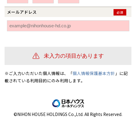
伊勢崎
広島
宮崎
鹿児島県
鹿児島
メールアドレス
必須
山口
鹿児島
徳島
長崎
高知
沖縄
※ご入力いただいた個人情報は、「
個人情報保護基本方針
」に記
載されている利用目的にのみ利用します。
©NIHON HOUSE HOLDINGS Co.,Ltd. All Rights Reserved.