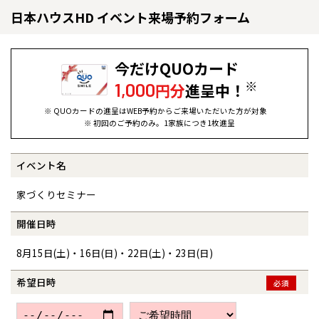
日本ハウスHD イベント来場予約フォーム
今だけQUOカード
※
1,000
円分
進呈中！
※ QUOカードの進呈はWEB予約からご来場いただいた方が対象
※ 初回のご予約のみ。1家族につき1枚進呈
イベント名
全国の展示場
お近くのイベント
家づくりセミナー
北海道
北海道
開催日時
8月15日(土)・16日(日)・22日(土)・23日(日)
札幌
札幌
札幌
東北
東北
小樽
希望日時
必須
青森県
八戸
道央
青森
甲信越・北陸
甲信越・北陸
道央
苫小牧千歳
青森
小樽