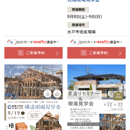
開催期間
8月8日(土)・9日(日)
開催場所
水戸市完成現場
QUOカード
円分
進呈中！
QUOカード
円分
進呈中！
1000
1000
ご来場予約
ご来場予約