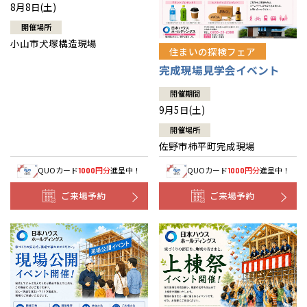
8月8日(土)
開催場所
小山市犬塚構造現場
住まいの探検フェア
完成現場見学会イベント
開催期間
9月5日(土)
開催場所
佐野市柿平町完成現場
QUOカード
円分
進呈中！
QUOカード
円分
進呈中！
1000
1000
ご来場予約
ご来場予約