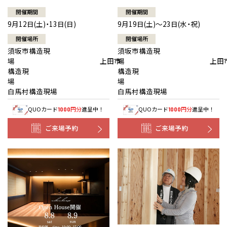
開催期間
開催期間
9月12日(土)・13日(日)
9月19日(土)～23日(水・祝)
開催場所
開催場所
須坂市構造現
須坂市構造現
場 上田市
場 上田
構造現
構造現
場
白馬村構造現場
白馬村構造現場
QUOカード
円分
進呈中！
QUOカード
円分
進呈中！
1000
1000
ご来場予約
ご来場予約