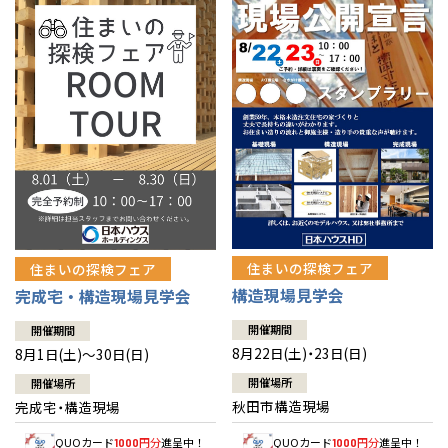
佐賀県
佐賀
栃木
奈良
愛媛
佐賀
※現住所のある都道府県以外の建築予定地の方でも
現住所の有るお近
茨城県
水戸
熊本県
熊本
くの展示場又は店舗にお問合せください。
移住の計画の方もご相談対
群馬
滋賀
鳥取
熊本
応します。お気軽にご相談ください。
栃木県
宇都宮
大分県
大分
小山
和歌山
島根
大分
宮崎県
宮崎
群馬県
群馬
伊勢崎
広島
宮崎
鹿児島県
鹿児島
山口
鹿児島
徳島
長崎
住まいの探検フェア
住まいの探検フェア
構造現場見学会
完成宅・構造現場見学会
高知
沖縄
開催期間
開催期間
8月22日(土)・23日(日)
8月1日(土)～30日(日)
開催場所
開催場所
秋田市構造現場
完成宅・構造現場
QUOカード
円分
進呈中！
QUOカード
円分
進呈中！
1000
1000