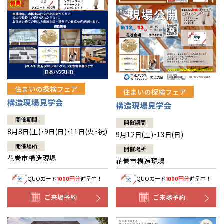
住まいの探検フェア
住まいの探検フェア
構造現場見学会
構造現場見学会
開催期間
開催期間
8月8日(土)・9日(日)・11日(火・祝)
9月12日(土)・13日(日)
開催場所
開催場所
花巻市構造現場
花巻市構造現場
QUOカード
円分
進呈中！
QUOカード
円分
進呈中！
1000
1000
ご来場予約
ご来場予約