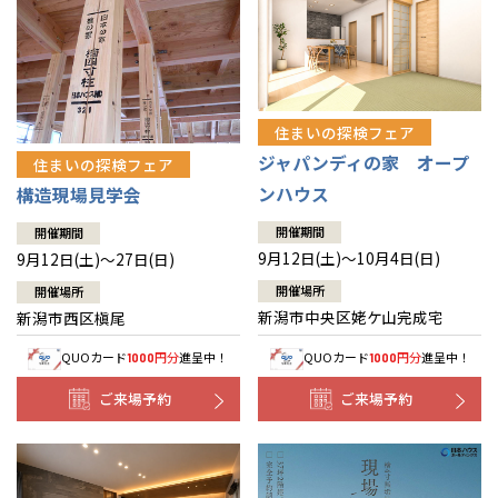
住まいの探検フェア
ジャパンディの家 オープ
住まいの探検フェア
ンハウス
構造現場見学会
開催期間
開催期間
9月12日(土)～10月4日(日)
9月12日(土)～27日(日)
開催場所
開催場所
新潟市中央区姥ケ山完成宅
新潟市西区槇尾
QUOカード
円分
進呈中！
QUOカード
円分
進呈中！
1000
1000
ご来場予約
ご来場予約