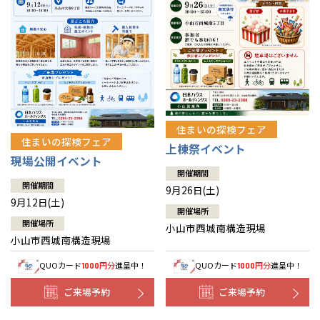
住まいの探検フェア
住まいの探検フェア
上棟祭イベント
現場公開イベント
開催期間
開催期間
9月26日(土)
9月12日(土)
開催場所
開催場所
小山市西城南構造現場
小山市西城南構造現場
QUOカード
円分
進呈中！
QUOカード
円分
進呈中！
1000
1000
ご来場予約
ご来場予約