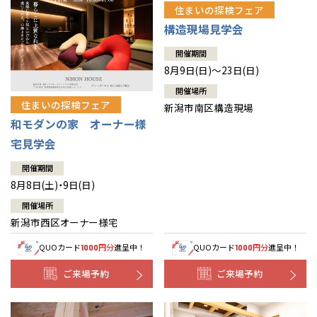
住まいの探検フェア
構造現場見学会
開催期間
8月9日(日)～23日(日)
開催場所
住まいの探検フェア
新潟市南区構造現場
和モダンの家 オーナー様
宅見学会
開催期間
8月8日(土)・9日(日)
開催場所
新潟市西区オーナー様宅
QUOカード
円分
進呈中！
QUOカード
円分
進呈中！
1000
1000
ご来場予約
ご来場予約