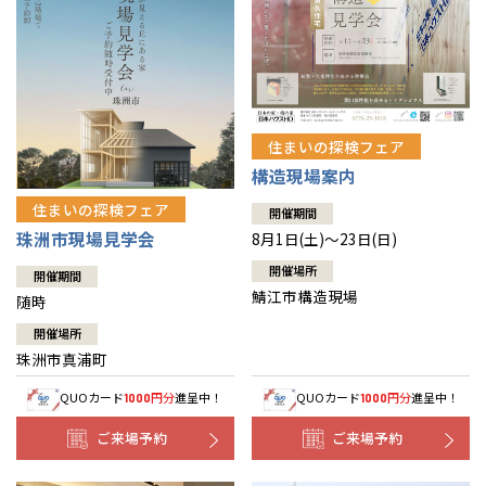
住まいの探検フェア
構造現場案内
住まいの探検フェア
開催期間
珠洲市現場見学会
8月1日(土)～23日(日)
開催場所
開催期間
鯖江市構造現場
随時
開催場所
珠洲市真浦町
QUOカード
円分
進呈中！
QUOカード
円分
進呈中！
1000
1000
ご来場予約
ご来場予約