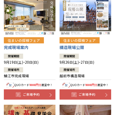
住まいの探検フェア
住まいの探検フェア
完成現場案内
構造現場公開
開催期間
開催期間
9月19日(土)・20日(日)
9月26日(土)・27日(日)
開催場所
開催場所
鯖江市完成現場
越前市構造現場
QUOカード
円分
進呈中！
QUOカード
円分
進呈中！
1000
1000
ご来場予約
ご来場予約