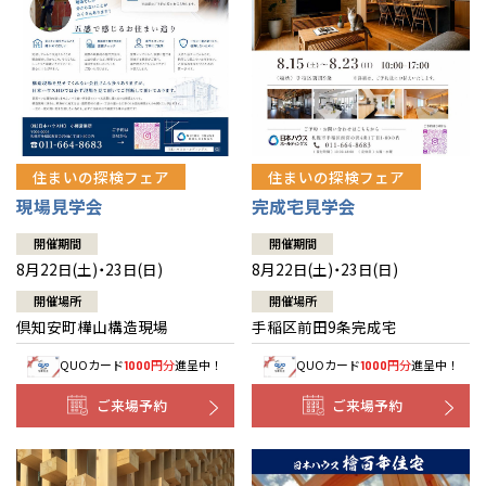
北海道
北海道
札幌
札幌
札幌
東北
東北
小樽
青森県
八戸
道央
青森
甲信越・北陸
甲信越・北陸
道央
苫小牧千歳
青森
小樽
新潟県
新潟
住まいの探検フェア
住まいの探検フェア
道北
秋田
新潟
関東
関東
秋田県
秋田
長岡
道北
旭川
現場見学会
完成宅見学会
東京都
世田谷
道南
岩手
山梨
東京
東海
東海
岩手県
盛岡
山梨県
甲府
開催期間
開催期間
道南
函館
八王子
北上
8月22日(土)・23日(日)
8月22日(土)・23日(日)
室蘭
愛知県
名古屋
道東
山形
長野
神奈川
愛知
近畿
近畿
長野県
長野
神奈川県
横浜
山形県
山形
開催場所
開催場所
豊橋
松本
道東
帯広
湘南
倶知安町樺山構造現場
手稲区前田9条完成宅
大阪府
大阪
釧路
宮城
富山
埼玉
岐阜
大阪
中国・四国
中国・四国
相模
宮城県
仙台
岐阜県
岐阜
富山県
富山
QUOカード
円分
進呈中！
QUOカード
円分
進呈中！
1000
1000
京都府
京都
埼玉県
埼玉
岡山県
岡山
福島県
郡山
福島
石川
千葉
静岡
京都
岡山
九州
九州
静岡県
静岡
石川県
金沢
ご来場予約
ご来場予約
所沢
福島
浜松
兵庫県
姫路
香川県
高松
いわき
福岡県
福岡
福井県
福井
福井
茨城
三重
兵庫
香川
福岡
千葉県
千葉
分譲マンション
会津
三重県
四日市
奈良県
奈良
柏
愛媛県
松山