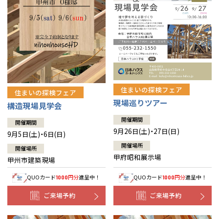
住まいの探検フェア
住まいの探検フェア
現場巡りツアー
構造現場見学会
開催期間
開催期間
9月26日(土)・27日(日)
9月5日(土)・6日(日)
開催場所
開催場所
甲府昭和展示場
甲州市建築現場
QUOカード
円分
進呈中！
QUOカード
円分
進呈中！
1000
1000
ご来場予約
ご来場予約