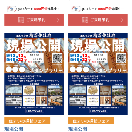
QUOカード
円分
進呈中！
QUOカード
円分
進呈中！
1000
1000
ご来場予約
ご来場予約
住まいの探検フェア
住まいの探検フェア
現場公開
現場公開