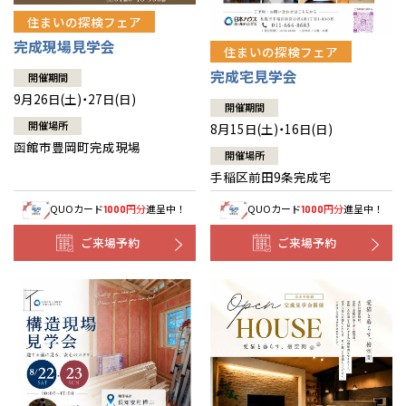
住まいの探検フェア
完成現場見学会
住まいの探検フェア
完成宅見学会
開催期間
9月26日(土)・27日(日)
開催期間
開催場所
8月15日(土)・16日(日)
函館市豊岡町完成現場
開催場所
手稲区前田9条完成宅
QUOカード
円分
進呈中！
QUOカード
円分
進呈中！
1000
1000
ご来場予約
ご来場予約
全国の展示場
お近くのイベント