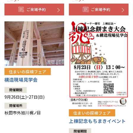
ご来場予約
ご来場予約
住まいの探検フェア
構造現場見学会
開催期間
9月26日(土)・27日(日)
開催場所
秋田市外旭川梶ノ目
住まいの探検フェア
上棟記念もちまきイベント
開催期間