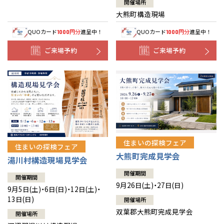
開催場所
大熊町構造現場
QUOカード
円分
進呈中！
QUOカード
円分
進呈中！
1000
1000
ご来場予約
ご来場予約
住まいの探検フェア
住まいの探検フェア
大熊町完成見学会
湯川村構造現場見学会
開催期間
開催期間
9月26日(土)・27日(日)
9月5日(土)・6日(日)・12日(土)・
13日(日)
開催場所
双葉郡大熊町完成見学会
開催場所