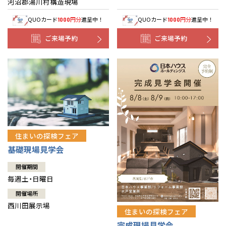
河沼郡湯川村構造現場
QUOカード
円分
進呈中！
QUOカード
円分
進呈中！
1000
1000
ご来場予約
ご来場予約
住まいの探検フェア
基礎現場見学会
開催期間
毎週土・日曜日
開催場所
西川田展示場
住まいの探検フェア
完成現場見学会