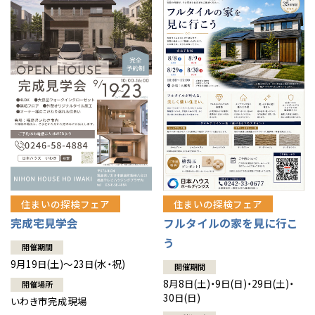
住まいの探検フェア
住まいの探検フェア
完成宅見学会
フルタイルの家を見に行こ
う
開催期間
9月19日(土)～23日(水・祝)
開催期間
8月8日(土)・9日(日)・29日(土)・
開催場所
30日(日)
いわき市完成現場