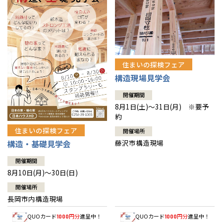
住まいの探検フェア
構造現場見学会
開催期間
8月1日(土)～31日(月) ※要予
約
住まいの探検フェア
開催場所
藤沢市構造現場
構造・基礎見学会
開催期間
8月10日(月)～30日(日)
開催場所
長岡市内構造現場
QUOカード
円分
進呈中！
QUOカード
円分
進呈中！
1000
1000