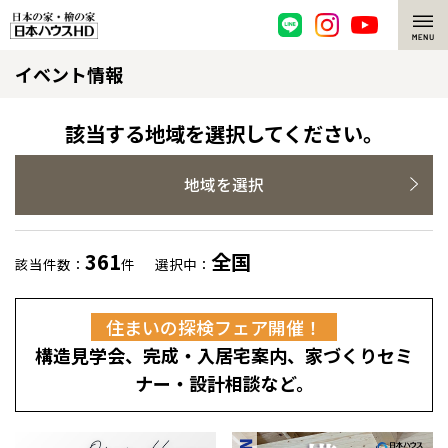
イベント情報
脱炭素・檜の家
環境にやさしい、脱炭素社会の住宅
選ばれる理由
該当する地域を選択してください。
檜・木造住宅
檜の魅力
地域を選択
耐震構造
檜の魅力 トップ
注文住宅
361
全国
該当件数：
件
選択中：
高耐久住宅
檜と日本人
注文住宅 トップ
施工事例
住まいの探検フェア開催！
高断熱・高気密の家
1000年を超えて生きる檜
グレートステージ
リフォーム
構造見学会、完成・入居宅案内、家づくりセミ
エネルギー自給自足
知られざる檜の効果・作用
クレステージ
リフォーム トップ
資産活用
ナー・設計相談など。
ZEH特集
檜の住まいデザイン
施工事例
リフォームメニュー
資産活用 トップ
買取サービス