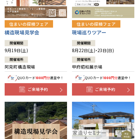
住まいの探検フェア
住まいの探検フェア
構造現場見学会
現場巡りツアー
開催期間
開催期間
9月19日(土)
8月22日(土)・23日(日)
開催場所
開催場所
阿見町構造現場
甲府昭和展示場
QUOカード
円分
進呈中！
QUOカード
円分
進呈中！
1000
1000
ご来場予約
ご来場予約