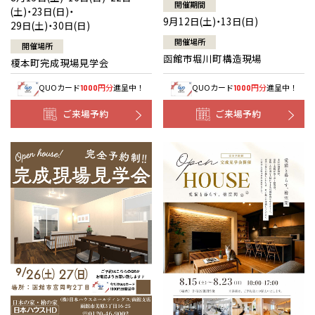
開催期間
(土)・23日(日)・
9月12日(土)・13日(日)
29日(土)・30日(日)
開催場所
開催場所
函館市堀川町構造現場
榎本町完成現場見学会
QUOカード
円分
進呈中！
QUOカード
円分
進呈中！
1000
1000
ご来場予約
ご来場予約