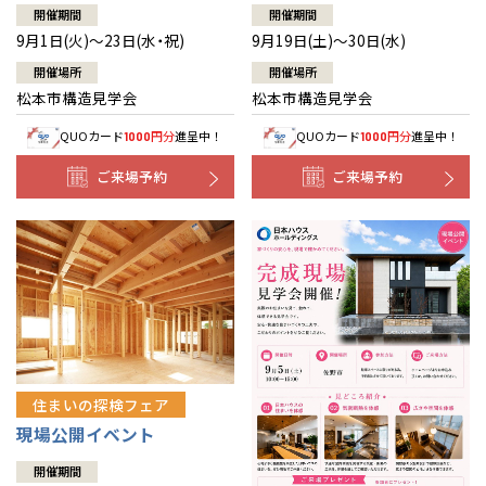
開催期間
開催期間
9月1日(火)～23日(水・祝)
9月19日(土)～30日(水)
開催場所
開催場所
松本市構造見学会
松本市構造見学会
QUOカード
円分
進呈中！
QUOカード
円分
進呈中！
1000
1000
ご来場予約
ご来場予約
住まいの探検フェア
現場公開イベント
開催期間