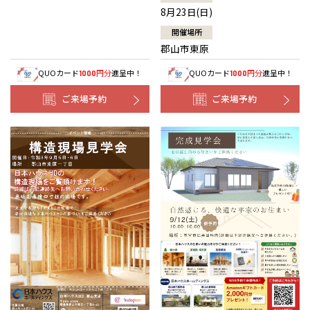
8月23日(日)
開催場所
郡山市東原
QUOカード
円分
進呈中！
QUOカード
円分
進呈中！
1000
1000
ご来場予約
ご来場予約