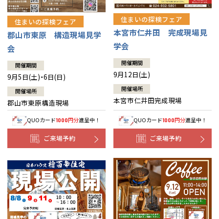
住まいの探検フェア
住まいの探検フェア
本宮市仁井田 完成現場見
郡山市東原 構造現場見学
学会
会
開催期間
開催期間
9月12日(土)
9月5日(土)・6日(日)
開催場所
開催場所
本宮市仁井田完成現場
郡山市東原構造現場
QUOカード
円分
進呈中！
QUOカード
円分
進呈中！
1000
1000
ご来場予約
ご来場予約