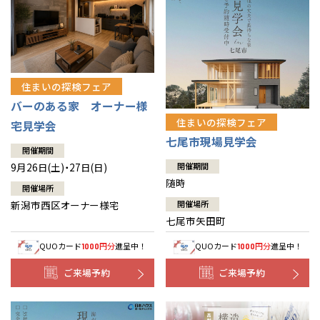
住まいの探検フェア
バーのある家 オーナー様
住まいの探検フェア
宅見学会
七尾市現場見学会
開催期間
9月26日(土)・27日(日)
開催期間
随時
開催場所
新潟市西区オーナー様宅
開催場所
七尾市矢田町
QUOカード
円分
進呈中！
QUOカード
円分
進呈中！
1000
1000
ご来場予約
ご来場予約