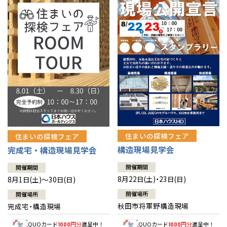
佐賀県
佐賀
栃木
奈良
愛媛
佐賀
※現住所のある都道府県以外の建築予定地の方でも
現住所の有るお近
茨城県
水戸
熊本県
熊本
くの展示場又は店舗にお問合せください。
移住の計画の方もご相談対
群馬
滋賀
鳥取
熊本
応します。お気軽にご相談ください。
栃木県
宇都宮
大分県
大分
小山
和歌山
島根
大分
宮崎県
宮崎
群馬県
群馬
伊勢崎
広島
宮崎
鹿児島県
鹿児島
山口
鹿児島
徳島
長崎
住まいの探検フェア
住まいの探検フェア
構造現場見学会
完成宅・構造現場見学会
高知
沖縄
開催期間
開催期間
8月22日(土)・23日(日)
8月1日(土)～30日(日)
開催場所
開催場所
秋田市将軍野構造現場
完成宅・構造現場
QUOカード
円分
進呈中！
QUOカード
円分
進呈中！
1000
1000