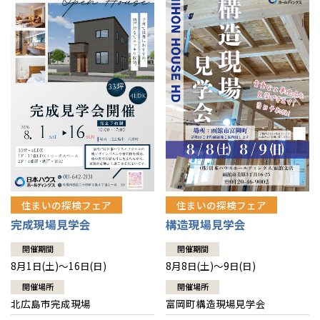
感謝訪問・長期保証
理想の木材「檜」
平屋の家
選ばれる理由
賃貸併用住宅のメリット
分譲住宅・土地
直営工事
外観・インテリア集
リフォームの流れ
安心のサポートシステム
分譲マンション
1メーターモジュール
WEB住宅展示場
介護保険利用で快適リフォーム
商品紹介
分譲マンション トップ
トランクルーム
冷暖房標準装備
暮らし方提案
展示場案内
ワザックとは
会社情報
24時間対応コールセンター
住まいのコラム
高い信頼性
会社情報 トップ
お問い合わせ
デザイン賞各種受賞
住まいのお手入れ集
安心の管理体制
住まいの探検フェア
住まいの探検フェア
ニュースリリース
会員サイト
完成現場見学会
構造現場見学会
セントラルヒーティング
ギャラリー
代表ごあいさつ
開催期間
開催期間
8月1日(土)～16日(日)
8月8日(土)～9日(日)
企業理念
開催場所
開催場所
北広島市完成現場
富岡町構造現場見学会
会社概要