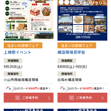
住まいの探検フェア
住まいの探検フェア
上棟祭イベント
構造現場見学会
開催期間
開催期間
9月26日(土)
8月8日(土)・9日(日)
開催場所
開催場所
小山市西城南構造現場
白馬村構造現場
QUOカード
円分
進呈中！
QUOカード
円分
進呈中！
1000
1000
ご来場予約
ご来場予約