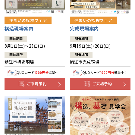
住まいの探検フェア
住まいの探検フェア
構造現場案内
完成現場案内
開催期間
開催期間
8月1日(土)～23日(日)
9月19日(土)・20日(日)
開催場所
開催場所
鯖江市構造現場
鯖江市完成現場
QUOカード
円分
進呈中！
QUOカード
円分
進呈中！
1000
1000
ご来場予約
ご来場予約