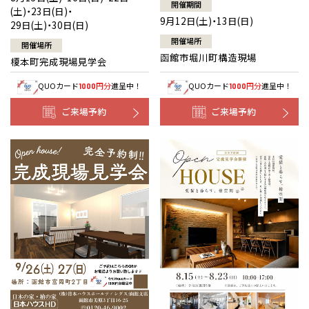
開催期間
(土)・23日(日)・
9月12日(土)・13日(日)
29日(土)・30日(日)
開催場所
開催場所
函館市堀川町構造現場
榎本町完成現場見学会
QUOカード
円分
進呈中！
QUOカード
円分
進呈中！
1000
1000
ご来場予約
ご来場予約