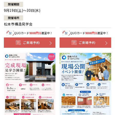
開催期間
9月19日(土)～30日(水)
開催場所
松本市構造見学会
QUOカード
円分
進呈中！
QUOカード
円分
進呈中！
1000
1000
ご来場予約
ご来場予約