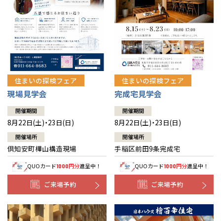
北海道
北海道
札幌
札幌
札幌
東北
東北
小樽
青森県
八戸
道央
青森
甲信越・北陸
甲信越・北陸
道央
苫小牧千歳
青森
小樽
新潟県
新潟
住まいの探検フェア
住まいの探検フェア
道北
秋田
新潟
関東
関東
秋田県
秋田
長岡
道北
旭川
現場見学会
完成宅見学会
東京都
世田谷
道南
岩手
山梨
東京
東海
東海
岩手県
盛岡
山梨県
甲府
開催期間
開催期間
道南
函館
八王子
北上
8月22日(土)・23日(日)
8月22日(土)・23日(日)
室蘭
愛知県
名古屋
道東
山形
長野
神奈川
愛知
近畿
近畿
長野県
長野
神奈川県
横浜
山形県
山形
開催場所
開催場所
豊橋
松本
道東
帯広
湘南
倶知安町樺山構造現場
手稲区前田9条完成宅
大阪府
大阪
釧路
宮城
富山
埼玉
岐阜
大阪
中国・四国
中国・四国
相模
宮城県
仙台
岐阜県
岐阜
富山県
富山
QUOカード
円分
進呈中！
QUOカード
円分
進呈中！
1000
1000
京都府
京都
埼玉県
埼玉
岡山県
岡山
福島県
郡山
福島
石川
千葉
静岡
京都
岡山
九州
九州
静岡県
静岡
石川県
金沢
ご来場予約
ご来場予約
所沢
福島
浜松
兵庫県
姫路
香川県
高松
いわき
福岡県
福岡
福井県
福井
福井
茨城
三重
兵庫
香川
福岡
千葉県
千葉
分譲マンション
会津
三重県
四日市
奈良県
奈良
柏
愛媛県
松山