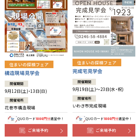
住まいの探検フェア
住まいの探検フェア
完成宅見学会
構造現場見学会
開催期間
開催期間
9月19日(土)～23日(水・祝)
9月12日(土)・13日(日)
開催場所
開催場所
いわき市完成現場
花巻市構造現場
QUOカード
円分
進呈中！
QUOカード
円分
進呈中！
1000
1000
ご来場予約
ご来場予約