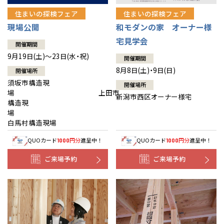
住まいの探検フェア
住まいの探検フェア
現場公開
和モダンの家 オーナー様
宅見学会
開催期間
9月19日(土)～23日(水・祝)
開催期間
8月8日(土)・9日(日)
開催場所
須坂市構造現
開催場所
場 上田市
新潟市西区オーナー様宅
構造現
場
白馬村構造現場
QUOカード
円分
進呈中！
QUOカード
円分
進呈中！
1000
1000
ご来場予約
ご来場予約