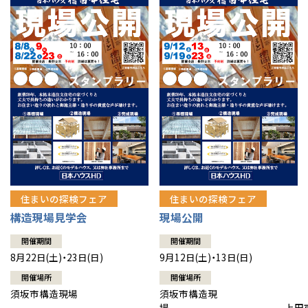
住まいの探検フェア
住まいの探検フェア
構造現場見学会
現場公開
開催期間
開催期間
8月22日(土)・23日(日)
9月12日(土)・13日(日)
開催場所
開催場所
須坂市構造現場
須坂市構造現
場 上田