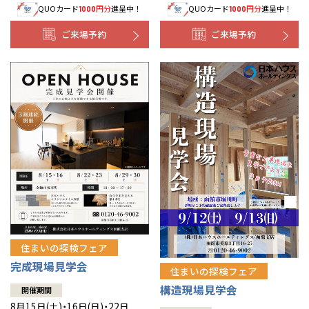
QUOカード
円分
進呈中！
QUOカード
円分
進呈中！
1000
1000
事業部紹介
ご来場予約
ご来場予約
IR情報
木材調達指針
グループ会社紹介
CMギャラリー
採用情報
住まいの探検フェア
完成現場見学会
住まいの探検フェア
構造現場見学会
開催期間
8月15日(土)・16日(日)・22日