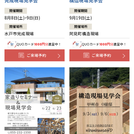
完成現場見学会
構造現場見学会
開催期間
開催期間
8月8日(土)・9日(日)
9月19日(土)
開催場所
開催場所
水戸市完成現場
阿見町構造現場
QUOカード
円分
進呈中！
QUOカード
円分
進呈中！
1000
1000
ご来場予約
ご来場予約