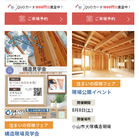
QUOカード
円分
進呈中！
QUOカード
円分
進呈中！
1000
1000
ご来場予約
ご来場予約
住まいの探検フェア
現場公開イベント
開催期間
8月8日(土)
開催場所
住まいの探検フェア
小山市犬塚構造現場
構造現場見学会