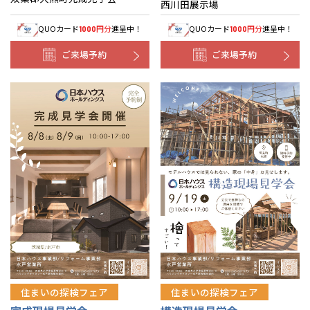
西川田展示場
QUOカード
円分
進呈中！
QUOカード
円分
進呈中！
1000
1000
ご来場予約
ご来場予約
住まいの探検フェア
住まいの探検フェア