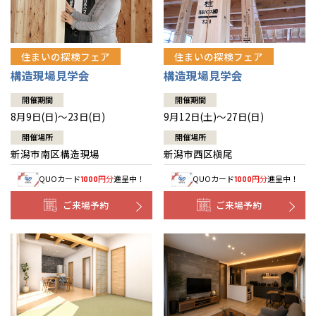
住まいの探検フェア
住まいの探検フェア
構造現場見学会
構造現場見学会
開催期間
開催期間
8月9日(日)～23日(日)
9月12日(土)～27日(日)
開催場所
開催場所
新潟市南区構造現場
新潟市西区槇尾
QUOカード
円分
進呈中！
QUOカード
円分
進呈中！
1000
1000
ご来場予約
ご来場予約