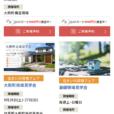
開催場所
大熊町構造現場
QUOカード
円分
進呈中！
QUOカード
円分
進呈中！
1000
1000
ご来場予約
ご来場予約
住まいの探検フェア
住まいの探検フェア
大熊町完成見学会
基礎現場見学会
開催期間
開催期間
9月26日(土)・27日(日)
毎週土・日曜日
開催場所
開催場所
双葉郡大熊町完成見学会