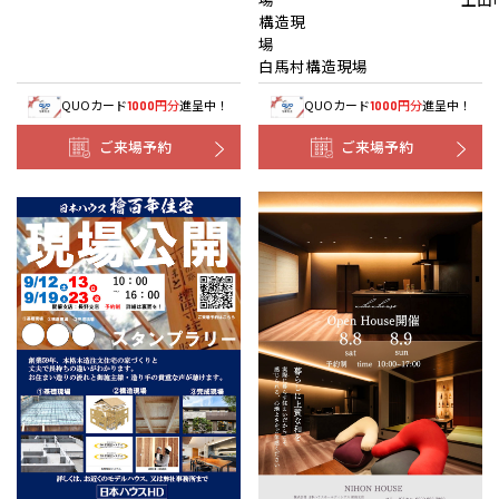
構造現
白馬村構造現場
QUOカード
円分
進呈中！
QUOカード
円分
進呈中！
1000
1000
ご来場予約
ご来場予約