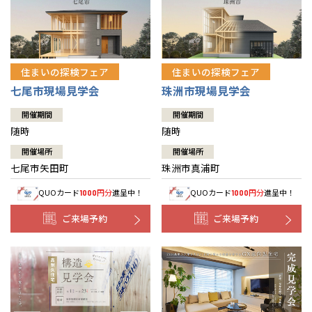
住まいの探検フェア
住まいの探検フェア
七尾市現場見学会
珠洲市現場見学会
開催期間
開催期間
随時
随時
開催場所
開催場所
七尾市矢田町
珠洲市真浦町
QUOカード
円分
進呈中！
QUOカード
円分
進呈中！
1000
1000
ご来場予約
ご来場予約