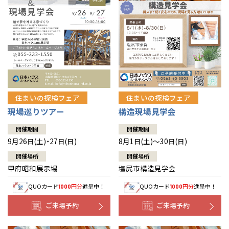
住まいの探検フェア
住まいの探検フェア
構造現場見学会
現場巡りツアー
開催期間
開催期間
8月1日(土)～30日(日)
9月26日(土)・27日(日)
開催場所
開催場所
塩尻市構造見学会
甲府昭和展示場
QUOカード
円分
進呈中！
QUOカード
円分
進呈中！
1000
1000
ご来場予約
ご来場予約