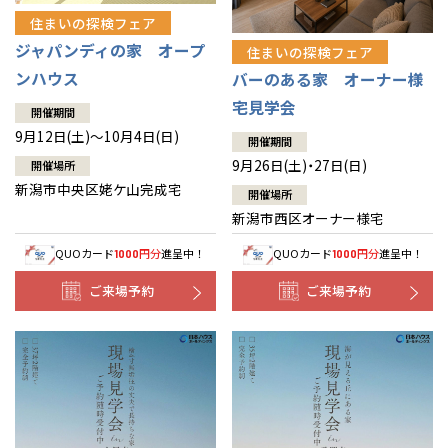
住まいの探検フェア
ジャパンディの家 オープ
住まいの探検フェア
ンハウス
バーのある家 オーナー様
宅見学会
開催期間
9月12日(土)～10月4日(日)
開催期間
9月26日(土)・27日(日)
開催場所
新潟市中央区姥ケ山完成宅
開催場所
新潟市西区オーナー様宅
QUOカード
円分
進呈中！
QUOカード
円分
進呈中！
1000
1000
ご来場予約
ご来場予約