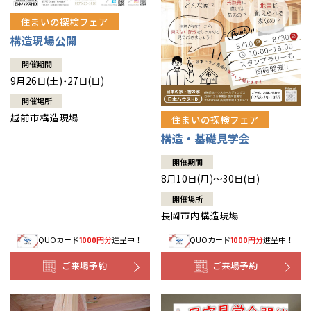
住まいの探検フェア
構造現場公開
開催期間
9月26日(土)・27日(日)
開催場所
越前市構造現場
住まいの探検フェア
構造・基礎見学会
開催期間
8月10日(月)～30日(日)
開催場所
長岡市内構造現場
QUOカード
円分
進呈中！
QUOカード
円分
進呈中！
1000
1000
ご来場予約
ご来場予約