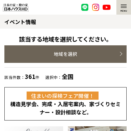
イベント情報
脱炭素・檜の家
環境にやさしい、脱炭素社会の住宅
選ばれる理由
該当する地域を選択してください。
檜・木造住宅
檜の魅力
地域を選択
耐震構造
檜の魅力 トップ
注文住宅
361
全国
該当件数：
件
選択中：
高耐久住宅
檜と日本人
注文住宅 トップ
施工事例
住まいの探検フェア開催！
高断熱・高気密の家
1000年を超えて生きる檜
グレートステージ
リフォーム
構造見学会、完成・入居宅案内、家づくりセミ
エネルギー自給自足
知られざる檜の効果・作用
クレステージ
リフォーム トップ
資産活用
ナー・設計相談など。
ZEH特集
檜の住まいデザイン
施工事例
リフォームメニュー
資産活用 トップ
買取サービス