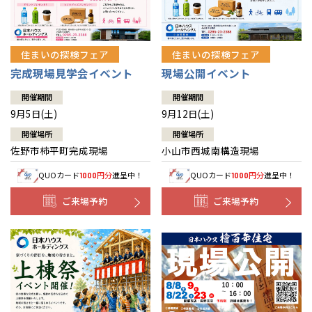
住まいの探検フェア
住まいの探検フェア
完成現場見学会イベント
現場公開イベント
開催期間
開催期間
9月5日(土)
9月12日(土)
開催場所
開催場所
佐野市柿平町完成現場
小山市西城南構造現場
QUOカード
円分
進呈中！
QUOカード
円分
進呈中！
1000
1000
ご来場予約
ご来場予約