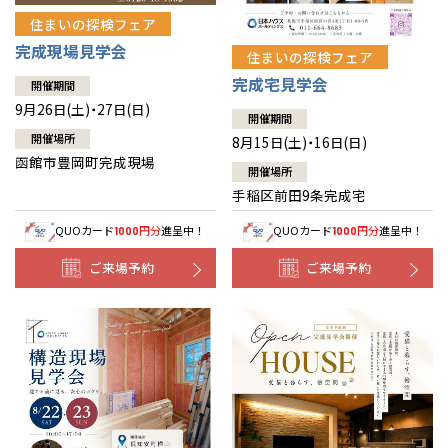
住まいの探検フェア
完成現場見学会
住まいの探検フェア
完成宅見学会
開催期間
9月26日(土)・27日(日)
開催期間
開催場所
8月15日(土)・16日(日)
函館市豊岡町完成現場
開催場所
手稲区前田9条完成宅
QUOカード
円分
進呈中！
QUOカード
円分
進呈中！
1000
1000
ご来場予約
ご来場予約
全国の展示場
お近くのイベント