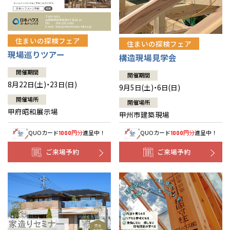
住まいの探検フェア
住まいの探検フェア
現場巡りツアー
構造現場見学会
開催期間
開催期間
8月22日(土)・23日(日)
9月5日(土)・6日(日)
開催場所
開催場所
甲府昭和展示場
甲州市建築現場
QUOカード
円分
進呈中！
QUOカード
円分
進呈中！
1000
1000
ご来場予約
ご来場予約