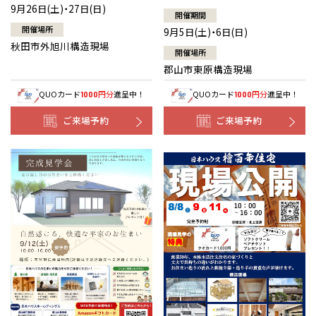
9月26日(土)・27日(日)
開催期間
開催場所
9月5日(土)・6日(日)
秋田市外旭川構造現場
開催場所
郡山市東原構造現場
QUOカード
円分
進呈中！
QUOカード
円分
進呈中！
1000
1000
ご来場予約
ご来場予約