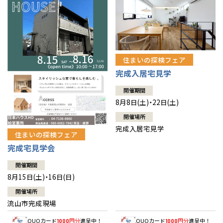
住まいの探検フェア
完成入居宅見学
開催期間
8月8日(土)・22日(土)
開催場所
完成入居宅見学
住まいの探検フェア
完成宅見学会
開催期間
8月15日(土)・16日(日)
開催場所
流山市完成現場
QUOカード
円分
進呈中！
QUOカード
円分
進呈中！
1000
1000