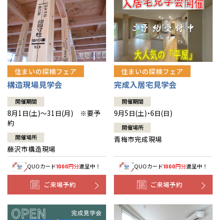
住まいの探検フェア
住まいの探検フェア
構造現場見学会
完成入居宅見学会
開催期間
開催期間
8月1日(土)～31日(月) ※要予
9月5日(土)・6日(日)
約
開催場所
開催場所
青梅市完成現場
藤沢市構造現場
QUOカード
円分
進呈中！
QUOカード
円分
進呈中！
1000
1000
ご来場予約
ご来場予約