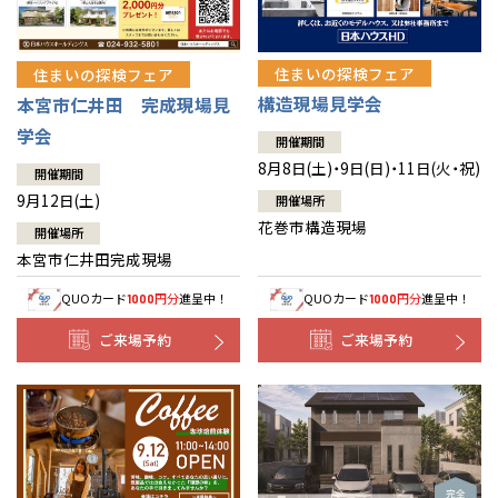
住まいの探検フェア
住まいの探検フェア
構造現場見学会
本宮市仁井田 完成現場見
学会
開催期間
8月8日(土)・9日(日)・11日(火・祝)
開催期間
9月12日(土)
開催場所
花巻市構造現場
開催場所
本宮市仁井田完成現場
QUOカード
円分
進呈中！
QUOカード
円分
進呈中！
1000
1000
ご来場予約
ご来場予約