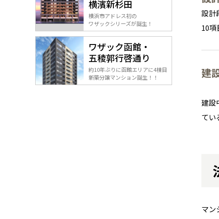
横濱新杉田
設計
横浜市アドレス初の
ワザックシリーズが誕生！
10
ワザック函館・
五稜郭行啓通り
建
約10年ぶりに函館エリアに4棟目
新築分譲マンション誕生！！
建設
てい
マン