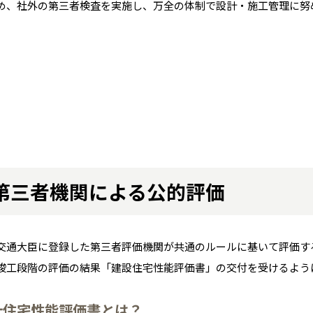
め、社外の第三者検査を実施し、万全の体制で設計・施工管理に努
全国の展示場
お近くのイベント
北海道
北海道
札幌
札幌
第三者機関による公的評価
札幌
東北
東北
小樽
青森県
八戸
道央
青森
甲信越・北陸
甲信越・北陸
道央
苫小牧千歳
青森
小樽
交通大臣に登録した第三者評価機関が共通のルールに基いて評価す
新潟県
新潟
道北
秋田
新潟
関東
関東
秋田県
秋田
長岡
竣工段階の評価の結果「建設住宅性能評価書」の交付を受けるよう
道北
旭川
東京都
世田谷
道南
岩手
山梨
東京
東海
東海
岩手県
盛岡
山梨県
甲府
道南
函館
八王子
北上
計住宅性能評価書とは？