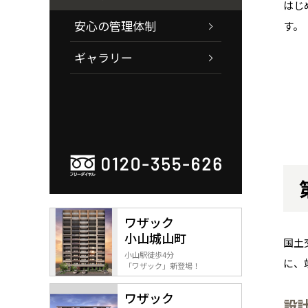
はじ
安心の管理体制
す。
ギャラリー
ワザック
小山城山町
国土
小山駅徒歩4分
に、
「ワザック」新登場！
ワザック
設