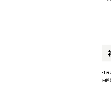
住ま
内係