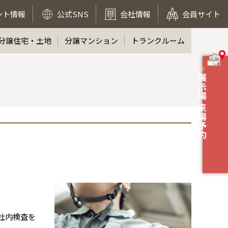
ント情報
公式SNS
会社情報
会員サイト
分譲住宅・土地
分譲マンション
トランクルーム
展示場 来場予約
社内検査を