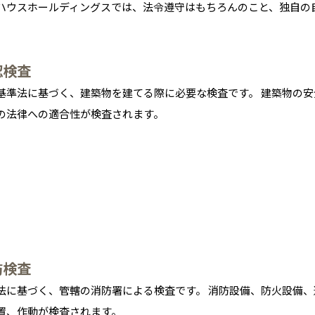
ハウスホールディングスでは、法令遵守はもちろんのこと、独自の
徳島
長崎
高知
沖縄
認検査
基準法に基づく、建築物を建てる際に必要な検査です。 建築物の安
の法律への適合性が検査されます。
防検査
法に基づく、管轄の消防署による検査です。 消防設備、防火設備、
置、作動が検査されます。