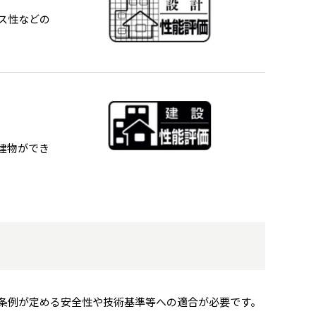
ス性などの
建物ができ
条例が定める安全性や技術基準等への適合が必要です。