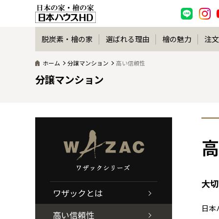
脱炭素・檜の家
選ばれる理由
檜の魅力
注文
ホーム
分譲マンション
高い信頼性
分譲マンション
高
大切
ワザックとは
日本
高い信頼性