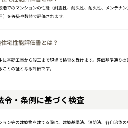
室蘭
愛知県
名古屋
道東
山形
長野
神奈川
愛知
近畿
近畿
長野県
長野
神奈川県
横浜
段階でのマンションの性能（耐震性、耐久性、耐火性、メンテナン
山形県
山形
豊橋
松本
道東
帯広
湘南
項目）を等級や数値で評価されます。
大阪府
大阪
釧路
宮城
富山
埼玉
岐阜
大阪
中国・四国
中国・四国
相模
宮城県
仙台
岐阜県
岐阜
富山県
富山
京都府
京都
埼玉県
埼玉
岡山県
岡山
福島県
郡山
福島
石川
千葉
静岡
京都
岡山
九州
九州
静岡県
静岡
石川県
金沢
所沢
福島
浜松
設住宅性能評価書とは？
兵庫県
姫路
香川県
高松
いわき
福岡県
福岡
福井県
福井
福井
茨城
三重
兵庫
香川
福岡
千葉県
千葉
会津
三重県
四日市
分譲マンション
奈良県
奈良
柏
愛媛県
松山
佐賀県
佐賀
中に基礎工事から竣工まで現場で検査を受けます。評価基準通りの
栃木
奈良
愛媛
佐賀
茨城県
水戸
ることの証となる評価です。
熊本県
熊本
※現住所のある都道府県以外の建築予定地の方でも
群馬
滋賀
鳥取
熊本
現住所の有るお近くの展示場又は店舗にお問合せください。
栃木県
宇都宮
大分県
大分
小山
移住の計画の方もご相談対応します。お気軽にご相談ください。
和歌山
島根
大分
宮崎県
宮崎
法令・条例に基づく検査
群馬県
群馬
伊勢崎
広島
宮崎
鹿児島県
鹿児島
山口
鹿児島
ション等の建築物を建てる際は、建築基準法、消防法、各自治体の