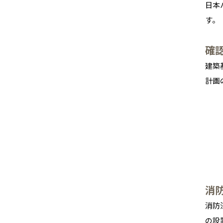
日本
す。
確
建築
計画
消
消防
の設