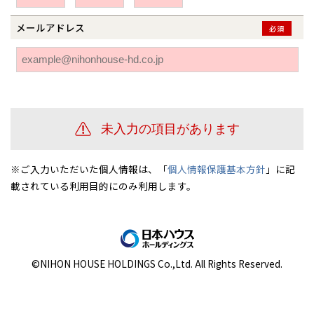
伊勢崎
広島
宮崎
鹿児島県
鹿児島
メールアドレス
必須
山口
鹿児島
徳島
長崎
高知
沖縄
※ご入力いただいた個人情報は、「
個人情報保護基本方針
」に記
載されている利用目的にのみ利用します。
©NIHON HOUSE HOLDINGS Co.,Ltd. All Rights Reserved.