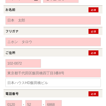
新潟県
新潟
道北
秋田
新潟
関東
関東
秋田県
秋田
長岡
道北
旭川
お名前
必須
東京都
世田谷
道南
岩手
山梨
東京
東海
東海
岩手県
盛岡
山梨県
甲府
道南
函館
八王子
北上
室蘭
愛知県
名古屋
道東
山形
長野
神奈川
愛知
近畿
近畿
長野県
長野
神奈川県
横浜
山形県
山形
豊橋
フリガナ
松本
必須
道東
帯広
湘南
大阪府
大阪
釧路
宮城
富山
埼玉
岐阜
大阪
中国・四国
中国・四国
相模
宮城県
仙台
岐阜県
岐阜
富山県
富山
京都府
京都
埼玉県
埼玉
岡山県
岡山
福島県
郡山
福島
石川
千葉
静岡
京都
岡山
九州
九州
静岡県
静岡
石川県
金沢
ご住所
必須
所沢
福島
浜松
兵庫県
姫路
香川県
高松
いわき
福岡県
福岡
福井県
福井
福井
茨城
三重
兵庫
香川
福岡
千葉県
千葉
分譲マンション
会津
三重県
四日市
奈良県
奈良
柏
愛媛県
松山
佐賀県
佐賀
栃木
奈良
愛媛
佐賀
※現住所のある都道府県以外の建築予定地の方でも
現住所の有るお近
茨城県
水戸
熊本県
熊本
くの展示場又は店舗にお問合せください。
移住の計画の方もご相談対
群馬
滋賀
鳥取
熊本
応します。お気軽にご相談ください。
栃木県
宇都宮
大分県
大分
小山
電話番号
必須
和歌山
島根
大分
宮崎県
宮崎
群馬県
群馬
-
-