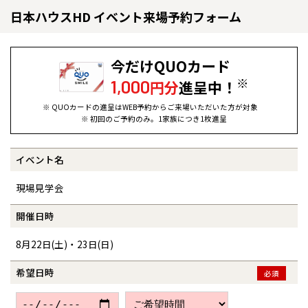
日本ハウスHD イベント来場予約フォーム
今だけQUOカード
※
1,000
円分
進呈中！
※ QUOカードの進呈はWEB予約からご来場いただいた方が対象
※ 初回のご予約のみ。1家族につき1枚進呈
イベント名
全国の展示場
お近くのイベント
現場見学会
北海道
北海道
開催日時
8月22日(土)・23日(日)
札幌
札幌
札幌
東北
東北
小樽
希望日時
必須
青森県
八戸
道央
青森
甲信越・北陸
甲信越・北陸
道央
苫小牧千歳
青森
小樽