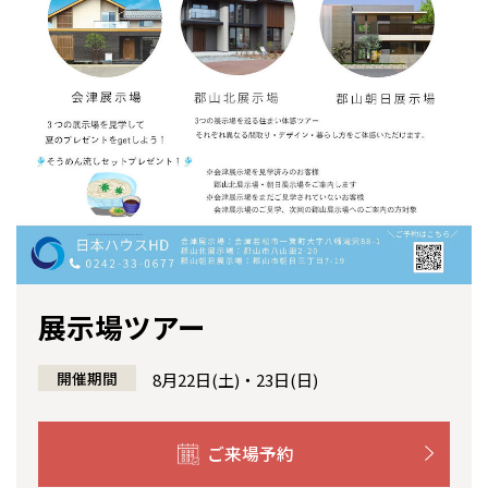
感謝訪問・長期保証
理想の木材「檜」
平屋の家
選ばれる理由
賃貸併用住宅のメリット
分譲住宅・土地
直営工事
外観・インテリア集
リフォームの流れ
安心のサポートシステム
分譲マンション
1メーターモジュール
WEB住宅展示場
介護保険利用で快適リフォーム
商品紹介
分譲マンション トップ
トランクルーム
冷暖房標準装備
暮らし方提案
展示場案内
ワザックとは
会社情報
24時間対応コールセンター
住まいのコラム
高い信頼性
会社情報 トップ
お問い合わせ
デザイン賞各種受賞
住まいのお手入れ集
安心の管理体制
ニュースリリース
会員サイト
展示場ツアー
セントラルヒーティング
ギャラリー
代表ごあいさつ
開催期間
8月22日(土)・23日(日)
企業理念
ご来場予約
会社概要