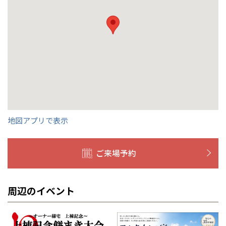
全国の展示場
お近くのイベント
地図アプリで表示
北海道
北海道
ご来場予約
札幌
札幌
札幌
東北
東北
小樽
周辺のイベント
青森県
八戸
道央
青森
甲信越・北陸
甲信越・北陸
道央
苫小牧千歳
青森
小樽
新潟県
新潟
道北
秋田
新潟
関東
関東
秋田県
秋田