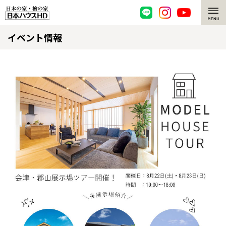
イベント情報
脱炭素・檜の家
環境にやさしい、脱炭素社会の住宅
選ばれる理由
檜・木造住宅
檜の魅力
耐震構造
檜の魅力 トップ
注文住宅
高耐久住宅
檜と日本人
注文住宅 トップ
施工事例
高断熱・高気密の家
1000年を超えて生きる檜
グレートステージ
リフォーム
エネルギー自給自足
知られざる檜の効果・作用
クレステージ
リフォーム トップ
資産活用
ZEH特集
檜の住まいデザイン
施工事例
リフォームメニュー
資産活用 トップ
買取サービス