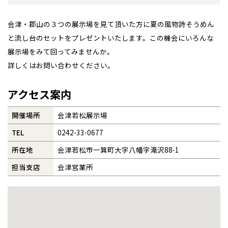
事業部紹介
会津・郡山の３つの展示場を見て頂いた方に夏の風物詩そうめん
と流し台のセットをプレゼントいたします。この機会にいろんな
IR情報
展示場をみて回ってみませんか。
詳しくはお問い合わせください。
木材調達指針
アクセス案内
グループ会社紹介
開催場所
会津若松展示場
CMギャラリー
TEL
0242-33-0677
採用情報
所在地
会津若松市一箕町大字八幡字滝沢88-1
担当支店
会津営業所