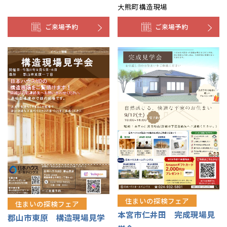
大熊町構造現場
山口
鹿児島
ご来場予約
ご来場予約
徳島
長崎
高知
沖縄
住まいの探検フェア
住まいの探検フェア
本宮市仁井田 完成現場見
郡山市東原 構造現場見学