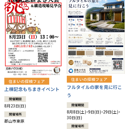
長岡
道北
旭川
東京都
世田谷
道南
岩手
山梨
東京
東海
東海
岩手県
盛岡
山梨県
甲府
道南
函館
八王子
北上
室蘭
愛知県
名古屋
道東
山形
長野
神奈川
愛知
近畿
近畿
長野県
長野
神奈川県
横浜
山形県
山形
豊橋
松本
道東
帯広
湘南
大阪府
大阪
釧路
宮城
富山
埼玉
岐阜
大阪
中国・四国
中国・四国
相模
宮城県
仙台
岐阜県
岐阜
富山県
富山
京都府
京都
埼玉県
埼玉
岡山県
岡山
福島県
郡山
福島
石川
千葉
静岡
京都
岡山
九州
九州
静岡県
静岡
石川県
金沢
所沢
福島
浜松
兵庫県
姫路
香川県
高松
いわき
福岡県
福岡
福井県
福井
福井
茨城
三重
兵庫
香川
福岡
千葉県
千葉
分譲マンション
会津
三重県
四日市
奈良県
奈良
柏
愛媛県
松山
佐賀県
佐賀
住まいの探検フェア
住まいの探検フェア
栃木
奈良
愛媛
佐賀
フルタイルの家を見に行こ
※現住所のある都道府県以外の建築予定地の方でも
現住所の有るお近
茨城県
水戸
上棟記念もちまきイベント
熊本県
熊本
くの展示場又は店舗にお問合せください。
移住の計画の方もご相談対
う
群馬
滋賀
鳥取
熊本
応します。お気軽にご相談ください。
開催期間
栃木県
宇都宮
大分県
大分
開催期間
小山
8月23日(日)
和歌山
島根
大分
8月8日(土)・9日(日)・29日(土)・
開催場所
宮崎県
宮崎
30日(日)
群馬県
群馬
郡山市東原
伊勢崎
広島
宮崎
開催場所
鹿児島県
鹿児島