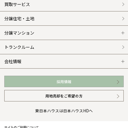
クレステージ
リフォームメニュー
資産活用 トップ
買取サービス
施工事例
選ばれる理由
賃貸併用住宅のメリット
分譲住宅・土地
平屋の家
リフォームの流れ
安心のサポートシステム
分譲マンション
外観・インテリア集
介護保険利用で快適リフォーム
商品紹介
分譲マンション トップ
トランクルーム
WEB住宅展示場
カタログ請求（無料）
展示場案内
ワザックとは
会社情報
お近くの展示場
高い信頼性
会社情報 トップ
採用情報
イベント情報
安心の管理体制
ニュースリリース
用地売却をご希望の方
カタログ請求（無料）
ギャラリー
代表ごあいさつ
東日本ハウスは日本ハウスHDへ
暮らし方提案
企業理念
サイトのご利用について