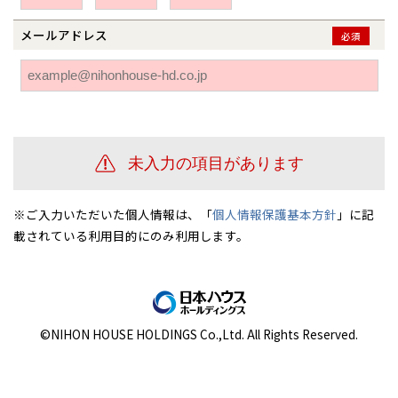
伊勢崎
広島
宮崎
鹿児島県
鹿児島
メールアドレス
必須
山口
鹿児島
徳島
長崎
高知
沖縄
※ご入力いただいた個人情報は、「
個人情報保護基本方針
」に記
載されている利用目的にのみ利用します。
©NIHON HOUSE HOLDINGS Co.,Ltd. All Rights Reserved.