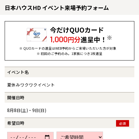
日本ハウスHD イベント来場予約フォーム
今だけQUOカード
※
1,000
円分
進呈中！
※ QUOカードの進呈はWEB予約からご来場いただいた方が対象
※ 初回のご予約のみ。1家族につき1枚進呈
イベント名
全国の展示場
お近くのイベント
夏休みワクワクイベント
北海道
北海道
開催日時
8月8日(土)・9日(日)
札幌
札幌
札幌
東北
東北
小樽
希望日時
必須
青森県
八戸
道央
青森
甲信越・北陸
甲信越・北陸
道央
苫小牧千歳
青森
小樽