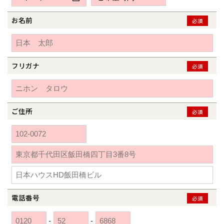
新潟県
新潟
道北
秋田
新潟
関東
関東
秋田県
秋田
長岡
道北
旭川
お名前
必須
東京都
世田谷
道南
岩手
山梨
東京
東海
東海
岩手県
盛岡
山梨県
甲府
道南
函館
八王子
北上
室蘭
愛知県
名古屋
道東
山形
長野
神奈川
愛知
近畿
近畿
長野県
長野
神奈川県
横浜
山形県
山形
豊橋
フリガナ
松本
必須
道東
帯広
湘南
大阪府
大阪
釧路
宮城
富山
埼玉
岐阜
大阪
中国・四国
中国・四国
相模
宮城県
仙台
岐阜県
岐阜
富山県
富山
京都府
京都
埼玉県
埼玉
岡山県
岡山
福島県
郡山
福島
石川
千葉
静岡
京都
岡山
九州
九州
静岡県
静岡
石川県
金沢
ご住所
必須
所沢
福島
浜松
兵庫県
姫路
香川県
高松
いわき
福岡県
福岡
福井県
福井
福井
茨城
三重
兵庫
香川
福岡
千葉県
千葉
分譲マンション
会津
三重県
四日市
奈良県
奈良
柏
愛媛県
松山
佐賀県
佐賀
栃木
奈良
愛媛
佐賀
※現住所のある都道府県以外の建築予定地の方でも
現住所の有るお近
茨城県
水戸
熊本県
熊本
くの展示場又は店舗にお問合せください。
移住の計画の方もご相談対
群馬
滋賀
鳥取
熊本
応します。お気軽にご相談ください。
栃木県
宇都宮
大分県
大分
小山
電話番号
必須
和歌山
島根
大分
宮崎県
宮崎
群馬県
群馬
-
-