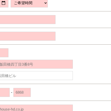
道央
苫小牧千歳
青森
小樽
新潟県
新潟
道北
秋田
新潟
関東
関東
秋田県
秋田
長岡
道北
旭川
東京都
世田谷
道南
岩手
山梨
東京
東海
東海
岩手県
盛岡
山梨県
甲府
道南
函館
八王子
北上
室蘭
愛知県
名古屋
道東
山形
長野
神奈川
愛知
近畿
近畿
長野県
長野
神奈川県
横浜
山形県
山形
豊橋
松本
道東
帯広
湘南
大阪府
大阪
釧路
宮城
富山
埼玉
岐阜
大阪
中国・四国
中国・四国
相模
宮城県
仙台
岐阜県
岐阜
富山県
富山
京都府
京都
埼玉県
埼玉
岡山県
岡山
福島県
郡山
福島
石川
千葉
静岡
京都
岡山
九州
九州
静岡県
静岡
石川県
金沢
所沢
福島
浜松
兵庫県
姫路
香川県
高松
いわき
福岡県
福岡
福井県
福井
福井
茨城
三重
兵庫
香川
福岡
千葉県
千葉
会津
三重県
四日市
分譲マンション
奈良県
奈良
柏
愛媛県
松山
佐賀県
佐賀
栃木
奈良
愛媛
佐賀
茨城県
水戸
-
熊本県
熊本
※現住所のある都道府県以外の建築予定地の方でも
群馬
滋賀
鳥取
熊本
現住所の有るお近くの展示場又は店舗にお問合せください。
栃木県
宇都宮
大分県
大分
小山
移住の計画の方もご相談対応します。お気軽にご相談ください。
和歌山
島根
大分