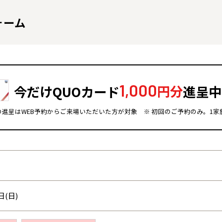
ォーム
1,000
今だけQUOカード
円分
進呈中
ドの進呈はWEB予約からご来場いただいた方が対象
※ 初回のご予約のみ。1家
全国の展示場
お近くのイベント
北海道
北海道
札幌
札幌
札幌
東北
東北
日(日)
小樽
青森県
八戸
道央
青森
甲信越・北陸
甲信越・北陸