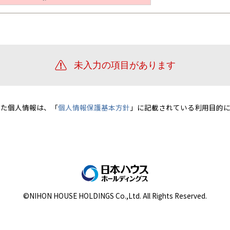
宮崎県
宮崎
群馬県
群馬
伊勢崎
広島
宮崎
鹿児島県
鹿児島
山口
鹿児島
徳島
長崎
高知
沖縄
いた個人情報は、「
個人情報保護基本方針
」に記載されている利用目的に
©NIHON HOUSE HOLDINGS Co.,Ltd. All Rights Reserved.