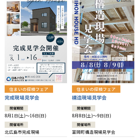
感謝訪問・長期保証
理想の木材「檜」
平屋の家
選ばれる理由
賃貸併用住宅のメリット
分譲住宅・土地
直営工事
外観・インテリア集
リフォームの流れ
安心のサポートシステム
分譲マンション
1メーターモジュール
WEB住宅展示場
介護保険利用で快適リフォーム
商品紹介
分譲マンション トップ
トランクルーム
冷暖房標準装備
暮らし方提案
展示場案内
ワザックとは
会社情報
24時間対応コールセンター
住まいのコラム
高い信頼性
会社情報 トップ
お問い合わせ
デザイン賞各種受賞
住まいのお手入れ集
安心の管理体制
住まいの探検フェア
住まいの探検フェア
ニュースリリース
会員サイト
完成現場見学会
構造現場見学会
セントラルヒーティング
ギャラリー
代表ごあいさつ
開催期間
開催期間
8月1日(土)～16日(日)
8月8日(土)～9日(日)
企業理念
開催場所
開催場所
北広島市完成現場
富岡町構造現場見学会
会社概要