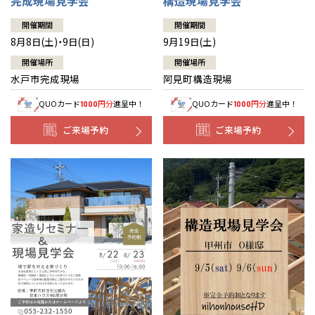
完成現場見学会
構造現場見学会
開催期間
開催期間
8月8日(土)・9日(日)
9月19日(土)
開催場所
開催場所
水戸市完成現場
阿見町構造現場
QUOカード
円分
進呈中！
QUOカード
円分
進呈中！
1000
1000
ご来場予約
ご来場予約