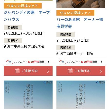
住まいの探検フェア
ジャパンディの家 オープ
住まいの探検フェア
ンハウス
バーのある家 オーナー様
宅見学会
開催期間
9月12日(土)～10月4日(日)
開催期間
9月26日(土)・27日(日)
開催場所
新潟市中央区姥ケ山完成宅
開催場所
新潟市西区オーナー様宅
QUOカード
円分
進呈中！
QUOカード
円分
進呈中！
1000
1000
ご来場予約
ご来場予約