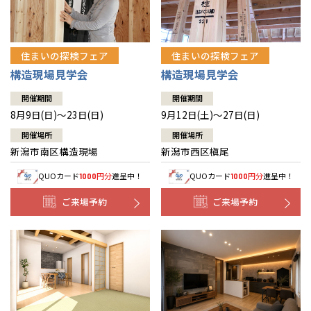
住まいの探検フェア
住まいの探検フェア
構造現場見学会
構造現場見学会
開催期間
開催期間
8月9日(日)～23日(日)
9月12日(土)～27日(日)
開催場所
開催場所
新潟市南区構造現場
新潟市西区槇尾
QUOカード
円分
進呈中！
QUOカード
円分
進呈中！
1000
1000
ご来場予約
ご来場予約