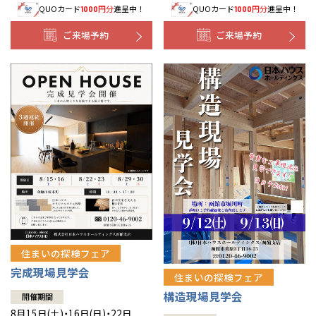
QUOカード
円分
進呈中！
QUOカード
円分
進呈中！
1000
1000
事業部紹介
ご来場予約
ご来場予約
IR情報
木材調達指針
グループ会社紹介
CMギャラリー
採用情報
住まいの探検フェア
完成現場見学会
住まいの探検フェア
構造現場見学会
開催期間
8月15日(土)・16日(日)・22日