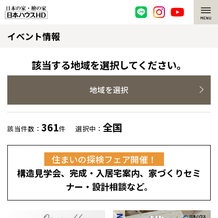
イベント情報
脱炭素・檜の家
環境にやさしい、脱炭素社会の住宅
選ばれる理由
該当する地域を選択してください。
檜・木造住宅
檜の魅力
地域を選択
耐震構造
檜の魅力 トップ
注文住宅
361
全国
該当件数：
件
選択中：
高耐久住宅
檜と日本人
注文住宅 トップ
施工事例
住まいの探検フェア開催！
高断熱・高気密の家
1000年を超えて生きる檜
グレートステージ
リフォーム
構造見学会、完成・入居宅案内、家づくりセミ
エネルギー自給自足
知られざる檜の効果・作用
クレステージ
リフォーム トップ
資産活用
ナー・設計相談など。
ZEH特集
檜の住まいデザイン
施工事例
リフォームメニュー
資産活用 トップ
買取サービス