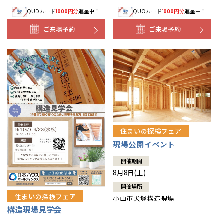
QUOカード
円分
進呈中！
QUOカード
円分
進呈中！
1000
1000
ご来場予約
ご来場予約
住まいの探検フェア
現場公開イベント
開催期間
8月8日(土)
開催場所
住まいの探検フェア
小山市犬塚構造現場
構造現場見学会