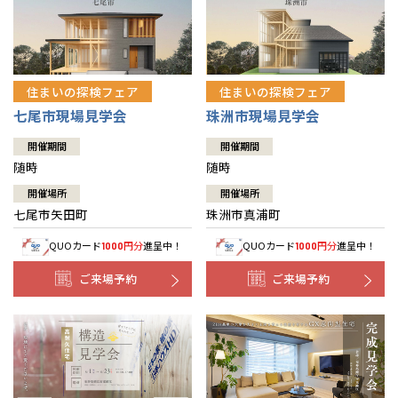
住まいの探検フェア
住まいの探検フェア
七尾市現場見学会
珠洲市現場見学会
開催期間
開催期間
随時
随時
開催場所
開催場所
七尾市矢田町
珠洲市真浦町
QUOカード
円分
進呈中！
QUOカード
円分
進呈中！
1000
1000
ご来場予約
ご来場予約