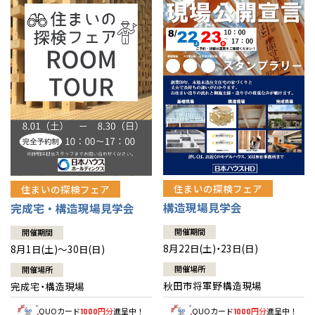
佐賀県
佐賀
栃木
奈良
愛媛
佐賀
※現住所のある都道府県以外の建築予定地の方でも
現住所の有るお近
茨城県
水戸
熊本県
熊本
くの展示場又は店舗にお問合せください。
移住の計画の方もご相談対
群馬
滋賀
鳥取
熊本
応します。お気軽にご相談ください。
栃木県
宇都宮
大分県
大分
小山
和歌山
島根
大分
宮崎県
宮崎
群馬県
群馬
伊勢崎
広島
宮崎
鹿児島県
鹿児島
山口
鹿児島
徳島
長崎
住まいの探検フェア
住まいの探検フェア
構造現場見学会
完成宅・構造現場見学会
高知
沖縄
開催期間
開催期間
8月22日(土)・23日(日)
8月1日(土)～30日(日)
開催場所
開催場所
秋田市将軍野構造現場
完成宅・構造現場
QUOカード
円分
進呈中！
QUOカード
円分
進呈中！
1000
1000