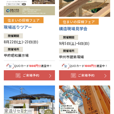
住まいの探検フェア
住まいの探検フェア
現場巡りツアー
構造現場見学会
開催期間
開催期間
8月22日(土)・23日(日)
9月5日(土)・6日(日)
開催場所
開催場所
甲府昭和展示場
甲州市建築現場
QUOカード
円分
進呈中！
QUOカード
円分
進呈中！
1000
1000
ご来場予約
ご来場予約