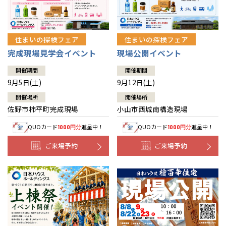
住まいの探検フェア
住まいの探検フェア
完成現場見学会イベント
現場公開イベント
開催期間
開催期間
9月5日(土)
9月12日(土)
開催場所
開催場所
佐野市柿平町完成現場
小山市西城南構造現場
QUOカード
円分
進呈中！
QUOカード
円分
進呈中！
1000
1000
ご来場予約
ご来場予約