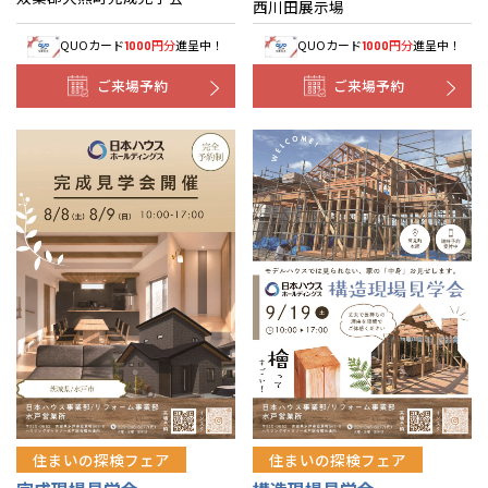
西川田展示場
QUOカード
円分
進呈中！
QUOカード
円分
進呈中！
1000
1000
ご来場予約
ご来場予約
住まいの探検フェア
住まいの探検フェア