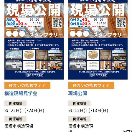
住まいの探検フェア
住まいの探検フェア
構造現場見学会
現場公開
開催期間
開催期間
8月22日(土)・23日(日)
9月12日(土)・13日(日)
開催場所
開催場所
須坂市構造現場
須坂市構造現
場 上田