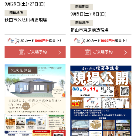
9月26日(土)・27日(日)
開催期間
開催場所
9月5日(土)・6日(日)
秋田市外旭川構造現場
開催場所
郡山市東原構造現場
QUOカード
円分
進呈中！
QUOカード
円分
進呈中！
1000
1000
ご来場予約
ご来場予約