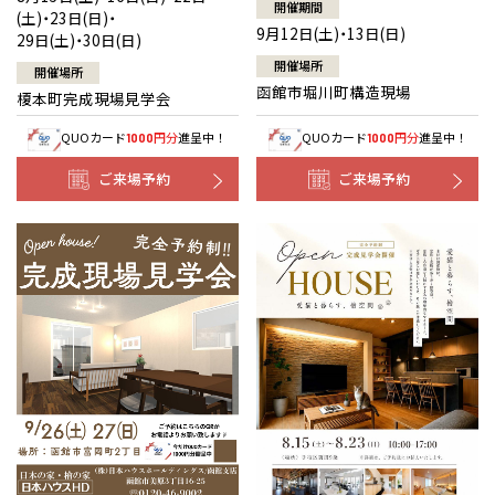
開催期間
(土)・23日(日)・
9月12日(土)・13日(日)
29日(土)・30日(日)
開催場所
開催場所
函館市堀川町構造現場
榎本町完成現場見学会
QUOカード
円分
進呈中！
QUOカード
円分
進呈中！
1000
1000
ご来場予約
ご来場予約