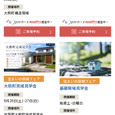
開催場所
大熊町構造現場
QUOカード
円分
進呈中！
QUOカード
円分
進呈中！
1000
1000
ご来場予約
ご来場予約
住まいの探検フェア
住まいの探検フェア
大熊町完成見学会
基礎現場見学会
開催期間
開催期間
9月26日(土)・27日(日)
毎週土・日曜日
開催場所
開催場所
双葉郡大熊町完成見学会