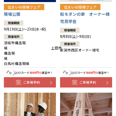
住まいの探検フェア
住まいの探検フェア
現場公開
和モダンの家 オーナー様
宅見学会
開催期間
9月19日(土)～23日(水・祝)
開催期間
8月8日(土)・9日(日)
開催場所
須坂市構造現
開催場所
場 上田市
新潟市西区オーナー様宅
構造現
場
白馬村構造現場
QUOカード
円分
進呈中！
QUOカード
円分
進呈中！
1000
1000
ご来場予約
ご来場予約