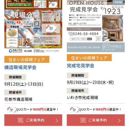
住まいの探検フェア
住まいの探検フェア
完成宅見学会
構造現場見学会
開催期間
開催期間
9月19日(土)～23日(水・祝)
9月12日(土)・13日(日)
開催場所
開催場所
いわき市完成現場
花巻市構造現場
QUOカード
円分
進呈中！
QUOカード
円分
進呈中！
1000
1000
ご来場予約
ご来場予約