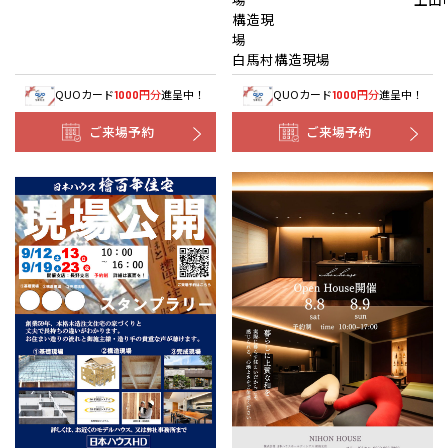
構造現
白馬村構造現場
QUOカード
円分
進呈中！
QUOカード
円分
進呈中！
1000
1000
ご来場予約
ご来場予約