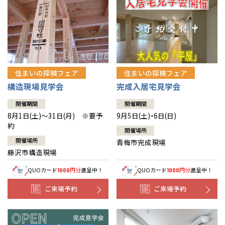
住まいの探検フェア
住まいの探検フェア
構造現場見学会
完成入居宅見学会
開催期間
開催期間
8月1日(土)～31日(月) ※要予
9月5日(土)・6日(日)
約
開催場所
開催場所
青梅市完成現場
藤沢市構造現場
QUOカード
円分
進呈中！
QUOカード
円分
進呈中！
1000
1000
ご来場予約
ご来場予約