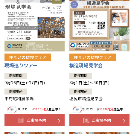
住まいの探検フェア
住まいの探検フェア
構造現場見学会
現場巡りツアー
開催期間
開催期間
8月1日(土)～30日(日)
9月26日(土)・27日(日)
開催場所
開催場所
塩尻市構造見学会
甲府昭和展示場
QUOカード
円分
進呈中！
QUOカード
円分
進呈中！
1000
1000
ご来場予約
ご来場予約