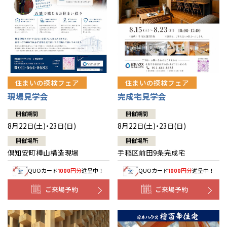
北海道
北海道
札幌
札幌
札幌
東北
東北
小樽
青森県
八戸
道央
青森
甲信越・北陸
甲信越・北陸
道央
苫小牧千歳
青森
小樽
新潟県
新潟
住まいの探検フェア
住まいの探検フェア
道北
秋田
新潟
関東
関東
秋田県
秋田
長岡
道北
旭川
現場見学会
完成宅見学会
東京都
世田谷
道南
岩手
山梨
東京
東海
東海
岩手県
盛岡
山梨県
甲府
開催期間
開催期間
道南
函館
八王子
北上
8月22日(土)・23日(日)
8月22日(土)・23日(日)
室蘭
愛知県
名古屋
道東
山形
長野
神奈川
愛知
近畿
近畿
長野県
長野
神奈川県
横浜
山形県
山形
開催場所
開催場所
豊橋
松本
道東
帯広
湘南
倶知安町樺山構造現場
手稲区前田9条完成宅
大阪府
大阪
釧路
宮城
富山
埼玉
岐阜
大阪
中国・四国
中国・四国
相模
宮城県
仙台
岐阜県
岐阜
富山県
富山
QUOカード
円分
進呈中！
QUOカード
円分
進呈中！
1000
1000
京都府
京都
埼玉県
埼玉
岡山県
岡山
福島県
郡山
福島
石川
千葉
静岡
京都
岡山
九州
九州
静岡県
静岡
石川県
金沢
ご来場予約
ご来場予約
所沢
福島
浜松
兵庫県
姫路
香川県
高松
いわき
福岡県
福岡
福井県
福井
福井
茨城
三重
兵庫
香川
福岡
千葉県
千葉
分譲マンション
会津
三重県
四日市
奈良県
奈良
柏
愛媛県
松山