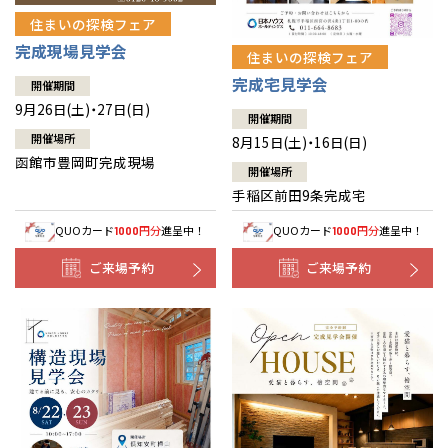
住まいの探検フェア
完成現場見学会
住まいの探検フェア
完成宅見学会
開催期間
9月26日(土)・27日(日)
開催期間
開催場所
8月15日(土)・16日(日)
函館市豊岡町完成現場
開催場所
手稲区前田9条完成宅
QUOカード
円分
進呈中！
QUOカード
円分
進呈中！
1000
1000
ご来場予約
ご来場予約
全国の展示場
お近くのイベント