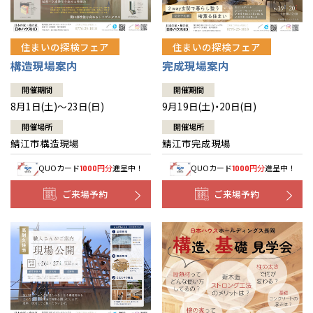
住まいの探検フェア
住まいの探検フェア
構造現場案内
完成現場案内
開催期間
開催期間
8月1日(土)～23日(日)
9月19日(土)・20日(日)
開催場所
開催場所
鯖江市構造現場
鯖江市完成現場
QUOカード
円分
進呈中！
QUOカード
円分
進呈中！
1000
1000
ご来場予約
ご来場予約