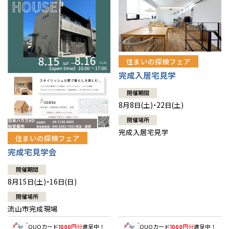
住まいの探検フェア
完成入居宅見学
開催期間
8月8日(土)・22日(土)
開催場所
完成入居宅見学
住まいの探検フェア
完成宅見学会
開催期間
8月15日(土)・16日(日)
開催場所
流山市完成現場
QUOカード
円分
進呈中！
QUOカード
円分
進呈中！
1000
1000