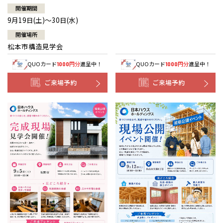
開催期間
9月19日(土)～30日(水)
開催場所
松本市構造見学会
QUOカード
円分
進呈中！
QUOカード
円分
進呈中！
1000
1000
ご来場予約
ご来場予約