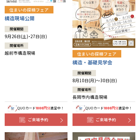
住まいの探検フェア
構造現場公開
開催期間
9月26日(土)・27日(日)
開催場所
越前市構造現場
住まいの探検フェア
構造・基礎見学会
開催期間
8月10日(月)～30日(日)
開催場所
長岡市内構造現場
QUOカード
円分
進呈中！
QUOカード
円分
進呈中！
1000
1000
ご来場予約
ご来場予約