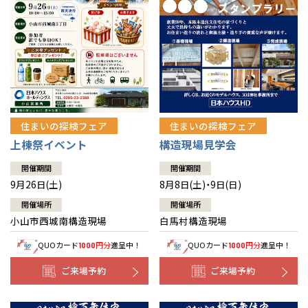
住まいの探検フェア
住まいの探検フェア
上棟祭イベント
構造現場見学会
開催期間
開催期間
9月26日(土)
8月8日(土)・9日(日)
開催場所
開催場所
小山市西城南構造現場
白馬村構造現場
QUOカード
円分
進呈中！
QUOカード
円分
進呈中！
1000
1000
ご来場予約
ご来場予約