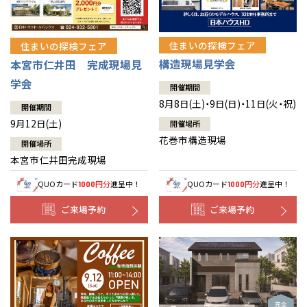
住まいの探検フェア
住まいの探検フェア
構造現場見学会
本宮市仁井田 完成現場見
学会
開催期間
8月8日(土)・9日(日)・11日(火・祝)
開催期間
9月12日(土)
開催場所
花巻市構造現場
開催場所
本宮市仁井田完成現場
QUOカード
円分
進呈中！
QUOカード
円分
進呈中！
1000
1000
ご来場予約
ご来場予約