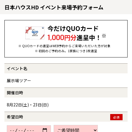
日本ハウスHD イベント来場予約フォーム
今だけQUOカード
※
1,000
円分
進呈中！
※ QUOカードの進呈はWEB予約からご来場いただいた方が対象
※ 初回のご予約のみ。1家族につき1枚進呈
イベント名
全国の展示場
お近くのイベント
展示場ツアー
北海道
北海道
開催日時
8月22日(土)・23日(日)
札幌
札幌
札幌
東北
東北
小樽
希望日時
必須
青森県
八戸
道央
青森
甲信越・北陸
甲信越・北陸
道央
苫小牧千歳
青森
小樽