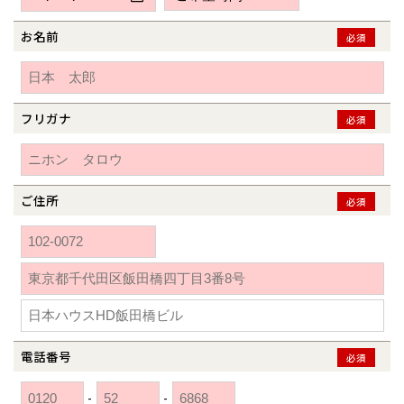
新潟県
新潟
道北
秋田
新潟
関東
関東
秋田県
秋田
長岡
道北
旭川
お名前
必須
東京都
世田谷
道南
岩手
山梨
東京
東海
東海
岩手県
盛岡
山梨県
甲府
道南
函館
八王子
北上
室蘭
愛知県
名古屋
道東
山形
長野
神奈川
愛知
近畿
近畿
長野県
長野
神奈川県
横浜
山形県
山形
豊橋
フリガナ
松本
必須
道東
帯広
湘南
大阪府
大阪
釧路
宮城
富山
埼玉
岐阜
大阪
中国・四国
中国・四国
相模
宮城県
仙台
岐阜県
岐阜
富山県
富山
京都府
京都
埼玉県
埼玉
岡山県
岡山
福島県
郡山
福島
石川
千葉
静岡
京都
岡山
九州
九州
静岡県
静岡
石川県
金沢
ご住所
必須
所沢
福島
浜松
兵庫県
姫路
香川県
高松
いわき
福岡県
福岡
福井県
福井
福井
茨城
三重
兵庫
香川
福岡
千葉県
千葉
分譲マンション
会津
三重県
四日市
奈良県
奈良
柏
愛媛県
松山
佐賀県
佐賀
栃木
奈良
愛媛
佐賀
※現住所のある都道府県以外の建築予定地の方でも
現住所の有るお近
茨城県
水戸
熊本県
熊本
くの展示場又は店舗にお問合せください。
移住の計画の方もご相談対
群馬
滋賀
鳥取
熊本
応します。お気軽にご相談ください。
栃木県
宇都宮
大分県
大分
小山
電話番号
必須
和歌山
島根
大分
宮崎県
宮崎
群馬県
群馬
-
-