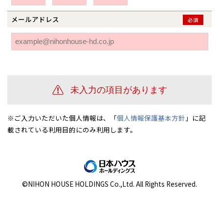
伊勢崎
広島
宮崎
鹿児島県
鹿児島
メールアドレス
必須
山口
鹿児島
徳島
長崎
高知
沖縄
※ご入力いただいた個人情報は、「
個人情報保護基本方針
」に記
載されている利用目的にのみ利用します。
©NIHON HOUSE HOLDINGS Co.,Ltd. All Rights Reserved.