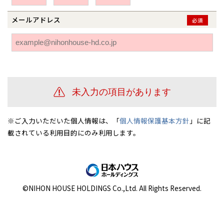
伊勢崎
広島
宮崎
鹿児島県
鹿児島
メールアドレス
必須
山口
鹿児島
徳島
長崎
高知
沖縄
※ご入力いただいた個人情報は、「
個人情報保護基本方針
」に記
載されている利用目的にのみ利用します。
©NIHON HOUSE HOLDINGS Co.,Ltd. All Rights Reserved.