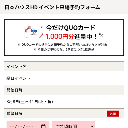
日本ハウスHD イベント来場予約フォーム
今だけQUOカード
※
1,000
円分
進呈中！
※ QUOカードの進呈はWEB予約からご来場いただいた方が対象
※ 初回のご予約のみ。1家族につき1枚進呈
イベント名
全国の展示場
お近くのイベント
縁日イベント
北海道
北海道
開催日時
8月8日(土)～11日(火・祝)
札幌
札幌
札幌
東北
東北
小樽
希望日時
必須
青森県
八戸
道央
青森
甲信越・北陸
甲信越・北陸
道央
苫小牧千歳
青森
小樽