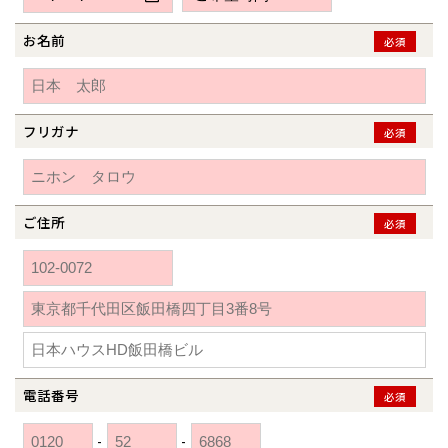
新潟県
新潟
道北
秋田
新潟
関東
関東
秋田県
秋田
長岡
道北
旭川
お名前
必須
東京都
世田谷
道南
岩手
山梨
東京
東海
東海
岩手県
盛岡
山梨県
甲府
道南
函館
八王子
北上
室蘭
愛知県
名古屋
道東
山形
長野
神奈川
愛知
近畿
近畿
長野県
長野
神奈川県
横浜
山形県
山形
豊橋
フリガナ
松本
必須
道東
帯広
湘南
大阪府
大阪
釧路
宮城
富山
埼玉
岐阜
大阪
中国・四国
中国・四国
相模
宮城県
仙台
岐阜県
岐阜
富山県
富山
京都府
京都
埼玉県
埼玉
岡山県
岡山
福島県
郡山
福島
石川
千葉
静岡
京都
岡山
九州
九州
静岡県
静岡
石川県
金沢
ご住所
必須
所沢
福島
浜松
兵庫県
姫路
香川県
高松
いわき
福岡県
福岡
福井県
福井
福井
茨城
三重
兵庫
香川
福岡
千葉県
千葉
分譲マンション
会津
三重県
四日市
奈良県
奈良
柏
愛媛県
松山
佐賀県
佐賀
栃木
奈良
愛媛
佐賀
※現住所のある都道府県以外の建築予定地の方でも
現住所の有るお近
茨城県
水戸
熊本県
熊本
くの展示場又は店舗にお問合せください。
移住の計画の方もご相談対
群馬
滋賀
鳥取
熊本
応します。お気軽にご相談ください。
栃木県
宇都宮
大分県
大分
小山
電話番号
必須
和歌山
島根
大分
宮崎県
宮崎
群馬県
群馬
-
-