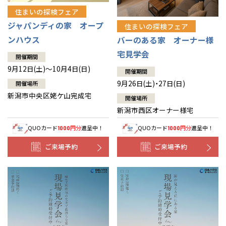
住まいの探検フェア
ジャパンディの家 オープ
住まいの探検フェア
ンハウス
バーのある家 オーナー様
宅見学会
開催期間
9月12日(土)～10月4日(日)
開催期間
9月26日(土)・27日(日)
開催場所
新潟市中央区姥ケ山完成宅
開催場所
新潟市西区オーナー様宅
QUOカード
円分
進呈中！
QUOカード
円分
進呈中！
1000
1000
ご来場予約
ご来場予約