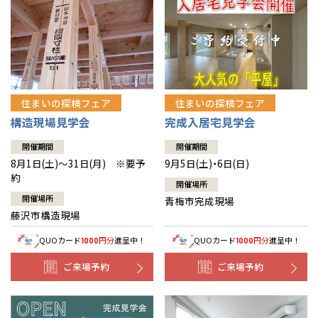
住まいの探検フェア
住まいの探検フェア
構造現場見学会
完成入居宅見学会
開催期間
開催期間
8月1日(土)～31日(月) ※要予
9月5日(土)・6日(日)
約
開催場所
開催場所
青梅市完成現場
藤沢市構造現場
QUOカード
円分
進呈中！
QUOカード
円分
進呈中！
1000
1000
ご来場予約
ご来場予約