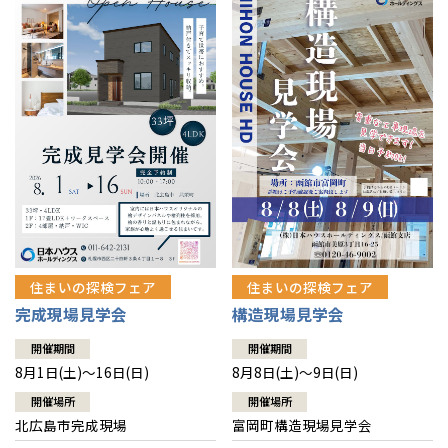
感謝訪問・長期保証
理想の木材「檜」
平屋の家
選ばれる理由
賃貸併用住宅のメリット
分譲住宅・土地
直営工事
外観・インテリア集
リフォームの流れ
安心のサポートシステム
分譲マンション
1メーターモジュール
WEB住宅展示場
介護保険利用で快適リフォーム
商品紹介
分譲マンション トップ
トランクルーム
冷暖房標準装備
暮らし方提案
展示場案内
ワザックとは
会社情報
24時間対応コールセンター
住まいのコラム
高い信頼性
会社情報 トップ
お問い合わせ
デザイン賞各種受賞
住まいのお手入れ集
安心の管理体制
住まいの探検フェア
住まいの探検フェア
ニュースリリース
会員サイト
完成現場見学会
構造現場見学会
セントラルヒーティング
ギャラリー
代表ごあいさつ
開催期間
開催期間
8月1日(土)～16日(日)
8月8日(土)～9日(日)
企業理念
開催場所
開催場所
北広島市完成現場
富岡町構造現場見学会
会社概要