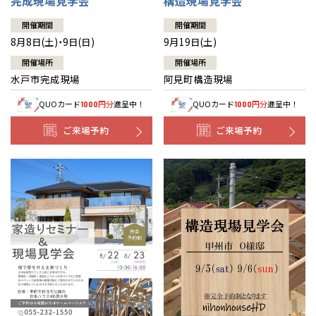
完成現場見学会
構造現場見学会
開催期間
開催期間
8月8日(土)・9日(日)
9月19日(土)
開催場所
開催場所
水戸市完成現場
阿見町構造現場
QUOカード
円分
進呈中！
QUOカード
円分
進呈中！
1000
1000
ご来場予約
ご来場予約