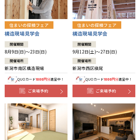
住まいの探検フェア
住まいの探検フェア
構造現場見学会
構造現場見学会
開催期間
開催期間
8月9日(日)～23日(日)
9月12日(土)～27日(日)
開催場所
開催場所
新潟市南区構造現場
新潟市西区槇尾
QUOカード
円分
進呈中！
QUOカード
円分
進呈中！
1000
1000
ご来場予約
ご来場予約