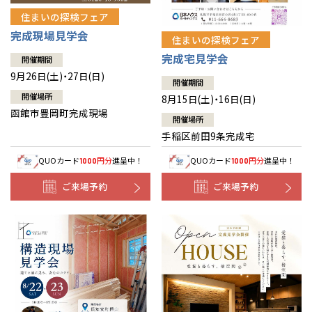
住まいの探検フェア
完成現場見学会
住まいの探検フェア
完成宅見学会
開催期間
9月26日(土)・27日(日)
開催期間
開催場所
8月15日(土)・16日(日)
函館市豊岡町完成現場
開催場所
手稲区前田9条完成宅
QUOカード
円分
進呈中！
QUOカード
円分
進呈中！
1000
1000
ご来場予約
ご来場予約
全国の展示場
お近くのイベント