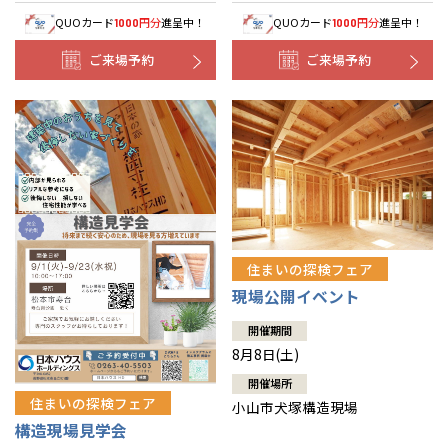
QUOカード
円分
進呈中！
QUOカード
円分
進呈中！
1000
1000
ご来場予約
ご来場予約
住まいの探検フェア
現場公開イベント
開催期間
8月8日(土)
開催場所
住まいの探検フェア
小山市犬塚構造現場
構造現場見学会