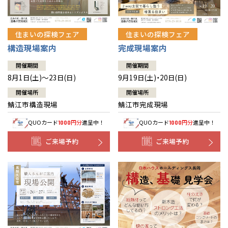
住まいの探検フェア
住まいの探検フェア
構造現場案内
完成現場案内
開催期間
開催期間
8月1日(土)～23日(日)
9月19日(土)・20日(日)
開催場所
開催場所
鯖江市構造現場
鯖江市完成現場
QUOカード
円分
進呈中！
QUOカード
円分
進呈中！
1000
1000
ご来場予約
ご来場予約