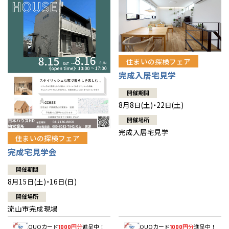
住まいの探検フェア
完成入居宅見学
開催期間
8月8日(土)・22日(土)
開催場所
完成入居宅見学
住まいの探検フェア
完成宅見学会
開催期間
8月15日(土)・16日(日)
開催場所
流山市完成現場
QUOカード
円分
進呈中！
QUOカード
円分
進呈中！
1000
1000