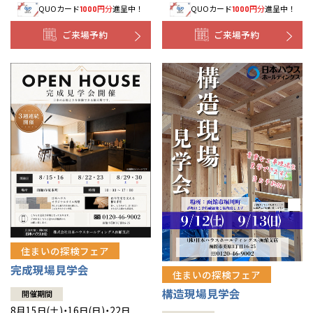
QUOカード
円分
進呈中！
QUOカード
円分
進呈中！
1000
1000
事業部紹介
ご来場予約
ご来場予約
IR情報
木材調達指針
グループ会社紹介
CMギャラリー
採用情報
住まいの探検フェア
完成現場見学会
住まいの探検フェア
構造現場見学会
開催期間
8月15日(土)・16日(日)・22日