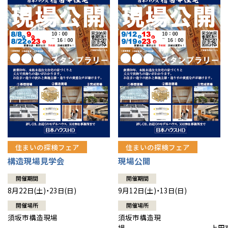
住まいの探検フェア
住まいの探検フェア
構造現場見学会
現場公開
開催期間
開催期間
8月22日(土)・23日(日)
9月12日(土)・13日(日)
開催場所
開催場所
須坂市構造現場
須坂市構造現
場 上田