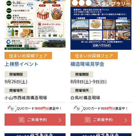
住まいの探検フェア
住まいの探検フェア
上棟祭イベント
構造現場見学会
開催期間
開催期間
9月26日(土)
8月8日(土)・9日(日)
開催場所
開催場所
小山市西城南構造現場
白馬村構造現場
QUOカード
円分
進呈中！
QUOカード
円分
進呈中！
1000
1000
ご来場予約
ご来場予約