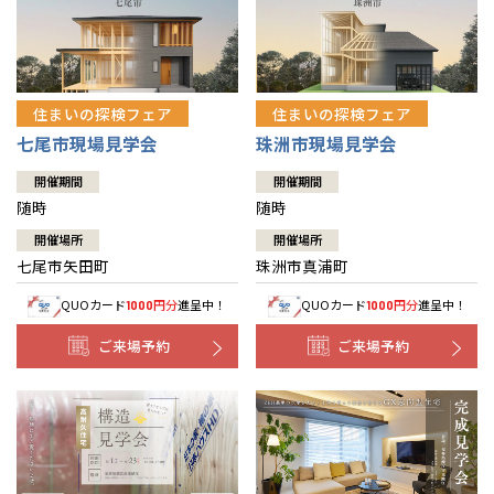
住まいの探検フェア
住まいの探検フェア
七尾市現場見学会
珠洲市現場見学会
開催期間
開催期間
随時
随時
開催場所
開催場所
七尾市矢田町
珠洲市真浦町
QUOカード
円分
進呈中！
QUOカード
円分
進呈中！
1000
1000
ご来場予約
ご来場予約