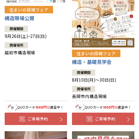
住まいの探検フェア
構造現場公開
開催期間
9月26日(土)・27日(日)
開催場所
越前市構造現場
住まいの探検フェア
構造・基礎見学会
開催期間
8月10日(月)～30日(日)
開催場所
長岡市内構造現場
QUOカード
円分
進呈中！
QUOカード
円分
進呈中！
1000
1000
ご来場予約
ご来場予約