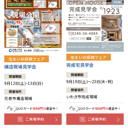
住まいの探検フェア
住まいの探検フェア
完成宅見学会
構造現場見学会
開催期間
開催期間
9月19日(土)～23日(水・祝)
9月12日(土)・13日(日)
開催場所
開催場所
いわき市完成現場
花巻市構造現場
QUOカード
円分
進呈中！
QUOカード
円分
進呈中！
1000
1000
ご来場予約
ご来場予約