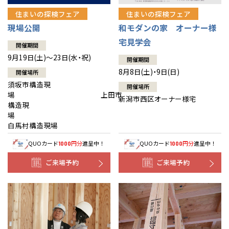
住まいの探検フェア
住まいの探検フェア
現場公開
和モダンの家 オーナー様
宅見学会
開催期間
9月19日(土)～23日(水・祝)
開催期間
8月8日(土)・9日(日)
開催場所
須坂市構造現
開催場所
場 上田市
新潟市西区オーナー様宅
構造現
場
白馬村構造現場
QUOカード
円分
進呈中！
QUOカード
円分
進呈中！
1000
1000
ご来場予約
ご来場予約