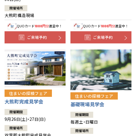
開催場所
大熊町構造現場
QUOカード
円分
進呈中！
QUOカード
円分
進呈中！
1000
1000
ご来場予約
ご来場予約
住まいの探検フェア
住まいの探検フェア
大熊町完成見学会
基礎現場見学会
開催期間
開催期間
9月26日(土)・27日(日)
毎週土・日曜日
開催場所
開催場所
双葉郡大熊町完成見学会