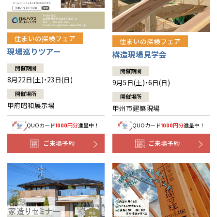
住まいの探検フェア
住まいの探検フェア
現場巡りツアー
構造現場見学会
開催期間
開催期間
8月22日(土)・23日(日)
9月5日(土)・6日(日)
開催場所
開催場所
甲府昭和展示場
甲州市建築現場
QUOカード
円分
進呈中！
QUOカード
円分
進呈中！
1000
1000
ご来場予約
ご来場予約