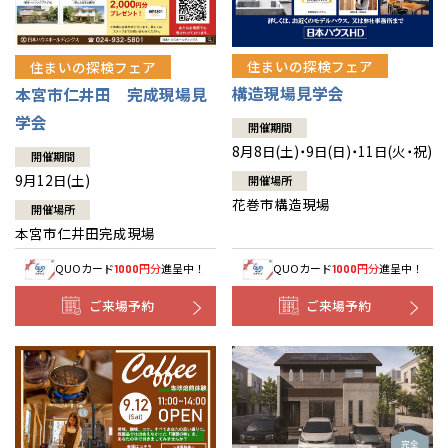
住まいの探検フェア
住まいの探検フェア
構造現場見学会
本宮市仁井田 完成現場見
学会
開催期間
8月8日(土)・9日(日)・11日(火・祝)
開催期間
9月12日(土)
開催場所
花巻市構造現場
開催場所
本宮市仁井田完成現場
QUOカード
円分
進呈中！
QUOカード
円分
進呈中！
1000
1000
ご来場予約
ご来場予約