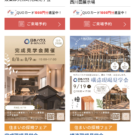
西川田展示場
QUOカード
円分
進呈中！
QUOカード
円分
進呈中！
1000
1000
ご来場予約
ご来場予約
住まいの探検フェア
住まいの探検フェア