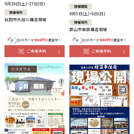
9月26日(土)・27日(日)
開催期間
開催場所
9月5日(土)・6日(日)
秋田市外旭川構造現場
開催場所
郡山市東原構造現場
QUOカード
円分
進呈中！
QUOカード
円分
進呈中！
1000
1000
ご来場予約
ご来場予約