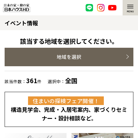
イベント情報
脱炭素・檜の家
環境にやさしい、脱炭素社会の住宅
選ばれる理由
該当する地域を選択してください。
檜・木造住宅
檜の魅力
地域を選択
耐震構造
檜の魅力 トップ
注文住宅
361
全国
該当件数：
件
選択中：
高耐久住宅
檜と日本人
注文住宅 トップ
施工事例
住まいの探検フェア開催！
高断熱・高気密の家
1000年を超えて生きる檜
グレートステージ
リフォーム
構造見学会、完成・入居宅案内、家づくりセミ
エネルギー自給自足
知られざる檜の効果・作用
クレステージ
リフォーム トップ
資産活用
ナー・設計相談など。
ZEH特集
檜の住まいデザイン
施工事例
リフォームメニュー
資産活用 トップ
買取サービス