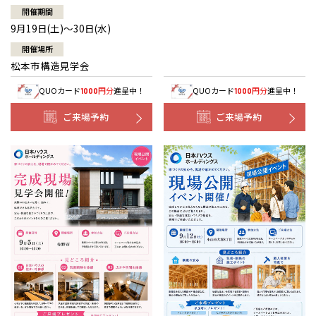
開催期間
9月19日(土)～30日(水)
開催場所
松本市構造見学会
QUOカード
円分
進呈中！
QUOカード
円分
進呈中！
1000
1000
ご来場予約
ご来場予約