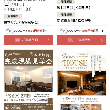
開催期間
(土)・23日(日)・
9月12日(土)・13日(日)
29日(土)・30日(日)
開催場所
開催場所
函館市堀川町構造現場
榎本町完成現場見学会
QUOカード
円分
進呈中！
QUOカード
円分
進呈中！
1000
1000
ご来場予約
ご来場予約