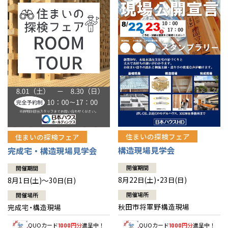
佐賀県
佐賀
栃木
奈良
愛媛
佐賀
※現住所のある都道府県以外の建築予定地の方でも
現住所の有るお近
茨城県
水戸
熊本県
熊本
くの展示場又は店舗にお問合せください。
移住の計画の方もご相談対
群馬
滋賀
鳥取
熊本
応します。お気軽にご相談ください。
栃木県
宇都宮
大分県
大分
小山
和歌山
島根
大分
宮崎県
宮崎
群馬県
群馬
伊勢崎
広島
宮崎
鹿児島県
鹿児島
山口
鹿児島
徳島
長崎
住まいの探検フェア
住まいの探検フェア
構造現場見学会
完成宅・構造現場見学会
高知
沖縄
開催期間
開催期間
8月22日(土)・23日(日)
8月1日(土)～30日(日)
開催場所
開催場所
秋田市将軍野構造現場
完成宅・構造現場
QUOカード
円分
進呈中！
QUOカード
円分
進呈中！
1000
1000