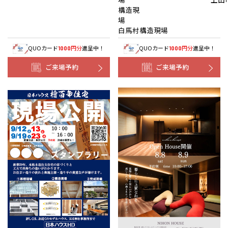
構造現
白馬村構造現場
QUOカード
円分
進呈中！
QUOカード
円分
進呈中！
1000
1000
ご来場予約
ご来場予約