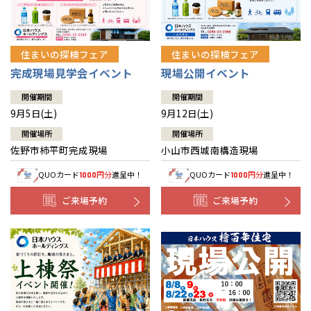
住まいの探検フェア
住まいの探検フェア
完成現場見学会イベント
現場公開イベント
開催期間
開催期間
9月5日(土)
9月12日(土)
開催場所
開催場所
佐野市柿平町完成現場
小山市西城南構造現場
QUOカード
円分
進呈中！
QUOカード
円分
進呈中！
1000
1000
ご来場予約
ご来場予約