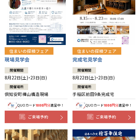
北海道
北海道
札幌
札幌
札幌
東北
東北
小樽
青森県
八戸
道央
青森
甲信越・北陸
甲信越・北陸
道央
苫小牧千歳
青森
小樽
新潟県
新潟
住まいの探検フェア
住まいの探検フェア
道北
秋田
新潟
関東
関東
秋田県
秋田
長岡
道北
旭川
現場見学会
完成宅見学会
東京都
世田谷
道南
岩手
山梨
東京
東海
東海
岩手県
盛岡
山梨県
甲府
開催期間
開催期間
道南
函館
八王子
北上
8月22日(土)・23日(日)
8月22日(土)・23日(日)
室蘭
愛知県
名古屋
道東
山形
長野
神奈川
愛知
近畿
近畿
長野県
長野
神奈川県
横浜
山形県
山形
開催場所
開催場所
豊橋
松本
道東
帯広
湘南
倶知安町樺山構造現場
手稲区前田9条完成宅
大阪府
大阪
釧路
宮城
富山
埼玉
岐阜
大阪
中国・四国
中国・四国
相模
宮城県
仙台
岐阜県
岐阜
富山県
富山
QUOカード
円分
進呈中！
QUOカード
円分
進呈中！
1000
1000
京都府
京都
埼玉県
埼玉
岡山県
岡山
福島県
郡山
福島
石川
千葉
静岡
京都
岡山
九州
九州
静岡県
静岡
石川県
金沢
ご来場予約
ご来場予約
所沢
福島
浜松
兵庫県
姫路
香川県
高松
いわき
福岡県
福岡
福井県
福井
福井
茨城
三重
兵庫
香川
福岡
千葉県
千葉
分譲マンション
会津
三重県
四日市
奈良県
奈良
柏
愛媛県
松山