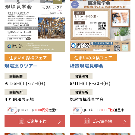
住まいの探検フェア
住まいの探検フェア
構造現場見学会
現場巡りツアー
開催期間
開催期間
8月1日(土)～30日(日)
9月26日(土)・27日(日)
開催場所
開催場所
塩尻市構造見学会
甲府昭和展示場
QUOカード
円分
進呈中！
QUOカード
円分
進呈中！
1000
1000
ご来場予約
ご来場予約