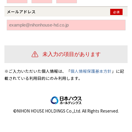
伊勢崎
広島
宮崎
鹿児島県
鹿児島
メールアドレス
必須
山口
鹿児島
徳島
長崎
高知
沖縄
※ご入力いただいた個人情報は、「
個人情報保護基本方針
」に記
載されている利用目的にのみ利用します。
©NIHON HOUSE HOLDINGS Co.,Ltd. All Rights Reserved.