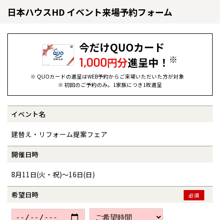
日本ハウスHD イベント来場予約フォーム
今だけQUOカード
※
1,000
円分
進呈中！
※ QUOカードの進呈はWEB予約からご来場いただいた方が対象
※ 初回のご予約のみ。1家族につき1枚進呈
イベント名
全国の展示場
お近くのイベント
建替え・リフォーム提案フェア
北海道
北海道
開催日時
8月11日(火・祝)～16日(日)
札幌
札幌
札幌
東北
東北
小樽
希望日時
必須
青森県
八戸
道央
青森
甲信越・北陸
甲信越・北陸
道央
苫小牧千歳
青森
小樽