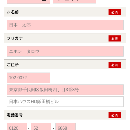
新潟県
新潟
道北
秋田
新潟
関東
関東
秋田県
秋田
長岡
道北
旭川
お名前
必須
東京都
世田谷
道南
岩手
山梨
東京
東海
東海
岩手県
盛岡
山梨県
甲府
道南
函館
八王子
北上
室蘭
愛知県
名古屋
道東
山形
長野
神奈川
愛知
近畿
近畿
長野県
長野
神奈川県
横浜
山形県
山形
豊橋
フリガナ
松本
必須
道東
帯広
湘南
大阪府
大阪
釧路
宮城
富山
埼玉
岐阜
大阪
中国・四国
中国・四国
相模
宮城県
仙台
岐阜県
岐阜
富山県
富山
京都府
京都
埼玉県
埼玉
岡山県
岡山
福島県
郡山
福島
石川
千葉
静岡
京都
岡山
九州
九州
静岡県
静岡
石川県
金沢
ご住所
必須
所沢
福島
浜松
兵庫県
姫路
香川県
高松
いわき
福岡県
福岡
福井県
福井
福井
茨城
三重
兵庫
香川
福岡
千葉県
千葉
分譲マンション
会津
三重県
四日市
奈良県
奈良
柏
愛媛県
松山
佐賀県
佐賀
栃木
奈良
愛媛
佐賀
※現住所のある都道府県以外の建築予定地の方でも
現住所の有るお近
茨城県
水戸
熊本県
熊本
くの展示場又は店舗にお問合せください。
移住の計画の方もご相談対
群馬
滋賀
鳥取
熊本
応します。お気軽にご相談ください。
栃木県
宇都宮
大分県
大分
小山
電話番号
必須
和歌山
島根
大分
宮崎県
宮崎
群馬県
群馬
-
-