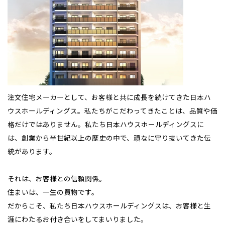
感謝訪問・長期保証
理想の木材「檜」
平屋の家
選ばれる理由
賃貸併用住宅のメリット
分譲住宅・土地
直営工事
外観・インテリア集
リフォームの流れ
安心のサポートシステム
分譲マンション
1メーターモジュール
WEB住宅展示場
介護保険利用で快適リフォーム
商品紹介
分譲マンション トップ
トランクルーム
冷暖房標準装備
暮らし方提案
展示場案内
ワザックとは
会社情報
注文住宅メーカーとして、お客様と共に成長を続けてきた日本ハ
ウスホールディングス。私たちがこだわってきたことは、品質や価
24時間対応コールセンター
住まいのコラム
高い信頼性
会社情報 トップ
お問い合わせ
格だけではありません。私たち日本ハウスホールディングスに
は、創業から半世紀以上の歴史の中で、頑なに守り抜いてきた伝
デザイン賞各種受賞
住まいのお手入れ集
安心の管理体制
ニュースリリース
会員サイト
統があります。
セントラルヒーティング
ギャラリー
代表ごあいさつ
それは、お客様との信頼関係。
住まいは、一生の買物です。
企業理念
だからこそ、私たち日本ハウスホールディングスは、お客様と生
涯にわたるお付き合いをしてまいりました。
会社概要