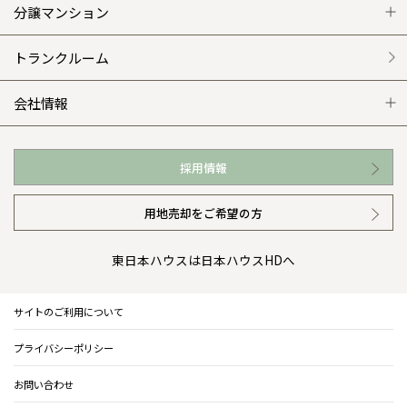
平屋の家
リフォームの流れ
安心のサポートシステム
分譲マンション
外観・インテリア集
介護保険利用で快適リフォーム
商品紹介
分譲マンション トップ
トランクルーム
WEB住宅展示場
カタログ請求（無料）
展示場案内
ワザックとは
会社情報
お近くの展示場
高い信頼性
会社情報 トップ
採用情報
イベント情報
安心の管理体制
ニュースリリース
用地売却をご希望の方
カタログ請求（無料）
ギャラリー
代表ごあいさつ
東日本ハウスは日本ハウスHDへ
暮らし方提案
企業理念
サイトのご利用について
住まいのコラム
会社概要
プライバシーポリシー
住まいのお手入れ集
事業部紹介
お問い合わせ