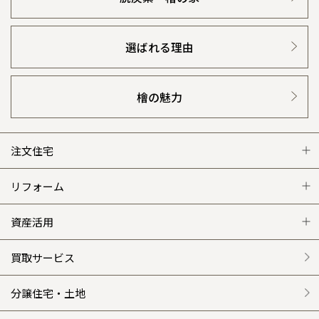
選ばれる理由
檜の魅力
注文住宅
注文住宅 トップ
リフォーム
グレートステージ
リフォーム トップ
資産活用
クレステージ
リフォームメニュー
資産活用 トップ
買取サービス
施工事例
選ばれる理由
賃貸併用住宅のメリット
分譲住宅・土地