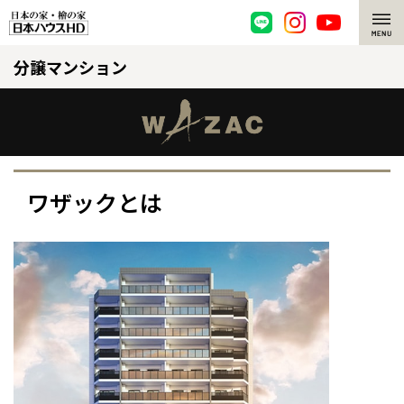
分譲マンション
脱炭素・檜の家
環境にやさしい、脱炭素社会の住宅
選ばれる理由
檜・木造住宅
檜の魅力
ワザックとは
耐震構造
檜の魅力 トップ
注文住宅
高耐久住宅
檜と日本人
注文住宅 トップ
施工事例
高断熱・高気密の家
1000年を超えて生きる檜
グレートステージ
リフォーム
エネルギー自給自足
知られざる檜の効果・作用
クレステージ
リフォーム トップ
資産活用
ZEH特集
檜の住まいデザイン
施工事例
リフォームメニュー
資産活用 トップ
買取サービス