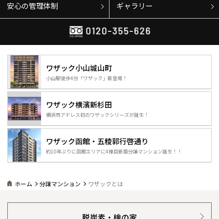
安心の管理体制
ギャラリー
ワザック
小山城山町
小山駅徒歩4分
「ワザック」新登場！
ワザック
横濱新杉田
横浜市アドレス初の
ワザックシリーズが誕生！
ワザック函館・
五稜郭行啓通り
約10年ぶりに函館エリアに4棟目新築分譲マンション誕生！！
ホーム
分譲マンション
ワザックとは
脱炭素・檜の家