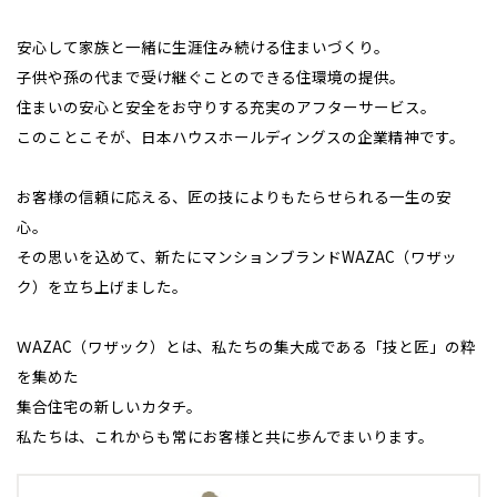
事業部紹介
安心して家族と一緒に生涯住み続ける住まいづくり。
子供や孫の代まで受け継ぐことのできる住環境の提供。
IR情報
住まいの安心と安全をお守りする充実のアフターサービス。
全国の展示場
お近くのイベント
このことこそが、日本ハウスホールディングスの企業精神です。
木材調達指針
お客様の信頼に応える、匠の技によりもたらせられる一生の安
北海道
北海道
グループ会社紹介
心。
札幌
札幌
札幌
東北
東北
その思いを込めて、新たにマンションブランドWAZAC（ワザッ
CMギャラリー
小樽
ク）を立ち上げました。
青森県
八戸
道央
青森
甲信越・北陸
甲信越・北陸
道央
苫小牧千歳
採用情報
青森
小樽
ＷAZAC（ワザック）とは、私たちの集大成である「技と匠」の粋
新潟県
新潟
道北
秋田
新潟
関東
関東
秋田県
秋田
を集めた
長岡
道北
旭川
集合住宅の新しいカタチ。
東京都
世田谷
道南
岩手
山梨
東京
東海
東海
岩手県
盛岡
山梨県
甲府
道南
函館
私たちは、これからも常にお客様と共に歩んでまいります。
八王子
北上
室蘭
愛知県
名古屋
道東
山形
長野
神奈川
愛知
近畿
近畿
長野県
長野
神奈川県
横浜
山形県
山形
豊橋