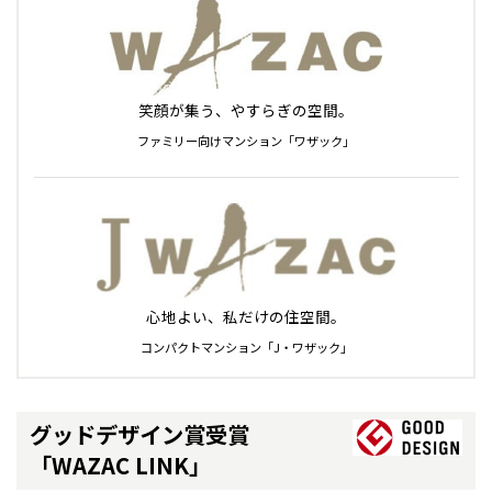
松本
道東
帯広
湘南
大阪府
大阪
釧路
宮城
富山
埼玉
岐阜
大阪
中国・四国
中国・四国
相模
宮城県
仙台
岐阜県
岐阜
富山県
富山
京都府
京都
埼玉県
埼玉
岡山県
岡山
福島県
郡山
福島
石川
千葉
静岡
京都
岡山
九州
九州
静岡県
静岡
石川県
金沢
所沢
福島
笑顔が集う、やすらぎの空間。
浜松
兵庫県
姫路
香川県
高松
いわき
福岡県
福岡
福井県
福井
福井
茨城
三重
兵庫
香川
福岡
ファミリー向けマンション「ワザック」
千葉県
千葉
分譲マンション
会津
三重県
四日市
奈良県
奈良
柏
愛媛県
松山
佐賀県
佐賀
栃木
奈良
愛媛
佐賀
※現住所のある都道府県以外の建築予定地の方でも
現住所の有るお近
茨城県
水戸
熊本県
熊本
くの展示場又は店舗にお問合せください。
移住の計画の方もご相談対
群馬
滋賀
鳥取
熊本
応します。お気軽にご相談ください。
栃木県
宇都宮
大分県
大分
小山
和歌山
島根
大分
心地よい、私だけの住空間。
宮崎県
宮崎
群馬県
群馬
コンパクトマンション「J・ワザック」
伊勢崎
広島
宮崎
鹿児島県
鹿児島
山口
鹿児島
グッドデザイン賞受賞
「WAZAC LINK」
徳島
長崎