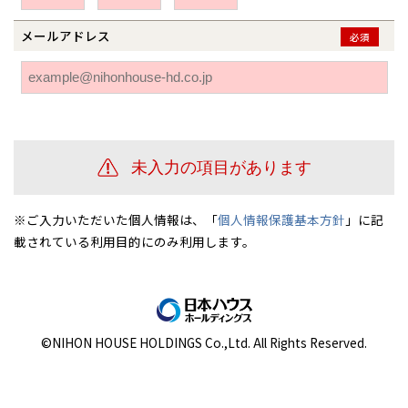
伊勢崎
広島
宮崎
鹿児島県
鹿児島
メールアドレス
必須
山口
鹿児島
徳島
長崎
高知
沖縄
※ご入力いただいた個人情報は、「
個人情報保護基本方針
」に記
載されている利用目的にのみ利用します。
©NIHON HOUSE HOLDINGS Co.,Ltd. All Rights Reserved.