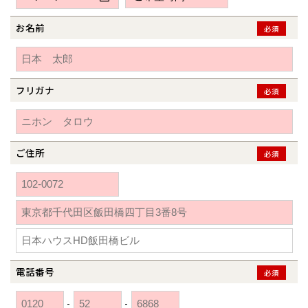
新潟県
新潟
道北
秋田
新潟
関東
関東
秋田県
秋田
長岡
道北
旭川
お名前
必須
東京都
世田谷
道南
岩手
山梨
東京
東海
東海
岩手県
盛岡
山梨県
甲府
道南
函館
八王子
北上
室蘭
愛知県
名古屋
道東
山形
長野
神奈川
愛知
近畿
近畿
長野県
長野
神奈川県
横浜
山形県
山形
豊橋
フリガナ
松本
必須
道東
帯広
湘南
大阪府
大阪
釧路
宮城
富山
埼玉
岐阜
大阪
中国・四国
中国・四国
相模
宮城県
仙台
岐阜県
岐阜
富山県
富山
京都府
京都
埼玉県
埼玉
岡山県
岡山
福島県
郡山
福島
石川
千葉
静岡
京都
岡山
九州
九州
静岡県
静岡
石川県
金沢
ご住所
必須
所沢
福島
浜松
兵庫県
姫路
香川県
高松
いわき
福岡県
福岡
福井県
福井
福井
茨城
三重
兵庫
香川
福岡
千葉県
千葉
分譲マンション
会津
三重県
四日市
奈良県
奈良
柏
愛媛県
松山
佐賀県
佐賀
栃木
奈良
愛媛
佐賀
※現住所のある都道府県以外の建築予定地の方でも
現住所の有るお近
茨城県
水戸
熊本県
熊本
くの展示場又は店舗にお問合せください。
移住の計画の方もご相談対
群馬
滋賀
鳥取
熊本
応します。お気軽にご相談ください。
栃木県
宇都宮
大分県
大分
小山
電話番号
必須
和歌山
島根
大分
宮崎県
宮崎
群馬県
群馬
-
-