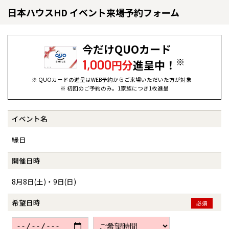
日本ハウスHD イベント来場予約フォーム
今だけQUOカード
※
1,000
円分
進呈中！
※ QUOカードの進呈はWEB予約からご来場いただいた方が対象
※ 初回のご予約のみ。1家族につき1枚進呈
イベント名
全国の展示場
お近くのイベント
縁日
北海道
北海道
開催日時
8月8日(土)・9日(日)
札幌
札幌
札幌
東北
東北
小樽
希望日時
必須
青森県
八戸
道央
青森
甲信越・北陸
甲信越・北陸
道央
苫小牧千歳
青森
小樽