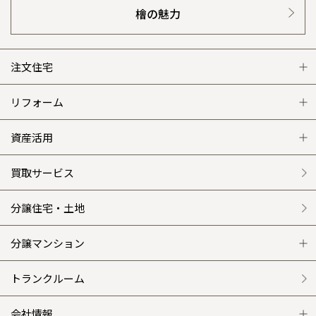
檜の魅力
注文住宅
注文住宅 トップ
リフォーム
グレートステージ
リフォーム トップ
資産活用
クレステージ
リフォームメニュー
資産活用 トップ
買取サービス
施工事例
選ばれる理由
賃貸併用住宅のメリット
分譲住宅・土地
平屋の家
リフォームの流れ
安心のサポートシステム
分譲マンション
外観・インテリア集
介護保険利用で快適リフォーム
商品紹介
分譲マンション トップ
トランクルーム
WEB住宅展示場
カタログ請求（無料）
展示場案内
ワザックとは
会社情報