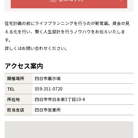
札幌
札幌
札幌
東北
東北
小樽
事業部紹介
青森県
八戸
道央
青森
甲信越・北陸
甲信越・北陸
道央
苫小牧千歳
住宅計画の前にライフプランニングを行うのが新常識。資金の見
青森
小樽
IR情報
える化を行い、賢く人生設計を行うノウハウをお伝えいたしま
新潟県
新潟
道北
秋田
新潟
関東
関東
秋田県
秋田
長岡
す。
道北
旭川
木材調達指針
東京都
世田谷
詳しくはお問い合わせください。
道南
岩手
山梨
東京
東海
東海
岩手県
盛岡
山梨県
甲府
道南
函館
八王子
北上
グループ会社紹介
室蘭
愛知県
名古屋
アクセス案内
道東
山形
長野
神奈川
愛知
近畿
近畿
長野県
長野
神奈川県
横浜
山形県
山形
豊橋
松本
道東
帯広
湘南
CMギャラリー
開催場所
四日市展示場
大阪府
大阪
釧路
宮城
富山
埼玉
岐阜
大阪
中国・四国
中国・四国
相模
宮城県
仙台
岐阜県
岐阜
富山県
富山
TEL
059-351-0720
採用情報
京都府
京都
埼玉県
埼玉
岡山県
岡山
福島県
郡山
福島
石川
千葉
静岡
京都
岡山
九州
九州
静岡県
静岡
石川県
金沢
所在地
四日市市日永東3丁目10-4
所沢
福島
浜松
兵庫県
姫路
香川県
高松
いわき
福岡県
福岡
担当支店
四日市営業所
福井県
福井
福井
茨城
三重
兵庫
香川
福岡
千葉県
千葉
分譲マンション
会津
三重県
四日市
奈良県
奈良
柏
愛媛県
松山
佐賀県
佐賀
栃木
奈良
愛媛
佐賀
※現住所のある都道府県以外の建築予定地の方でも
現住所の有るお近
茨城県
水戸
熊本県
熊本
くの展示場又は店舗にお問合せください。
移住の計画の方もご相談対