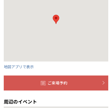
群馬
滋賀
鳥取
熊本
応します。お気軽にご相談ください。
栃木県
宇都宮
大分県
大分
小山
和歌山
島根
大分
宮崎県
宮崎
群馬県
群馬
伊勢崎
広島
宮崎
鹿児島県
鹿児島
山口
鹿児島
徳島
長崎
高知
沖縄
地図アプリで表示
ご来場予約
周辺のイベント