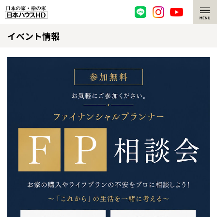
イベント情報
脱炭素・檜の家
環境にやさしい、脱炭素社会の住宅
選ばれる理由
檜・木造住宅
檜の魅力
耐震構造
檜の魅力 トップ
注文住宅
高耐久住宅
檜と日本人
注文住宅 トップ
施工事例
高断熱・高気密の家
1000年を超えて生きる檜
グレートステージ
リフォーム
エネルギー自給自足
知られざる檜の効果・作用
クレステージ
リフォーム トップ
資産活用
ZEH特集
檜の住まいデザイン
施工事例
リフォームメニュー
資産活用 トップ
買取サービス