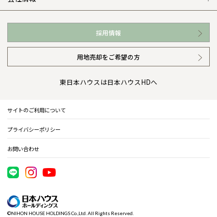
お近くの展示場
高い信頼性
会社情報 トップ
採用情報
イベント情報
安心の管理体制
ニュースリリース
用地売却をご希望の方
カタログ請求（無料）
ギャラリー
代表ごあいさつ
東日本ハウスは日本ハウスHDへ
暮らし方提案
企業理念
サイトのご利用について
住まいのコラム
会社概要
プライバシーポリシー
住まいのお手入れ集
事業部紹介
お問い合わせ
IR情報
電子公告
©NIHON HOUSE HOLDINGS Co.,Ltd. All Rights Reserved.
木材調達指針