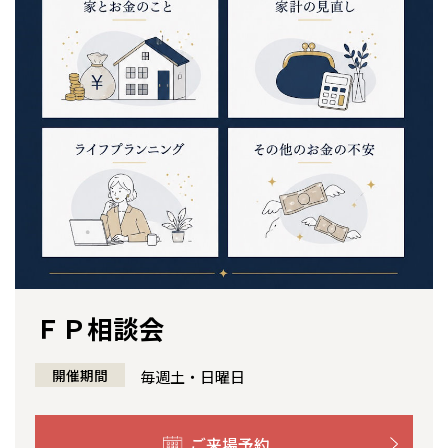
感謝訪問・長期保証
理想の木材「檜」
平屋の家
選ばれる理由
賃貸併用住宅のメリット
分譲住宅・土地
直営工事
外観・インテリア集
リフォームの流れ
安心のサポートシステム
分譲マンション
1メーターモジュール
WEB住宅展示場
介護保険利用で快適リフォーム
商品紹介
分譲マンション トップ
トランクルーム
冷暖房標準装備
暮らし方提案
展示場案内
ワザックとは
会社情報
24時間対応コールセンター
住まいのコラム
高い信頼性
会社情報 トップ
お問い合わせ
デザイン賞各種受賞
住まいのお手入れ集
安心の管理体制
ニュースリリース
会員サイト
ＦＰ相談会
セントラルヒーティング
全国の展示場
お近くのイベント
ギャラリー
代表ごあいさつ
開催期間
毎週土・日曜日
企業理念
北海道
北海道
会社概要
ご来場予約