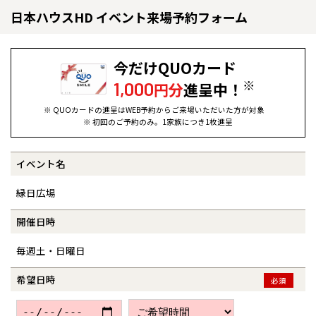
日本ハウスHD イベント来場予約フォーム
今だけQUOカード
※
1,000
円分
進呈中！
※ QUOカードの進呈はWEB予約からご来場いただいた方が対象
※ 初回のご予約のみ。1家族につき1枚進呈
イベント名
全国の展示場
お近くのイベント
縁日広場
北海道
北海道
開催日時
毎週土・日曜日
札幌
札幌
札幌
東北
東北
小樽
希望日時
必須
青森県
八戸
道央
青森
甲信越・北陸
甲信越・北陸
道央
苫小牧千歳
青森
小樽