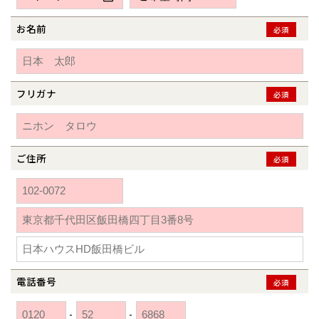
新潟県
新潟
道北
秋田
新潟
関東
関東
秋田県
秋田
長岡
道北
旭川
お名前
必須
東京都
世田谷
道南
岩手
山梨
東京
東海
東海
岩手県
盛岡
山梨県
甲府
道南
函館
八王子
北上
室蘭
愛知県
名古屋
道東
山形
長野
神奈川
愛知
近畿
近畿
長野県
長野
神奈川県
横浜
山形県
山形
豊橋
フリガナ
松本
必須
道東
帯広
湘南
大阪府
大阪
釧路
宮城
富山
埼玉
岐阜
大阪
中国・四国
中国・四国
相模
宮城県
仙台
岐阜県
岐阜
富山県
富山
京都府
京都
埼玉県
埼玉
岡山県
岡山
福島県
郡山
福島
石川
千葉
静岡
京都
岡山
九州
九州
静岡県
静岡
石川県
金沢
ご住所
必須
所沢
福島
浜松
兵庫県
姫路
香川県
高松
いわき
福岡県
福岡
福井県
福井
福井
茨城
三重
兵庫
香川
福岡
千葉県
千葉
分譲マンション
会津
三重県
四日市
奈良県
奈良
柏
愛媛県
松山
佐賀県
佐賀
栃木
奈良
愛媛
佐賀
※現住所のある都道府県以外の建築予定地の方でも
現住所の有るお近
茨城県
水戸
熊本県
熊本
くの展示場又は店舗にお問合せください。
移住の計画の方もご相談対
群馬
滋賀
鳥取
熊本
応します。お気軽にご相談ください。
栃木県
宇都宮
大分県
大分
小山
電話番号
必須
和歌山
島根
大分
宮崎県
宮崎
群馬県
群馬
-
-