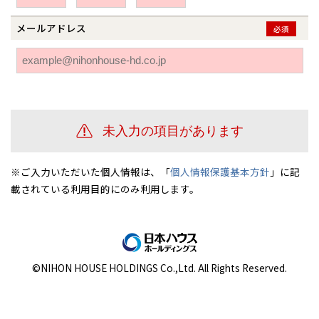
伊勢崎
広島
宮崎
鹿児島県
鹿児島
メールアドレス
必須
山口
鹿児島
徳島
長崎
高知
沖縄
※ご入力いただいた個人情報は、「
個人情報保護基本方針
」に記
載されている利用目的にのみ利用します。
©NIHON HOUSE HOLDINGS Co.,Ltd. All Rights Reserved.