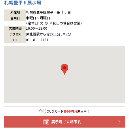
札幌豊平Ⅱ展示場
札幌市豊平区豊平一条十丁目
所在地
木曜日〜月曜日
営業日
（定休日：火・水 ※祝日の場合は営業）
10:00〜18:00
営業時間
東札幌駅から徒歩11分、車2分
アクセス
011-811-2131
TEL
QUOカード
円分
進呈中！
1000
展示場ご来場予約