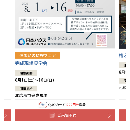
檜ぷ
住まいの探検フェア
完成現場見学会
開催
8月8
開催期間
8月1日(土)～16日(日)
開催
札幌
開催場所
北広島市完成現場
QUOカード
円分
進呈中！
1000
ご来場予約