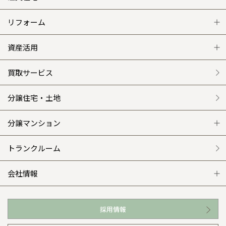
注文住宅 トップ
リフォーム
グレートステージ
リフォーム トップ
資産活用
クレステージ
リフォームメニュー
資産活用 トップ
買取サービス
施工事例
選ばれる理由
賃貸併用住宅のメリット
分譲住宅・土地
平屋の家
リフォームの流れ
安心のサポートシステム
分譲マンション
外観・インテリア集
介護保険利用で快適リフォーム
商品紹介
分譲マンション トップ
トランクルーム
WEB住宅展示場
カタログ請求（無料）
展示場案内
ワザックとは
会社情報
お近くの展示場
高い信頼性
会社情報 トップ
採用情報
イベント情報
安心の管理体制
ニュースリリース