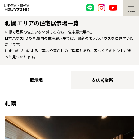
札幌 エリアの住宅展示場一覧
脱炭素・檜の家
札幌で理想の住まいを体感するなら、住宅展示場へ。
日本ハウスHDの 札幌内の住宅展示場では、最新のモデルハウスをご見学いた
環境にやさしい、脱炭素社会の住宅
選ばれる理由
だけます。
住まいのプロによるご案内や暮らしのご提案もあり、家づくりのヒントがき
檜・木造住宅
檜の魅力
っと見つかります。
耐震構造
檜の魅力 トップ
注文住宅
展示場
支店営業所
高耐久住宅
檜と日本人
注文住宅 トップ
施工事例
高断熱・高気密の家
1000年を超えて生きる檜
グレートステージ
札幌
リフォーム
エネルギー自給自足
知られざる檜の効果・作用
クレステージ
リフォーム トップ
資産活用
ZEH特集
檜の住まいデザイン
施工事例
リフォームメニュー
資産活用 トップ
買取サービス