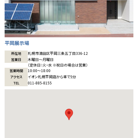
全国の展示場
お近くのイベント
北海道
北海道
平岡展示場
札幌
札幌
札幌
東北
東北
小樽
札幌市清田区平岡三条五丁目336-12
所在地
木曜日〜月曜日
営業日
青森県
八戸
道央
青森
甲信越・北陸
甲信越・北陸
道央
苫小牧千歳
（定休日：火・水 ※祝日の場合は営業）
青森
10:00〜18:00
小樽
営業時間
新潟県
新潟
イオン札幌平岡店から車で5分
道北
秋田
新潟
関東
関東
アクセス
秋田県
秋田
長岡
011-885-8155
TEL
道北
旭川
東京都
世田谷
道南
岩手
山梨
東京
東海
東海
岩手県
盛岡
山梨県
甲府
道南
函館
八王子
北上
室蘭
愛知県
名古屋
道東
山形
長野
神奈川
愛知
近畿
近畿
長野県
長野
神奈川県
横浜
山形県
山形
豊橋
松本
道東
帯広
湘南
大阪府
大阪
釧路
宮城
富山
埼玉
岐阜
大阪
中国・四国
中国・四国
相模
宮城県
仙台
岐阜県
岐阜
富山県
富山
京都府
京都
埼玉県
埼玉
岡山県
岡山