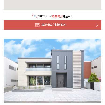
福島県
郡山
福島
石川
千葉
静岡
京都
岡山
九州
九州
静岡県
静岡
石川県
金沢
所沢
福島
浜松
兵庫県
姫路
香川県
高松
いわき
福岡県
福岡
福井県
福井
福井
茨城
三重
兵庫
香川
福岡
千葉県
千葉
分譲マンション
会津
三重県
四日市
QUOカード
円分
進呈中！
1000
奈良県
奈良
柏
愛媛県
松山
佐賀県
佐賀
栃木
奈良
愛媛
佐賀
展示場ご来場予約
※現住所のある都道府県以外の建築予定地の方でも
現住所の有るお近
茨城県
水戸
熊本県
熊本
くの展示場又は店舗にお問合せください。
移住の計画の方もご相談対
群馬
滋賀
鳥取
熊本
応します。お気軽にご相談ください。
栃木県
宇都宮
大分県
大分
小山
和歌山
島根
大分
宮崎県
宮崎
群馬県
群馬
伊勢崎
広島
宮崎
鹿児島県
鹿児島
山口
鹿児島
徳島
長崎
高知
沖縄