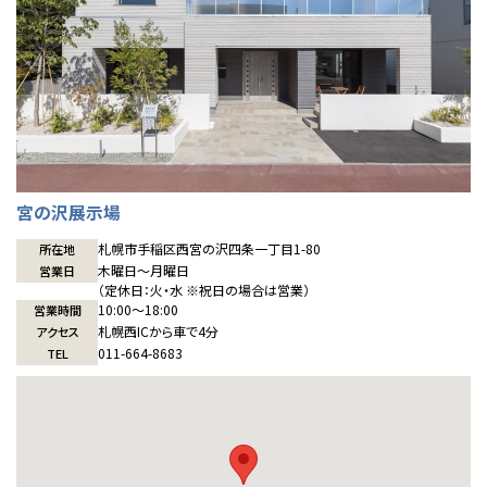
宮の沢展示場
札幌市手稲区西宮の沢四条一丁目1-80
所在地
木曜日〜月曜日
営業日
（定休日：火・水 ※祝日の場合は営業）
10:00〜18:00
営業時間
札幌西ICから車で4分
アクセス
011-664-8683
TEL