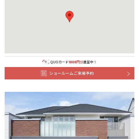
事業部紹介
IR情報
木材調達指針
グループ会社紹介
QUOカード
円分
進呈中！
1000
ショールームご来場予約
CMギャラリー
採用情報