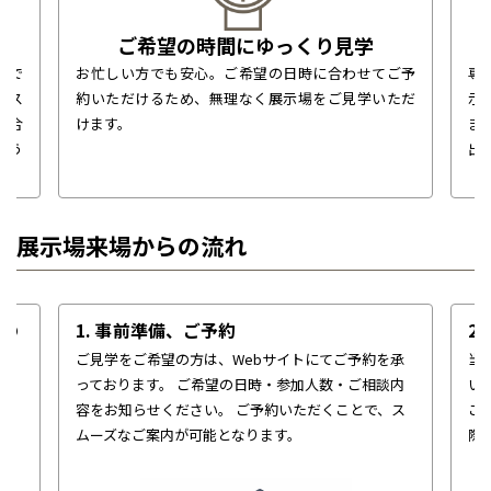
ご希望の時間にゆっくり見学
場で
お忙しい方でも安心。ご希望の日時に合わせてご予
専
なス
約いただけるため、無理なく展示場をご見学いただ
示
に合
けます。
ま
どう
出
展示場来場からの流れ
せの
1. 事前準備、ご予約
2
ご見学をご希望の方は、Webサイトにてご予約を承
当
っております。
ご希望の日時・参加人数・ご相談内
い
計
容をお知らせください。
ご予約いただくことで、ス
こ
を
ムーズなご案内が可能となります。
際
ら