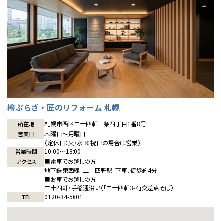
感謝訪問・長期保証
理想の木材「檜」
平屋の家
選ばれる理由
賃貸併用住宅のメリット
分譲住宅・土地
直営工事
外観・インテリア集
リフォームの流れ
安心のサポートシステム
分譲マンション
1メーターモジュール
WEB住宅展示場
介護保険利用で快適リフォーム
商品紹介
分譲マンション トップ
トランクルーム
冷暖房標準装備
暮らし方提案
展示場案内
ワザックとは
会社情報
檜ぷらざ・匠のリフォーム 札幌
24時間対応コールセンター
住まいのコラム
高い信頼性
会社情報 トップ
お問い合わせ
札幌市西区二十四軒三条四丁目1番8号
所在地
木曜日〜月曜日
営業日
デザイン賞各種受賞
住まいのお手入れ集
安心の管理体制
ニュースリリース
会員サイト
（定休日：火・水 ※祝日の場合は営業）
10:00〜18:00
営業時間
セントラルヒーティング
■電車でお越しの方
アクセス
ギャラリー
代表ごあいさつ
地下鉄東西線「二十四軒駅」下車、徒歩約4分
■お車でお越しの方
二十四軒・手稲通沿い（「二十四軒3-4」交差点そば）
企業理念
0120-34-5601
TEL
会社概要