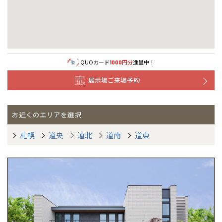
QUOカード
円分
進呈中！
1000
展示場ご来場予約
お近くのエリアを選択
札幌
道央
道北
道南
道東