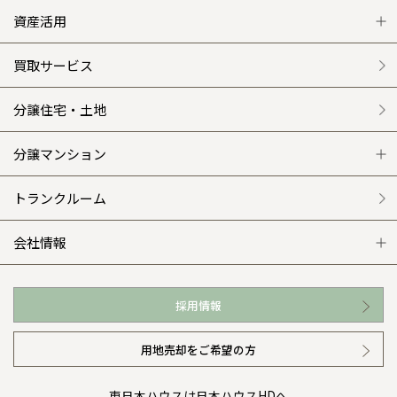
グレートステージ
リフォーム トップ
資産活用
クレステージ
リフォームメニュー
資産活用 トップ
買取サービス
施工事例
選ばれる理由
賃貸併用住宅のメリット
分譲住宅・土地
平屋の家
リフォームの流れ
安心のサポートシステム
分譲マンション
外観・インテリア集
介護保険利用で快適リフォーム
商品紹介
分譲マンション トップ
トランクルーム
WEB住宅展示場
カタログ請求（無料）
展示場案内
ワザックとは
会社情報
お近くの展示場
高い信頼性
会社情報 トップ
採用情報
イベント情報
安心の管理体制
ニュースリリース
用地売却をご希望の方
カタログ請求（無料）
ギャラリー
代表ごあいさつ
東日本ハウスは日本ハウスHDへ