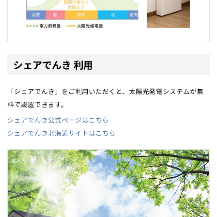
新潟県
新潟
道北
秋田
新潟
関東
関東
秋田県
秋田
長岡
道北
旭川
事業部紹介
東京都
世田谷
道南
岩手
山梨
東京
東海
東海
岩手県
盛岡
山梨県
甲府
道南
函館
八王子
北上
IR情報
室蘭
愛知県
名古屋
道東
山形
長野
神奈川
愛知
近畿
近畿
長野県
長野
神奈川県
横浜
シェアでんき 利用
山形県
山形
豊橋
松本
木材調達指針
道東
帯広
湘南
大阪府
大阪
釧路
宮城
富山
埼玉
岐阜
大阪
中国・四国
中国・四国
相模
宮城県
仙台
岐阜県
岐阜
富山県
富山
「シェアでんき」をご利用いただくと、太陽光発電システムが無
グループ会社紹介
京都府
京都
埼玉県
埼玉
岡山県
岡山
福島県
郡山
料で設置できます。
福島
石川
千葉
静岡
京都
岡山
九州
九州
静岡県
静岡
石川県
金沢
所沢
福島
浜松
CMギャラリー
兵庫県
姫路
シェアでんき公式ページはこちら
香川県
高松
いわき
福岡県
福岡
福井県
福井
福井
茨城
三重
兵庫
香川
福岡
千葉県
千葉
シェアでんき北海道サイトはこちら
分譲マンション
会津
三重県
四日市
奈良県
奈良
採用情報
柏
愛媛県
松山
佐賀県
佐賀
栃木
奈良
愛媛
佐賀
※現住所のある都道府県以外の建築予定地の方でも
現住所の有るお近
茨城県
水戸
熊本県
熊本
くの展示場又は店舗にお問合せください。
移住の計画の方もご相談対
群馬
滋賀
鳥取
熊本
応します。お気軽にご相談ください。
栃木県
宇都宮
大分県
大分
小山
和歌山
島根
大分
宮崎県
宮崎
群馬県
群馬