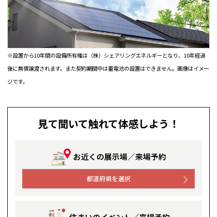
伊勢崎
広島
宮崎
鹿児島県
鹿児島
山口
鹿児島
※設置から10年間の設備所有権は（株）シェアリングエネルギーとなり、10年経過
徳島
長崎
後に無償譲渡されます。また契約期間中は蓄電池の設置はできません。画像はイメー
高知
沖縄
ジです。
見て聞いて触れて体感しよう！
お近くの展示場／来場予約
都道府県を選択