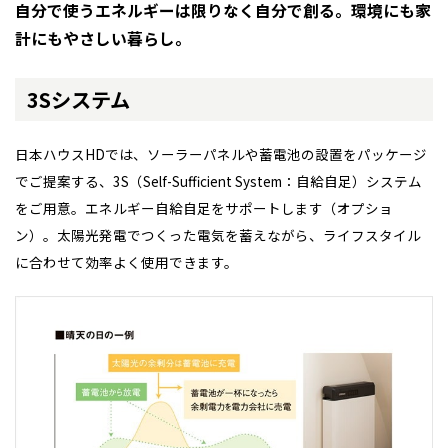
自分で使うエネルギーは限りなく自分で創る。環境にも家
感謝訪問・長期保証
理想の木材「檜」
平屋の家
選ばれる理由
賃貸併用住宅のメリット
分譲住宅・土地
計にもやさしい暮らし。
直営工事
外観・インテリア集
リフォームの流れ
安心のサポートシステム
分譲マンション
3Sシステム
1メーターモジュール
WEB住宅展示場
介護保険利用で快適リフォーム
商品紹介
分譲マンション トップ
トランクルーム
日本ハウスHDでは、ソーラーパネルや蓄電池の設置をパッケージ
冷暖房標準装備
暮らし方提案
でご提案する、3S（Self-Sufficient System：自給自足）システム
展示場案内
ワザックとは
会社情報
をご用意。エネルギー自給自足をサポートします（オプショ
24時間対応コールセンター
住まいのコラム
ン）。太陽光発電でつくった電気を蓄えながら、ライフスタイル
高い信頼性
会社情報 トップ
お問い合わせ
全国の展示場
お近くのイベント
に合わせて効率よく使用できます。
デザイン賞各種受賞
住まいのお手入れ集
安心の管理体制
ニュースリリース
会員サイト
北海道
北海道
セントラルヒーティング
ギャラリー
代表ごあいさつ
札幌
札幌
札幌
東北
東北
小樽
企業理念
青森県
八戸
道央
青森
甲信越・北陸
甲信越・北陸
道央
苫小牧千歳
青森
会社概要
小樽