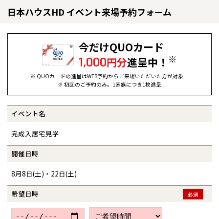
日本ハウスHD イベント来場予約フォーム
今だけQUOカード
※
1,000
円分
進呈中！
※ QUOカードの進呈はWEB予約からご来場いただいた方が対象
※ 初回のご予約のみ。1家族につき1枚進呈
イベント名
全国の展示場
お近くのイベント
完成入居宅見学
北海道
北海道
開催日時
8月8日(土)・22日(土)
札幌
札幌
札幌
東北
東北
小樽
希望日時
必須
青森県
八戸
道央
青森
甲信越・北陸
甲信越・北陸
道央
苫小牧千歳
青森
小樽