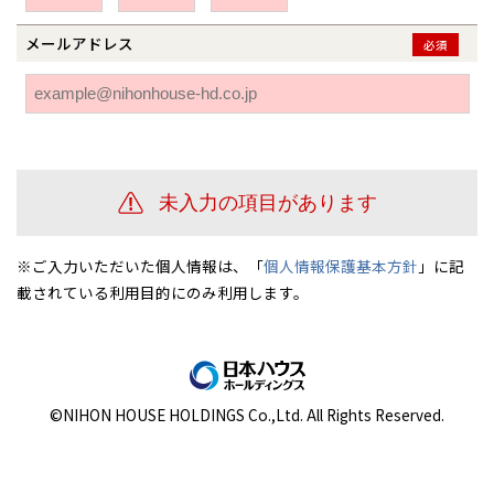
伊勢崎
広島
宮崎
鹿児島県
鹿児島
メールアドレス
必須
山口
鹿児島
徳島
長崎
高知
沖縄
※ご入力いただいた個人情報は、「
個人情報保護基本方針
」に記
載されている利用目的にのみ利用します。
©NIHON HOUSE HOLDINGS Co.,Ltd. All Rights Reserved.