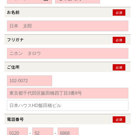
新潟県
新潟
道北
秋田
新潟
関東
関東
秋田県
秋田
長岡
道北
旭川
お名前
必須
東京都
世田谷
道南
岩手
山梨
東京
東海
東海
岩手県
盛岡
山梨県
甲府
道南
函館
八王子
北上
室蘭
愛知県
名古屋
道東
山形
長野
神奈川
愛知
近畿
近畿
長野県
長野
神奈川県
横浜
山形県
山形
豊橋
フリガナ
松本
必須
道東
帯広
湘南
大阪府
大阪
釧路
宮城
富山
埼玉
岐阜
大阪
中国・四国
中国・四国
相模
宮城県
仙台
岐阜県
岐阜
富山県
富山
京都府
京都
埼玉県
埼玉
岡山県
岡山
福島県
郡山
福島
石川
千葉
静岡
京都
岡山
九州
九州
静岡県
静岡
石川県
金沢
ご住所
必須
所沢
福島
浜松
兵庫県
姫路
香川県
高松
いわき
福岡県
福岡
福井県
福井
福井
茨城
三重
兵庫
香川
福岡
千葉県
千葉
分譲マンション
会津
三重県
四日市
奈良県
奈良
柏
愛媛県
松山
佐賀県
佐賀
栃木
奈良
愛媛
佐賀
※現住所のある都道府県以外の建築予定地の方でも
現住所の有るお近
茨城県
水戸
熊本県
熊本
くの展示場又は店舗にお問合せください。
移住の計画の方もご相談対
群馬
滋賀
鳥取
熊本
応します。お気軽にご相談ください。
栃木県
宇都宮
大分県
大分
小山
電話番号
必須
和歌山
島根
大分
宮崎県
宮崎
群馬県
群馬
-
-