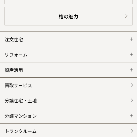
檜の魅力
注文住宅
注文住宅 トップ
リフォーム
グレートステージ
リフォーム トップ
資産活用
クレステージ
リフォームメニュー
資産活用 トップ
買取サービス
施工事例
選ばれる理由
賃貸併用住宅のメリット
分譲住宅・土地
平屋の家
リフォームの流れ
安心のサポートシステム
分譲マンション
外観・インテリア集
介護保険利用で快適リフォーム
商品紹介
分譲マンション トップ
トランクルーム