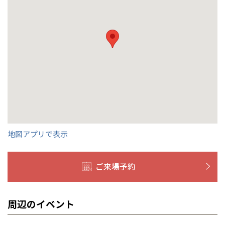
くの展示場又は店舗にお問合せください。
移住の計画の方もご相談対
群馬
滋賀
鳥取
熊本
応します。お気軽にご相談ください。
栃木県
宇都宮
大分県
大分
小山
和歌山
島根
大分
宮崎県
宮崎
群馬県
群馬
伊勢崎
広島
宮崎
鹿児島県
鹿児島
山口
鹿児島
徳島
長崎
高知
沖縄
地図アプリで表示
ご来場予約
周辺のイベント