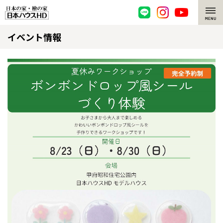
イベント情報
脱炭素・檜の家
環境にやさしい、脱炭素社会の住宅
選ばれる理由
檜・木造住宅
檜の魅力
耐震構造
檜の魅力 トップ
注文住宅
高耐久住宅
檜と日本人
注文住宅 トップ
施工事例
高断熱・高気密の家
1000年を超えて生きる檜
グレートステージ
リフォーム
エネルギー自給自足
知られざる檜の効果・作用
クレステージ
リフォーム トップ
資産活用
ZEH特集
檜の住まいデザイン
施工事例
リフォームメニュー
資産活用 トップ
買取サービス