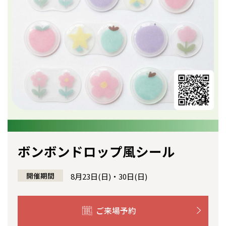
感謝訪問・長期保証
理想の木材「檜」
平屋の家
選ばれる理由
賃貸併用住宅のメリット
分譲住宅・土地
直営工事
外観・インテリア集
リフォームの流れ
安心のサポートシステム
分譲マンション
1メーターモジュール
WEB住宅展示場
介護保険利用で快適リフォーム
商品紹介
分譲マンション トップ
トランクルーム
冷暖房標準装備
暮らし方提案
展示場案内
ワザックとは
会社情報
24時間対応コールセンター
住まいのコラム
高い信頼性
会社情報 トップ
お問い合わせ
デザイン賞各種受賞
住まいのお手入れ集
安心の管理体制
ニュースリリース
会員サイト
ボンボンドロップ風シール
セントラルヒーティング
ギャラリー
全国の展示場
お近くのイベント
代表ごあいさつ
開催期間
8月23日(日)・30日(日)
企業理念
北海道
北海道
ご来場予約
会社概要