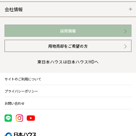
WEB住宅展示場
カタログ請求（無料）
展示場案内
ワザックとは
会社情報
お近くの展示場
高い信頼性
会社情報 トップ
採用情報
イベント情報
安心の管理体制
ニュースリリース
用地売却をご希望の方
カタログ請求（無料）
ギャラリー
代表ごあいさつ
東日本ハウスは日本ハウスHDへ
暮らし方提案
企業理念
サイトのご利用について
住まいのコラム
会社概要
プライバシーポリシー
住まいのお手入れ集
事業部紹介
お問い合わせ
IR情報
電子公告