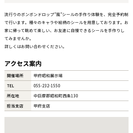
札幌
札幌
札幌
東北
東北
小樽
事業部紹介
流行りのボンボンドロップ”風”シールの手作り体験を、完全予約制
青森県
八戸
道央
青森
甲信越・北陸
甲信越・北陸
道央
苫小牧千歳
で行います。種々のキャラや絵柄のシールを用意しております。お
青森
IR情報
小樽
家に帰って眺めて楽しい、お友達に自慢できるシールを手作りし
新潟県
新潟
道北
秋田
新潟
関東
関東
秋田県
秋田
てみませんか。
長岡
道北
旭川
木材調達指針
詳しくはお問い合わせください。
東京都
世田谷
道南
岩手
山梨
東京
東海
東海
岩手県
盛岡
山梨県
甲府
道南
函館
八王子
北上
グループ会社紹介
室蘭
アクセス案内
愛知県
名古屋
道東
山形
長野
神奈川
愛知
近畿
近畿
長野県
長野
神奈川県
横浜
山形県
山形
豊橋
松本
CMギャラリー
道東
帯広
湘南
開催場所
甲府昭和展示場
大阪府
大阪
釧路
宮城
富山
埼玉
岐阜
大阪
中国・四国
中国・四国
相模
宮城県
仙台
岐阜県
岐阜
富山県
富山
TEL
055-232-1550
採用情報
京都府
京都
埼玉県
埼玉
岡山県
岡山
福島県
郡山
福島
石川
千葉
静岡
京都
岡山
九州
九州
静岡県
静岡
石川県
金沢
所在地
中巨摩郡昭和町西条130
所沢
福島
浜松
兵庫県
姫路
香川県
高松
いわき
担当支店
甲府支店
福岡県
福岡
福井県
福井
福井
茨城
三重
兵庫
香川
福岡
千葉県
千葉
分譲マンション
会津
三重県
四日市
奈良県
奈良
柏
愛媛県
松山
佐賀県
佐賀
栃木
奈良
愛媛
佐賀
※現住所のある都道府県以外の建築予定地の方でも
現住所の有るお近
茨城県
水戸
熊本県
熊本