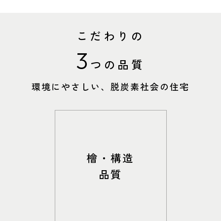
事業部紹介
こだわりの
IR情報
3
つの品質
木材調達指針
環境にやさしい、脱炭素社会の住宅
グループ会社紹介
全国の展示場
お近くのイベント
CMギャラリー
採用情報
北海道
北海道
檜・構造
札幌
札幌
品質
札幌
東北
東北
小樽
青森県
八戸
道央
青森
甲信越・北陸
甲信越・北陸
道央
苫小牧千歳
青森
小樽
新潟県
新潟