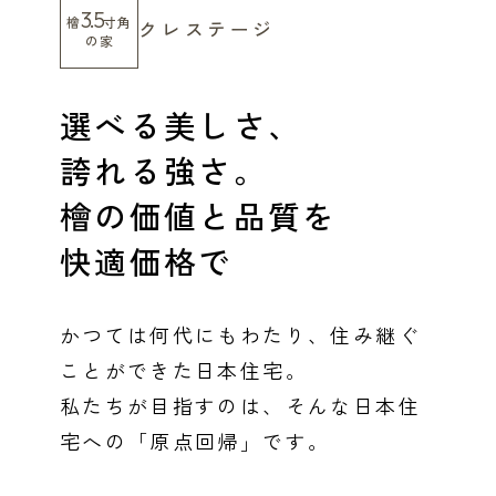
3.5
檜
寸角
クレステージ
感謝訪問・長期保証
理想の木材「檜」
平屋の家
選ばれる理由
賃貸併用住宅のメリット
分譲住宅・土地
の家
直営工事
外観・インテリア集
リフォームの流れ
安心のサポートシステム
分譲マンション
選べる美しさ、
1メーターモジュール
WEB住宅展示場
介護保険利用で快適リフォーム
商品紹介
分譲マンション トップ
トランクルーム
誇れる強さ。
冷暖房標準装備
暮らし方提案
展示場案内
檜の価値と品質を
ワザックとは
会社情報
快適価格で
24時間対応コールセンター
住まいのコラム
高い信頼性
会社情報 トップ
お問い合わせ
デザイン賞各種受賞
住まいのお手入れ集
安心の管理体制
ニュースリリース
会員サイト
かつては何代にもわたり、住み継ぐ
セントラルヒーティング
ことができた日本住宅。
ギャラリー
代表ごあいさつ
私たちが目指すのは、そんな日本住
企業理念
宅への「原点回帰」です。
会社概要