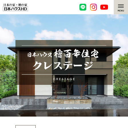
脱炭素・檜の家
環境にやさしい、脱炭素社会の住宅
選ばれる理由
檜・木造住宅
檜の魅力
耐震構造
檜の魅力 トップ
注文住宅
高耐久住宅
檜と日本人
注文住宅 トップ
施工事例
高断熱・高気密の家
1000年を超えて生きる檜
グレートステージ
リフォーム
エネルギー自給自足
知られざる檜の効果・作用
クレステージ
リフォーム トップ
資産活用
ZEH特集
檜の住まいデザイン
施工事例
リフォームメニュー
資産活用 トップ
買取サービス