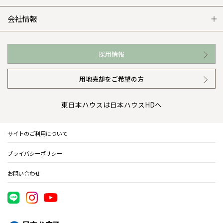
WEB住宅展示場
カタログ請求（無料）
展示場案内
ワザックとは
会社情報
お近くの展示場
高い信頼性
会社情報 トップ
採用情報
イベント情報
安心の管理体制
ニュースリリース
用地売却をご希望の方
カタログ請求（無料）
ギャラリー
代表ごあいさつ
東日本ハウスは日本ハウスHDへ
暮らし方提案
企業理念
サイトのご利用について
住まいのコラム
会社概要
プライバシーポリシー
住まいのお手入れ集
事業部紹介
お問い合わせ
IR情報
電子公告