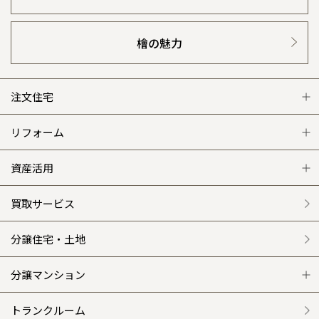
檜の魅力
注文住宅
注文住宅 トップ
リフォーム
グレートステージ
リフォーム トップ
資産活用
クレステージ
リフォームメニュー
資産活用 トップ
買取サービス
施工事例
選ばれる理由
賃貸併用住宅のメリット
分譲住宅・土地
平屋の家
リフォームの流れ
安心のサポートシステム
分譲マンション
外観・インテリア集
介護保険利用で快適リフォーム
商品紹介
分譲マンション トップ
トランクルーム