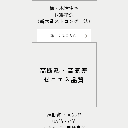
道北
秋田
新潟
関東
関東
秋田県
秋田
長岡
道北
旭川
檜・木造住宅
東京都
世田谷
耐震構造
道南
岩手
山梨
東京
東海
東海
岩手県
盛岡
山梨県
甲府
道南
函館
八王子
（新木造ストロング工法）
北上
室蘭
愛知県
名古屋
道東
山形
長野
神奈川
愛知
近畿
近畿
長野県
長野
神奈川県
横浜
山形県
山形
豊橋
詳しくはこちら
松本
道東
帯広
湘南
大阪府
大阪
釧路
宮城
富山
埼玉
岐阜
大阪
中国・四国
中国・四国
相模
宮城県
仙台
岐阜県
岐阜
富山県
富山
京都府
京都
埼玉県
埼玉
岡山県
岡山
福島県
郡山
福島
石川
千葉
静岡
京都
岡山
九州
九州
静岡県
静岡
石川県
金沢
所沢
福島
浜松
兵庫県
姫路
高断熱・高気密
香川県
高松
いわき
福岡県
福岡
福井県
福井
福井
茨城
三重
兵庫
香川
福岡
千葉県
千葉
分譲マンション
会津
三重県
四日市
ゼロエネ品質
奈良県
奈良
柏
愛媛県
松山
佐賀県
佐賀
栃木
奈良
愛媛
佐賀
※現住所のある都道府県以外の建築予定地の方でも
現住所の有るお近
茨城県
水戸
熊本県
熊本
くの展示場又は店舗にお問合せください。
移住の計画の方もご相談対
群馬
滋賀
鳥取
熊本
応します。お気軽にご相談ください。
栃木県
宇都宮
大分県
大分
小山
高断熱・高気密
和歌山
島根
大分
宮崎県
宮崎
UA値・C値
群馬県
群馬
エネルギー自給自足