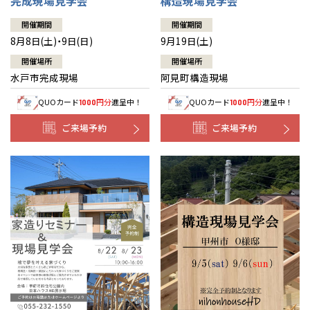
完成現場見学会
構造現場見学会
開催期間
開催期間
8月8日(土)・9日(日)
9月19日(土)
開催場所
開催場所
水戸市完成現場
阿見町構造現場
QUOカード
円分
進呈中！
QUOカード
円分
進呈中！
1000
1000
ご来場予約
ご来場予約