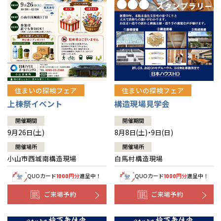
住まいの探検フェア
住まいの探検フェア
上棟祭イベント
構造現場見学会
開催期間
開催期間
9月26日(土)
8月8日(土)・9日(日)
開催場所
開催場所
小山市西城南構造現場
白馬村構造現場
QUOカード
円分
進呈中！
QUOカード
円分
進呈中！
1000
1000
ご来場予約
ご来場予約