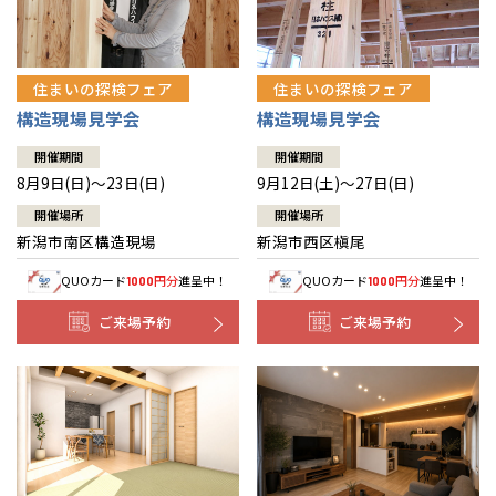
住まいの探検フェア
住まいの探検フェア
構造現場見学会
構造現場見学会
開催期間
開催期間
8月9日(日)～23日(日)
9月12日(土)～27日(日)
開催場所
開催場所
新潟市南区構造現場
新潟市西区槇尾
QUOカード
円分
進呈中！
QUOカード
円分
進呈中！
1000
1000
ご来場予約
ご来場予約