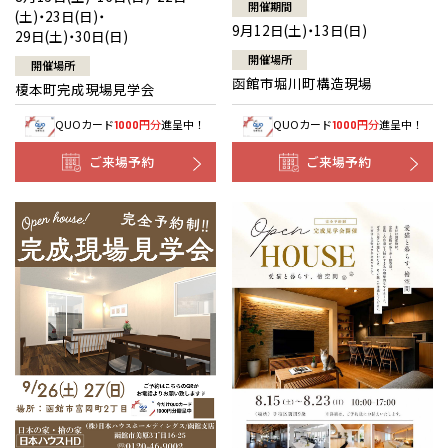
開催期間
(土)・23日(日)・
9月12日(土)・13日(日)
29日(土)・30日(日)
開催場所
開催場所
函館市堀川町構造現場
榎本町完成現場見学会
QUOカード
円分
進呈中！
QUOカード
円分
進呈中！
1000
1000
ご来場予約
ご来場予約