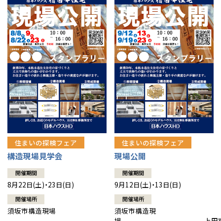
住まいの探検フェア
住まいの探検フェア
構造現場見学会
現場公開
開催期間
開催期間
8月22日(土)・23日(日)
9月12日(土)・13日(日)
開催場所
開催場所
須坂市構造現場
須坂市構造現
場 上田