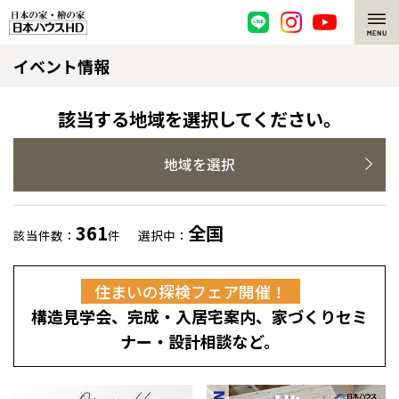
イベント情報
脱炭素・檜の家
環境にやさしい、脱炭素社会の住宅
選ばれる理由
該当する地域を選択してください。
檜・木造住宅
檜の魅力
地域を選択
耐震構造
檜の魅力 トップ
注文住宅
361
全国
該当件数：
件
選択中：
高耐久住宅
檜と日本人
注文住宅 トップ
施工事例
住まいの探検フェア開催！
高断熱・高気密の家
1000年を超えて生きる檜
グレートステージ
リフォーム
構造見学会、完成・入居宅案内、家づくりセミ
エネルギー自給自足
知られざる檜の効果・作用
クレステージ
リフォーム トップ
資産活用
ナー・設計相談など。
ZEH特集
檜の住まいデザイン
施工事例
リフォームメニュー
資産活用 トップ
買取サービス