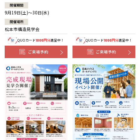
開催期間
9月19日(土)～30日(水)
開催場所
松本市構造見学会
QUOカード
円分
進呈中！
QUOカード
円分
進呈中！
1000
1000
ご来場予約
ご来場予約