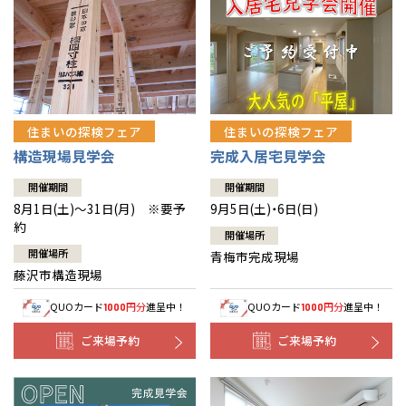
住まいの探検フェア
住まいの探検フェア
構造現場見学会
完成入居宅見学会
開催期間
開催期間
8月1日(土)～31日(月) ※要予
9月5日(土)・6日(日)
約
開催場所
開催場所
青梅市完成現場
藤沢市構造現場
QUOカード
円分
進呈中！
QUOカード
円分
進呈中！
1000
1000
ご来場予約
ご来場予約