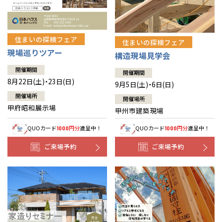
住まいの探検フェア
住まいの探検フェア
現場巡りツアー
構造現場見学会
開催期間
開催期間
8月22日(土)・23日(日)
9月5日(土)・6日(日)
開催場所
開催場所
甲府昭和展示場
甲州市建築現場
QUOカード
円分
進呈中！
QUOカード
円分
進呈中！
1000
1000
ご来場予約
ご来場予約