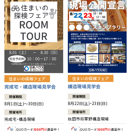
佐賀県
佐賀
栃木
奈良
愛媛
佐賀
※現住所のある都道府県以外の建築予定地の方でも
現住所の有るお近
茨城県
水戸
熊本県
熊本
くの展示場又は店舗にお問合せください。
移住の計画の方もご相談対
群馬
滋賀
鳥取
熊本
応します。お気軽にご相談ください。
栃木県
宇都宮
大分県
大分
小山
和歌山
島根
大分
宮崎県
宮崎
群馬県
群馬
伊勢崎
広島
宮崎
鹿児島県
鹿児島
山口
鹿児島
徳島
長崎
住まいの探検フェア
住まいの探検フェア
構造現場見学会
完成宅・構造現場見学会
高知
沖縄
開催期間
開催期間
8月22日(土)・23日(日)
8月1日(土)～30日(日)
開催場所
開催場所
秋田市将軍野構造現場
完成宅・構造現場
QUOカード
円分
進呈中！
QUOカード
円分
進呈中！
1000
1000