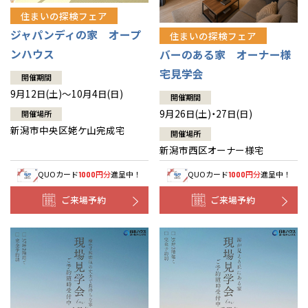
住まいの探検フェア
ジャパンディの家 オープ
住まいの探検フェア
ンハウス
バーのある家 オーナー様
宅見学会
開催期間
9月12日(土)～10月4日(日)
開催期間
9月26日(土)・27日(日)
開催場所
新潟市中央区姥ケ山完成宅
開催場所
新潟市西区オーナー様宅
QUOカード
円分
進呈中！
QUOカード
円分
進呈中！
1000
1000
ご来場予約
ご来場予約