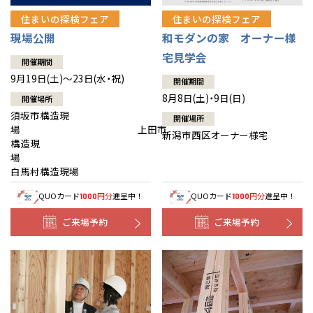
住まいの探検フェア
住まいの探検フェア
現場公開
和モダンの家 オーナー様
宅見学会
開催期間
9月19日(土)～23日(水・祝)
開催期間
8月8日(土)・9日(日)
開催場所
須坂市構造現
開催場所
場 上田市
新潟市西区オーナー様宅
構造現
場
白馬村構造現場
QUOカード
円分
進呈中！
QUOカード
円分
進呈中！
1000
1000
ご来場予約
ご来場予約