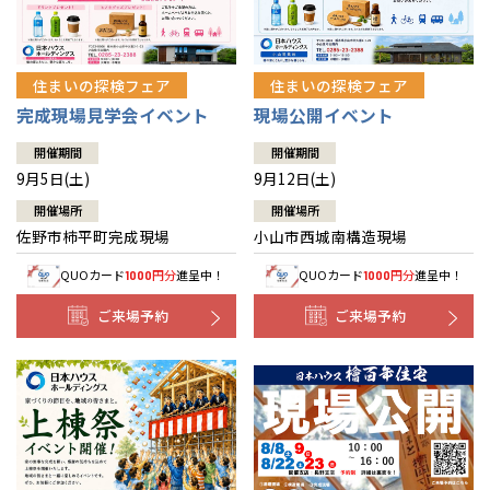
住まいの探検フェア
住まいの探検フェア
完成現場見学会イベント
現場公開イベント
開催期間
開催期間
9月5日(土)
9月12日(土)
開催場所
開催場所
佐野市柿平町完成現場
小山市西城南構造現場
QUOカード
円分
進呈中！
QUOカード
円分
進呈中！
1000
1000
ご来場予約
ご来場予約