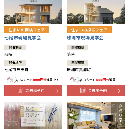
住まいの探検フェア
住まいの探検フェア
七尾市現場見学会
珠洲市現場見学会
開催期間
開催期間
随時
随時
開催場所
開催場所
七尾市矢田町
珠洲市真浦町
QUOカード
円分
進呈中！
QUOカード
円分
進呈中！
1000
1000
ご来場予約
ご来場予約