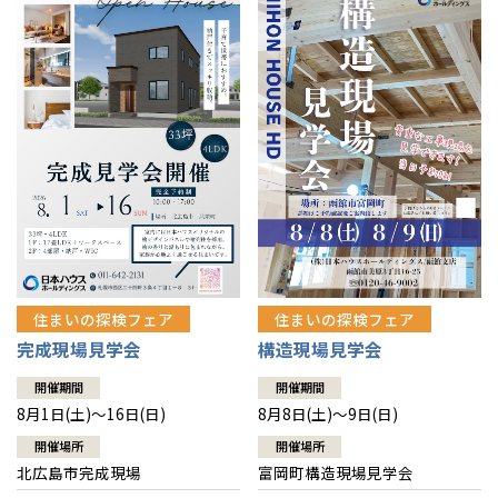
感謝訪問・長期保証
理想の木材「檜」
平屋の家
選ばれる理由
賃貸併用住宅のメリット
分譲住宅・土地
直営工事
外観・インテリア集
リフォームの流れ
安心のサポートシステム
分譲マンション
1メーターモジュール
WEB住宅展示場
介護保険利用で快適リフォーム
商品紹介
分譲マンション トップ
トランクルーム
冷暖房標準装備
暮らし方提案
展示場案内
ワザックとは
会社情報
24時間対応コールセンター
住まいのコラム
高い信頼性
会社情報 トップ
お問い合わせ
デザイン賞各種受賞
住まいのお手入れ集
安心の管理体制
住まいの探検フェア
住まいの探検フェア
ニュースリリース
会員サイト
完成現場見学会
構造現場見学会
セントラルヒーティング
ギャラリー
代表ごあいさつ
開催期間
開催期間
8月1日(土)～16日(日)
8月8日(土)～9日(日)
企業理念
開催場所
開催場所
北広島市完成現場
富岡町構造現場見学会
会社概要