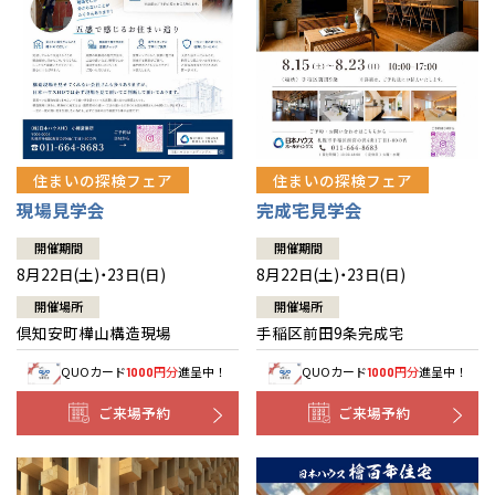
北海道
北海道
札幌
札幌
札幌
東北
東北
小樽
青森県
八戸
道央
青森
甲信越・北陸
甲信越・北陸
道央
苫小牧千歳
青森
小樽
新潟県
新潟
住まいの探検フェア
住まいの探検フェア
道北
秋田
新潟
関東
関東
秋田県
秋田
長岡
道北
旭川
現場見学会
完成宅見学会
東京都
世田谷
道南
岩手
山梨
東京
東海
東海
岩手県
盛岡
山梨県
甲府
開催期間
開催期間
道南
函館
八王子
北上
8月22日(土)・23日(日)
8月22日(土)・23日(日)
室蘭
愛知県
名古屋
道東
山形
長野
神奈川
愛知
近畿
近畿
長野県
長野
神奈川県
横浜
山形県
山形
開催場所
開催場所
豊橋
松本
道東
帯広
湘南
倶知安町樺山構造現場
手稲区前田9条完成宅
大阪府
大阪
釧路
宮城
富山
埼玉
岐阜
大阪
中国・四国
中国・四国
相模
宮城県
仙台
岐阜県
岐阜
富山県
富山
QUOカード
円分
進呈中！
QUOカード
円分
進呈中！
1000
1000
京都府
京都
埼玉県
埼玉
岡山県
岡山
福島県
郡山
福島
石川
千葉
静岡
京都
岡山
九州
九州
静岡県
静岡
石川県
金沢
ご来場予約
ご来場予約
所沢
福島
浜松
兵庫県
姫路
香川県
高松
いわき
福岡県
福岡
福井県
福井
福井
茨城
三重
兵庫
香川
福岡
千葉県
千葉
分譲マンション
会津
三重県
四日市
奈良県
奈良
柏
愛媛県
松山