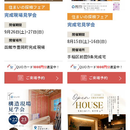
住まいの探検フェア
完成現場見学会
住まいの探検フェア
完成宅見学会
開催期間
9月26日(土)・27日(日)
開催期間
開催場所
8月15日(土)・16日(日)
函館市豊岡町完成現場
開催場所
手稲区前田9条完成宅
QUOカード
円分
進呈中！
QUOカード
円分
進呈中！
1000
1000
ご来場予約
ご来場予約
全国の展示場
お近くのイベント