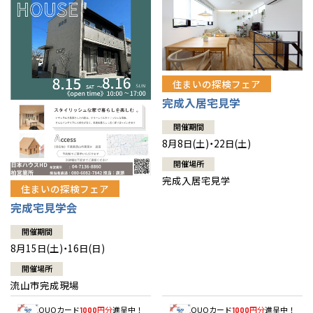
住まいの探検フェア
完成入居宅見学
開催期間
8月8日(土)・22日(土)
開催場所
完成入居宅見学
住まいの探検フェア
完成宅見学会
開催期間
8月15日(土)・16日(日)
開催場所
流山市完成現場
QUOカード
円分
進呈中！
QUOカード
円分
進呈中！
1000
1000