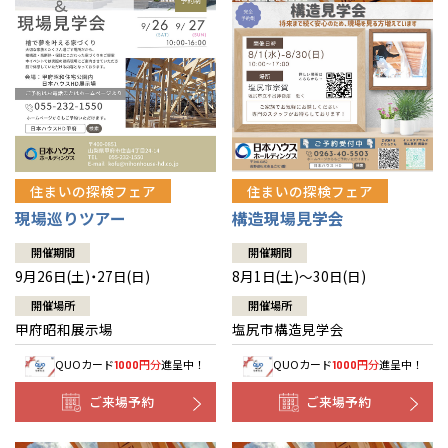
住まいの探検フェア
住まいの探検フェア
構造現場見学会
現場巡りツアー
開催期間
開催期間
8月1日(土)～30日(日)
9月26日(土)・27日(日)
開催場所
開催場所
塩尻市構造見学会
甲府昭和展示場
QUOカード
円分
進呈中！
QUOカード
円分
進呈中！
1000
1000
ご来場予約
ご来場予約