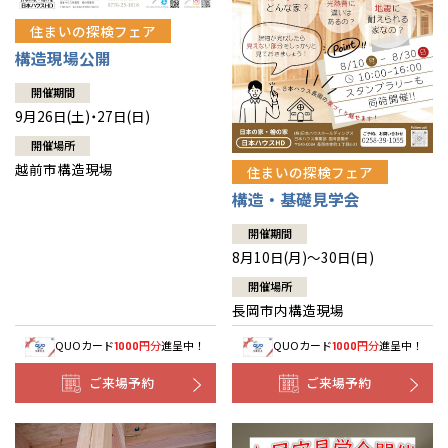
住まいの探検フェア
構造現場公開
開催期間
9月26日(土)・27日(日)
開催場所
越前市構造現場
住まいの探検フェア
構造・基礎見学会
開催期間
8月10日(月)～30日(日)
開催場所
長岡市内構造現場
QUOカード
円分
進呈中！
QUOカード
円分
進呈中！
1000
1000
ご来場予約
ご来場予約