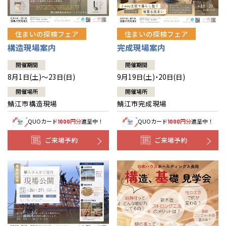
住まいの探検フェア
住まいの探検フェア
構造現場案内
完成現場案内
開催期間
開催期間
8月1日(土)～23日(日)
9月19日(土)・20日(日)
開催場所
開催場所
鯖江市構造現場
鯖江市完成現場
QUOカード
円分
進呈中！
QUOカード
円分
進呈中！
1000
1000
ご来場予約
ご来場予約