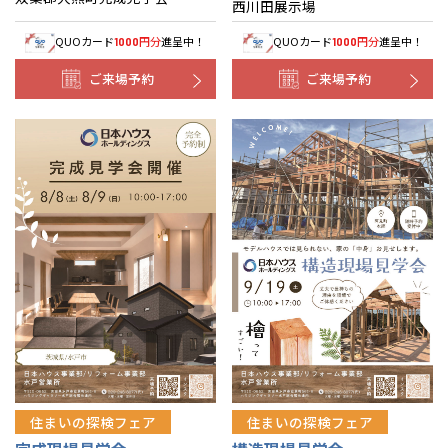
西川田展示場
QUOカード
円分
進呈中！
QUOカード
円分
進呈中！
1000
1000
ご来場予約
ご来場予約
住まいの探検フェア
住まいの探検フェア