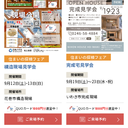
住まいの探検フェア
住まいの探検フェア
完成宅見学会
構造現場見学会
開催期間
開催期間
9月19日(土)～23日(水・祝)
9月12日(土)・13日(日)
開催場所
開催場所
いわき市完成現場
花巻市構造現場
QUOカード
円分
進呈中！
QUOカード
円分
進呈中！
1000
1000
ご来場予約
ご来場予約