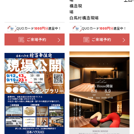
構造現
白馬村構造現場
QUOカード
円分
進呈中！
QUOカード
円分
進呈中！
1000
1000
ご来場予約
ご来場予約