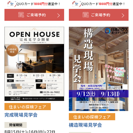
QUOカード
円分
進呈中！
QUOカード
円分
進呈中！
1000
1000
事業部紹介
ご来場予約
ご来場予約
IR情報
木材調達指針
グループ会社紹介
CMギャラリー
採用情報
住まいの探検フェア
完成現場見学会
住まいの探検フェア
構造現場見学会
開催期間
8月15日(土)・16日(日)・22日