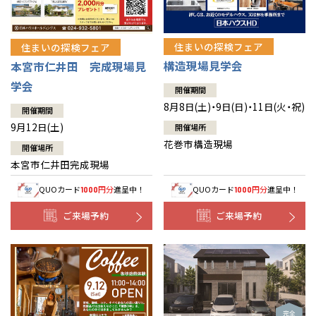
住まいの探検フェア
住まいの探検フェア
構造現場見学会
本宮市仁井田 完成現場見
学会
開催期間
8月8日(土)・9日(日)・11日(火・祝)
開催期間
9月12日(土)
開催場所
花巻市構造現場
開催場所
本宮市仁井田完成現場
QUOカード
円分
進呈中！
QUOカード
円分
進呈中！
1000
1000
ご来場予約
ご来場予約