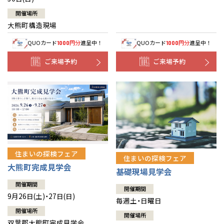
開催場所
大熊町構造現場
QUOカード
円分
進呈中！
QUOカード
円分
進呈中！
1000
1000
ご来場予約
ご来場予約
住まいの探検フェア
住まいの探検フェア
大熊町完成見学会
基礎現場見学会
開催期間
開催期間
9月26日(土)・27日(日)
毎週土・日曜日
開催場所
開催場所
双葉郡大熊町完成見学会