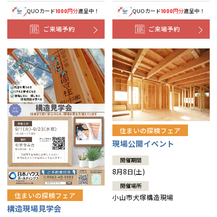
QUOカード
円分
進呈中！
QUOカード
円分
進呈中！
1000
1000
ご来場予約
ご来場予約
住まいの探検フェア
現場公開イベント
開催期間
8月8日(土)
開催場所
住まいの探検フェア
小山市犬塚構造現場
構造現場見学会