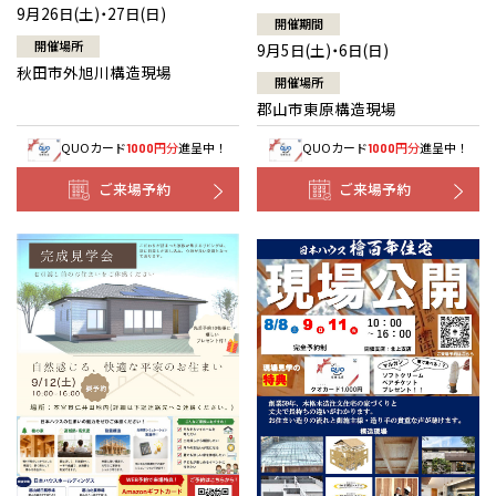
9月26日(土)・27日(日)
開催期間
開催場所
9月5日(土)・6日(日)
秋田市外旭川構造現場
開催場所
郡山市東原構造現場
QUOカード
円分
進呈中！
QUOカード
円分
進呈中！
1000
1000
ご来場予約
ご来場予約