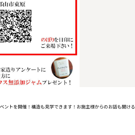
青森県
八戸
道央
青森
甲信越・北陸
甲信越・北陸
道央
苫小牧千歳
青森
小樽
新潟県
新潟
道北
秋田
新潟
関東
関東
秋田県
秋田
長岡
道北
旭川
東京都
世田谷
道南
岩手
山梨
東京
東海
東海
岩手県
盛岡
山梨県
甲府
道南
函館
八王子
北上
室蘭
愛知県
名古屋
道東
山形
長野
神奈川
愛知
近畿
近畿
長野県
長野
神奈川県
横浜
山形県
山形
豊橋
松本
道東
帯広
湘南
大阪府
大阪
釧路
宮城
富山
埼玉
岐阜
大阪
中国・四国
中国・四国
相模
宮城県
仙台
岐阜県
岐阜
富山県
富山
京都府
京都
埼玉県
埼玉
岡山県
岡山
福島県
郡山
福島
石川
千葉
静岡
京都
岡山
九州
九州
静岡県
静岡
石川県
金沢
所沢
福島
浜松
兵庫県
姫路
香川県
高松
いわき
福岡県
福岡
福井県
福井
福井
茨城
三重
兵庫
香川
福岡
千葉県
千葉
会津
三重県
四日市
分譲マンション
奈良県
奈良
柏
愛媛県
松山
佐賀県
佐賀
ベントを開催！構造も見学できます！お施主様からのお話も聞け
栃木
奈良
愛媛
佐賀
茨城県
水戸
熊本県
熊本
※現住所のある都道府県以外の建築予定地の方でも
群馬
滋賀
鳥取
熊本
現住所の有るお近くの展示場又は店舗にお問合せください。
栃木県
宇都宮
大分県
大分
小山
移住の計画の方もご相談対応します。お気軽にご相談ください。