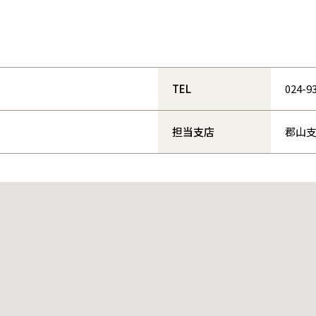
和歌山
島根
大分
宮崎県
宮崎
群馬県
群馬
伊勢崎
広島
宮崎
鹿児島県
鹿児島
山口
鹿児島
TEL
024-9
徳島
長崎
担当支店
郡山
高知
沖縄