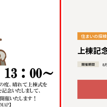
住まいの探検
上棟記
全国の展示場
お近くのイベント
開催期間
8
北海道
北海道
札幌
札幌
札幌
東北
東北
小樽