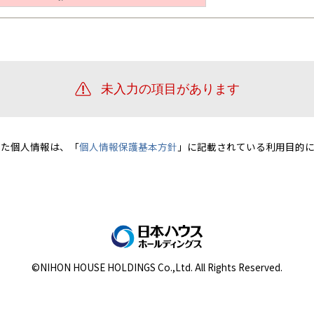
宮崎県
宮崎
群馬県
群馬
伊勢崎
広島
宮崎
鹿児島県
鹿児島
山口
鹿児島
徳島
長崎
高知
沖縄
いた個人情報は、「
個人情報保護基本方針
」に記載されている利用目的に
©NIHON HOUSE HOLDINGS Co.,Ltd. All Rights Reserved.