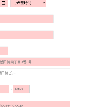
道央
苫小牧千歳
青森
小樽
新潟県
新潟
道北
秋田
新潟
関東
関東
秋田県
秋田
長岡
道北
旭川
東京都
世田谷
道南
岩手
山梨
東京
東海
東海
岩手県
盛岡
山梨県
甲府
道南
函館
八王子
北上
室蘭
愛知県
名古屋
道東
山形
長野
神奈川
愛知
近畿
近畿
長野県
長野
神奈川県
横浜
山形県
山形
豊橋
松本
道東
帯広
湘南
大阪府
大阪
釧路
宮城
富山
埼玉
岐阜
大阪
中国・四国
中国・四国
相模
宮城県
仙台
岐阜県
岐阜
富山県
富山
京都府
京都
埼玉県
埼玉
岡山県
岡山
福島県
郡山
福島
石川
千葉
静岡
京都
岡山
九州
九州
静岡県
静岡
石川県
金沢
所沢
福島
浜松
兵庫県
姫路
香川県
高松
いわき
福岡県
福岡
福井県
福井
福井
茨城
三重
兵庫
香川
福岡
千葉県
千葉
会津
三重県
四日市
分譲マンション
奈良県
奈良
柏
愛媛県
松山
佐賀県
佐賀
栃木
奈良
愛媛
佐賀
茨城県
水戸
-
熊本県
熊本
※現住所のある都道府県以外の建築予定地の方でも
群馬
滋賀
鳥取
熊本
現住所の有るお近くの展示場又は店舗にお問合せください。
栃木県
宇都宮
大分県
大分
小山
移住の計画の方もご相談対応します。お気軽にご相談ください。
和歌山
島根
大分