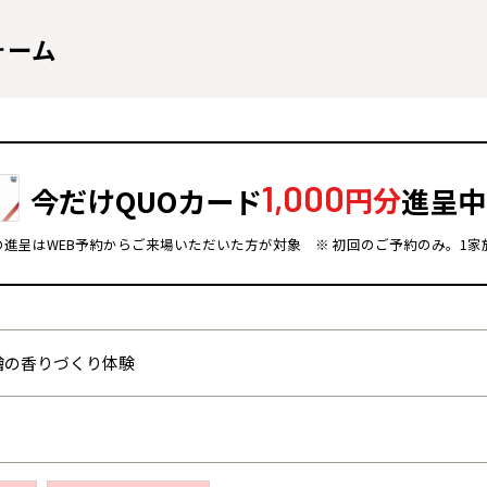
ォーム
1,000
今だけQUOカード
円分
進呈中
ドの進呈はWEB予約からご来場いただいた方が対象
※ 初回のご予約のみ。1家
全国の展示場
お近くのイベント
檜の香りづくり体験
北海道
北海道
札幌
札幌
札幌
東北
東北
小樽
青森県
八戸
道央
青森
甲信越・北陸
甲信越・北陸