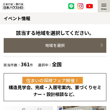
イベント情報
脱炭素・檜の家
環境にやさしい、脱炭素社会の住宅
選ばれる理由
該当する地域を選択してください。
檜・木造住宅
檜の魅力
地域を選択
耐震構造
檜の魅力 トップ
注文住宅
361
全国
該当件数：
件
選択中：
高耐久住宅
檜と日本人
注文住宅 トップ
施工事例
住まいの探検フェア開催！
高断熱・高気密の家
1000年を超えて生きる檜
グレートステージ
リフォーム
構造見学会、完成・入居宅案内、家づくりセミ
エネルギー自給自足
知られざる檜の効果・作用
クレステージ
リフォーム トップ
資産活用
ナー・設計相談など。
ZEH特集
檜の住まいデザイン
施工事例
リフォームメニュー
資産活用 トップ
買取サービス