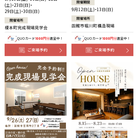
開催期間
(土)・23日(日)・
9月12日(土)・13日(日)
29日(土)・30日(日)
開催場所
開催場所
函館市堀川町構造現場
榎本町完成現場見学会
QUOカード
円分
進呈中！
QUOカード
円分
進呈中！
1000
1000
ご来場予約
ご来場予約