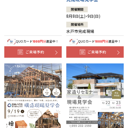
開催期間
8月8日(土)・9日(日)
開催場所
水戸市完成現場
QUOカード
円分
進呈中！
QUOカード
円分
進呈中！
1000
1000
ご来場予約
ご来場予約