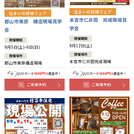
住まいの探検フェア
住まいの探検フェア
本宮市仁井田 完成現場見
郡山市東原 構造現場見学
学会
会
開催期間
開催期間
9月12日(土)
9月5日(土)・6日(日)
開催場所
開催場所
本宮市仁井田完成現場
郡山市東原構造現場
QUOカード
円分
進呈中！
QUOカード
円分
進呈中！
1000
1000
ご来場予約
ご来場予約