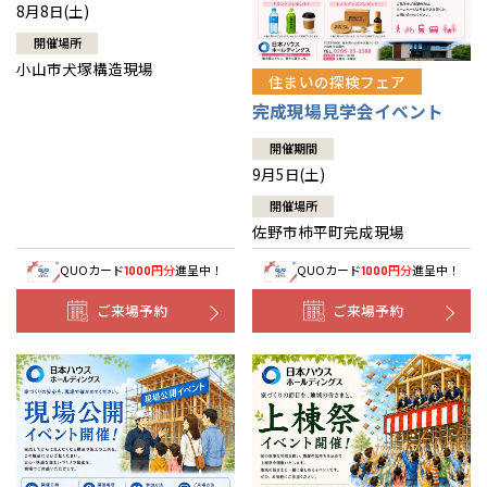
8月8日(土)
開催場所
小山市犬塚構造現場
住まいの探検フェア
完成現場見学会イベント
開催期間
9月5日(土)
開催場所
佐野市柿平町完成現場
QUOカード
円分
進呈中！
QUOカード
円分
進呈中！
1000
1000
ご来場予約
ご来場予約