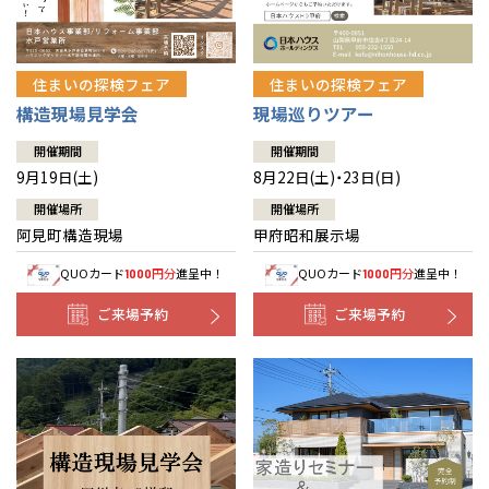
住まいの探検フェア
住まいの探検フェア
構造現場見学会
現場巡りツアー
開催期間
開催期間
9月19日(土)
8月22日(土)・23日(日)
開催場所
開催場所
阿見町構造現場
甲府昭和展示場
QUOカード
円分
進呈中！
QUOカード
円分
進呈中！
1000
1000
ご来場予約
ご来場予約