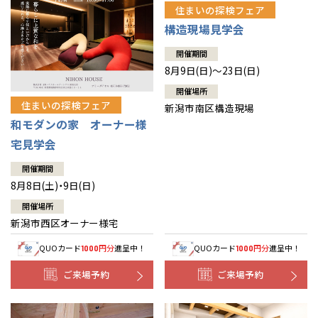
住まいの探検フェア
構造現場見学会
開催期間
8月9日(日)～23日(日)
開催場所
住まいの探検フェア
新潟市南区構造現場
和モダンの家 オーナー様
宅見学会
開催期間
8月8日(土)・9日(日)
開催場所
新潟市西区オーナー様宅
QUOカード
円分
進呈中！
QUOカード
円分
進呈中！
1000
1000
ご来場予約
ご来場予約