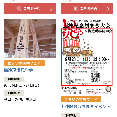
ご来場予約
ご来場予約
住まいの探検フェア
構造現場見学会
開催期間
9月26日(土)・27日(日)
開催場所
秋田市外旭川梶ノ目
住まいの探検フェア
上棟記念もちまきイベント
開催期間