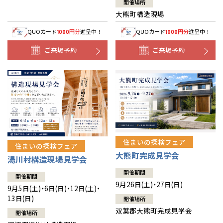
開催場所
大熊町構造現場
QUOカード
円分
進呈中！
QUOカード
円分
進呈中！
1000
1000
ご来場予約
ご来場予約
住まいの探検フェア
住まいの探検フェア
大熊町完成見学会
湯川村構造現場見学会
開催期間
開催期間
9月26日(土)・27日(日)
9月5日(土)・6日(日)・12日(土)・
13日(日)
開催場所
双葉郡大熊町完成見学会
開催場所