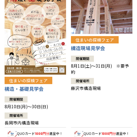
住まいの探検フェア
構造現場見学会
開催期間
8月1日(土)～31日(月) ※要予
約
住まいの探検フェア
開催場所
藤沢市構造現場
構造・基礎見学会
開催期間
8月10日(月)～30日(日)
開催場所
長岡市内構造現場
QUOカード
円分
進呈中！
QUOカード
円分
進呈中！
1000
1000