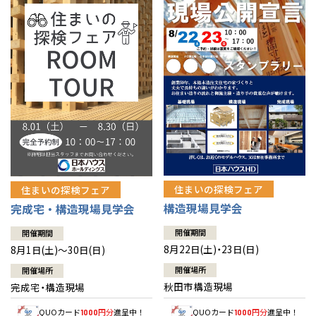
佐賀県
佐賀
栃木
奈良
愛媛
佐賀
※現住所のある都道府県以外の建築予定地の方でも
現住所の有るお近
茨城県
水戸
熊本県
熊本
くの展示場又は店舗にお問合せください。
移住の計画の方もご相談対
群馬
滋賀
鳥取
熊本
応します。お気軽にご相談ください。
栃木県
宇都宮
大分県
大分
小山
和歌山
島根
大分
宮崎県
宮崎
群馬県
群馬
伊勢崎
広島
宮崎
鹿児島県
鹿児島
山口
鹿児島
徳島
長崎
住まいの探検フェア
住まいの探検フェア
構造現場見学会
完成宅・構造現場見学会
高知
沖縄
開催期間
開催期間
8月22日(土)・23日(日)
8月1日(土)～30日(日)
開催場所
開催場所
秋田市構造現場
完成宅・構造現場
QUOカード
円分
進呈中！
QUOカード
円分
進呈中！
1000
1000