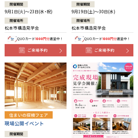
開催期間
開催期間
9月1日(火)～23日(水・祝)
9月19日(土)～30日(水)
開催場所
開催場所
松本市構造見学会
松本市構造見学会
QUOカード
円分
進呈中！
QUOカード
円分
進呈中！
1000
1000
ご来場予約
ご来場予約
住まいの探検フェア
現場公開イベント
開催期間