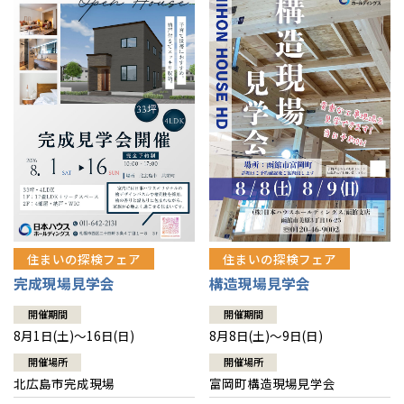
感謝訪問・長期保証
理想の木材「檜」
平屋の家
選ばれる理由
賃貸併用住宅のメリット
分譲住宅・土地
直営工事
外観・インテリア集
リフォームの流れ
安心のサポートシステム
分譲マンション
1メーターモジュール
WEB住宅展示場
介護保険利用で快適リフォーム
商品紹介
分譲マンション トップ
トランクルーム
冷暖房標準装備
暮らし方提案
展示場案内
ワザックとは
会社情報
24時間対応コールセンター
住まいのコラム
高い信頼性
会社情報 トップ
お問い合わせ
デザイン賞各種受賞
住まいのお手入れ集
安心の管理体制
住まいの探検フェア
住まいの探検フェア
ニュースリリース
会員サイト
完成現場見学会
構造現場見学会
セントラルヒーティング
ギャラリー
代表ごあいさつ
開催期間
開催期間
8月1日(土)～16日(日)
8月8日(土)～9日(日)
企業理念
開催場所
開催場所
北広島市完成現場
富岡町構造現場見学会
会社概要