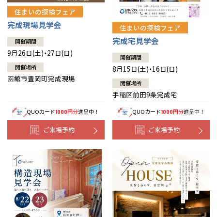
住まいの探検フェア
完成現場見学会
住まいの探検フェア
完成宅見学会
開催期間
9月26日(土)・27日(日)
開催期間
開催場所
8月15日(土)・16日(日)
函館市豊岡町完成現場
開催場所
手稲区前田9条完成宅
QUOカード
円分
進呈中！
QUOカード
円分
進呈中！
1000
1000
ご来場予約
ご来場予約
全国の展示場
お近くのイベント