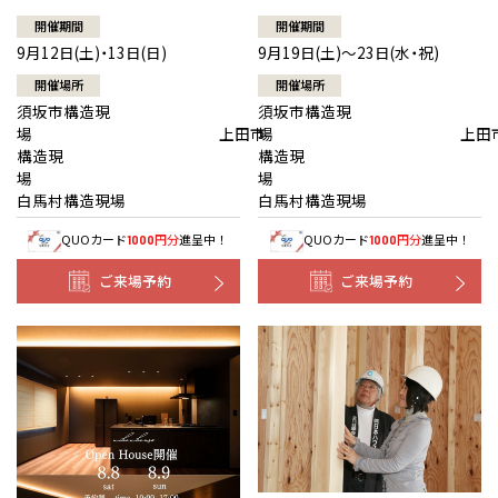
開催期間
開催期間
9月12日(土)・13日(日)
9月19日(土)～23日(水・祝)
開催場所
開催場所
須坂市構造現
須坂市構造現
場 上田市
場 上田
構造現
構造現
場
白馬村構造現場
白馬村構造現場
QUOカード
円分
進呈中！
QUOカード
円分
進呈中！
1000
1000
ご来場予約
ご来場予約