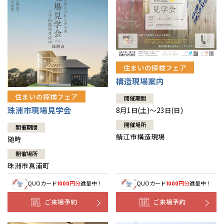
住まいの探検フェア
構造現場案内
住まいの探検フェア
開催期間
珠洲市現場見学会
8月1日(土)～23日(日)
開催場所
開催期間
鯖江市構造現場
随時
開催場所
珠洲市真浦町
QUOカード
円分
進呈中！
QUOカード
円分
進呈中！
1000
1000
ご来場予約
ご来場予約