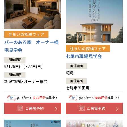
住まいの探検フェア
バーのある家 オーナー様
住まいの探検フェア
宅見学会
七尾市現場見学会
開催期間
9月26日(土)・27日(日)
開催期間
随時
開催場所
新潟市西区オーナー様宅
開催場所
七尾市矢田町
QUOカード
円分
進呈中！
QUOカード
円分
進呈中！
1000
1000
ご来場予約
ご来場予約