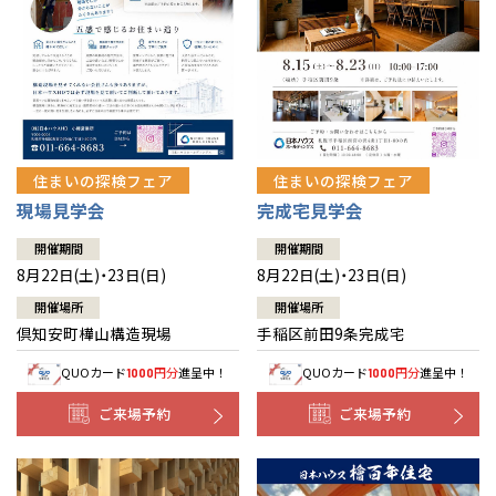
北海道
北海道
札幌
札幌
札幌
東北
東北
小樽
青森県
八戸
道央
青森
甲信越・北陸
甲信越・北陸
道央
苫小牧千歳
青森
小樽
新潟県
新潟
住まいの探検フェア
住まいの探検フェア
道北
秋田
新潟
関東
関東
秋田県
秋田
長岡
道北
旭川
現場見学会
完成宅見学会
東京都
世田谷
道南
岩手
山梨
東京
東海
東海
岩手県
盛岡
山梨県
甲府
開催期間
開催期間
道南
函館
八王子
北上
8月22日(土)・23日(日)
8月22日(土)・23日(日)
室蘭
愛知県
名古屋
道東
山形
長野
神奈川
愛知
近畿
近畿
長野県
長野
神奈川県
横浜
山形県
山形
開催場所
開催場所
豊橋
松本
道東
帯広
湘南
倶知安町樺山構造現場
手稲区前田9条完成宅
大阪府
大阪
釧路
宮城
富山
埼玉
岐阜
大阪
中国・四国
中国・四国
相模
宮城県
仙台
岐阜県
岐阜
富山県
富山
QUOカード
円分
進呈中！
QUOカード
円分
進呈中！
1000
1000
京都府
京都
埼玉県
埼玉
岡山県
岡山
福島県
郡山
福島
石川
千葉
静岡
京都
岡山
九州
九州
静岡県
静岡
石川県
金沢
ご来場予約
ご来場予約
所沢
福島
浜松
兵庫県
姫路
香川県
高松
いわき
福岡県
福岡
福井県
福井
福井
茨城
三重
兵庫
香川
福岡
千葉県
千葉
分譲マンション
会津
三重県
四日市
奈良県
奈良
柏
愛媛県
松山