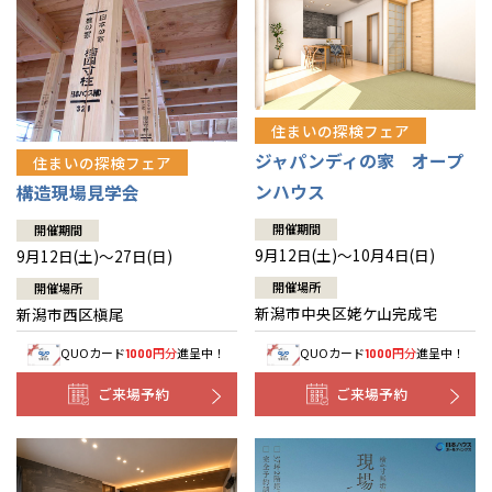
住まいの探検フェア
ジャパンディの家 オープ
住まいの探検フェア
ンハウス
構造現場見学会
開催期間
開催期間
9月12日(土)～10月4日(日)
9月12日(土)～27日(日)
開催場所
開催場所
新潟市中央区姥ケ山完成宅
新潟市西区槇尾
QUOカード
円分
進呈中！
QUOカード
円分
進呈中！
1000
1000
ご来場予約
ご来場予約