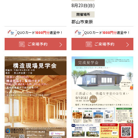
8月23日(日)
開催場所
郡山市東原
QUOカード
円分
進呈中！
QUOカード
円分
進呈中！
1000
1000
ご来場予約
ご来場予約