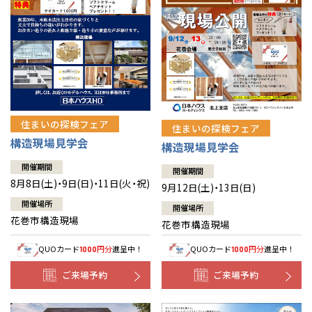
住まいの探検フェア
住まいの探検フェア
構造現場見学会
構造現場見学会
開催期間
開催期間
8月8日(土)・9日(日)・11日(火・祝)
9月12日(土)・13日(日)
開催場所
開催場所
花巻市構造現場
花巻市構造現場
QUOカード
円分
進呈中！
QUOカード
円分
進呈中！
1000
1000
ご来場予約
ご来場予約