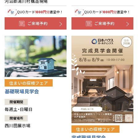
河沼郡湯川村構造現場
QUOカード
円分
進呈中！
QUOカード
円分
進呈中！
1000
1000
ご来場予約
ご来場予約
住まいの探検フェア
基礎現場見学会
開催期間
毎週土・日曜日
開催場所
西川田展示場
住まいの探検フェア
完成現場見学会