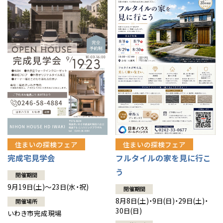
住まいの探検フェア
住まいの探検フェア
完成宅見学会
フルタイルの家を見に行こ
う
開催期間
9月19日(土)～23日(水・祝)
開催期間
8月8日(土)・9日(日)・29日(土)・
開催場所
30日(日)
いわき市完成現場