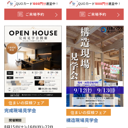
QUOカード
円分
進呈中！
QUOカード
円分
進呈中！
1000
1000
事業部紹介
ご来場予約
ご来場予約
IR情報
木材調達指針
グループ会社紹介
CMギャラリー
採用情報
住まいの探検フェア
完成現場見学会
住まいの探検フェア
構造現場見学会
開催期間
8月15日(土)・16日(日)・22日