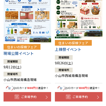
住まいの探検フェア
住まいの探検フェア
上棟祭イベント
現場公開イベント
開催期間
開催期間
9月26日(土)
9月12日(土)
開催場所
開催場所
小山市西城南構造現場
小山市西城南構造現場
QUOカード
円分
進呈中！
QUOカード
円分
進呈中！
1000
1000
ご来場予約
ご来場予約