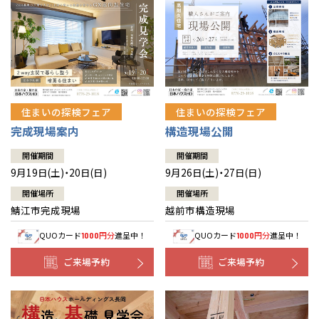
住まいの探検フェア
住まいの探検フェア
完成現場案内
構造現場公開
開催期間
開催期間
9月19日(土)・20日(日)
9月26日(土)・27日(日)
開催場所
開催場所
鯖江市完成現場
越前市構造現場
QUOカード
円分
進呈中！
QUOカード
円分
進呈中！
1000
1000
ご来場予約
ご来場予約