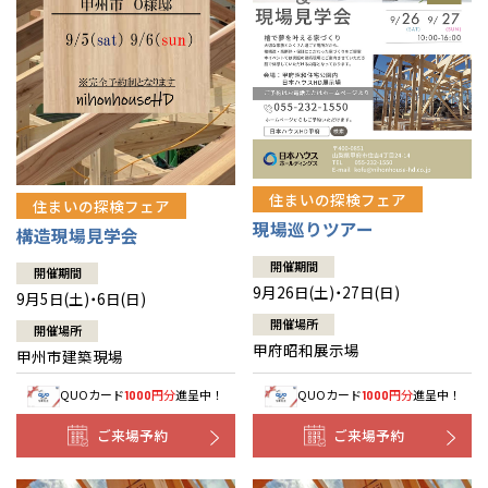
住まいの探検フェア
住まいの探検フェア
現場巡りツアー
構造現場見学会
開催期間
開催期間
9月26日(土)・27日(日)
9月5日(土)・6日(日)
開催場所
開催場所
甲府昭和展示場
甲州市建築現場
QUOカード
円分
進呈中！
QUOカード
円分
進呈中！
1000
1000
ご来場予約
ご来場予約