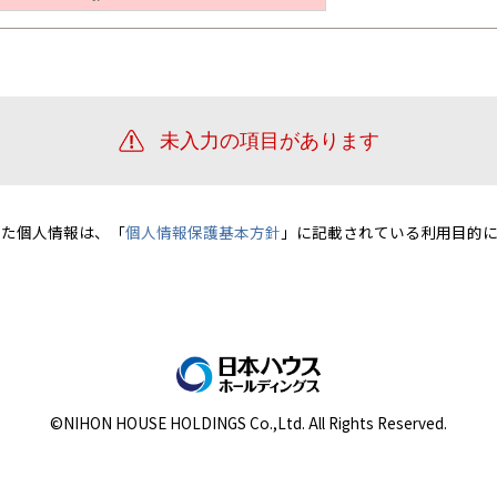
宮崎県
宮崎
群馬県
群馬
伊勢崎
広島
宮崎
鹿児島県
鹿児島
山口
鹿児島
徳島
長崎
高知
沖縄
いた個人情報は、「
個人情報保護基本方針
」に記載されている利用目的に
©NIHON HOUSE HOLDINGS Co.,Ltd. All Rights Reserved.