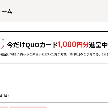
ォーム
1,000
今だけQUOカード
円分
進呈中
ドの進呈はWEB予約からご来場いただいた方が対象
※ 初回のご予約のみ。1家
全国の展示場
お近くのイベント
北海道
北海道
札幌
札幌
札幌
東北
東北
日(日)
小樽
青森県
八戸
道央
青森
甲信越・北陸
甲信越・北陸