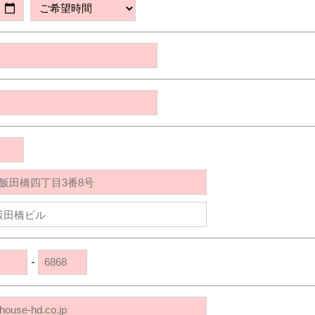
道央
苫小牧千歳
青森
小樽
新潟県
新潟
道北
秋田
新潟
関東
関東
秋田県
秋田
長岡
道北
旭川
東京都
世田谷
道南
岩手
山梨
東京
東海
東海
岩手県
盛岡
山梨県
甲府
道南
函館
八王子
北上
室蘭
愛知県
名古屋
道東
山形
長野
神奈川
愛知
近畿
近畿
長野県
長野
神奈川県
横浜
山形県
山形
豊橋
松本
道東
帯広
湘南
大阪府
大阪
釧路
宮城
富山
埼玉
岐阜
大阪
中国・四国
中国・四国
相模
宮城県
仙台
岐阜県
岐阜
富山県
富山
京都府
京都
埼玉県
埼玉
岡山県
岡山
福島県
郡山
福島
石川
千葉
静岡
京都
岡山
九州
九州
静岡県
静岡
石川県
金沢
所沢
福島
浜松
兵庫県
姫路
香川県
高松
いわき
福岡県
福岡
福井県
福井
福井
茨城
三重
兵庫
香川
福岡
千葉県
千葉
会津
三重県
四日市
分譲マンション
奈良県
奈良
柏
愛媛県
松山
佐賀県
佐賀
栃木
奈良
愛媛
佐賀
茨城県
水戸
-
熊本県
熊本
※現住所のある都道府県以外の建築予定地の方でも
群馬
滋賀
鳥取
熊本
現住所の有るお近くの展示場又は店舗にお問合せください。
栃木県
宇都宮
大分県
大分
小山
移住の計画の方もご相談対応します。お気軽にご相談ください。
和歌山
島根
大分