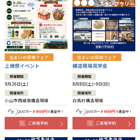
住まいの探検フェア
住まいの探検フェア
上棟祭イベント
構造現場見学会
開催期間
開催期間
9月26日(土)
8月8日(土)・9日(日)
開催場所
開催場所
小山市西城南構造現場
白馬村構造現場
QUOカード
円分
進呈中！
QUOカード
円分
進呈中！
1000
1000
ご来場予約
ご来場予約