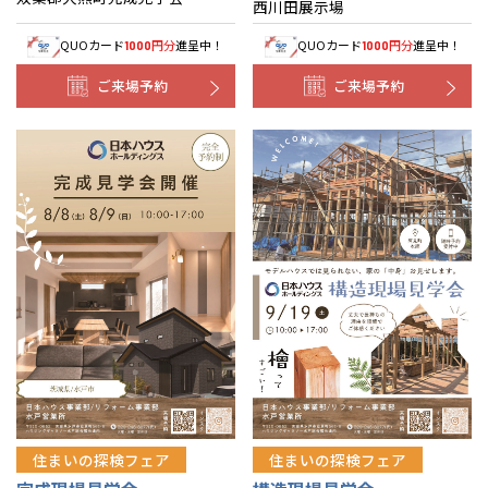
西川田展示場
QUOカード
円分
進呈中！
QUOカード
円分
進呈中！
1000
1000
ご来場予約
ご来場予約
住まいの探検フェア
住まいの探検フェア