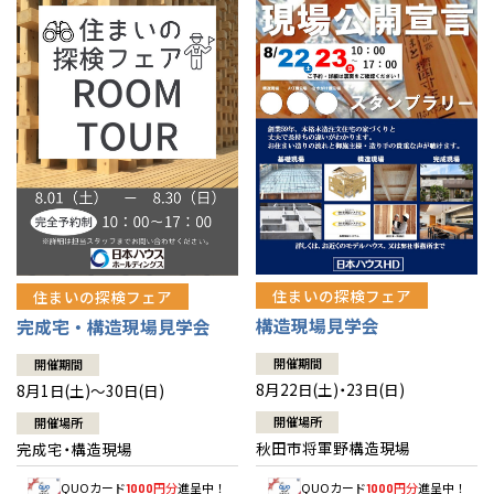
佐賀県
佐賀
栃木
奈良
愛媛
佐賀
※現住所のある都道府県以外の建築予定地の方でも
現住所の有るお近
茨城県
水戸
熊本県
熊本
くの展示場又は店舗にお問合せください。
移住の計画の方もご相談対
群馬
滋賀
鳥取
熊本
応します。お気軽にご相談ください。
栃木県
宇都宮
大分県
大分
小山
和歌山
島根
大分
宮崎県
宮崎
群馬県
群馬
伊勢崎
広島
宮崎
鹿児島県
鹿児島
山口
鹿児島
徳島
長崎
住まいの探検フェア
住まいの探検フェア
構造現場見学会
完成宅・構造現場見学会
高知
沖縄
開催期間
開催期間
8月22日(土)・23日(日)
8月1日(土)～30日(日)
開催場所
開催場所
秋田市将軍野構造現場
完成宅・構造現場
QUOカード
円分
進呈中！
QUOカード
円分
進呈中！
1000
1000