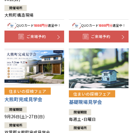
開催場所
大熊町構造現場
QUOカード
円分
進呈中！
QUOカード
円分
進呈中！
1000
1000
ご来場予約
ご来場予約
住まいの探検フェア
住まいの探検フェア
大熊町完成見学会
基礎現場見学会
開催期間
開催期間
9月26日(土)・27日(日)
毎週土・日曜日
開催場所
開催場所
双葉郡大熊町完成見学会