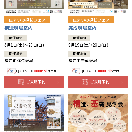
住まいの探検フェア
住まいの探検フェア
構造現場案内
完成現場案内
開催期間
開催期間
8月1日(土)～23日(日)
9月19日(土)・20日(日)
開催場所
開催場所
鯖江市構造現場
鯖江市完成現場
QUOカード
円分
進呈中！
QUOカード
円分
進呈中！
1000
1000
ご来場予約
ご来場予約