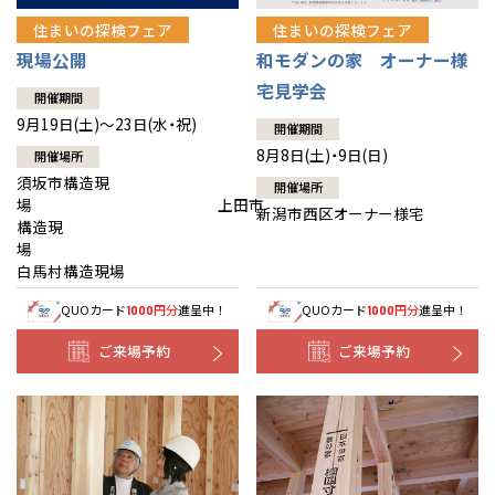
住まいの探検フェア
住まいの探検フェア
現場公開
和モダンの家 オーナー様
宅見学会
開催期間
9月19日(土)～23日(水・祝)
開催期間
8月8日(土)・9日(日)
開催場所
須坂市構造現
開催場所
場 上田市
新潟市西区オーナー様宅
構造現
場
白馬村構造現場
QUOカード
円分
進呈中！
QUOカード
円分
進呈中！
1000
1000
ご来場予約
ご来場予約