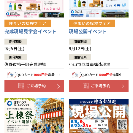
住まいの探検フェア
住まいの探検フェア
完成現場見学会イベント
現場公開イベント
開催期間
開催期間
9月5日(土)
9月12日(土)
開催場所
開催場所
佐野市柿平町完成現場
小山市西城南構造現場
QUOカード
円分
進呈中！
QUOカード
円分
進呈中！
1000
1000
ご来場予約
ご来場予約