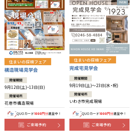
住まいの探検フェア
住まいの探検フェア
完成宅見学会
構造現場見学会
開催期間
開催期間
9月19日(土)～23日(水・祝)
9月12日(土)・13日(日)
開催場所
開催場所
いわき市完成現場
花巻市構造現場
QUOカード
円分
進呈中！
QUOカード
円分
進呈中！
1000
1000
ご来場予約
ご来場予約