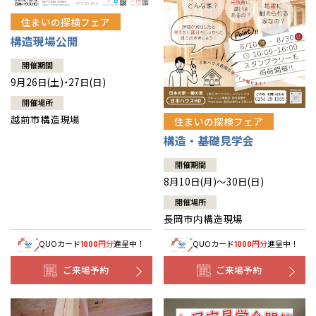
住まいの探検フェア
構造現場公開
開催期間
9月26日(土)・27日(日)
開催場所
越前市構造現場
住まいの探検フェア
構造・基礎見学会
開催期間
8月10日(月)～30日(日)
開催場所
長岡市内構造現場
QUOカード
円分
進呈中！
QUOカード
円分
進呈中！
1000
1000
ご来場予約
ご来場予約