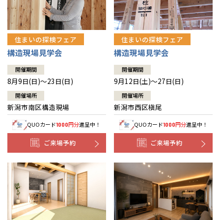
住まいの探検フェア
住まいの探検フェア
構造現場見学会
構造現場見学会
開催期間
開催期間
8月9日(日)～23日(日)
9月12日(土)～27日(日)
開催場所
開催場所
新潟市南区構造現場
新潟市西区槇尾
QUOカード
円分
進呈中！
QUOカード
円分
進呈中！
1000
1000
ご来場予約
ご来場予約