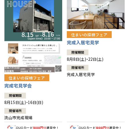
住まいの探検フェア
完成入居宅見学
開催期間
8月8日(土)・22日(土)
開催場所
完成入居宅見学
住まいの探検フェア
完成宅見学会
開催期間
8月15日(土)・16日(日)
開催場所
流山市完成現場
QUOカード
円分
進呈中！
QUOカード
円分
進呈中！
1000
1000