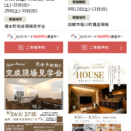
開催期間
(土)・23日(日)・
9月12日(土)・13日(日)
29日(土)・30日(日)
開催場所
開催場所
函館市堀川町構造現場
榎本町完成現場見学会
QUOカード
円分
進呈中！
QUOカード
円分
進呈中！
1000
1000
ご来場予約
ご来場予約