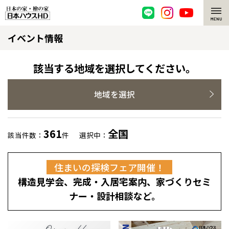
イベント情報
脱炭素・檜の家
環境にやさしい、脱炭素社会の住宅
選ばれる理由
該当する地域を選択してください。
檜・木造住宅
檜の魅力
地域を選択
耐震構造
檜の魅力 トップ
注文住宅
361
全国
該当件数：
件
選択中：
高耐久住宅
檜と日本人
注文住宅 トップ
施工事例
住まいの探検フェア開催！
高断熱・高気密の家
1000年を超えて生きる檜
グレートステージ
リフォーム
構造見学会、完成・入居宅案内、家づくりセミ
エネルギー自給自足
知られざる檜の効果・作用
クレステージ
リフォーム トップ
資産活用
ナー・設計相談など。
ZEH特集
檜の住まいデザイン
施工事例
リフォームメニュー
資産活用 トップ
買取サービス