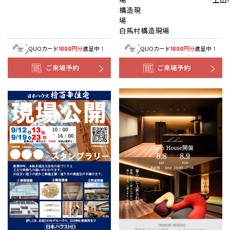
構造現
白馬村構造現場
QUOカード
円分
進呈中！
QUOカード
円分
進呈中！
1000
1000
ご来場予約
ご来場予約