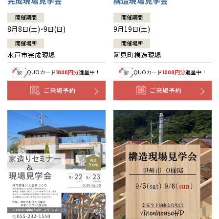
完成現場見学会
構造現場見学会
開催期間
開催期間
8月8日(土)・9日(日)
9月19日(土)
開催場所
開催場所
水戸市完成現場
阿見町構造現場
QUOカード
円分
進呈中！
QUOカード
円分
進呈中！
1000
1000
ご来場予約
ご来場予約