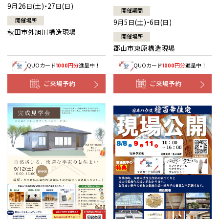
9月26日(土)・27日(日)
開催期間
開催場所
9月5日(土)・6日(日)
秋田市外旭川構造現場
開催場所
郡山市東原構造現場
QUOカード
円分
進呈中！
QUOカード
円分
進呈中！
1000
1000
ご来場予約
ご来場予約