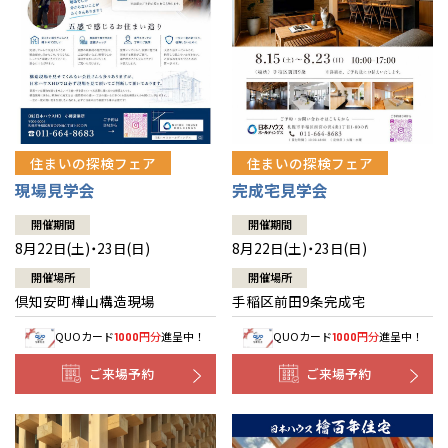
北海道
北海道
札幌
札幌
札幌
東北
東北
小樽
青森県
八戸
道央
青森
甲信越・北陸
甲信越・北陸
道央
苫小牧千歳
青森
小樽
新潟県
新潟
住まいの探検フェア
住まいの探検フェア
道北
秋田
新潟
関東
関東
秋田県
秋田
長岡
道北
旭川
現場見学会
完成宅見学会
東京都
世田谷
道南
岩手
山梨
東京
東海
東海
岩手県
盛岡
山梨県
甲府
開催期間
開催期間
道南
函館
八王子
北上
8月22日(土)・23日(日)
8月22日(土)・23日(日)
室蘭
愛知県
名古屋
道東
山形
長野
神奈川
愛知
近畿
近畿
長野県
長野
神奈川県
横浜
山形県
山形
開催場所
開催場所
豊橋
松本
道東
帯広
湘南
倶知安町樺山構造現場
手稲区前田9条完成宅
大阪府
大阪
釧路
宮城
富山
埼玉
岐阜
大阪
中国・四国
中国・四国
相模
宮城県
仙台
岐阜県
岐阜
富山県
富山
QUOカード
円分
進呈中！
QUOカード
円分
進呈中！
1000
1000
京都府
京都
埼玉県
埼玉
岡山県
岡山
福島県
郡山
福島
石川
千葉
静岡
京都
岡山
九州
九州
静岡県
静岡
石川県
金沢
ご来場予約
ご来場予約
所沢
福島
浜松
兵庫県
姫路
香川県
高松
いわき
福岡県
福岡
福井県
福井
福井
茨城
三重
兵庫
香川
福岡
千葉県
千葉
分譲マンション
会津
三重県
四日市
奈良県
奈良
柏
愛媛県
松山