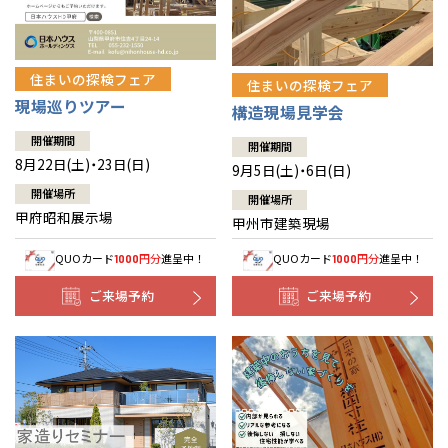
住まいの探検フェア
住まいの探検フェア
現場巡りツアー
構造現場見学会
開催期間
開催期間
8月22日(土)・23日(日)
9月5日(土)・6日(日)
開催場所
開催場所
甲府昭和展示場
甲州市建築現場
QUOカード
円分
進呈中！
QUOカード
円分
進呈中！
1000
1000
ご来場予約
ご来場予約