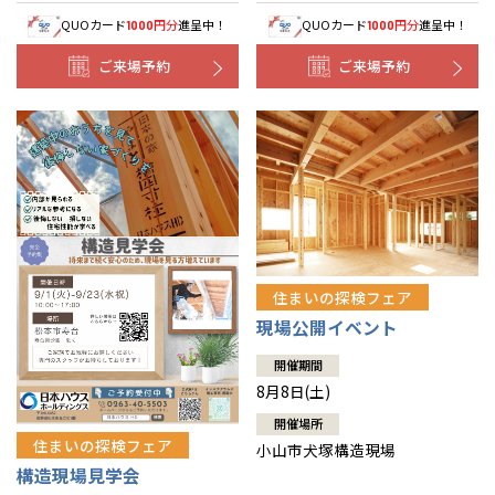
QUOカード
円分
進呈中！
QUOカード
円分
進呈中！
1000
1000
ご来場予約
ご来場予約
住まいの探検フェア
現場公開イベント
開催期間
8月8日(土)
開催場所
住まいの探検フェア
小山市犬塚構造現場
構造現場見学会