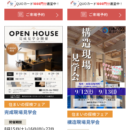
QUOカード
円分
進呈中！
QUOカード
円分
進呈中！
1000
1000
事業部紹介
ご来場予約
ご来場予約
IR情報
木材調達指針
グループ会社紹介
CMギャラリー
採用情報
住まいの探検フェア
完成現場見学会
住まいの探検フェア
構造現場見学会
開催期間
8月15日(土)・16日(日)・22日