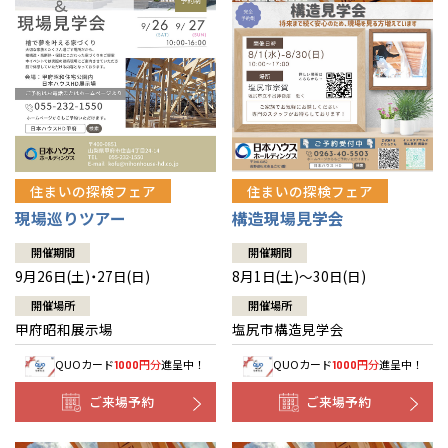
住まいの探検フェア
住まいの探検フェア
構造現場見学会
現場巡りツアー
開催期間
開催期間
8月1日(土)～30日(日)
9月26日(土)・27日(日)
開催場所
開催場所
塩尻市構造見学会
甲府昭和展示場
QUOカード
円分
進呈中！
QUOカード
円分
進呈中！
1000
1000
ご来場予約
ご来場予約