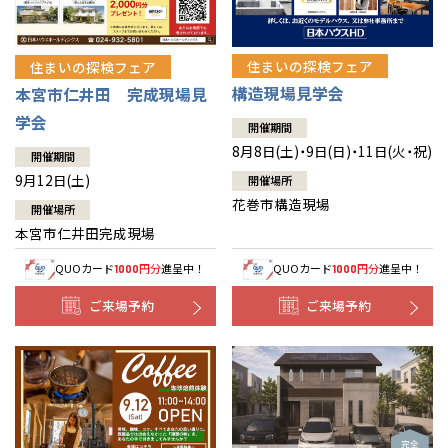
住まいの探検フェア
住まいの探検フェア
構造現場見学会
本宮市仁井田 完成現場見
学会
開催期間
8月8日(土)・9日(日)・11日(火・祝)
開催期間
9月12日(土)
開催場所
花巻市構造現場
開催場所
本宮市仁井田完成現場
QUOカード
円分
進呈中！
QUOカード
円分
進呈中！
1000
1000
ご来場予約
ご来場予約