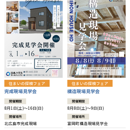
感謝訪問・長期保証
理想の木材「檜」
平屋の家
選ばれる理由
賃貸併用住宅のメリット
分譲住宅・土地
直営工事
外観・インテリア集
リフォームの流れ
安心のサポートシステム
分譲マンション
1メーターモジュール
WEB住宅展示場
介護保険利用で快適リフォーム
商品紹介
分譲マンション トップ
トランクルーム
冷暖房標準装備
暮らし方提案
展示場案内
ワザックとは
会社情報
24時間対応コールセンター
住まいのコラム
高い信頼性
会社情報 トップ
お問い合わせ
デザイン賞各種受賞
住まいのお手入れ集
安心の管理体制
住まいの探検フェア
住まいの探検フェア
ニュースリリース
会員サイト
完成現場見学会
構造現場見学会
セントラルヒーティング
ギャラリー
代表ごあいさつ
開催期間
開催期間
8月1日(土)～16日(日)
8月8日(土)～9日(日)
企業理念
開催場所
開催場所
北広島市完成現場
富岡町構造現場見学会
会社概要