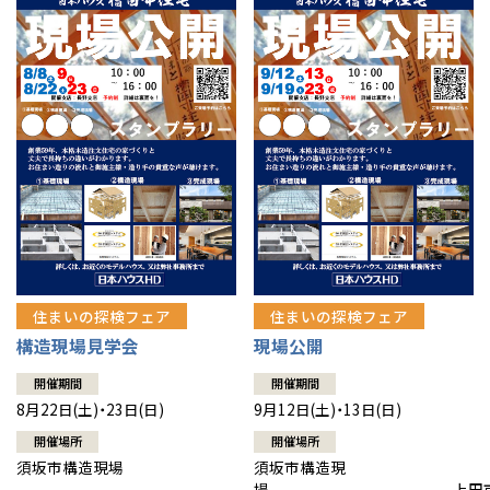
住まいの探検フェア
住まいの探検フェア
構造現場見学会
現場公開
開催期間
開催期間
8月22日(土)・23日(日)
9月12日(土)・13日(日)
開催場所
開催場所
須坂市構造現場
須坂市構造現
場 上田