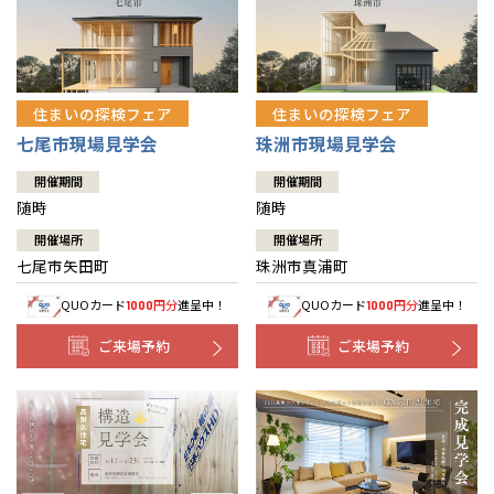
住まいの探検フェア
住まいの探検フェア
七尾市現場見学会
珠洲市現場見学会
開催期間
開催期間
随時
随時
開催場所
開催場所
七尾市矢田町
珠洲市真浦町
QUOカード
円分
進呈中！
QUOカード
円分
進呈中！
1000
1000
ご来場予約
ご来場予約