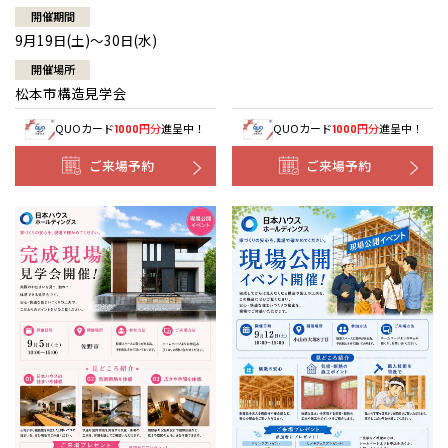
開催期間
9月19日(土)～30日(水)
開催場所
松本市構造見学会
QUOカード
円分
進呈中！
QUOカード
円分
進呈中！
1000
1000
ご来場予約
ご来場予約