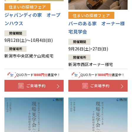
住まいの探検フェア
ジャパンディの家 オープ
住まいの探検フェア
ンハウス
バーのある家 オーナー様
宅見学会
開催期間
9月12日(土)～10月4日(日)
開催期間
9月26日(土)・27日(日)
開催場所
新潟市中央区姥ケ山完成宅
開催場所
新潟市西区オーナー様宅
QUOカード
円分
進呈中！
QUOカード
円分
進呈中！
1000
1000
ご来場予約
ご来場予約