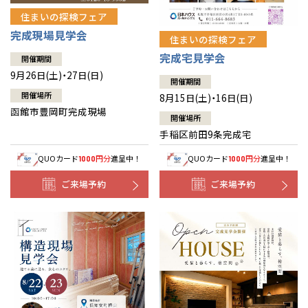
住まいの探検フェア
完成現場見学会
住まいの探検フェア
完成宅見学会
開催期間
9月26日(土)・27日(日)
開催期間
開催場所
8月15日(土)・16日(日)
函館市豊岡町完成現場
開催場所
手稲区前田9条完成宅
QUOカード
円分
進呈中！
QUOカード
円分
進呈中！
1000
1000
ご来場予約
ご来場予約
全国の展示場
お近くのイベント