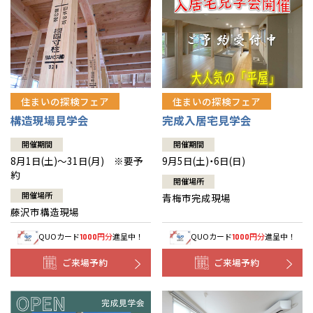
住まいの探検フェア
住まいの探検フェア
構造現場見学会
完成入居宅見学会
開催期間
開催期間
8月1日(土)～31日(月) ※要予
9月5日(土)・6日(日)
約
開催場所
開催場所
青梅市完成現場
藤沢市構造現場
QUOカード
円分
進呈中！
QUOカード
円分
進呈中！
1000
1000
ご来場予約
ご来場予約