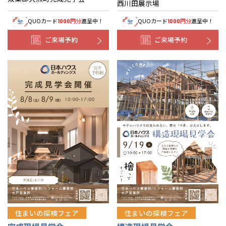
西川田展示場
QUOカード
円分
進呈中！
QUOカード
円分
進呈中！
1000
1000
ご来場予約
ご来場予約
住まいの探検フェア
住まいの探検フェア