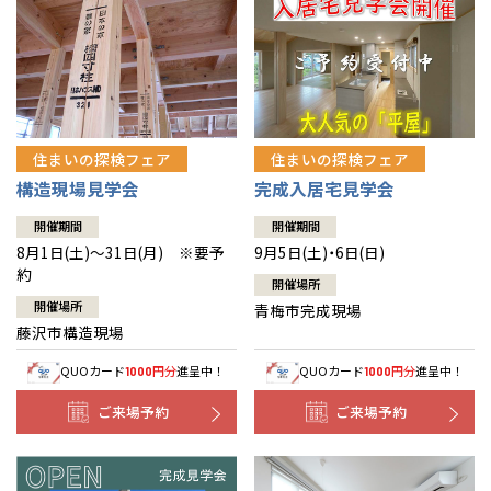
住まいの探検フェア
住まいの探検フェア
構造現場見学会
完成入居宅見学会
開催期間
開催期間
8月1日(土)～31日(月) ※要予
9月5日(土)・6日(日)
約
開催場所
開催場所
青梅市完成現場
藤沢市構造現場
QUOカード
円分
進呈中！
QUOカード
円分
進呈中！
1000
1000
ご来場予約
ご来場予約