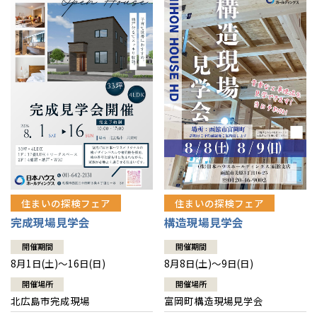
感謝訪問・長期保証
理想の木材「檜」
平屋の家
選ばれる理由
賃貸併用住宅のメリット
分譲住宅・土地
直営工事
外観・インテリア集
リフォームの流れ
安心のサポートシステム
分譲マンション
1メーターモジュール
WEB住宅展示場
介護保険利用で快適リフォーム
商品紹介
分譲マンション トップ
トランクルーム
冷暖房標準装備
暮らし方提案
展示場案内
ワザックとは
会社情報
24時間対応コールセンター
住まいのコラム
高い信頼性
会社情報 トップ
お問い合わせ
デザイン賞各種受賞
住まいのお手入れ集
安心の管理体制
住まいの探検フェア
住まいの探検フェア
ニュースリリース
会員サイト
完成現場見学会
構造現場見学会
セントラルヒーティング
ギャラリー
代表ごあいさつ
開催期間
開催期間
8月1日(土)～16日(日)
8月8日(土)～9日(日)
企業理念
開催場所
開催場所
北広島市完成現場
富岡町構造現場見学会
会社概要