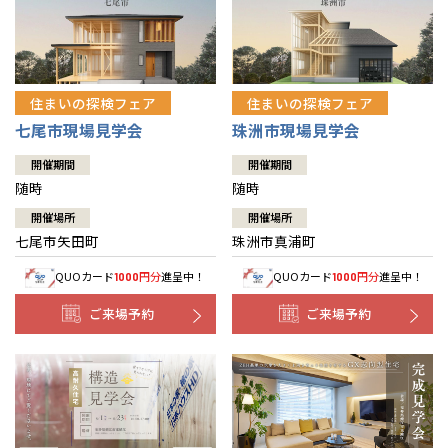
住まいの探検フェア
住まいの探検フェア
七尾市現場見学会
珠洲市現場見学会
開催期間
開催期間
随時
随時
開催場所
開催場所
七尾市矢田町
珠洲市真浦町
QUOカード
円分
進呈中！
QUOカード
円分
進呈中！
1000
1000
ご来場予約
ご来場予約