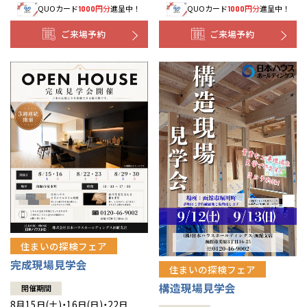
QUOカード
円分
進呈中！
QUOカード
円分
進呈中！
1000
1000
事業部紹介
ご来場予約
ご来場予約
IR情報
木材調達指針
グループ会社紹介
CMギャラリー
採用情報
住まいの探検フェア
完成現場見学会
住まいの探検フェア
構造現場見学会
開催期間
8月15日(土)・16日(日)・22日