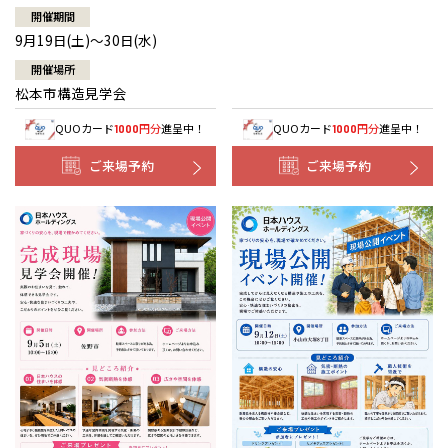
開催期間
9月19日(土)～30日(水)
開催場所
松本市構造見学会
QUOカード
円分
進呈中！
QUOカード
円分
進呈中！
1000
1000
ご来場予約
ご来場予約