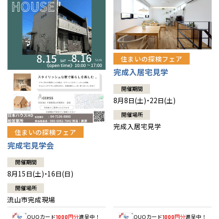
住まいの探検フェア
完成入居宅見学
開催期間
8月8日(土)・22日(土)
開催場所
完成入居宅見学
住まいの探検フェア
完成宅見学会
開催期間
8月15日(土)・16日(日)
開催場所
流山市完成現場
QUOカード
円分
進呈中！
QUOカード
円分
進呈中！
1000
1000