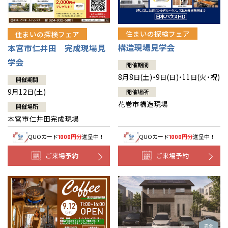
住まいの探検フェア
住まいの探検フェア
構造現場見学会
本宮市仁井田 完成現場見
学会
開催期間
8月8日(土)・9日(日)・11日(火・祝)
開催期間
9月12日(土)
開催場所
花巻市構造現場
開催場所
本宮市仁井田完成現場
QUOカード
円分
進呈中！
QUOカード
円分
進呈中！
1000
1000
ご来場予約
ご来場予約