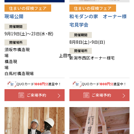
住まいの探検フェア
住まいの探検フェア
現場公開
和モダンの家 オーナー様
宅見学会
開催期間
9月19日(土)～23日(水・祝)
開催期間
8月8日(土)・9日(日)
開催場所
須坂市構造現
開催場所
場 上田市
新潟市西区オーナー様宅
構造現
場
白馬村構造現場
QUOカード
円分
進呈中！
QUOカード
円分
進呈中！
1000
1000
ご来場予約
ご来場予約