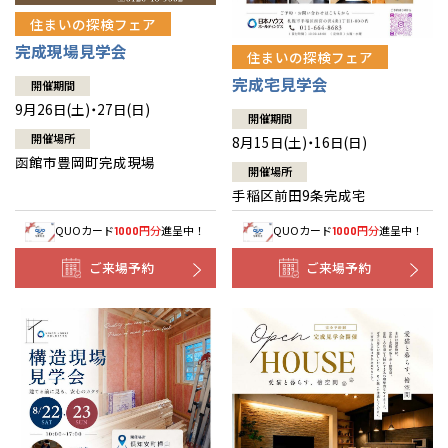
住まいの探検フェア
完成現場見学会
住まいの探検フェア
完成宅見学会
開催期間
9月26日(土)・27日(日)
開催期間
開催場所
8月15日(土)・16日(日)
函館市豊岡町完成現場
開催場所
手稲区前田9条完成宅
QUOカード
円分
進呈中！
QUOカード
円分
進呈中！
1000
1000
ご来場予約
ご来場予約
全国の展示場
お近くのイベント