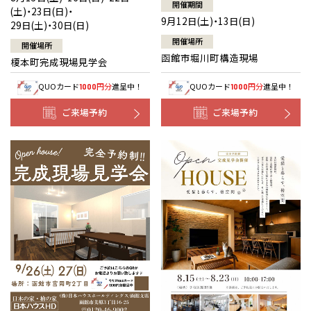
開催期間
(土)・23日(日)・
9月12日(土)・13日(日)
29日(土)・30日(日)
開催場所
開催場所
函館市堀川町構造現場
榎本町完成現場見学会
QUOカード
円分
進呈中！
QUOカード
円分
進呈中！
1000
1000
ご来場予約
ご来場予約