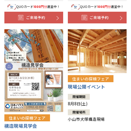
QUOカード
円分
進呈中！
QUOカード
円分
進呈中！
1000
1000
ご来場予約
ご来場予約
住まいの探検フェア
現場公開イベント
開催期間
8月8日(土)
開催場所
住まいの探検フェア
小山市犬塚構造現場
構造現場見学会