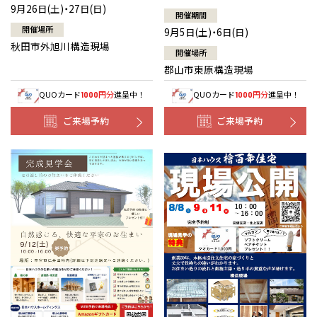
9月26日(土)・27日(日)
開催期間
開催場所
9月5日(土)・6日(日)
秋田市外旭川構造現場
開催場所
郡山市東原構造現場
QUOカード
円分
進呈中！
QUOカード
円分
進呈中！
1000
1000
ご来場予約
ご来場予約