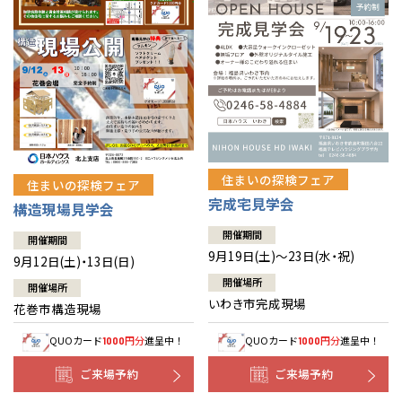
住まいの探検フェア
住まいの探検フェア
完成宅見学会
構造現場見学会
開催期間
開催期間
9月19日(土)～23日(水・祝)
9月12日(土)・13日(日)
開催場所
開催場所
いわき市完成現場
花巻市構造現場
QUOカード
円分
進呈中！
QUOカード
円分
進呈中！
1000
1000
ご来場予約
ご来場予約