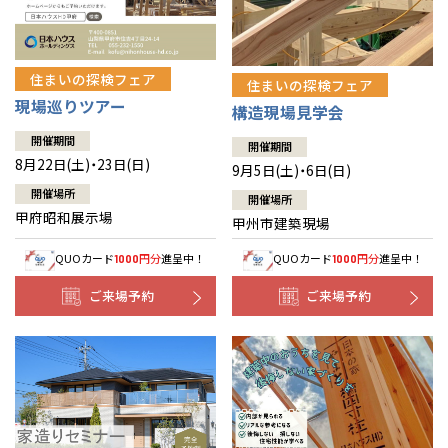
住まいの探検フェア
住まいの探検フェア
現場巡りツアー
構造現場見学会
開催期間
開催期間
8月22日(土)・23日(日)
9月5日(土)・6日(日)
開催場所
開催場所
甲府昭和展示場
甲州市建築現場
QUOカード
円分
進呈中！
QUOカード
円分
進呈中！
1000
1000
ご来場予約
ご来場予約