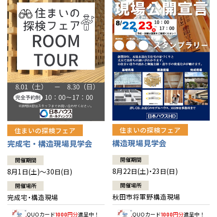
佐賀県
佐賀
栃木
奈良
愛媛
佐賀
※現住所のある都道府県以外の建築予定地の方でも
現住所の有るお近
茨城県
水戸
熊本県
熊本
くの展示場又は店舗にお問合せください。
移住の計画の方もご相談対
群馬
滋賀
鳥取
熊本
応します。お気軽にご相談ください。
栃木県
宇都宮
大分県
大分
小山
和歌山
島根
大分
宮崎県
宮崎
群馬県
群馬
伊勢崎
広島
宮崎
鹿児島県
鹿児島
山口
鹿児島
徳島
長崎
住まいの探検フェア
住まいの探検フェア
構造現場見学会
完成宅・構造現場見学会
高知
沖縄
開催期間
開催期間
8月22日(土)・23日(日)
8月1日(土)～30日(日)
開催場所
開催場所
秋田市将軍野構造現場
完成宅・構造現場
QUOカード
円分
進呈中！
QUOカード
円分
進呈中！
1000
1000