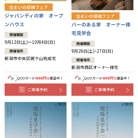
住まいの探検フェア
ジャパンディの家 オープ
住まいの探検フェア
ンハウス
バーのある家 オーナー様
宅見学会
開催期間
9月12日(土)～10月4日(日)
開催期間
9月26日(土)・27日(日)
開催場所
新潟市中央区姥ケ山完成宅
開催場所
新潟市西区オーナー様宅
QUOカード
円分
進呈中！
QUOカード
円分
進呈中！
1000
1000
ご来場予約
ご来場予約