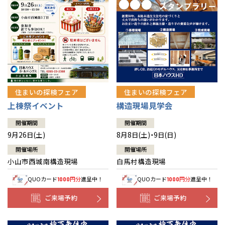
住まいの探検フェア
住まいの探検フェア
上棟祭イベント
構造現場見学会
開催期間
開催期間
9月26日(土)
8月8日(土)・9日(日)
開催場所
開催場所
小山市西城南構造現場
白馬村構造現場
QUOカード
円分
進呈中！
QUOカード
円分
進呈中！
1000
1000
ご来場予約
ご来場予約