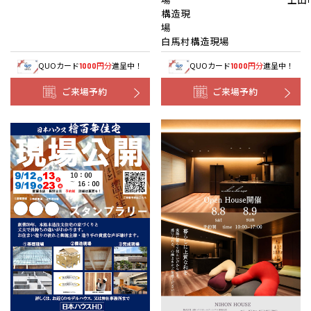
構造現
白馬村構造現場
QUOカード
円分
進呈中！
QUOカード
円分
進呈中！
1000
1000
ご来場予約
ご来場予約