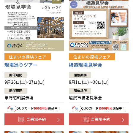
住まいの探検フェア
住まいの探検フェア
構造現場見学会
現場巡りツアー
開催期間
開催期間
8月1日(土)～30日(日)
9月26日(土)・27日(日)
開催場所
開催場所
塩尻市構造見学会
甲府昭和展示場
QUOカード
円分
進呈中！
QUOカード
円分
進呈中！
1000
1000
ご来場予約
ご来場予約