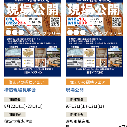
住まいの探検フェア
住まいの探検フェア
構造現場見学会
現場公開
開催期間
開催期間
8月22日(土)・23日(日)
9月12日(土)・13日(日)
開催場所
開催場所
須坂市構造現場
須坂市構造現
場 上田