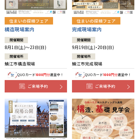
住まいの探検フェア
住まいの探検フェア
構造現場案内
完成現場案内
開催期間
開催期間
8月1日(土)～23日(日)
9月19日(土)・20日(日)
開催場所
開催場所
鯖江市構造現場
鯖江市完成現場
QUOカード
円分
進呈中！
QUOカード
円分
進呈中！
1000
1000
ご来場予約
ご来場予約