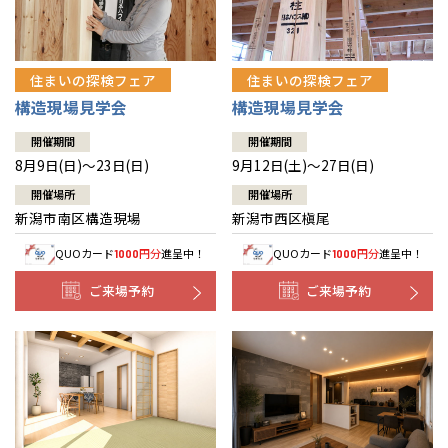
住まいの探検フェア
住まいの探検フェア
構造現場見学会
構造現場見学会
開催期間
開催期間
8月9日(日)～23日(日)
9月12日(土)～27日(日)
開催場所
開催場所
新潟市南区構造現場
新潟市西区槇尾
QUOカード
円分
進呈中！
QUOカード
円分
進呈中！
1000
1000
ご来場予約
ご来場予約