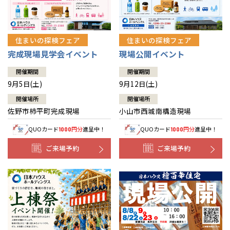
住まいの探検フェア
住まいの探検フェア
完成現場見学会イベント
現場公開イベント
開催期間
開催期間
9月5日(土)
9月12日(土)
開催場所
開催場所
佐野市柿平町完成現場
小山市西城南構造現場
QUOカード
円分
進呈中！
QUOカード
円分
進呈中！
1000
1000
ご来場予約
ご来場予約