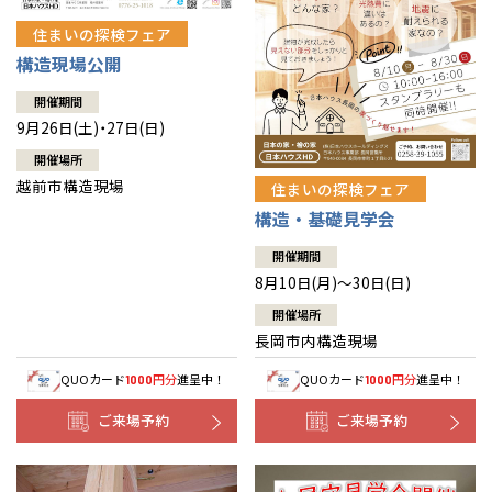
住まいの探検フェア
構造現場公開
開催期間
9月26日(土)・27日(日)
開催場所
越前市構造現場
住まいの探検フェア
構造・基礎見学会
開催期間
8月10日(月)～30日(日)
開催場所
長岡市内構造現場
QUOカード
円分
進呈中！
QUOカード
円分
進呈中！
1000
1000
ご来場予約
ご来場予約