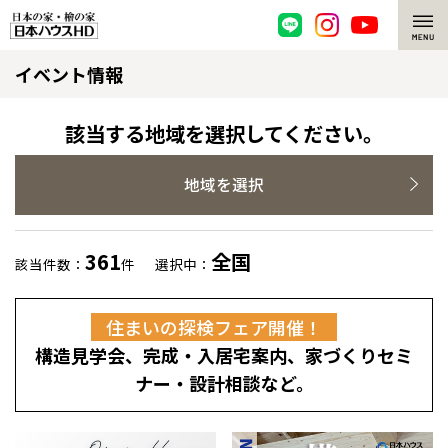
イベント情報
脱炭素・檜の家
環境にやさしい、脱炭素社会の住宅
選ばれる理由
該当する地域を選択してください。
檜・木造住宅
檜の魅力
地域を選択
耐震構造
檜の魅力 トップ
注文住宅
361
全国
該当件数：
件
選択中：
高耐久住宅
檜と日本人
注文住宅 トップ
施工事例
住まいの探検フェア開催！
高断熱・高気密の家
1000年を超えて生きる檜
グレートステージ
リフォーム
構造見学会、完成・入居宅案内、家づくりセミ
エネルギー自給自足
知られざる檜の効果・作用
クレステージ
リフォーム トップ
資産活用
ナー・設計相談など。
ZEH特集
檜の住まいデザイン
施工事例
リフォームメニュー
資産活用 トップ
買取サービス