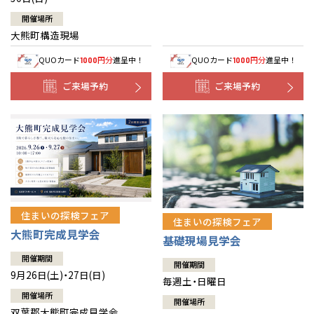
開催場所
大熊町構造現場
QUOカード
円分
進呈中！
QUOカード
円分
進呈中！
1000
1000
ご来場予約
ご来場予約
住まいの探検フェア
住まいの探検フェア
大熊町完成見学会
基礎現場見学会
開催期間
開催期間
9月26日(土)・27日(日)
毎週土・日曜日
開催場所
開催場所
双葉郡大熊町完成見学会