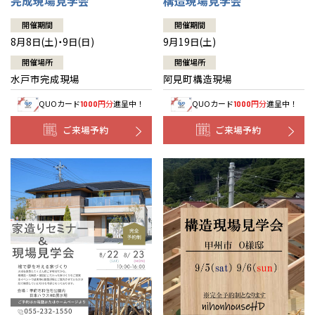
完成現場見学会
構造現場見学会
開催期間
開催期間
8月8日(土)・9日(日)
9月19日(土)
開催場所
開催場所
水戸市完成現場
阿見町構造現場
QUOカード
円分
進呈中！
QUOカード
円分
進呈中！
1000
1000
ご来場予約
ご来場予約