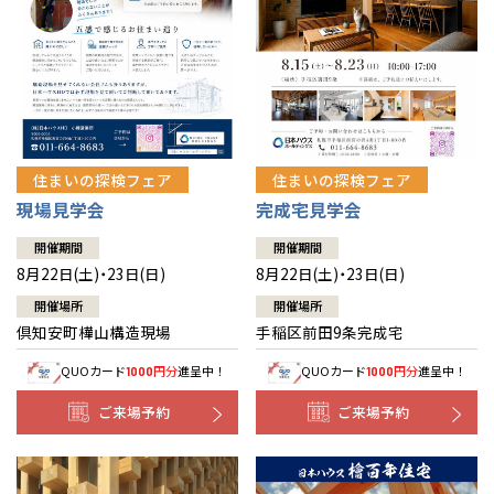
北海道
北海道
札幌
札幌
札幌
東北
東北
小樽
青森県
八戸
道央
青森
甲信越・北陸
甲信越・北陸
道央
苫小牧千歳
青森
小樽
新潟県
新潟
住まいの探検フェア
住まいの探検フェア
道北
秋田
新潟
関東
関東
秋田県
秋田
長岡
道北
旭川
現場見学会
完成宅見学会
東京都
世田谷
道南
岩手
山梨
東京
東海
東海
岩手県
盛岡
山梨県
甲府
開催期間
開催期間
道南
函館
八王子
北上
8月22日(土)・23日(日)
8月22日(土)・23日(日)
室蘭
愛知県
名古屋
道東
山形
長野
神奈川
愛知
近畿
近畿
長野県
長野
神奈川県
横浜
山形県
山形
開催場所
開催場所
豊橋
松本
道東
帯広
湘南
倶知安町樺山構造現場
手稲区前田9条完成宅
大阪府
大阪
釧路
宮城
富山
埼玉
岐阜
大阪
中国・四国
中国・四国
相模
宮城県
仙台
岐阜県
岐阜
富山県
富山
QUOカード
円分
進呈中！
QUOカード
円分
進呈中！
1000
1000
京都府
京都
埼玉県
埼玉
岡山県
岡山
福島県
郡山
福島
石川
千葉
静岡
京都
岡山
九州
九州
静岡県
静岡
石川県
金沢
ご来場予約
ご来場予約
所沢
福島
浜松
兵庫県
姫路
香川県
高松
いわき
福岡県
福岡
福井県
福井
福井
茨城
三重
兵庫
香川
福岡
千葉県
千葉
分譲マンション
会津
三重県
四日市
奈良県
奈良
柏
愛媛県
松山